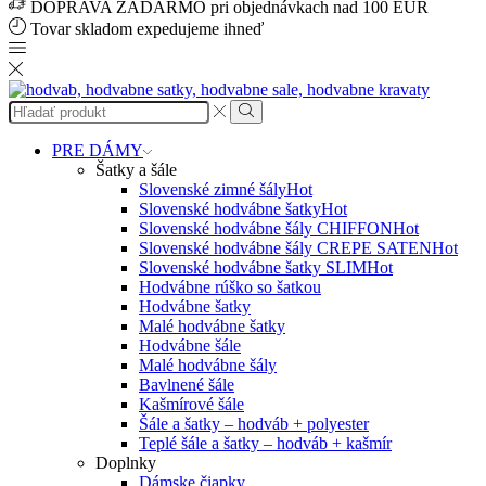
DOPRAVA ZADARMO pri objednávkach nad 100 EUR
Tovar skladom expedujeme ihneď
Search
input
Search
PRE DÁMY
Šatky a šále
Slovenské zimné šály
Hot
Slovenské hodvábne šatky
Hot
Slovenské hodvábne šály CHIFFON
Hot
Slovenské hodvábne šály CREPE SATEN
Hot
Slovenské hodvábne šatky SLIM
Hot
Hodvábne rúško so šatkou
Hodvábne šatky
Malé hodvábne šatky
Hodvábne šále
Malé hodvábne šály
Bavlnené šále
Kašmírové šále
Šále a šatky – hodváb + polyester
Teplé šále a šatky – hodváb + kašmír
Doplnky
Dámske čiapky