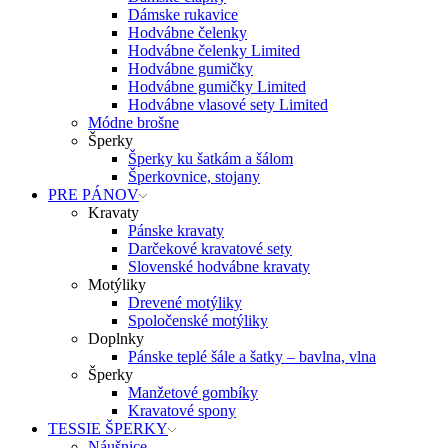
Dámske rukavice
Hodvábne čelenky
Hodvábne čelenky Limited
Hodvábne gumičky
Hodvábne gumičky Limited
Hodvábne vlasové sety Limited
Módne brošne
Šperky
Šperky ku šatkám a šálom
Šperkovnice, stojany
PRE PÁNOV
Kravaty
Pánske kravaty
Darčekové kravatové sety
Slovenské hodvábne kravaty
Motýliky
Drevené motýliky
Spoločenské motýliky
Doplnky
Pánske teplé šále a šatky – bavlna, vlna
Šperky
Manžetové gombíky
Kravatové spony
TESSIE ŠPERKY
Náušnice