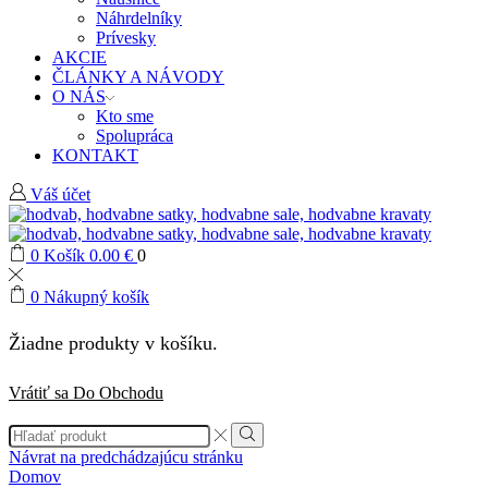
Náhrdelníky
Prívesky
AKCIE
ČLÁNKY A NÁVODY
O NÁS
Kto sme
Spolupráca
KONTAKT
Váš účet
0
Košík
0.00
€
0
0
Nákupný košík
Žiadne produkty v košíku.
Vrátiť sa Do Obchodu
Search
input
Search
Návrat na predchádzajúcu stránku
Domov