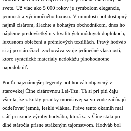
svete. Už viac ako 5 000 rokov je symbolom elegancie,
jemnosti a výnimočného luxusu. V minulosti bol dostupný
najmä cisárom, šľachte a bohatým obchodníkom, dnes ho
nájdeme predovšetkým v kvalitných módnych doplnkoch,
luxusnom oblečení a prémiových textíliách. Pravý hodváb
si aj po stáročiach zachováva svoje jedinečné vlastnosti,
ktoré syntetické materiály nedokážu plnohodnotne
napodobniť.
Podľa najznámejšej legendy bol hodváb objavený v
starovekej Číne cisárovnou Lei-Tzu. Tá si pri pití čaju
všimla, že z kukly priadky morušovej sa vo vode začínajú
oddeľovať jemné, lesklé vlákna. Práve tento okamih mal
stáť pri zrode výroby hodvábu, ktorá sa v Číne stala po
dlhé stáročia prísne stráženým tajomstvom. Hodváb bol