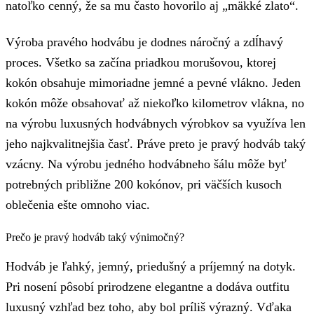
natoľko cenný, že sa mu často hovorilo aj „mäkké zlato“.
Výroba pravého hodvábu je dodnes náročný a zdĺhavý
proces. Všetko sa začína priadkou morušovou, ktorej
kokón obsahuje mimoriadne jemné a pevné vlákno. Jeden
kokón môže obsahovať až niekoľko kilometrov vlákna, no
na výrobu luxusných hodvábnych výrobkov sa využíva len
jeho najkvalitnejšia časť. Práve preto je pravý hodváb taký
vzácny. Na výrobu jedného hodvábneho šálu môže byť
potrebných približne 200 kokónov, pri väčších kusoch
oblečenia ešte omnoho viac.
Prečo je pravý hodváb taký výnimočný?
Hodváb je ľahký, jemný, priedušný a príjemný na dotyk.
Pri nosení pôsobí prirodzene elegantne a dodáva outfitu
luxusný vzhľad bez toho, aby bol príliš výrazný. Vďaka