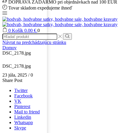
DOPRAVA ZADARMO pri objednávkach nad 100 EUR
Tovar skladom expedujeme ihneď
0
Košík
0.00
€
0
Search
input
Search
Návrat na predchádzajúcu stránku
Domov
DSC_2178.jpg
DSC_2178.jpg
23 júla, 2025
/
0
Share Post
Twitter
Facebook
VK
Pinterest
Mail to friend
Linkedin
Whatsapp
Skype