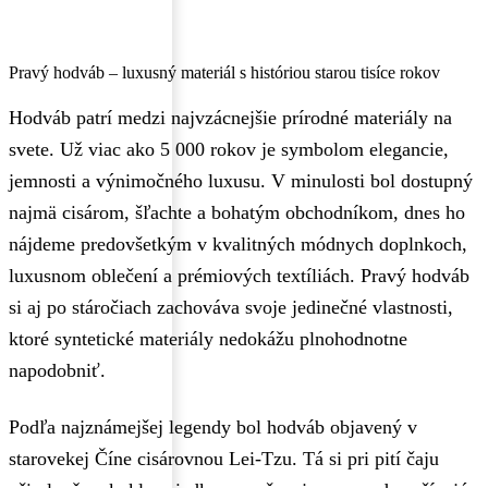
Pravý hodváb – luxusný materiál s históriou starou tisíce rokov
Hodváb patrí medzi najvzácnejšie prírodné materiály na
svete. Už viac ako 5 000 rokov je symbolom elegancie,
jemnosti a výnimočného luxusu. V minulosti bol dostupný
najmä cisárom, šľachte a bohatým obchodníkom, dnes ho
nájdeme predovšetkým v kvalitných módnych doplnkoch,
luxusnom oblečení a prémiových textíliách. Pravý hodváb
si aj po stáročiach zachováva svoje jedinečné vlastnosti,
ktoré syntetické materiály nedokážu plnohodnotne
napodobniť.
Podľa najznámejšej legendy bol hodváb objavený v
starovekej Číne cisárovnou Lei-Tzu. Tá si pri pití čaju