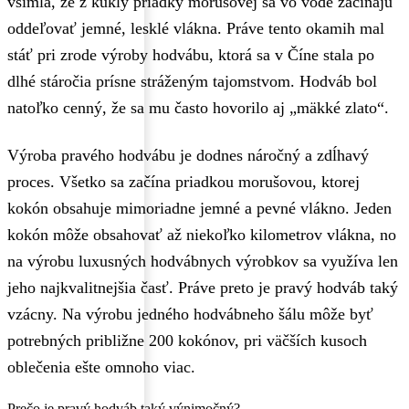
všimla, že z kukly priadky morušovej sa vo vode začínajú
oddeľovať jemné, lesklé vlákna. Práve tento okamih mal
stáť pri zrode výroby hodvábu, ktorá sa v Číne stala po
dlhé stáročia prísne stráženým tajomstvom. Hodváb bol
natoľko cenný, že sa mu často hovorilo aj „mäkké zlato“.
Výroba pravého hodvábu je dodnes náročný a zdĺhavý
proces. Všetko sa začína priadkou morušovou, ktorej
kokón obsahuje mimoriadne jemné a pevné vlákno. Jeden
kokón môže obsahovať až niekoľko kilometrov vlákna, no
na výrobu luxusných hodvábnych výrobkov sa využíva len
jeho najkvalitnejšia časť. Práve preto je pravý hodváb taký
vzácny. Na výrobu jedného hodvábneho šálu môže byť
potrebných približne 200 kokónov, pri väčších kusoch
oblečenia ešte omnoho viac.
Prečo je pravý hodváb taký výnimočný?