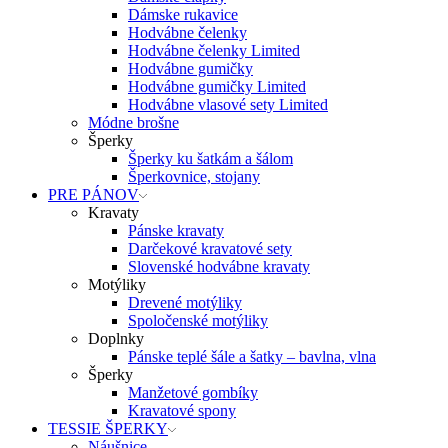
Dámske rukavice
Hodvábne čelenky
Hodvábne čelenky Limited
Hodvábne gumičky
Hodvábne gumičky Limited
Hodvábne vlasové sety Limited
Módne brošne
Šperky
Šperky ku šatkám a šálom
Šperkovnice, stojany
PRE PÁNOV
Kravaty
Pánske kravaty
Darčekové kravatové sety
Slovenské hodvábne kravaty
Motýliky
Drevené motýliky
Spoločenské motýliky
Doplnky
Pánske teplé šále a šatky – bavlna, vlna
Šperky
Manžetové gombíky
Kravatové spony
TESSIE ŠPERKY
Náušnice