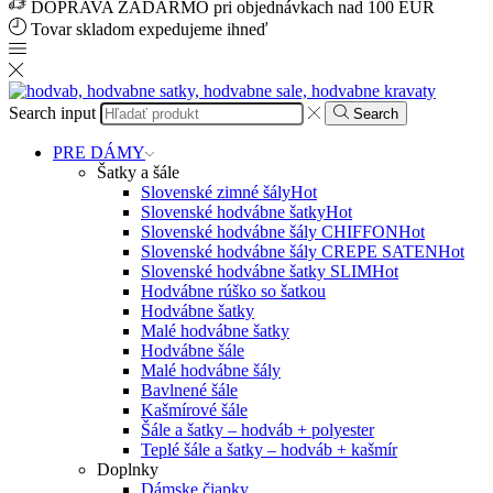
DOPRAVA ZADARMO pri objednávkach nad 100 EUR
Tovar skladom expedujeme ihneď
Search input
Search
PRE DÁMY
Šatky a šále
Slovenské zimné šály
Hot
Slovenské hodvábne šatky
Hot
Slovenské hodvábne šály CHIFFON
Hot
Slovenské hodvábne šály CREPE SATEN
Hot
Slovenské hodvábne šatky SLIM
Hot
Hodvábne rúško so šatkou
Hodvábne šatky
Malé hodvábne šatky
Hodvábne šále
Malé hodvábne šály
Bavlnené šále
Kašmírové šále
Šále a šatky – hodváb + polyester
Teplé šále a šatky – hodváb + kašmír
Doplnky
Dámske čiapky