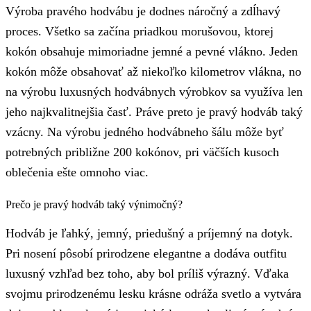
Výroba pravého hodvábu je dodnes náročný a zdĺhavý
proces. Všetko sa začína priadkou morušovou, ktorej
kokón obsahuje mimoriadne jemné a pevné vlákno. Jeden
kokón môže obsahovať až niekoľko kilometrov vlákna, no
na výrobu luxusných hodvábnych výrobkov sa využíva len
jeho najkvalitnejšia časť. Práve preto je pravý hodváb taký
vzácny. Na výrobu jedného hodvábneho šálu môže byť
potrebných približne 200 kokónov, pri väčších kusoch
oblečenia ešte omnoho viac.
Prečo je pravý hodváb taký výnimočný?
Hodváb je ľahký, jemný, priedušný a príjemný na dotyk.
Pri nosení pôsobí prirodzene elegantne a dodáva outfitu
luxusný vzhľad bez toho, aby bol príliš výrazný. Vďaka
svojmu prirodzenému lesku krásne odráža svetlo a vytvára