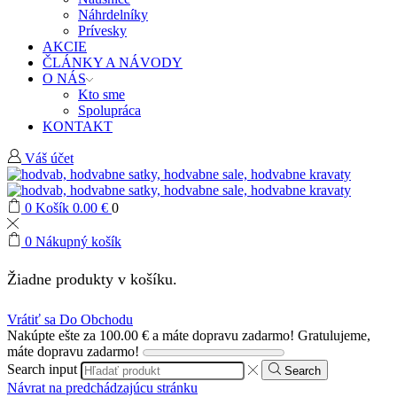
Náhrdelníky
Prívesky
AKCIE
ČLÁNKY A NÁVODY
O NÁS
Kto sme
Spolupráca
KONTAKT
Váš účet
0
Košík
0.00
€
0
0
Nákupný košík
Žiadne produkty v košíku.
Vrátiť sa Do Obchodu
Nakúpte ešte za
100.00
€
a máte dopravu zadarmo!
Gratulujeme,
máte dopravu zadarmo!
Search input
Search
Návrat na predchádzajúcu stránku