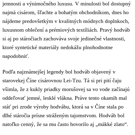
jemnosti a výnimočného luxusu. V minulosti bol dostupný
najmä cisárom, šľachte a bohatým obchodníkom, dnes ho
nájdeme predovšetkým v kvalitných módnych doplnkoch,
luxusnom oblečení a prémiových textíliách. Pravý hodváb
si aj po stáročiach zachováva svoje jedinečné vlastnosti,
ktoré syntetické materiály nedokážu plnohodnotne
napodobniť.
Podľa najznámejšej legendy bol hodváb objavený v
starovekej Číne cisárovnou Lei-Tzu. Tá si pri pití čaju
všimla, že z kukly priadky morušovej sa vo vode začínajú
oddeľovať jemné, lesklé vlákna. Práve tento okamih mal
stáť pri zrode výroby hodvábu, ktorá sa v Číne stala po
dlhé stáročia prísne stráženým tajomstvom. Hodváb bol
natoľko cenný, že sa mu často hovorilo aj „mäkké zlato“.