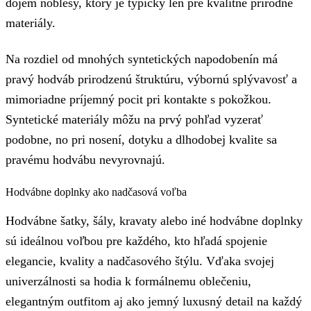
dojem noblesy, ktorý je typický len pre kvalitné prírodné
materiály.
Na rozdiel od mnohých syntetických napodobenín má
pravý hodváb prirodzenú štruktúru, výbornú splývavosť a
mimoriadne príjemný pocit pri kontakte s pokožkou.
Syntetické materiály môžu na prvý pohľad vyzerať
podobne, no pri nosení, dotyku a dlhodobej kvalite sa
pravému hodvábu nevyrovnajú.
Hodvábne doplnky ako nadčasová voľba
Hodvábne šatky, šály, kravaty alebo iné hodvábne doplnky
sú ideálnou voľbou pre každého, kto hľadá spojenie
elegancie, kvality a nadčasového štýlu. Vďaka svojej
univerzálnosti sa hodia k formálnemu oblečeniu,
elegantným outfitom aj ako jemný luxusný detail na každý