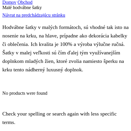
input
Search
Domov
Obchod
Malé hodvábne šatky
Návrat na predchádzajúcu stránku
Hodvábne šatky v malých formátoch, sú vhodné tak isto na
nosenie na krku, na hlave, prípadne ako dekorácia kabelky
či oblečenia. Ich kvalita je 100% a výroba výlučne ručná.
Šatky v malej veľkosti sú čím ďalej tým využívanejším
doplnkom mladých žien, ktoré zvolia namiesto šperku na
krku tento nádherný luxusný doplnok.
No products were found
Check your spelling or search again with less specific
terms.