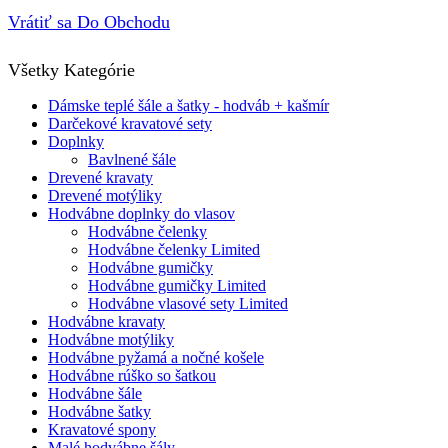
Vrátiť sa Do Obchodu
Všetky Kategórie
Dámske teplé šále a šatky - hodváb + kašmír
Darčekové kravatové sety
Doplnky
Bavlnené šále
Drevené kravaty
Drevené motýliky
Hodvábne doplnky do vlasov
Hodvábne čelenky
Hodvábne čelenky Limited
Hodvábne gumičky
Hodvábne gumičky Limited
Hodvábne vlasové sety Limited
Hodvábne kravaty
Hodvábne motýliky
Hodvábne pyžamá a nočné košele
Hodvábne rúško so šatkou
Hodvábne šále
Hodvábne šatky
Kravatové spony
Malé hodvábne šály