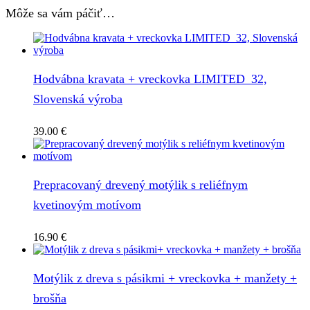
Môže sa vám páčiť…
Hodvábna kravata + vreckovka LIMITED_32,
Slovenská výroba
39.00
€
Prepracovaný drevený motýlik s reliéfnym
kvetinovým motívom
16.90
€
Motýlik z dreva s pásikmi + vreckovka + manžety +
brošňa