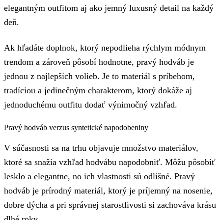
elegantným outfitom aj ako jemný luxusný detail na každý
deň.
Ak hľadáte doplnok, ktorý nepodlieha rýchlym módnym
trendom a zároveň pôsobí hodnotne, pravý hodváb je
jednou z najlepších volieb. Je to materiál s príbehom,
tradíciou a jedinečným charakterom, ktorý dokáže aj
jednoduchému outfitu dodať výnimočný vzhľad.
Pravý hodváb verzus syntetické napodobeniny
V súčasnosti sa na trhu objavuje množstvo materiálov,
ktoré sa snažia vzhľad hodvábu napodobniť. Môžu pôsobiť
lesklo a elegantne, no ich vlastnosti sú odlišné. Pravý
hodváb je prírodný materiál, ktorý je príjemný na nosenie,
dobre dýcha a pri správnej starostlivosti si zachováva krásu
dlhé roky.