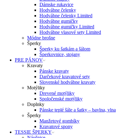
Dámske rukavice
Hodvábne čelenky
Hodvábne čelenky Limited
Hodvábne gumičky
Hodvábne gumičky Limited
Hodvábne vlasové sety Limited
Módne brošne
Šperky
Šperky ku šatkám a šálom
Šperkovnice, stojany
PRE PÁNOV
Kravaty
Pánske kravaty
Darčekové kravatové sety
Slovenské hodvábne kravaty
Motýliky
Drevené motýliky
Spoločenské motýliky
Doplnky
Pánske teplé šále a šatky – bavlna, vlna
Šperky
Manžetové gombíky
Kravatové spony
TESSIE ŠPERKY
Náušnice