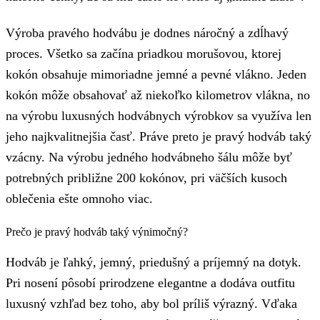
Výroba pravého hodvábu je dodnes náročný a zdĺhavý
proces. Všetko sa začína priadkou morušovou, ktorej
kokón obsahuje mimoriadne jemné a pevné vlákno. Jeden
kokón môže obsahovať až niekoľko kilometrov vlákna, no
na výrobu luxusných hodvábnych výrobkov sa využíva len
jeho najkvalitnejšia časť. Práve preto je pravý hodváb taký
vzácny. Na výrobu jedného hodvábneho šálu môže byť
potrebných približne 200 kokónov, pri väčších kusoch
oblečenia ešte omnoho viac.
Prečo je pravý hodváb taký výnimočný?
Hodváb je ľahký, jemný, priedušný a príjemný na dotyk.
Pri nosení pôsobí prirodzene elegantne a dodáva outfitu
luxusný vzhľad bez toho, aby bol príliš výrazný. Vďaka