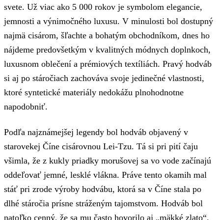
svete. Už viac ako 5 000 rokov je symbolom elegancie,
jemnosti a výnimočného luxusu. V minulosti bol dostupný
najmä cisárom, šľachte a bohatým obchodníkom, dnes ho
nájdeme predovšetkým v kvalitných módnych doplnkoch,
luxusnom oblečení a prémiových textíliách. Pravý hodváb
si aj po stáročiach zachováva svoje jedinečné vlastnosti,
ktoré syntetické materiály nedokážu plnohodnotne
napodobniť.
Podľa najznámejšej legendy bol hodváb objavený v
starovekej Číne cisárovnou Lei-Tzu. Tá si pri pití čaju
všimla, že z kukly priadky morušovej sa vo vode začínajú
oddeľovať jemné, lesklé vlákna. Práve tento okamih mal
stáť pri zrode výroby hodvábu, ktorá sa v Číne stala po
dlhé stáročia prísne stráženým tajomstvom. Hodváb bol
natoľko cenný, že sa mu často hovorilo aj „mäkké zlato“.