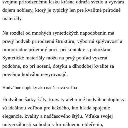
svojmu prirodzenému lesku krásne odráža svetlo a vytvára
dojem noblesy, ktorý je typický len pre kvalitné prírodné
materiály.
Na rozdiel od mnohých syntetických napodobenín má
pravý hodváb prirodzenú štruktúru, výbornú splývavosť a
mimoriadne príjemný pocit pri kontakte s pokožkou.
Syntetické materiály môžu na prvý pohľad vyzerať
podobne, no pri nosení, dotyku a dlhodobej kvalite sa
pravému hodvábu nevyrovnajú.
Hodvábne doplnky ako nadčasová voľba
Hodvábne šatky, šály, kravaty alebo iné hodvábne doplnky
sú ideálnou voľbou pre každého, kto hľadá spojenie
elegancie, kvality a nadčasového štýlu. Vďaka svojej
univerzálnosti sa hodia k formálnemu oblečeniu,