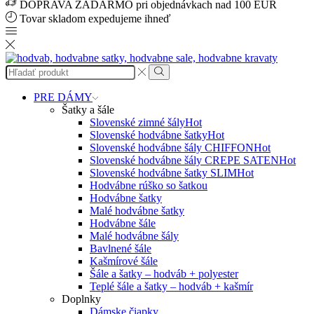
DOPRAVA ZADARMO pri objednávkach nad 100 EUR
Tovar skladom expedujeme ihneď
Search
input
Search
PRE DÁMY
Šatky a šále
Slovenské zimné šály
Hot
Slovenské hodvábne šatky
Hot
Slovenské hodvábne šály CHIFFON
Hot
Slovenské hodvábne šály CREPE SATEN
Hot
Slovenské hodvábne šatky SLIM
Hot
Hodvábne rúško so šatkou
Hodvábne šatky
Malé hodvábne šatky
Hodvábne šále
Malé hodvábne šály
Bavlnené šále
Kašmírové šále
Šále a šatky – hodváb + polyester
Teplé šále a šatky – hodváb + kašmír
Doplnky
Dámske čiapky