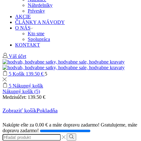
Náhrdelníky
Prívesky
AKCIE
ČLÁNKY A NÁVODY
O NÁS
Kto sme
Spolupráca
KONTAKT
Váš účet
5
Košík
139.50
€
5
5
Nákupný košík
Nákupný košík (5)
Medzisúčet:
139.50
€
Zobraziť košík
Pokladňa
Nakúpte ešte za
0.00
€
a máte dopravu zadarmo!
Gratulujeme, máte
dopravu zadarmo!
Search