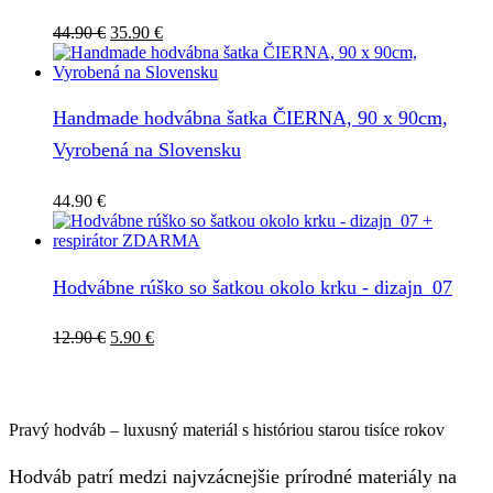
Pôvodná
Aktuálna
44.90
€
35.90
€
cena
cena
bola:
je:
44.90 €.
35.90 €.
Handmade hodvábna šatka ČIERNA, 90 x 90cm,
Vyrobená na Slovensku
44.90
€
Hodvábne rúško so šatkou okolo krku - dizajn_07
Pôvodná
Aktuálna
12.90
€
5.90
€
cena
cena
bola:
je:
12.90 €.
5.90 €.
Pravý hodváb – luxusný materiál s históriou starou tisíce rokov
Hodváb patrí medzi najvzácnejšie prírodné materiály na