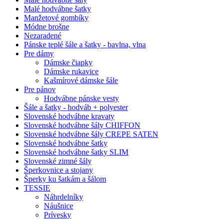
Malé hodvábne šatky
Manžetové gombíky
Módne brošne
Nezaradené
Pánske teplé šále a šatky - bavlna, vlna
Pre dámy
Dámske čiapky
Dámske rukavice
Kašmírové dámske šále
Pre pánov
Hodvábne pánske vesty
Šále a šatky - hodváb + polyester
Slovenské hodvábne kravaty
Slovenské hodvábne šály CHIFFON
Slovenské hodvábne šály CREPE SATEN
Slovenské hodvábne šatky
Slovenské hodvábne šatky SLIM
Slovenské zimné šály
Šperkovnice a stojany
Šperky ku šatkám a šálom
TESSIE
Náhrdelníky
Náušnice
Prívesky