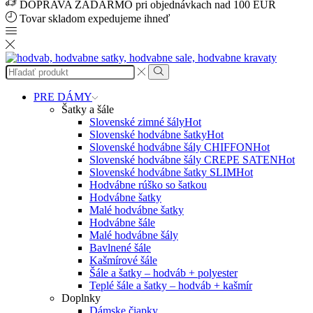
DOPRAVA ZADARMO pri objednávkach nad 100 EUR
Tovar skladom expedujeme ihneď
Search
input
Search
PRE DÁMY
Šatky a šále
Slovenské zimné šály
Hot
Slovenské hodvábne šatky
Hot
Slovenské hodvábne šály CHIFFON
Hot
Slovenské hodvábne šály CREPE SATEN
Hot
Slovenské hodvábne šatky SLIM
Hot
Hodvábne rúško so šatkou
Hodvábne šatky
Malé hodvábne šatky
Hodvábne šále
Malé hodvábne šály
Bavlnené šále
Kašmírové šále
Šále a šatky – hodváb + polyester
Teplé šále a šatky – hodváb + kašmír
Doplnky
Dámske čiapky