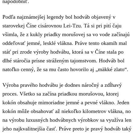
napodobniť.
Podľa najznámejšej legendy bol hodváb objavený v
starovekej Číne cisárovnou Lei-Tzu. Tá si pri pití čaju
všimla, že z kukly priadky morušovej sa vo vode začínajú
oddeľovať jemné, lesklé vlákna. Práve tento okamih mal
stáť pri zrode výroby hodvábu, ktorá sa v Číne stala po
dlhé stáročia prísne stráženým tajomstvom. Hodváb bol
natoľko cenný, že sa mu často hovorilo aj „mäkké zlato“.
Výroba pravého hodvábu je dodnes náročný a zdĺhavý
proces. Všetko sa začína priadkou morušovou, ktorej
kokón obsahuje mimoriadne jemné a pevné vlákno. Jeden
kokón môže obsahovať až niekoľko kilometrov vlákna, no
na výrobu luxusných hodvábnych výrobkov sa využíva len
jeho najkvalitnejšia časť. Práve preto je pravý hodváb taký