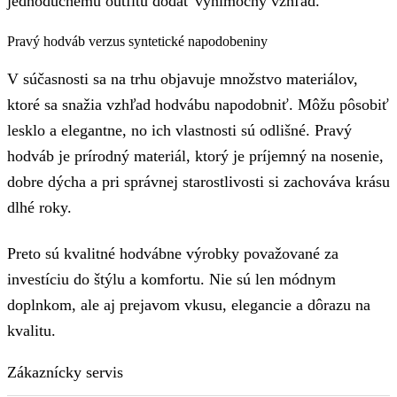
jednoduchému outfitu dodať výnimočný vzhľad.
Pravý hodváb verzus syntetické napodobeniny
V súčasnosti sa na trhu objavuje množstvo materiálov,
ktoré sa snažia vzhľad hodvábu napodobniť. Môžu pôsobiť
lesklo a elegantne, no ich vlastnosti sú odlišné. Pravý
hodváb je prírodný materiál, ktorý je príjemný na nosenie,
dobre dýcha a pri správnej starostlivosti si zachováva krásu
dlhé roky.
Preto sú kvalitné hodvábne výrobky považované za
investíciu do štýlu a komfortu. Nie sú len módnym
doplnkom, ale aj prejavom vkusu, elegancie a dôrazu na
kvalitu.
Zákaznícky servis