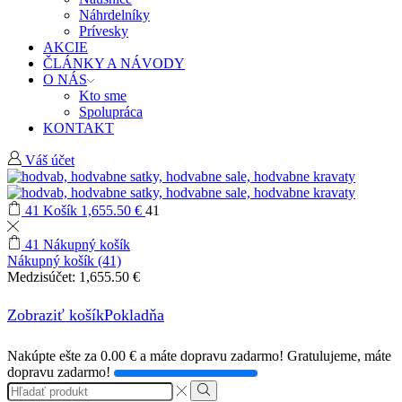
Náhrdelníky
Prívesky
AKCIE
ČLÁNKY A NÁVODY
O NÁS
Kto sme
Spolupráca
KONTAKT
Váš účet
41
Košík
1,655.50
€
41
41
Nákupný košík
Nákupný košík (41)
Medzisúčet:
1,655.50
€
Zobraziť košík
Pokladňa
Nakúpte ešte za
0.00
€
a máte dopravu zadarmo!
Gratulujeme, máte
dopravu zadarmo!
Search