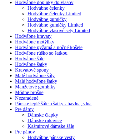
Hodvábne doplnky do vlasov
Hodvábne čelenky
Hodvábne čelenky Limited
Hodvábne gumičky
Hodvábne gumičky Limited
Hodvábne vlasové sety Limited
Hodvábne kravaty
Hodvábne motýliky
Hodvábne pyžamá a nočné košele
Hodvábne rúško so šatkou
Hodvábne šále
Hodvábne šatky
Kravatové spony
Malé hodvábne šály
Malé hodvábne šatky
Manžetové gombíky
Módne brošne
Nezaradené
Pánske teplé šále a šatky - bavlna, vlna
Pre dámy
Dámske čiapky
Dámske rukavice
Kašmírové dámske šále
Pre pánov
Hodvábne pánske vesty