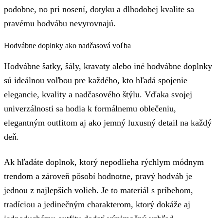
podobne, no pri nosení, dotyku a dlhodobej kvalite sa
pravému hodvábu nevyrovnajú.
Hodvábne doplnky ako nadčasová voľba
Hodvábne šatky, šály, kravaty alebo iné hodvábne doplnky
sú ideálnou voľbou pre každého, kto hľadá spojenie
elegancie, kvality a nadčasového štýlu. Vďaka svojej
univerzálnosti sa hodia k formálnemu oblečeniu,
elegantným outfitom aj ako jemný luxusný detail na každý
deň.
Ak hľadáte doplnok, ktorý nepodlieha rýchlym módnym
trendom a zároveň pôsobí hodnotne, pravý hodváb je
jednou z najlepších volieb. Je to materiál s príbehom,
tradíciou a jedinečným charakterom, ktorý dokáže aj