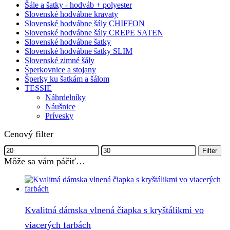
Šále a šatky - hodváb + polyester
Slovenské hodvábne kravaty
Slovenské hodvábne šály CHIFFON
Slovenské hodvábne šály CREPE SATEN
Slovenské hodvábne šatky
Slovenské hodvábne šatky SLIM
Slovenské zimné šály
Šperkovnice a stojany
Šperky ku šatkám a šálom
TESSIE
Náhrdelníky
Náušnice
Prívesky
Cenový filter
Minimálna
Maximálna
Filter
cena
cena
Môže sa vám páčiť…
Kvalitná dámska vlnená čiapka s kryštálikmi vo
viacerých farbách