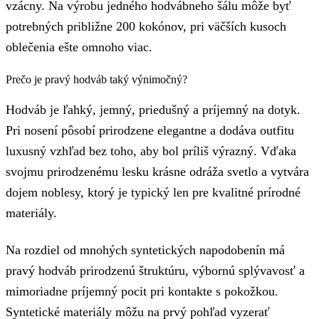
vzácny. Na výrobu jedného hodvábneho šálu môže byť
potrebných približne 200 kokónov, pri väčších kusoch
oblečenia ešte omnoho viac.
Prečo je pravý hodváb taký výnimočný?
Hodváb je ľahký, jemný, priedušný a príjemný na dotyk.
Pri nosení pôsobí prirodzene elegantne a dodáva outfitu
luxusný vzhľad bez toho, aby bol príliš výrazný. Vďaka
svojmu prirodzenému lesku krásne odráža svetlo a vytvára
dojem noblesy, ktorý je typický len pre kvalitné prírodné
materiály.
Na rozdiel od mnohých syntetických napodobenín má
pravý hodváb prirodzenú štruktúru, výbornú splývavosť a
mimoriadne príjemný pocit pri kontakte s pokožkou.
Syntetické materiály môžu na prvý pohľad vyzerať