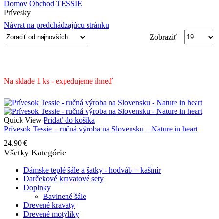
input
Search
Domov
Obchod
TESSIE
Prívesky
Návrat na predchádzajúcu stránku
Produktov
Zobraziť
na
stranu
Na sklade 1 ks - expedujeme ihneď
Quick View
Pridať do košíka
Prívesok Tessie – ručná výroba na Slovensku – Nature in heart
24.90
€
Všetky Kategórie
Dámske teplé šále a šatky - hodváb + kašmír
Darčekové kravatové sety
Doplnky
Bavlnené šále
Drevené kravaty
Drevené motýliky