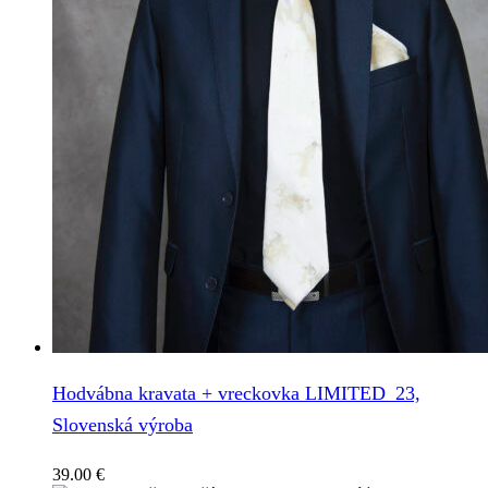
Hodvábna kravata + vreckovka LIMITED_23,
Slovenská výroba
39.00
€