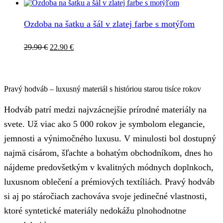
Ozdoba na šatku a šál v zlatej farbe s motýľom
Pôvodná
Aktuálna
29.90
€
22.90
€
cena
cena
bola:
je:
29.90 €.
22.90 €.
Pravý hodváb – luxusný materiál s históriou starou tisíce rokov
Hodváb patrí medzi najvzácnejšie prírodné materiály na
svete. Už viac ako 5 000 rokov je symbolom elegancie,
jemnosti a výnimočného luxusu. V minulosti bol dostupný
najmä cisárom, šľachte a bohatým obchodníkom, dnes ho
nájdeme predovšetkým v kvalitných módnych doplnkoch,
luxusnom oblečení a prémiových textíliách. Pravý hodváb
si aj po stáročiach zachováva svoje jedinečné vlastnosti,
ktoré syntetické materiály nedokážu plnohodnotne