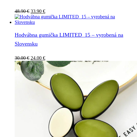
Pôvodná
Aktuálna
48.90
€
33.90
€
cena
cena
bola:
je:
48.90 €.
33.90 €.
Hodvábna gumička LIMITED_15 – vyrobená na
Slovensku
Pôvodná
Aktuálna
30.00
€
24.00
€
cena
cena
bola:
je:
30.00 €.
24.00 €.