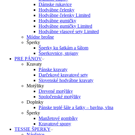
Dámske rukavice
Hodvábne čelenky
Hodvábne čelenky Limited
Hodvábne gumičky
Hodvábne gumičky Limited
Hodvábne vlasové sety Limited
Módne brošne
Šperky
Šperky ku šatkám a šálom
Šperkovnice, stojany
PRE PÁNOV
Kravaty
Pánske kravaty
Darčekové kravatové sety
Slovenské hodvábne kravaty
Motýliky
Drevené motýliky
Spoločenské motýliky
Doplnky
Pánske teplé šále a šatky – bavlna, vlna
Šperky
Manžetové gombíky
Kravatové spony
TESSIE ŠPERKY
Náušnice