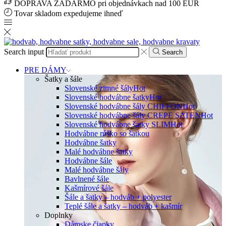
DOPRAVA ZADARMO pri objednávkach nad 100 EUR
Tovar skladom expedujeme ihneď
Search input
Search
PRE DÁMY
Šatky a šále
Slovenské zimné šály
Hot
Slovenské hodvábne šatky
Hot
Slovenské hodvábne šály CHIFFON
Hot
Slovenské hodvábne šály CREPE SATEN
Hot
Slovenské hodvábne šatky SLIM
Hot
Hodvábne rúško so šatkou
Hodvábne šatky
Malé hodvábne šatky
Hodvábne šále
Malé hodvábne šály
Bavlnené šále
Kašmírové šále
Šále a šatky – hodváb + polyester
Teplé šále a šatky – hodváb + kašmír
Doplnky
Dámske čiapky