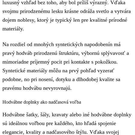
luxusný vzhľad bez toho, aby bol príliš výrazný. Vďaka
svojmu prirodzenému lesku krásne odráža svetlo a vytvára
dojem noblesy, ktorý je typický len pre kvalitné prírodné
materiály.
Na rozdiel od mnohých syntetických napodobenín má
pravý hodváb prirodzenú štruktúru, výbornú splývavosť a
mimoriadne príjemný pocit pri kontakte s pokožkou.
Syntetické materiály môžu na prvý pohľad vyzerať
podobne, no pri nosení, dotyku a dlhodobej kvalite sa
pravému hodvábu nevyrovnajú.
Hodvábne doplnky ako nadčasová voľba
Hodvábne šatky, šály, kravaty alebo iné hodvábne doplnky
sú ideálnou voľbou pre každého, kto hľadá spojenie
elegancie, kvality a nadčasového štýlu. Vďaka svojej