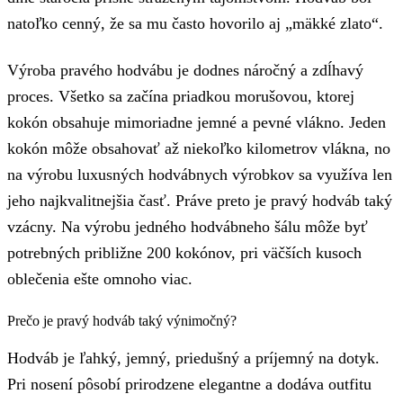
natoľko cenný, že sa mu často hovorilo aj „mäkké zlato“.
Výroba pravého hodvábu je dodnes náročný a zdĺhavý
proces. Všetko sa začína priadkou morušovou, ktorej
kokón obsahuje mimoriadne jemné a pevné vlákno. Jeden
kokón môže obsahovať až niekoľko kilometrov vlákna, no
na výrobu luxusných hodvábnych výrobkov sa využíva len
jeho najkvalitnejšia časť. Práve preto je pravý hodváb taký
vzácny. Na výrobu jedného hodvábneho šálu môže byť
potrebných približne 200 kokónov, pri väčších kusoch
oblečenia ešte omnoho viac.
Prečo je pravý hodváb taký výnimočný?
Hodváb je ľahký, jemný, priedušný a príjemný na dotyk.
Pri nosení pôsobí prirodzene elegantne a dodáva outfitu