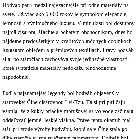
Hodváb patrí medzi najvzácnejšie prírodné materiály na
svete. Už viac ako 5 000 rokov je symbolom elegancie,
jemnosti a výnimočného luxusu. V minulosti bol dostupný
najmä cisárom, šľachte a bohatým obchodníkom, dnes ho
nájdeme predovšetkým v kvalitných módnych doplnkoch,
luxusnom oblečení a prémiových textíliách. Pravý hodváb
si aj po stáročiach zachováva svoje jedinečné vlastnosti,
ktoré syntetické materiály nedokážu plnohodnotne
napodobniť.
Podľa najznámejšej legendy bol hodváb objavený v
starovekej Číne cisárovnou Lei-Tzu. Tá si pri pití čaju
všimla, že z kukly priadky morušovej sa vo vode začínajú
oddeľovať jemné, lesklé vlákna. Práve tento okamih mal
stáť pri zrode výroby hodvábu, ktorá sa v Číne stala po
dlhé stáročia prísne stráženým tajomstvom. Hodváb bol