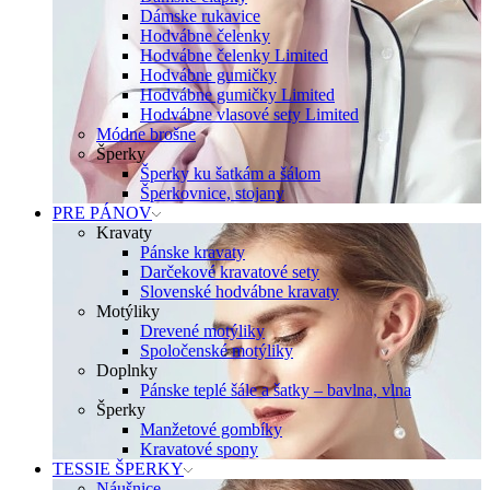
Dámske rukavice
Hodvábne čelenky
Hodvábne čelenky Limited
Hodvábne gumičky
Hodvábne gumičky Limited
Hodvábne vlasové sety Limited
Módne brošne
Šperky
Šperky ku šatkám a šálom
Šperkovnice, stojany
PRE PÁNOV
Kravaty
Pánske kravaty
Darčekové kravatové sety
Slovenské hodvábne kravaty
Motýliky
Drevené motýliky
Spoločenské motýliky
Doplnky
Pánske teplé šále a šatky – bavlna, vlna
Šperky
Manžetové gombíky
Kravatové spony
TESSIE ŠPERKY
Náušnice