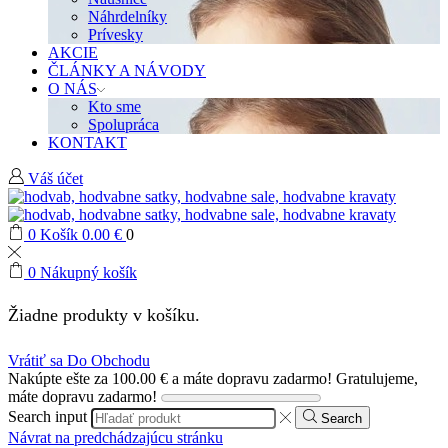
Náhrdelníky
Prívesky
AKCIE
ČLÁNKY A NÁVODY
O NÁS
Kto sme
Spolupráca
KONTAKT
Váš účet
0
Košík
0.00
€
0
0
Nákupný košík
Žiadne produkty v košíku.
Vrátiť sa Do Obchodu
Nakúpte ešte za
100.00
€
a máte dopravu zadarmo!
Gratulujeme,
máte dopravu zadarmo!
Search input
Search
Návrat na predchádzajúcu stránku