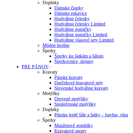
Doplnky
Dámske čiapky
Dámske rukavice
Hodvábne čelenky
Hodvábne čelenky Limited
Hodvábne gumičky
Hodvábne gumičky Limited
Hodvábne vlasové sety Limited
Módne brošne
Šperky
Šperky ku šatkám a šálom
Šperkovnice, stojany
PRE PÁNOV
Kravaty
Pánske kravaty
Darčekové kravatové sety
Slovenské hodvábne kravaty
Motýliky
Drevené motýliky
Spoločenské motýliky
Doplnky
Pánske teplé šále a šatky – bavlna, vlna
Šperky
Manžetové gombíky
Kravatové spony