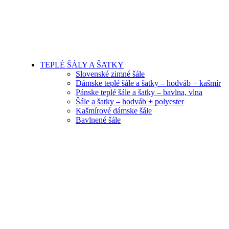
TEPLÉ ŠÁLY A ŠATKY
Slovenské zimné šále
Dámske teplé šále a šatky – hodváb + kašmír
Pánske teplé šále a šatky – bavlna, vlna
Šále a šatky – hodváb + polyester
Kašmírové dámske šále
Bavlnené šále