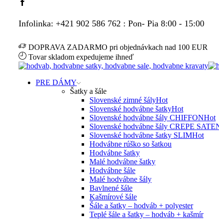
Facebook
Infolinka: +421 902 586 762 : Pon- Pia 8:00 - 15:00
DOPRAVA ZADARMO pri objednávkach nad 100 EUR
Tovar skladom expedujeme ihneď
PRE DÁMY
Šatky a šále
Slovenské zimné šály
Hot
Slovenské hodvábne šatky
Hot
Slovenské hodvábne šály CHIFFON
Hot
Slovenské hodvábne šály CREPE SATE
Slovenské hodvábne šatky SLIM
Hot
Hodvábne rúško so šatkou
Hodvábne šatky
Malé hodvábne šatky
Hodvábne šále
Malé hodvábne šály
Bavlnené šále
Kašmírové šále
Šále a šatky – hodváb + polyester
Teplé šále a šatky – hodváb + kašmír