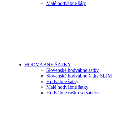
Malé hodvábne šály
HODVÁBNE ŠATKY
Slovenské hodvábne šatky
Slovenské hodvábne šatky SLIM
Hodvábne šatky
Malé hodvábne šatky
Hodvábne rúško so šatkou