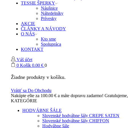
TESSIE ŠPERKY
Náušnice
Náhrdelníky
Prívesky
AKCIE
ČLÁNKY A NÁVODY
O NÁS
Kto sme
Spolupráca
KONTAKT
Váš účet
0
Košík
0.00
€
0
Žiadne produkty v košíku.
Vrátiť sa Do Obchodu
Nakúpte ešte za
100.00
€
a máte dopravu zadarmo!
Gratulujeme
KATEGÓRIE
HODVÁBNE ŠÁLE
Slovenské hodvábne šály CREPE SATEN
Slovenské hodvábne šály CHIFFON
Hodvábne šále