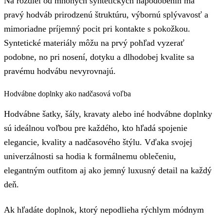
Na rozdiel od mnohých syntetických napodobenín má
pravý hodváb prirodzenú štruktúru, výbornú splývavosť a
mimoriadne príjemný pocit pri kontakte s pokožkou.
Syntetické materiály môžu na prvý pohľad vyzerať
podobne, no pri nosení, dotyku a dlhodobej kvalite sa
pravému hodvábu nevyrovnajú.
Hodvábne doplnky ako nadčasová voľba
Hodvábne šatky, šály, kravaty alebo iné hodvábne doplnky
sú ideálnou voľbou pre každého, kto hľadá spojenie
elegancie, kvality a nadčasového štýlu. Vďaka svojej
univerzálnosti sa hodia k formálnemu oblečeniu,
elegantným outfitom aj ako jemný luxusný detail na každý
deň.
Ak hľadáte doplnok, ktorý nepodlieha rýchlym módnym