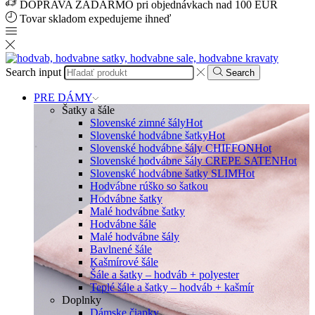
DOPRAVA ZADARMO pri objednávkach nad 100 EUR
Tovar skladom expedujeme ihneď
Search input
Search
PRE DÁMY
Šatky a šále
Slovenské zimné šály
Hot
Slovenské hodvábne šatky
Hot
Slovenské hodvábne šály CHIFFON
Hot
Slovenské hodvábne šály CREPE SATEN
Hot
Slovenské hodvábne šatky SLIM
Hot
Hodvábne rúško so šatkou
Hodvábne šatky
Malé hodvábne šatky
Hodvábne šále
Malé hodvábne šály
Bavlnené šále
Kašmírové šále
Šále a šatky – hodváb + polyester
Teplé šále a šatky – hodváb + kašmír
Doplnky
Dámske čiapky