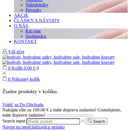
Náhrdelníky
Prívesky
AKCIE
ČLÁNKY A NÁVODY
O NÁS
Kto sme
Spolupráca
KONTAKT
Váš účet
0
Košík
0.00
€
0
0
Nákupný košík
Žiadne produkty v košíku.
Vrátiť sa Do Obchodu
Nakúpte ešte za
100.00
€
a máte dopravu zadarmo!
Gratulujeme,
máte dopravu zadarmo!
Search input
Search
Návrat na predchádzajúcu stránku