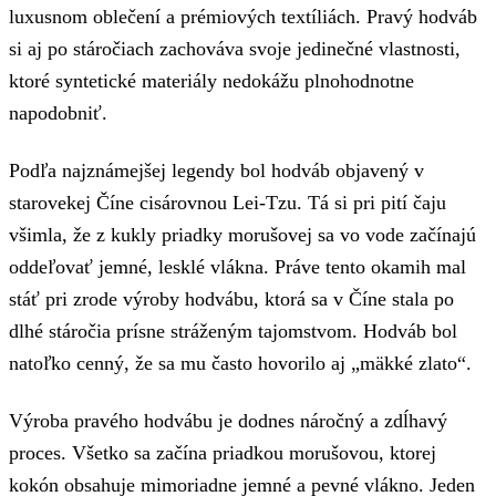
luxusnom oblečení a prémiových textíliách. Pravý hodváb
si aj po stáročiach zachováva svoje jedinečné vlastnosti,
ktoré syntetické materiály nedokážu plnohodnotne
napodobniť.
Podľa najznámejšej legendy bol hodváb objavený v
starovekej Číne cisárovnou Lei-Tzu. Tá si pri pití čaju
všimla, že z kukly priadky morušovej sa vo vode začínajú
oddeľovať jemné, lesklé vlákna. Práve tento okamih mal
stáť pri zrode výroby hodvábu, ktorá sa v Číne stala po
dlhé stáročia prísne stráženým tajomstvom. Hodváb bol
natoľko cenný, že sa mu často hovorilo aj „mäkké zlato“.
Výroba pravého hodvábu je dodnes náročný a zdĺhavý
proces. Všetko sa začína priadkou morušovou, ktorej
kokón obsahuje mimoriadne jemné a pevné vlákno. Jeden