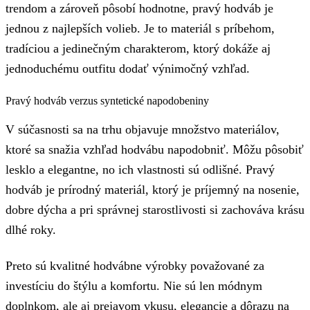
trendom a zároveň pôsobí hodnotne, pravý hodváb je
jednou z najlepších volieb. Je to materiál s príbehom,
tradíciou a jedinečným charakterom, ktorý dokáže aj
jednoduchému outfitu dodať výnimočný vzhľad.
Pravý hodváb verzus syntetické napodobeniny
V súčasnosti sa na trhu objavuje množstvo materiálov,
ktoré sa snažia vzhľad hodvábu napodobniť. Môžu pôsobiť
lesklo a elegantne, no ich vlastnosti sú odlišné. Pravý
hodváb je prírodný materiál, ktorý je príjemný na nosenie,
dobre dýcha a pri správnej starostlivosti si zachováva krásu
dlhé roky.
Preto sú kvalitné hodvábne výrobky považované za
investíciu do štýlu a komfortu. Nie sú len módnym
doplnkom, ale aj prejavom vkusu, elegancie a dôrazu na