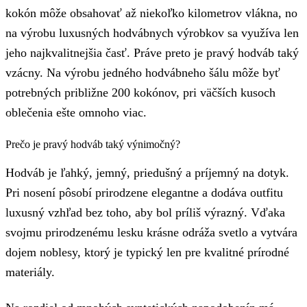
kokón môže obsahovať až niekoľko kilometrov vlákna, no
na výrobu luxusných hodvábnych výrobkov sa využíva len
jeho najkvalitnejšia časť. Práve preto je pravý hodváb taký
vzácny. Na výrobu jedného hodvábneho šálu môže byť
potrebných približne 200 kokónov, pri väčších kusoch
oblečenia ešte omnoho viac.
Prečo je pravý hodváb taký výnimočný?
Hodváb je ľahký, jemný, priedušný a príjemný na dotyk.
Pri nosení pôsobí prirodzene elegantne a dodáva outfitu
luxusný vzhľad bez toho, aby bol príliš výrazný. Vďaka
svojmu prirodzenému lesku krásne odráža svetlo a vytvára
dojem noblesy, ktorý je typický len pre kvalitné prírodné
materiály.