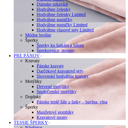
Dámske rukavice
Hodvábne čelenky
Hodvábne čelenky Limited
Hodvábne gumičky
Hodvábne gumičky Limited
Hodvábne vlasové sety Limited
Módne brošne
Šperky
Šperky ku šatkám a šálom
Šperkovnice, stojany
PRE PÁNOV
Kravaty
Pánske kravaty
Darčekové kravatové sety
Slovenské hodvábne kravaty
Motýliky
Drevené motýliky
Spoločenské motýliky
Doplnky
Pánske teplé šále a šatky – bavlna, vlna
Šperky
Manžetové gombíky
Kravatové spony
TESSIE ŠPERKY
Náušnice