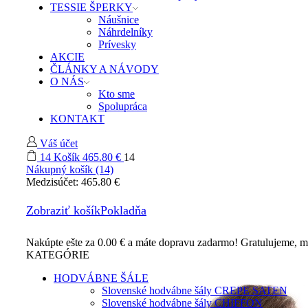
TESSIE ŠPERKY
Náušnice
Náhrdelníky
Prívesky
AKCIE
ČLÁNKY A NÁVODY
O NÁS
Kto sme
Spolupráca
KONTAKT
Váš účet
14
Košík
465.80
€
14
Nákupný košík (14)
Medzisúčet:
465.80
€
Zobraziť košík
Pokladňa
Nakúpte ešte za
0.00
€
a máte dopravu zadarmo!
Gratulujeme, m
KATEGÓRIE
HODVÁBNE ŠÁLE
Slovenské hodvábne šály CREPE SATEN
Slovenské hodvábne šály CHIFFON