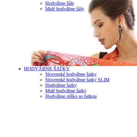
Hodvábne šále
Malé hodvábne šály
HODVÁBNE ŠATKY
Slovenské hodvábne šatky
Slovenské hodvábne šatky SLIM
Hodvábne šatky
Malé hodvábne šatky
Hodvábne rúško so šatkou