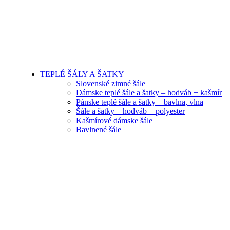
TEPLÉ ŠÁLY A ŠATKY
Slovenské zimné šále
Dámske teplé šále a šatky – hodváb + kašmír
Pánske teplé šále a šatky – bavlna, vlna
Šále a šatky – hodváb + polyester
Kašmírové dámske šále
Bavlnené šále