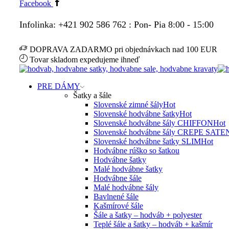
Facebook
Infolinka: +421 902 586 762 : Pon- Pia 8:00 - 15:00
DOPRAVA ZADARMO pri objednávkach nad 100 EUR
Tovar skladom expedujeme ihneď
PRE DÁMY
Šatky a šále
Slovenské zimné šály
Hot
Slovenské hodvábne šatky
Hot
Slovenské hodvábne šály CHIFFON
Hot
Slovenské hodvábne šály CREPE SATE
Slovenské hodvábne šatky SLIM
Hot
Hodvábne rúško so šatkou
Hodvábne šatky
Malé hodvábne šatky
Hodvábne šále
Malé hodvábne šály
Bavlnené šále
Kašmírové šále
Šále a šatky – hodváb + polyester
Teplé šále a šatky – hodváb + kašmír