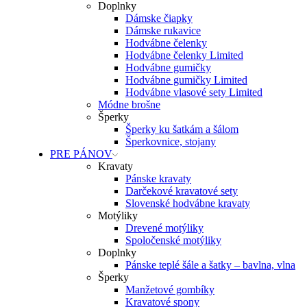
Doplnky
Dámske čiapky
Dámske rukavice
Hodvábne čelenky
Hodvábne čelenky Limited
Hodvábne gumičky
Hodvábne gumičky Limited
Hodvábne vlasové sety Limited
Módne brošne
Šperky
Šperky ku šatkám a šálom
Šperkovnice, stojany
PRE PÁNOV
Kravaty
Pánske kravaty
Darčekové kravatové sety
Slovenské hodvábne kravaty
Motýliky
Drevené motýliky
Spoločenské motýliky
Doplnky
Pánske teplé šále a šatky – bavlna, vlna
Šperky
Manžetové gombíky
Kravatové spony