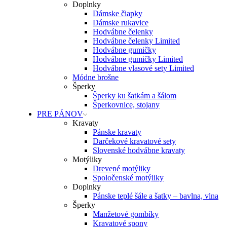
Doplnky
Dámske čiapky
Dámske rukavice
Hodvábne čelenky
Hodvábne čelenky Limited
Hodvábne gumičky
Hodvábne gumičky Limited
Hodvábne vlasové sety Limited
Módne brošne
Šperky
Šperky ku šatkám a šálom
Šperkovnice, stojany
PRE PÁNOV
Kravaty
Pánske kravaty
Darčekové kravatové sety
Slovenské hodvábne kravaty
Motýliky
Drevené motýliky
Spoločenské motýliky
Doplnky
Pánske teplé šále a šatky – bavlna, vlna
Šperky
Manžetové gombíky
Kravatové spony