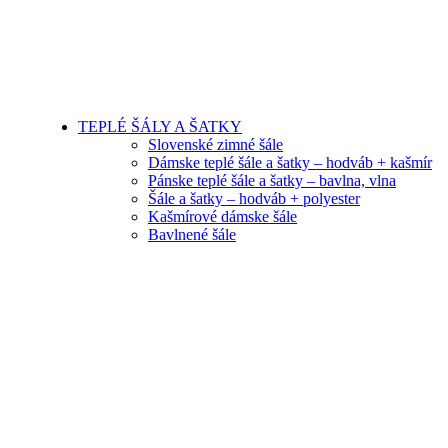
TEPLÉ ŠÁLY A ŠATKY
Slovenské zimné šále
Dámske teplé šále a šatky – hodváb + kašmír
Pánske teplé šále a šatky – bavlna, vlna
Šále a šatky – hodváb + polyester
Kašmírové dámske šále
Bavlnené šále