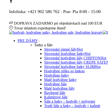
Facebook
Infolinka: +421 902 586 762 : Pon- Pia 8:00 - 15:00
DOPRAVA ZADARMO pri objednávkach nad 100 EUR
Tovar skladom expedujeme ihneď
PRE DÁMY
Šatky a šále
Slovenské zimné šály
Hot
Slovenské hodvábne šatky
Hot
Slovenské hodvábne šály CHIFFON
Hot
Slovenské hodvábne šály CREPE SATE
Slovenské hodvábne šatky SLIM
Hot
Hodvábne rúško so šatkou
Hodvábne šatky
Malé hodvábne šatky
Hodvábne šále
Malé hodvábne šály
Bavlnené šále
Kašmírové šále
Šále a šatky – hodváb + polyester
Teplé šále a šatky – hodváb + kašmír