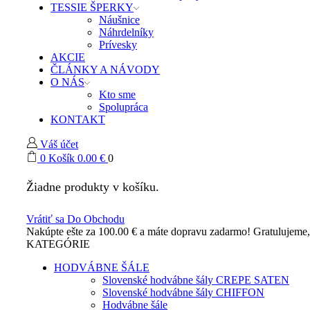
TESSIE ŠPERKY
Náušnice
Náhrdelníky
Prívesky
AKCIE
ČLÁNKY A NÁVODY
O NÁS
Kto sme
Spolupráca
KONTAKT
Váš účet
0
Košík
0.00
€
0
Žiadne produkty v košíku.
Vrátiť sa Do Obchodu
Nakúpte ešte za
100.00
€
a máte dopravu zadarmo!
Gratulujeme
KATEGÓRIE
HODVÁBNE ŠÁLE
Slovenské hodvábne šály CREPE SATEN
Slovenské hodvábne šály CHIFFON
Hodvábne šále