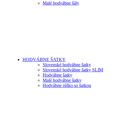
Malé hodvábne šály
HODVÁBNE ŠATKY
Slovenské hodvábne šatky
Slovenské hodvábne šatky SLIM
Hodvábne šatky
Malé hodvábne šatky
Hodvábne rúško so šatkou