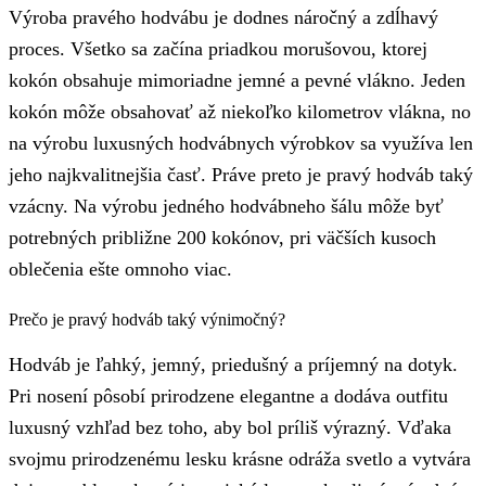
Výroba pravého hodvábu je dodnes náročný a zdĺhavý
proces. Všetko sa začína priadkou morušovou, ktorej
kokón obsahuje mimoriadne jemné a pevné vlákno. Jeden
kokón môže obsahovať až niekoľko kilometrov vlákna, no
na výrobu luxusných hodvábnych výrobkov sa využíva len
jeho najkvalitnejšia časť. Práve preto je pravý hodváb taký
vzácny. Na výrobu jedného hodvábneho šálu môže byť
potrebných približne 200 kokónov, pri väčších kusoch
oblečenia ešte omnoho viac.
Prečo je pravý hodváb taký výnimočný?
Hodváb je ľahký, jemný, priedušný a príjemný na dotyk.
Pri nosení pôsobí prirodzene elegantne a dodáva outfitu
luxusný vzhľad bez toho, aby bol príliš výrazný. Vďaka
svojmu prirodzenému lesku krásne odráža svetlo a vytvára