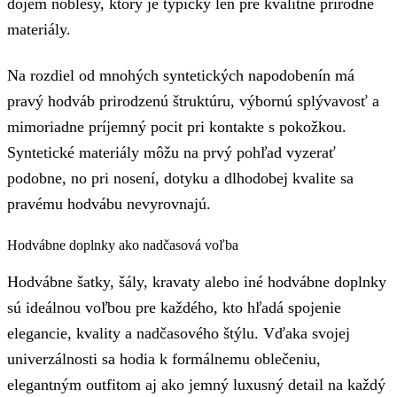
dojem noblesy, ktorý je typický len pre kvalitné prírodné
materiály.
Na rozdiel od mnohých syntetických napodobenín má
pravý hodváb prirodzenú štruktúru, výbornú splývavosť a
mimoriadne príjemný pocit pri kontakte s pokožkou.
Syntetické materiály môžu na prvý pohľad vyzerať
podobne, no pri nosení, dotyku a dlhodobej kvalite sa
pravému hodvábu nevyrovnajú.
Hodvábne doplnky ako nadčasová voľba
Hodvábne šatky, šály, kravaty alebo iné hodvábne doplnky
sú ideálnou voľbou pre každého, kto hľadá spojenie
elegancie, kvality a nadčasového štýlu. Vďaka svojej
univerzálnosti sa hodia k formálnemu oblečeniu,
elegantným outfitom aj ako jemný luxusný detail na každý