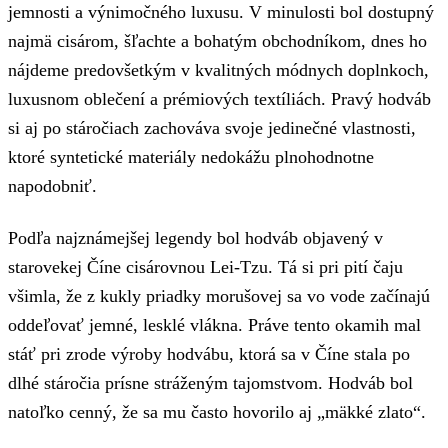
jemnosti a výnimočného luxusu. V minulosti bol dostupný
najmä cisárom, šľachte a bohatým obchodníkom, dnes ho
nájdeme predovšetkým v kvalitných módnych doplnkoch,
luxusnom oblečení a prémiových textíliách. Pravý hodváb
si aj po stáročiach zachováva svoje jedinečné vlastnosti,
ktoré syntetické materiály nedokážu plnohodnotne
napodobniť.
Podľa najznámejšej legendy bol hodváb objavený v
starovekej Číne cisárovnou Lei-Tzu. Tá si pri pití čaju
všimla, že z kukly priadky morušovej sa vo vode začínajú
oddeľovať jemné, lesklé vlákna. Práve tento okamih mal
stáť pri zrode výroby hodvábu, ktorá sa v Číne stala po
dlhé stáročia prísne stráženým tajomstvom. Hodváb bol
natoľko cenný, že sa mu často hovorilo aj „mäkké zlato“.