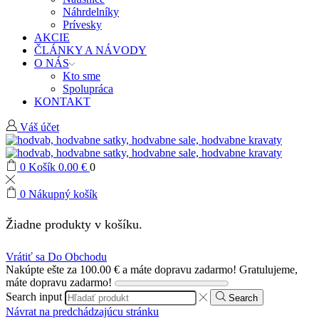
Náhrdelníky
Prívesky
AKCIE
ČLÁNKY A NÁVODY
O NÁS
Kto sme
Spolupráca
KONTAKT
Váš účet
0
Košík
0.00
€
0
0
Nákupný košík
Žiadne produkty v košíku.
Vrátiť sa Do Obchodu
Nakúpte ešte za
100.00
€
a máte dopravu zadarmo!
Gratulujeme,
máte dopravu zadarmo!
Search input
Search
Návrat na predchádzajúcu stránku