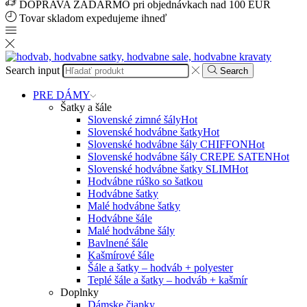
DOPRAVA ZADARMO pri objednávkach nad 100 EUR
Tovar skladom expedujeme ihneď
Search input
Search
PRE DÁMY
Šatky a šále
Slovenské zimné šály
Hot
Slovenské hodvábne šatky
Hot
Slovenské hodvábne šály CHIFFON
Hot
Slovenské hodvábne šály CREPE SATEN
Hot
Slovenské hodvábne šatky SLIM
Hot
Hodvábne rúško so šatkou
Hodvábne šatky
Malé hodvábne šatky
Hodvábne šále
Malé hodvábne šály
Bavlnené šále
Kašmírové šále
Šále a šatky – hodváb + polyester
Teplé šále a šatky – hodváb + kašmír
Doplnky
Dámske čiapky