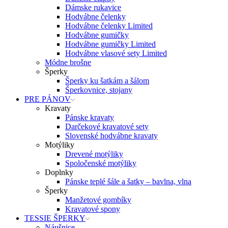
Dámske rukavice
Hodvábne čelenky
Hodvábne čelenky Limited
Hodvábne gumičky
Hodvábne gumičky Limited
Hodvábne vlasové sety Limited
Módne brošne
Šperky
Šperky ku šatkám a šálom
Šperkovnice, stojany
PRE PÁNOV
Kravaty
Pánske kravaty
Darčekové kravatové sety
Slovenské hodvábne kravaty
Motýliky
Drevené motýliky
Spoločenské motýliky
Doplnky
Pánske teplé šále a šatky – bavlna, vlna
Šperky
Manžetové gombíky
Kravatové spony
TESSIE ŠPERKY
Náušnice