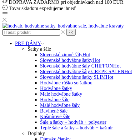
DOPRAVA ZADARMO pri objednávkach nad 100 EUR
Tovar skladom expedujeme ihneď
Search
input
Search
PRE DÁMY
Šatky a šále
Slovenské zimné šály
Hot
Slovenské hodvábne šatky
Hot
Slovenské hodvábne šály CHIFFON
Hot
Slovenské hodvábne šály CREPE SATEN
Hot
Slovenské hodvábne šatky SLIM
Hot
Hodvábne rúško so šatkou
Hodvábne šatky
Malé hodvábne šatky
Hodvábne šále
Malé hodvábne šály
Bavlnené šále
Kašmírové šále
Šále a šatky – hodváb + polyester
Teplé šále a šatky – hodváb + kašmír
Doplnky
Dámske čiapky