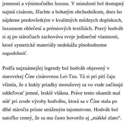
jemnosti a výnimočného luxusu. V minulosti bol dostupný
najmä cisárom, šľachte a bohatým obchodníkom, dnes ho
nájdeme predovšetkým v kvalitných módnych doplnkoch,
luxusnom oblečení a prémiových textíliách. Pravý hodváb
si aj po stáročiach zachováva svoje jedinečné vlastnosti,
ktoré syntetické materiály nedokážu plnohodnotne
napodobniť.
Podľa najznámejšej legendy bol hodváb objavený v
starovekej Číne cisárovnou Lei-Tzu. Tá si pri pití čaju
všimla, že z kukly priadky morušovej sa vo vode začínajú
oddeľovať jemné, lesklé vlákna. Práve tento okamih mal
stáť pri zrode výroby hodvábu, ktorá sa v Číne stala po
dlhé stáročia prísne stráženým tajomstvom. Hodváb bol
natoľko cenný, že sa mu často hovorilo aj „mäkké zlato“.