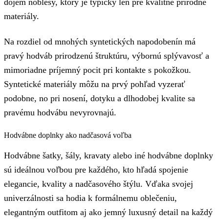
dojem noblesy, ktorý je typický len pre kvalitné prírodné
materiály.
Na rozdiel od mnohých syntetických napodobenín má
pravý hodváb prirodzenú štruktúru, výbornú splývavosť a
mimoriadne príjemný pocit pri kontakte s pokožkou.
Syntetické materiály môžu na prvý pohľad vyzerať
podobne, no pri nosení, dotyku a dlhodobej kvalite sa
pravému hodvábu nevyrovnajú.
Hodvábne doplnky ako nadčasová voľba
Hodvábne šatky, šály, kravaty alebo iné hodvábne doplnky
sú ideálnou voľbou pre každého, kto hľadá spojenie
elegancie, kvality a nadčasového štýlu. Vďaka svojej
univerzálnosti sa hodia k formálnemu oblečeniu,
elegantným outfitom aj ako jemný luxusný detail na každý