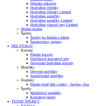
Dámske rukavice
Hodvábne čelenky
Hodvábne čelenky Limited
Hodvábne gumičky
Hodvábne gumičky Limited
Hodvábne vlasové sety Limited
Módne brošne
Šperky
Šperky ku šatkám a šálom
Šperkovnice, stojany
PRE PÁNOV
Kravaty
Pánske kravaty
Darčekové kravatové sety
Slovenské hodvábne kravaty
Motýliky
Drevené motýliky
Spoločenské motýliky
Doplnky
Pánske teplé šále a šatky – bavlna, vlna
Šperky
Manžetové gombíky
Kravatové spony
TESSIE ŠPERKY
Náušnice