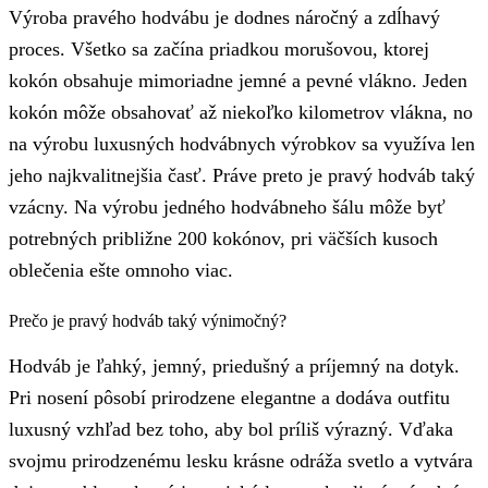
Výroba pravého hodvábu je dodnes náročný a zdĺhavý
proces. Všetko sa začína priadkou morušovou, ktorej
kokón obsahuje mimoriadne jemné a pevné vlákno. Jeden
kokón môže obsahovať až niekoľko kilometrov vlákna, no
na výrobu luxusných hodvábnych výrobkov sa využíva len
jeho najkvalitnejšia časť. Práve preto je pravý hodváb taký
vzácny. Na výrobu jedného hodvábneho šálu môže byť
potrebných približne 200 kokónov, pri väčších kusoch
oblečenia ešte omnoho viac.
Prečo je pravý hodváb taký výnimočný?
Hodváb je ľahký, jemný, priedušný a príjemný na dotyk.
Pri nosení pôsobí prirodzene elegantne a dodáva outfitu
luxusný vzhľad bez toho, aby bol príliš výrazný. Vďaka
svojmu prirodzenému lesku krásne odráža svetlo a vytvára