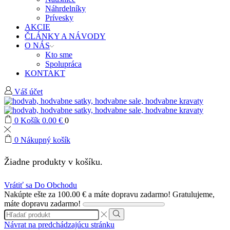
Náhrdelníky
Prívesky
AKCIE
ČLÁNKY A NÁVODY
O NÁS
Kto sme
Spolupráca
KONTAKT
Váš účet
0
Košík
0.00
€
0
0
Nákupný košík
Žiadne produkty v košíku.
Vrátiť sa Do Obchodu
Nakúpte ešte za
100.00
€
a máte dopravu zadarmo!
Gratulujeme,
máte dopravu zadarmo!
Search
input
Search
Návrat na predchádzajúcu stránku