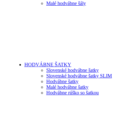
Malé hodvábne šály
HODVÁBNE ŠATKY
Slovenské hodvábne šatky
Slovenské hodvábne šatky SLIM
Hodvábne šatky
Malé hodvábne šatky
Hodvábne rúško so šatkou