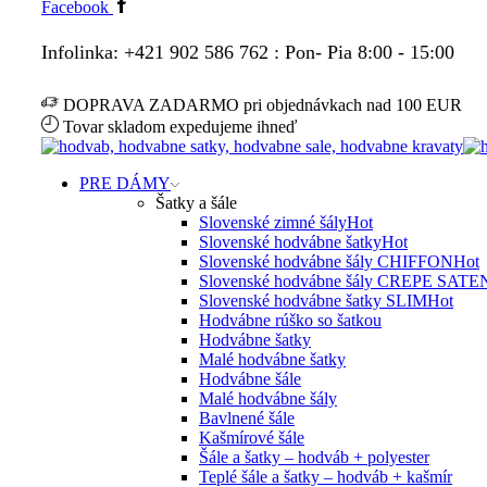
Facebook
Infolinka: +421 902 586 762 : Pon- Pia 8:00 - 15:00
DOPRAVA ZADARMO pri objednávkach nad 100 EUR
Tovar skladom expedujeme ihneď
PRE DÁMY
Šatky a šále
Slovenské zimné šály
Hot
Slovenské hodvábne šatky
Hot
Slovenské hodvábne šály CHIFFON
Hot
Slovenské hodvábne šály CREPE SATE
Slovenské hodvábne šatky SLIM
Hot
Hodvábne rúško so šatkou
Hodvábne šatky
Malé hodvábne šatky
Hodvábne šále
Malé hodvábne šály
Bavlnené šále
Kašmírové šále
Šále a šatky – hodváb + polyester
Teplé šále a šatky – hodváb + kašmír