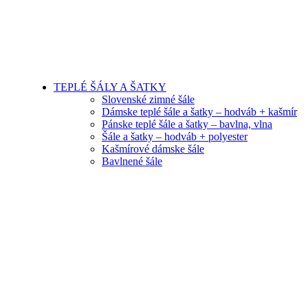
TEPLÉ ŠÁLY A ŠATKY
Slovenské zimné šále
Dámske teplé šále a šatky – hodváb + kašmír
Pánske teplé šále a šatky – bavlna, vlna
Šále a šatky – hodváb + polyester
Kašmírové dámske šále
Bavlnené šále