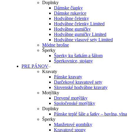
Doplnky
Dámske čiapky
Dámske rukavice
Hodvábne čelenky
Hodvábne čelenky Limited
Hodvábne gumičky
Hodvábne gumičky Limited
Hodvábne vlasové sety Limited
Módne brošne
Šperky
Šperky ku šatkám a šálom
Šperkovnice, stojany
PRE PÁNOV
Kravaty
Pánske kravaty
Darčekové kravatové sety
Slovenské hodvábne kravaty
Motýliky
Drevené motýliky
Spoločenské motýliky
Doplnky
Pánske teplé šále a šatky – bavlna, vlna
Šperky
Manžetové gombíky
Kravatové spony