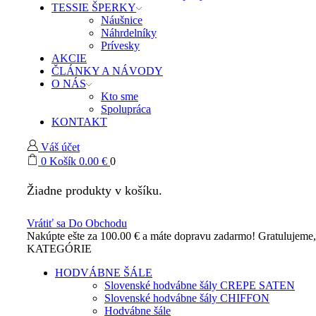
TESSIE ŠPERKY
Náušnice
Náhrdelníky
Prívesky
AKCIE
ČLÁNKY A NÁVODY
O NÁS
Kto sme
Spolupráca
KONTAKT
Váš účet
0
Košík
0.00
€
0
Žiadne produkty v košíku.
Vrátiť sa Do Obchodu
Nakúpte ešte za
100.00
€
a máte dopravu zadarmo!
Gratulujeme
KATEGÓRIE
HODVÁBNE ŠÁLE
Slovenské hodvábne šály CREPE SATEN
Slovenské hodvábne šály CHIFFON
Hodvábne šále