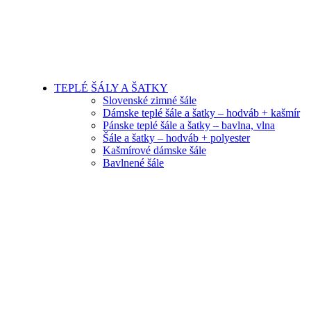
TEPLÉ ŠÁLY A ŠATKY
Slovenské zimné šále
Dámske teplé šále a šatky – hodváb + kašmír
Pánske teplé šále a šatky – bavlna, vlna
Šále a šatky – hodváb + polyester
Kašmírové dámske šále
Bavlnené šále