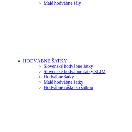
Malé hodvábne šály
HODVÁBNE ŠATKY
Slovenské hodvábne šatky
Slovenské hodvábne šatky SLIM
Hodvábne šatky
Malé hodvábne šatky
Hodvábne rúško so šatkou