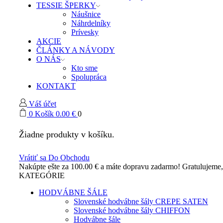
TESSIE ŠPERKY
Náušnice
Náhrdelníky
Prívesky
AKCIE
ČLÁNKY A NÁVODY
O NÁS
Kto sme
Spolupráca
KONTAKT
Váš účet
0
Košík
0.00
€
0
Žiadne produkty v košíku.
Vrátiť sa Do Obchodu
Nakúpte ešte za
100.00
€
a máte dopravu zadarmo!
Gratulujeme
KATEGÓRIE
HODVÁBNE ŠÁLE
Slovenské hodvábne šály CREPE SATEN
Slovenské hodvábne šály CHIFFON
Hodvábne šále