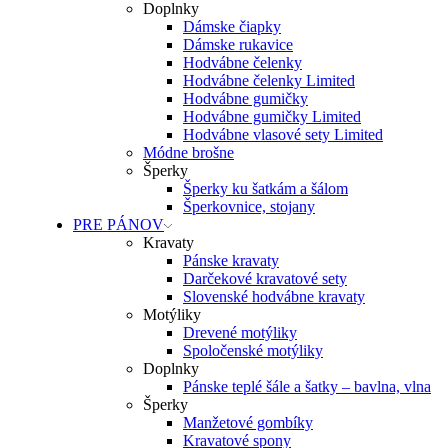
Doplnky
Dámske čiapky
Dámske rukavice
Hodvábne čelenky
Hodvábne čelenky Limited
Hodvábne gumičky
Hodvábne gumičky Limited
Hodvábne vlasové sety Limited
Módne brošne
Šperky
Šperky ku šatkám a šálom
Šperkovnice, stojany
PRE PÁNOV
Kravaty
Pánske kravaty
Darčekové kravatové sety
Slovenské hodvábne kravaty
Motýliky
Drevené motýliky
Spoločenské motýliky
Doplnky
Pánske teplé šále a šatky – bavlna, vlna
Šperky
Manžetové gombíky
Kravatové spony