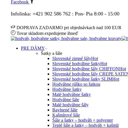
Facebook
Infolinka: +421 902 586 762 : Pon- Pia 8:00 - 15:00
DOPRAVA ZADARMO pri objednávkach nad 100 EUR
Tovar skladom expedujeme ihneď
PRE DÁMY
Šatky a šále
Slovenské zimné šály
Hot
Slovenské hodvábne šatky
Hot
Slovenské hodvábne šály CHIFFON
Hot
Slovenské hodvábne šály CREPE SATE
Slovenské hodvábne šatky SLIM
Hot
Hodvábne rúško so šatkou
Hodvábne šatky
Malé hodvábne šatky
Hodvábne šále
Malé hodvábne šály
Bavlnené šále
Kašmírové šále
Šále a šatky – hodváb + polyester
Teplé šále a šatky – hodváb + kašmír