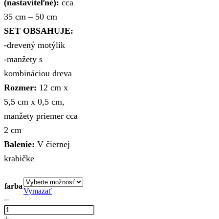
(nastaviteľné):
cca
35 cm – 50 cm
SET OBSAHUJE:
-drevený motýlik
-manžety s
kombináciou dreva
Rozmer:
12 cm x
5,5 cm x 0,5 cm,
manžety priemer cca
2 cm
Balenie:
V čiernej
krabičke
farba
Vymazať
množstvo
Viac
farebný