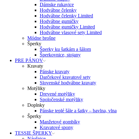
Dámske rukavice
Hodvábne čelenky
Hodvábne čelenky Limited
Hodvábne gumičky
Hodvábne gumičky Limited
Hodvábne vlasové sety Limited
Módne brošne
Šperky
Šperky ku šatkám a šálom
Šperkovnice, stojany
PRE PÁNOV
Kravaty
Pánske kravaty
Darčekové kravatové sety
Slovenské hodvábne kravaty
Motýliky
Drevené motýliky
Spoločenské motýliky
Doplnky
Pánske teplé šále a šatky – bavlna, vlna
Šperky
Manžetové gombíky
Kravatové spony
TESSIE ŠPERKY
Náušnice