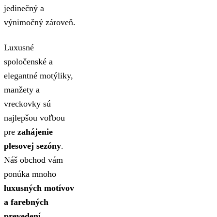
jedinečný a
výnimočný zároveň.
Luxusné
spoločenské a
elegantné motýliky,
manžety a
vreckovky sú
najlepšou voľbou
pre
zahájenie
plesovej sezóny
.
Náš obchod vám
ponúka mnoho
luxusných motívov
a farebných
prevedení