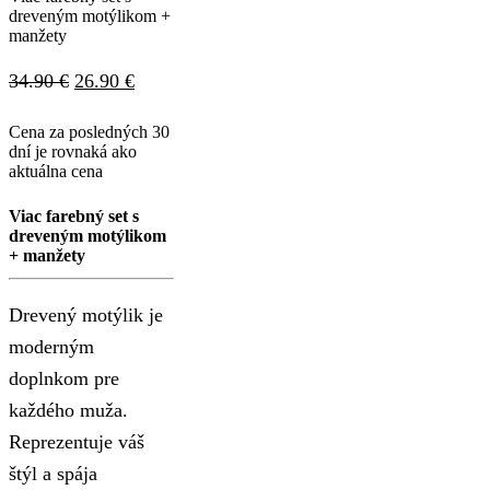
dreveným motýlikom +
manžety
Pôvodná
Aktuálna
34.90
€
26.90
€
cena
cena
Cena za posledných 30
bola:
je:
dní je rovnaká ako
aktuálna cena
34.90 €.
26.90 €.
Viac farebný set s
dreveným motýlikom
+ manžety
Drevený motýlik je
moderným
doplnkom pre
každého muža.
Reprezentuje váš
štýl a spája