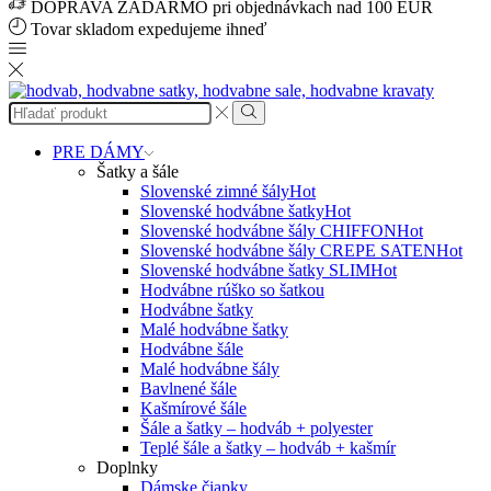
DOPRAVA ZADARMO pri objednávkach nad 100 EUR
Tovar skladom expedujeme ihneď
Search
input
Search
PRE DÁMY
Šatky a šále
Slovenské zimné šály
Hot
Slovenské hodvábne šatky
Hot
Slovenské hodvábne šály CHIFFON
Hot
Slovenské hodvábne šály CREPE SATEN
Hot
Slovenské hodvábne šatky SLIM
Hot
Hodvábne rúško so šatkou
Hodvábne šatky
Malé hodvábne šatky
Hodvábne šále
Malé hodvábne šály
Bavlnené šále
Kašmírové šále
Šále a šatky – hodváb + polyester
Teplé šále a šatky – hodváb + kašmír
Doplnky
Dámske čiapky