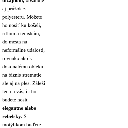
dizajnom,
obsahuje
aj prúžok z
polyesteru. Môžete
ho nosiť ku košeli,
riflom a teniskám,
do mesta na
neformálne udalosti,
rovnako ako k
dokonalému obleku
na biznis stretnutie
ale aj na ples. Záleží
len na vás, či ho
budete nosiť
elegantne alebo
rebelsky
. S
motýlikom buďete