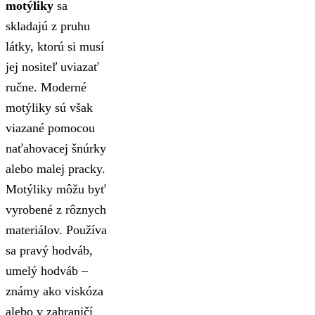
motýliky
sa
skladajú z pruhu
látky, ktorú si musí
jej nositeľ uviazať
ručne. Moderné
motýliky sú však
viazané pomocou
naťahovacej šnúrky
alebo malej pracky.
Motýliky môžu byť
vyrobené z rôznych
materiálov. Používa
sa pravý hodváb,
umelý hodváb –
známy ako viskóza
alebo v zahraničí