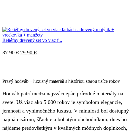
bola:
je:
36.90 €.
28.90 €.
Reliéfny drevený set vo viac f...
Pôvodná
Aktuálna
37.90
€
29.90
€
cena
cena
bola:
je:
37.90 €.
29.90 €.
Pravý hodváb – luxusný materiál s históriou starou tisíce rokov
Hodváb patrí medzi najvzácnejšie prírodné materiály na
svete. Už viac ako 5 000 rokov je symbolom elegancie,
jemnosti a výnimočného luxusu. V minulosti bol dostupný
najmä cisárom, šľachte a bohatým obchodníkom, dnes ho
nájdeme predovšetkým v kvalitných módnych doplnkoch,