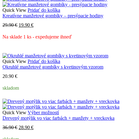
Quick View
Pridať do košíka
Kreatívne manžetové gombíky – presýpacie hodiny
Pôvodná
Aktuálna
29.90
€
19.90
€
cena
cena
bola:
je:
Na sklade 1 ks - expedujeme ihneď
29.90 €.
19.90 €.
Quick View
Pridať do košíka
Okruhlé manžetové gombíky s kvetinovým vzorom
20.90
€
skladom
Tento
Quick View
Výber možností
produkt
Drevený motýlik vo viac farbách + manžety + vreckovka
má
Pôvodná
Aktuálna
36.90
€
28.90
€
viacero
cena
cena
variantov.
bola:
je: