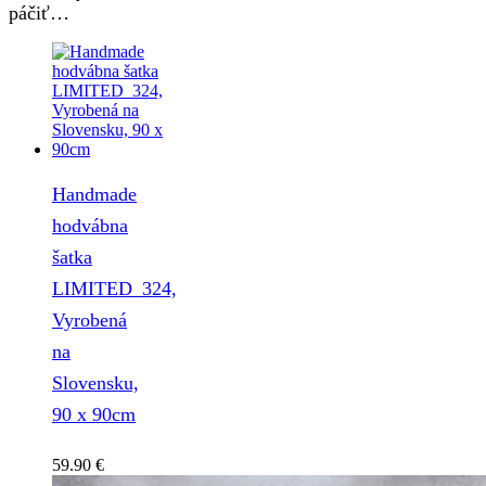
páčiť…
Handmade
hodvábna
šatka
LIMITED_324,
Vyrobená
na
Slovensku,
90 x 90cm
59.90
€