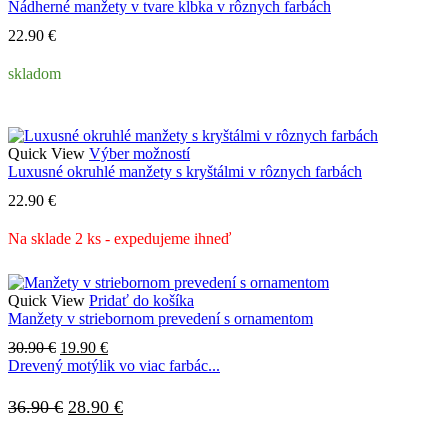
produkt
Nádherné manžety v tvare klbka v rôznych farbách
má
22.90
€
viacero
variantov.
skladom
Možnosti
si
môžete
vybrať
na
Tento
Quick View
Výber možností
stránke
produkt
Luxusné okruhlé manžety s kryštálmi v rôznych farbách
produktu.
má
22.90
€
viacero
variantov.
Na sklade 2 ks - expedujeme ihneď
Možnosti
si
môžete
vybrať
Quick View
Pridať do košíka
na
Manžety v striebornom prevedení s ornamentom
stránke
Pôvodná
Aktuálna
30.90
€
19.90
€
produktu.
cena
cena
Drevený motýlik vo viac farbác...
bola:
je:
30.90 €.
19.90 €.
Pôvodná
Aktuálna
36.90
€
28.90
€
cena
cena