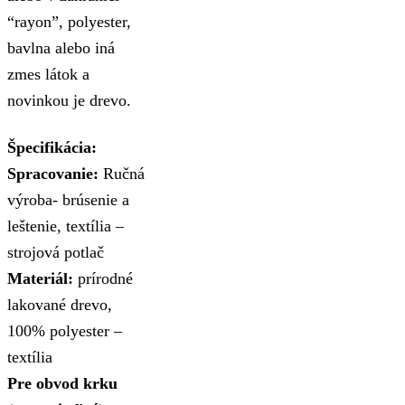
“rayon”, polyester,
bavlna alebo iná
zmes látok a
novinkou je drevo.
Špecifikácia:
Spracovanie:
Ručná
výroba- brúsenie a
leštenie, textília –
strojová potlač
Materiál:
prírodné
lakované drevo,
100% polyester –
textília
Pre obvod krku