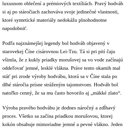
luxusnom oblečení a prémiových textíliách. Pravý hodváb
si aj po stáročiach zachováva svoje jedinečné vlastnosti,
ktoré syntetické materiály nedokážu plnohodnotne
napodobniť.
Podľa najznámejšej legendy bol hodváb objavený v
starovekej Číne cisárovnou Lei-Tzu. Tá si pri pití čaju
všimla, že z kukly priadky morušovej sa vo vode začínajú
oddeľovať jemné, lesklé vlákna. Práve tento okamih mal
stáť pri zrode výroby hodvábu, ktorá sa v Číne stala po
dlhé stáročia prísne stráženým tajomstvom. Hodváb bol
natoľko cenný, že sa mu často hovorilo aj „mäkké zlato“.
Výroba pravého hodvábu je dodnes náročný a zdĺhavý
proces. Všetko sa začína priadkou morušovou, ktorej
kokón obsahuje mimoriadne jemné a pevné vlákno. Jeden