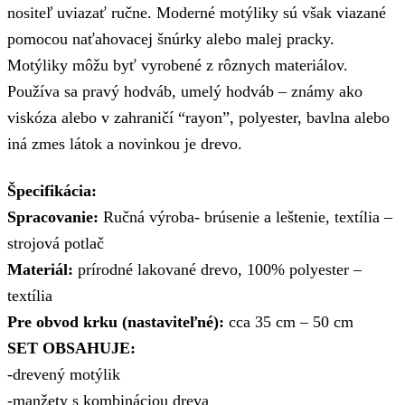
nositeľ uviazať ručne. Moderné motýliky sú však viazané
pomocou naťahovacej šnúrky alebo malej pracky.
Motýliky môžu byť vyrobené z rôznych materiálov.
Používa sa pravý hodváb, umelý hodváb – známy ako
viskóza alebo v zahraničí “rayon”, polyester, bavlna alebo
iná zmes látok a novinkou je drevo.
Špecifikácia:
Spracovanie:
Ručná výroba- brúsenie a leštenie, textília –
strojová potlač
Materiál:
prírodné lakované drevo, 100% polyester –
textília
Pre obvod krku (nastaviteľné):
cca 35 cm – 50 cm
SET OBSAHUJE:
-drevený motýlik
-manžety s kombináciou dreva