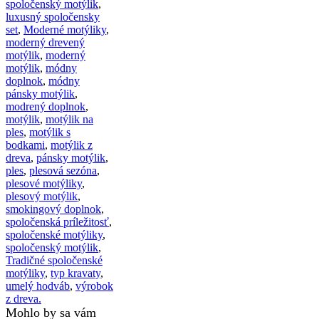
spoločenský motýlik
,
luxusný spoločensky
set
,
Moderné motýliky
,
moderný drevený
motýlik
,
moderný
motýlik
,
módny
doplnok
,
módny
pánsky motýlik
,
modrený doplnok
,
motýlik
,
motýlik na
ples
,
motýlik s
bodkami
,
motýlik z
dreva
,
pánsky motýlik
,
ples
,
plesová sezóna
,
plesové motýliky
,
plesový motýlik
,
smokingový doplnok
,
spoločenská príležitosť
,
spoločenské motýliky
,
spoločenský motýlik
,
Tradičné spoločenské
motýliky
,
typ kravaty
,
umelý hodváb
,
výrobok
z dreva.
Mohlo by sa vám