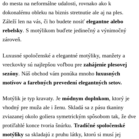
do mesta na neformálne udalosti, rovnako ako k
dokonalému obleku na biznis stretnutie ale aj na ples.
Záleží len na vás, či ho budete nosiť
elegantne alebo
rebelsky
. S motýlikom buďete jedinečný a výnimočný
zároveň.
Luxusné spoločenské a elegantné motýliky, manžety a
vreckovky sú najlepšou voľbou pre
zahájenie plesovej
sezóny
. Náš obchod vám ponúka mnoho
luxusných
motívov a farebných prevedení elegantných setov.
Motýlik je typ kravaty. Je
módnym doplnkom
, ktorý je
vhodný pre muža ale i ženu. Skladá sa z pásu tkaniny
zviazanej okolo goliera symetrickým spôsobom tak, že dve
protiľahlé konce tvoria šnúrku.
Tradičné spoločenské
motýliky
sa skladajú z pruhu látky, ktorú si musí jej