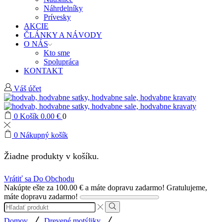
Náhrdelníky
Prívesky
AKCIE
ČLÁNKY A NÁVODY
O NÁS
Kto sme
Spolupráca
KONTAKT
Váš účet
0
Košík
0.00
€
0
0
Nákupný košík
Žiadne produkty v košíku.
Vrátiť sa Do Obchodu
Nakúpte ešte za
100.00
€
a máte dopravu zadarmo!
Gratulujeme,
máte dopravu zadarmo!
Search
input
Search
/
/
Domov
Drevené motýliky