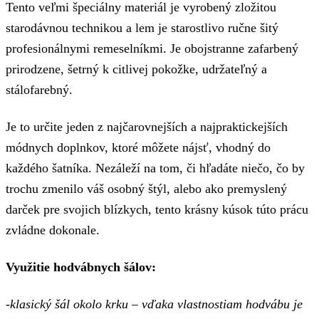
Tento veľmi špeciálny materiál je vyrobený zložitou
starodávnou technikou a lem je starostlivo ručne šitý
profesionálnymi remeselníkmi. Je obojstranne zafarbený
prirodzene, šetrný k citlivej pokožke, udržateľný a
stálofarebný.
Je to určite jeden z najčarovnejších a najpraktickejších
módnych doplnkov, ktoré môžete nájsť, vhodný do
každého šatníka. Nezáleží na tom, či hľadáte niečo, čo by
trochu zmenilo váš osobný štýl, alebo ako premyslený
darček pre svojich blízkych, tento krásny kúsok túto prácu
zvládne dokonale.
Využitie hodvábnych šálov:
-klasický šál okolo krku – vďaka vlastnostiam hodvábu je