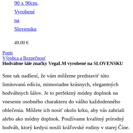
90 x 90cm,
Vyrobené
na
Slovensku
49.00
€
Popis
Výrobca a Bezpečnosť
Hodvábne šále značky VegaLM vyrobené na SLOVENSKU
Sme tak nadšení, že vám môžeme predstaviť túto
limitovanú edíciu, mimoriadne krásnych, elegantných
hodvábnych šálov. Je to perfektný módny doplnok na
vnesenie osobného charakteru do vášho každodenného
oblečenia. Môžete ich nosiť okolo krku, aby vás zahriali
alebo ako módny doplnok. Používame kvalitný prírodný
hodváb, ktorý kedysi nosili kráľovské rodiny v starej Číne.