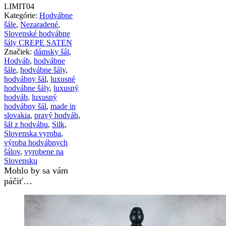
LIMITED_04,
LIMIT04
Vyrobený
Kategórie:
Hodvábne
na
šále
,
Nezaradené
,
Slovensku,
Slovenské hodvábne
175
šály CREPE SATEN
x
Značiek:
dámsky šál
,
45cm
Hodváb
,
hodvábne
šále
,
hodvábne šály
,
hodvábny šál
,
luxusné
hodvábne šály
,
luxusný
hodváb
,
luxusný
hodvábny šál
,
made in
slovakia
,
pravý hodváb
,
šál z hodvábu
,
Silk
,
Slovenska vyroba
,
výroba hodvábnych
šálov
,
vyrobene na
Slovensku
Mohlo by sa vám
páčiť…