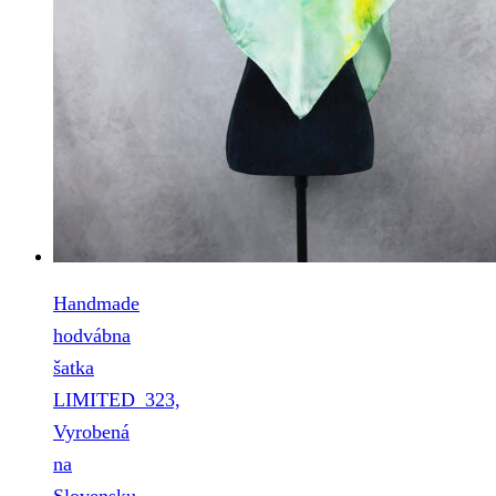
Handmade
hodvábna
šatka
LIMITED_323,
Vyrobená
na
Slovensku,