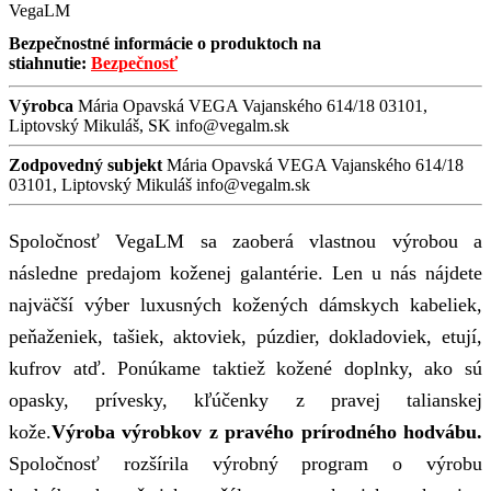
VegaLM
Bezpečnostné informácie o produktoch na
stiahnutie:
Bezpečnosť
Výrobca
Mária Opavská VEGA Vajanského 614/18 03101,
Liptovský Mikuláš, SK info@vegalm.sk
Zodpovedný subjekt
Mária Opavská VEGA Vajanského 614/18
03101, Liptovský Mikuláš info@vegalm.sk
Spoločnosť VegaLM sa zaoberá vlastnou výrobou a
následne predajom koženej galantérie. Len u nás nájdete
najväčší výber luxusných kožených dámskych kabeliek,
peňaženiek, tašiek, aktoviek, púzdier, dokladoviek, etují,
kufrov atď. Ponúkame taktiež kožené doplnky, ako sú
opasky, prívesky, kľúčenky z pravej talianskej
kože.
Výroba výrobkov z pravého prírodného hodvábu.
Spoločnosť rozšírila výrobný program o výrobu