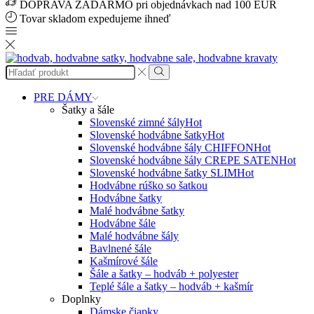
DOPRAVA ZADARMO pri objednávkach nad 100 EUR
Tovar skladom expedujeme ihneď
Search
input
Search
PRE DÁMY
Šatky a šále
Slovenské zimné šály
Hot
Slovenské hodvábne šatky
Hot
Slovenské hodvábne šály CHIFFON
Hot
Slovenské hodvábne šály CREPE SATEN
Hot
Slovenské hodvábne šatky SLIM
Hot
Hodvábne rúško so šatkou
Hodvábne šatky
Malé hodvábne šatky
Hodvábne šále
Malé hodvábne šály
Bavlnené šále
Kašmírové šále
Šále a šatky – hodváb + polyester
Teplé šále a šatky – hodváb + kašmír
Doplnky
Dámske čiapky