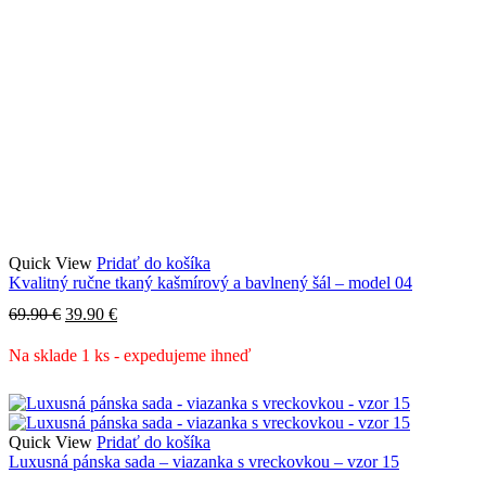
Quick View
Pridať do košíka
Kvalitný ručne tkaný kašmírový a bavlnený šál – model 04
Pôvodná
Aktuálna
69.90
€
39.90
€
cena
cena
bola:
je:
Na sklade 1 ks - expedujeme ihneď
69.90 €.
39.90 €.
Quick View
Pridať do košíka
Luxusná pánska sada – viazanka s vreckovkou – vzor 15