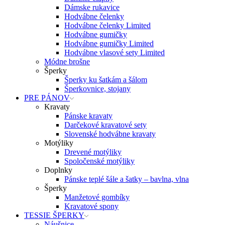
Dámske rukavice
Hodvábne čelenky
Hodvábne čelenky Limited
Hodvábne gumičky
Hodvábne gumičky Limited
Hodvábne vlasové sety Limited
Módne brošne
Šperky
Šperky ku šatkám a šálom
Šperkovnice, stojany
PRE PÁNOV
Kravaty
Pánske kravaty
Darčekové kravatové sety
Slovenské hodvábne kravaty
Motýliky
Drevené motýliky
Spoločenské motýliky
Doplnky
Pánske teplé šále a šatky – bavlna, vlna
Šperky
Manžetové gombíky
Kravatové spony
TESSIE ŠPERKY
Náušnice