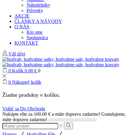
Náhrdelníky
Prívesky
AKCIE
ČLÁNKY A NÁVODY
O NÁS
Kto sme
Spolupráca
KONTAKT
Váš účet
0
Košík
0.00
€
0
0
Nákupný košík
Žiadne produkty v košíku.
Vrátiť sa Do Obchodu
Nakúpte ešte za
100.00
€
a máte dopravu zadarmo!
Gratulujeme,
máte dopravu zadarmo!
Search
input
Search
/
/
Domov
Hodvábne šále