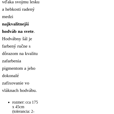
vďaka svojmu lesku
a hebkosti radený
medzi
najkvalitnejší
hodváb na svete
.
Hodvábny šál je
farbený ručne s
dôrazom na kvalitu
zafarbenia
pigmentom a jeho
dokonalé
zafixovanie vo
vláknach hodvábu.
rozmer: cca 175
x 45cm
(tolerancia: 2-