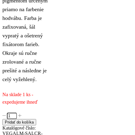
pigmentom určeným
priamo na farbenie
hodvábu. Farba je
zafixovaná, šál
vypratý a ošetrený
fixátorom farieb.
Okraje sú ručne
zrolované a ručne
prešité a následne je
celý vyžehlený.
Na sklade 1 ks -
expedujeme ihneď
množstvo
Handmade
Pridať do košíka
hodvábny
Katalógové číslo:
šál
VEGALM-SALCR-