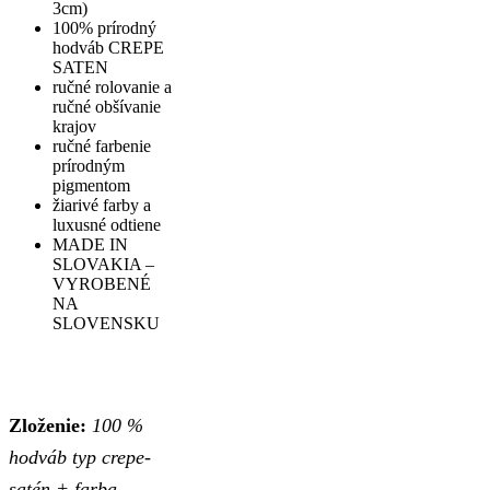
3cm)
100% prírodný
hodváb CREPE
SATEN
ručné rolovanie a
ručné obšívanie
krajov
ručné farbenie
prírodným
pigmentom
žiarivé farby a
luxusné odtiene
MADE IN
SLOVAKIA –
VYROBENÉ
NA
SLOVENSKU
Zloženie:
100 %
hodváb typ crepe-
satén + farba