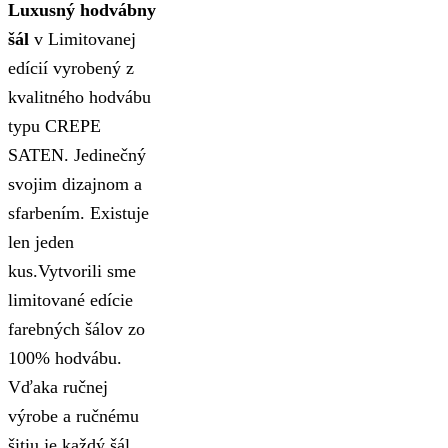
Luxusný hodvábny
šál
v Limitovanej
edícií vyrobený z
kvalitného hodvábu
typu CREPE
SATEN. Jedinečný
svojim dizajnom a
sfarbením. Existuje
len jeden
kus.Vytvorili sme
limitované edície
farebných šálov zo
100% hodvábu.
Vďaka ručnej
výrobe a ručnému
šitiu je každý šál