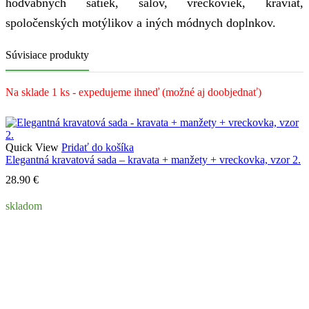
hodvábnych šatiek, šálov, vreckoviek, kraviat,
spoločenských motýlikov a iných módnych doplnkov.
Súvisiace produkty
Na sklade 1 ks - expedujeme ihneď (možné aj doobjednať)
Quick View
Pridať do košíka
Elegantná kravatová sada – kravata + manžety + vreckovka, vzor 2.
28.90
€
skladom