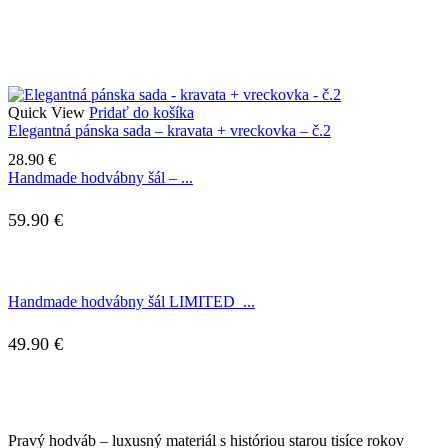
Quick View
Pridať do košíka
Elegantná pánska sada – kravata + vreckovka – č.2
28.90
€
Handmade hodvábny šál – ...
59.90
€
Handmade hodvábny šál LIMITED_...
49.90
€
Pravý hodváb – luxusný materiál s históriou starou tisíce rokov