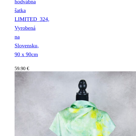
hodvábna
šatka
LIMITED_324,
Vyrobená
na
Slovensku,
90 x 90cm
59.90
€