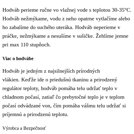
Hodváb perieme ručne vo vlažnej vode s teplotou 30-35°C.
Hodváb nežmýkame, vodu z neho opatrne vytlačíme alebo
ho zabalíme do suchého uteráka. Hodváb neperieme v
práčke, nežmýkame a nesušíme v sušičke. Žehlíme jemne
pri max 110 stupňoch.
Viac o hodvábe
Hodváb je jedným z najsilnejších prírodných
vlákien. Keďže ide o priedušnú tkaninu a prirodzený
regulátor teploty, hodváb pomáha telu udržať teplo v
chladnom počasí, zatiaľ čo prebytočné teplo je v teplom
počasí odvádzané von, čím pomáha vášmu telu udržať si
príjemnú a prirodzenú teplotu.
Výrobca a Bezpečnosť