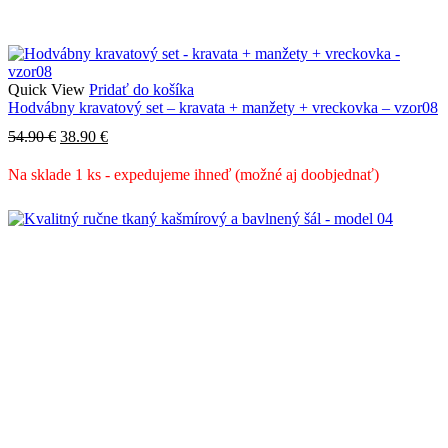
Quick View
Pridať do košíka
Hodvábny kravatový set – kravata + manžety + vreckovka – vzor08
Pôvodná
Aktuálna
54.90
€
38.90
€
cena
cena
bola:
je:
Na sklade 1 ks - expedujeme ihneď (možné aj doobjednať)
54.90 €.
38.90 €.