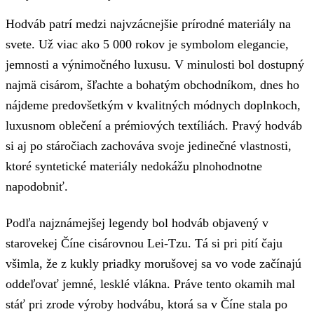
Hodváb patrí medzi najvzácnejšie prírodné materiály na
svete. Už viac ako 5 000 rokov je symbolom elegancie,
jemnosti a výnimočného luxusu. V minulosti bol dostupný
najmä cisárom, šľachte a bohatým obchodníkom, dnes ho
nájdeme predovšetkým v kvalitných módnych doplnkoch,
luxusnom oblečení a prémiových textíliách. Pravý hodváb
si aj po stáročiach zachováva svoje jedinečné vlastnosti,
ktoré syntetické materiály nedokážu plnohodnotne
napodobniť.
Podľa najznámejšej legendy bol hodváb objavený v
starovekej Číne cisárovnou Lei-Tzu. Tá si pri pití čaju
všimla, že z kukly priadky morušovej sa vo vode začínajú
oddeľovať jemné, lesklé vlákna. Práve tento okamih mal
stáť pri zrode výroby hodvábu, ktorá sa v Číne stala po