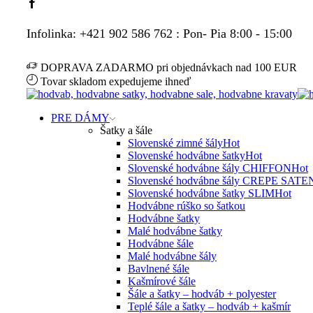
Facebook
Infolinka: +421 902 586 762 : Pon- Pia 8:00 - 15:00
DOPRAVA ZADARMO pri objednávkach nad 100 EUR
Tovar skladom expedujeme ihneď
PRE DÁMY
Šatky a šále
Slovenské zimné šály
Hot
Slovenské hodvábne šatky
Hot
Slovenské hodvábne šály CHIFFON
Hot
Slovenské hodvábne šály CREPE SATE
Slovenské hodvábne šatky SLIM
Hot
Hodvábne rúško so šatkou
Hodvábne šatky
Malé hodvábne šatky
Hodvábne šále
Malé hodvábne šály
Bavlnené šále
Kašmírové šále
Šále a šatky – hodváb + polyester
Teplé šále a šatky – hodváb + kašmír