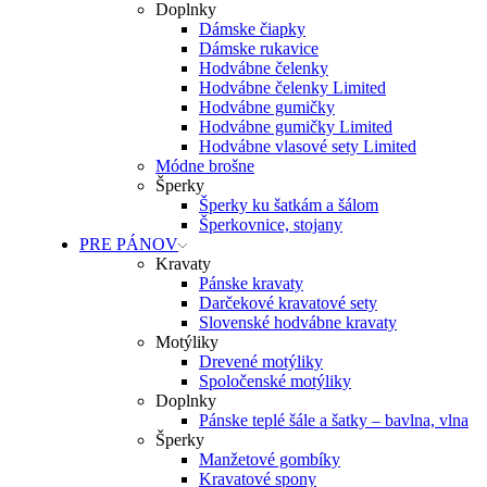
Doplnky
Dámske čiapky
Dámske rukavice
Hodvábne čelenky
Hodvábne čelenky Limited
Hodvábne gumičky
Hodvábne gumičky Limited
Hodvábne vlasové sety Limited
Módne brošne
Šperky
Šperky ku šatkám a šálom
Šperkovnice, stojany
PRE PÁNOV
Kravaty
Pánske kravaty
Darčekové kravatové sety
Slovenské hodvábne kravaty
Motýliky
Drevené motýliky
Spoločenské motýliky
Doplnky
Pánske teplé šále a šatky – bavlna, vlna
Šperky
Manžetové gombíky
Kravatové spony