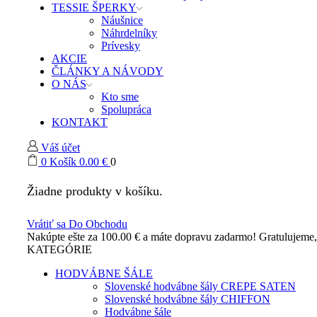
TESSIE ŠPERKY
na
Náušnice
Náhrdelníky
Prívesky
AKCIE
ČLÁNKY A NÁVODY
€.
O NÁS
Kto sme
Spolupráca
KONTAKT
Váš účet
0
Košík
0.00
€
0
Žiadne produkty v košíku.
Vrátiť sa Do Obchodu
Nakúpte ešte za
100.00
€
a máte dopravu zadarmo!
Gratulujeme
KATEGÓRIE
HODVÁBNE ŠÁLE
Slovenské hodvábne šály CREPE SATEN
Slovenské hodvábne šály CHIFFON
Hodvábne šále