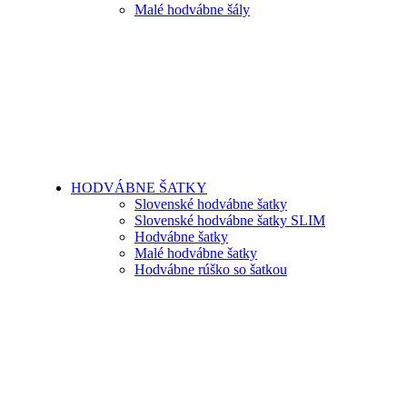
Malé hodvábne šály
HODVÁBNE ŠATKY
Slovenské hodvábne šatky
Slovenské hodvábne šatky SLIM
Hodvábne šatky
Malé hodvábne šatky
Hodvábne rúško so šatkou