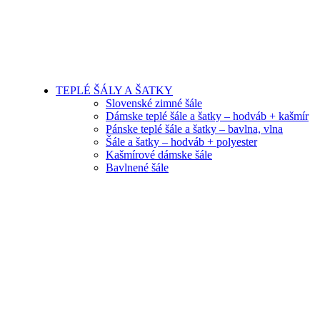
TEPLÉ ŠÁLY A ŠATKY
Slovenské zimné šále
Dámske teplé šále a šatky – hodváb + kašmír
Pánske teplé šále a šatky – bavlna, vlna
Šále a šatky – hodváb + polyester
Kašmírové dámske šále
Bavlnené šále