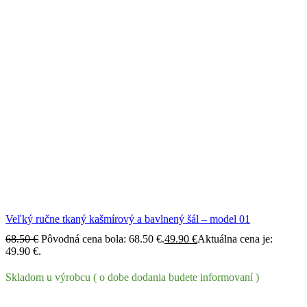
Veľký ručne tkaný kašmírový a bavlnený šál – model 01
68.50
€
Pôvodná cena bola: 68.50 €.
49.90
€
Aktuálna cena je:
49.90 €.
Skladom u výrobcu ( o dobe dodania budete informovaní )