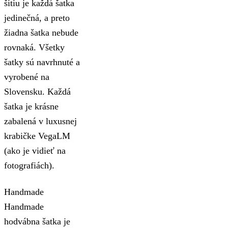
šitiu je každá šatka
jedinečná, a preto
žiadna šatka nebude
rovnaká. Všetky
šatky sú navrhnuté a
vyrobené na
Slovensku. Každá
šatka je krásne
zabalená v luxusnej
krabičke VegaLM
(ako je vidieť na
fotografiách).
Handmade
Handmade
hodvábna šatka je