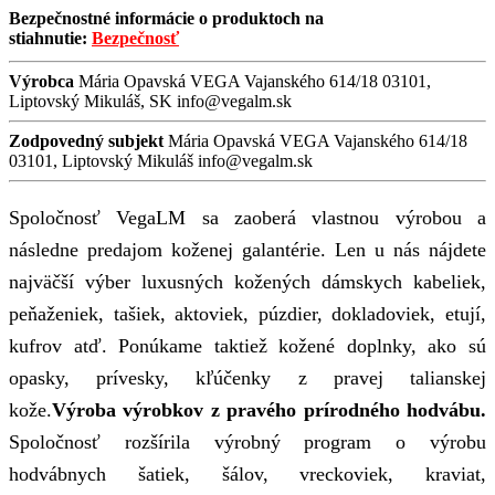
Bezpečnostné informácie o produktoch na
stiahnutie:
Bezpečnosť
Výrobca
Mária Opavská VEGA Vajanského 614/18 03101,
Liptovský Mikuláš, SK info@vegalm.sk
Zodpovedný subjekt
Mária Opavská VEGA Vajanského 614/18
03101, Liptovský Mikuláš info@vegalm.sk
Spoločnosť VegaLM sa zaoberá vlastnou výrobou a
následne predajom koženej galantérie. Len u nás nájdete
najväčší výber luxusných kožených dámskych kabeliek,
peňaženiek, tašiek, aktoviek, púzdier, dokladoviek, etují,
kufrov atď. Ponúkame taktiež kožené doplnky, ako sú
opasky, prívesky, kľúčenky z pravej talianskej
kože.
Výroba výrobkov z pravého prírodného hodvábu.
Spoločnosť rozšírila výrobný program o výrobu
hodvábnych šatiek, šálov, vreckoviek, kraviat,