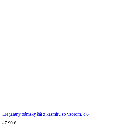
Elegantný dámsky šál z kašmíru so vzorom, č.6
47.90
€