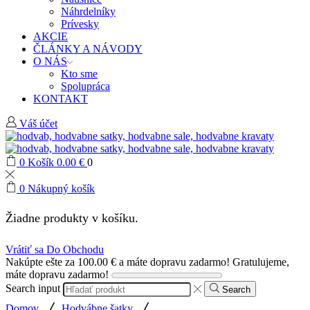
Náhrdelníky
Prívesky
AKCIE
ČLÁNKY A NÁVODY
O NÁS
Kto sme
Spolupráca
KONTAKT
Váš účet
0
Košík
0.00
€
0
0
Nákupný košík
Žiadne produkty v košíku.
Vrátiť sa Do Obchodu
Nakúpte ešte za
100.00
€
a máte dopravu zadarmo!
Gratulujeme,
máte dopravu zadarmo!
Search input
Search
/
/
Domov
Hodvábne šatky