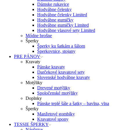
Dámske rukavice
Hodvábne čelenky
Hodvábne čelenky Limited
Hodvábne gumičky
Hodvábne gumičky Limited
Hodvábne vlasové sety Limited
Módne brošne
Šperky
Šperky ku šatkám a šálom
Šperkovnice, stojany
PRE PÁNOV
Kravaty
Pánske kravaty
Darčekové kravatové sety
Slovenské hodvábne kravaty
Motýliky
Drevené motýliky
Spoločenské motýliky
Doplnky
Pánske teplé šále a šatky – bavlna, vlna
Šperky
Manžetové gombíky
Kravatové spony
TESSIE ŠPERKY
Náušnice