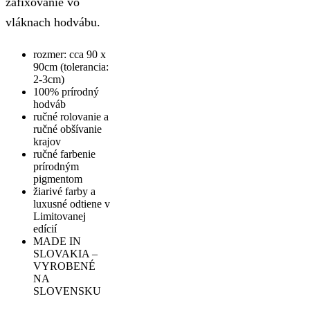
zafixovanie vo
vláknach hodvábu.
rozmer: cca 90 x
90cm (tolerancia:
2-3cm)
100% prírodný
hodváb
ručné rolovanie a
ručné obšívanie
krajov
ručné farbenie
prírodným
pigmentom
žiarivé farby a
luxusné odtiene v
Limitovanej
edícií
MADE IN
SLOVAKIA –
VYROBENÉ
NA
SLOVENSKU