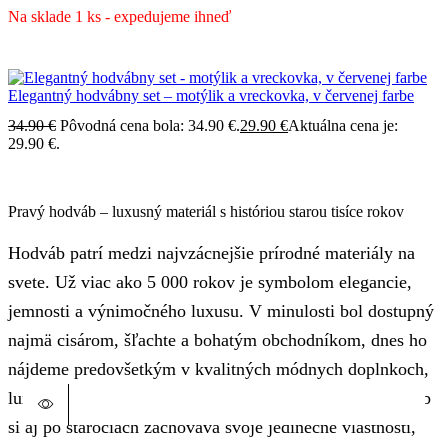
Na sklade 1 ks - expedujeme ihneď
Elegantný hodvábny set – motýlik a vreckovka, v červenej farbe
34.90
€
Pôvodná cena bola: 34.90 €.
29.90
€
Aktuálna cena je:
29.90 €.
Pravý hodváb – luxusný materiál s históriou starou tisíce rokov
Hodváb patrí medzi najvzácnejšie prírodné materiály na
svete. Už viac ako 5 000 rokov je symbolom elegancie,
jemnosti a výnimočného luxusu. V minulosti bol dostupný
najmä cisárom, šľachte a bohatým obchodníkom, dnes ho
nájdeme predovšetkým v kvalitných módnych doplnkoch,
luxusnom oblečení a prémiových textíliách. Pravý hodváb
si aj po stáročiach zachováva svoje jedinečné vlastnosti,