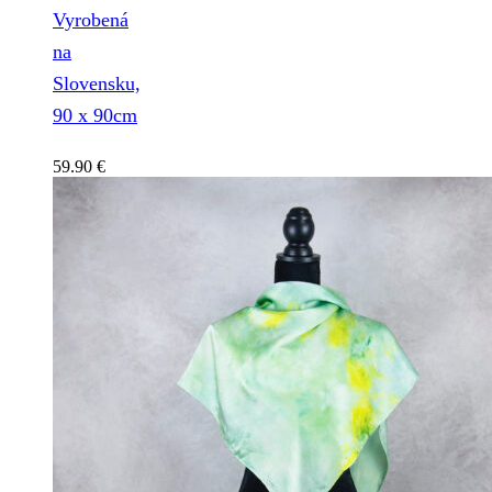
Vyrobená
na
Slovensku,
90 x 90cm
59.90
€