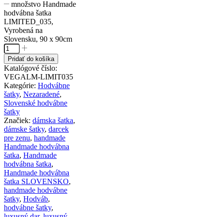
množstvo Handmade
hodvábna šatka
LIMITED_035,
Vyrobená na
Slovensku, 90 x 90cm
Pridať do košíka
Katalógové číslo:
VEGALM-LIMIT035
Kategórie:
Hodvábne
šatky
,
Nezaradené
,
Slovenské hodvábne
šatky
Značiek:
dámska šatka
,
dámske šatky
,
darcek
pre zenu
,
handmade
Handmade hodvábna
šatka
,
Handmade
hodvábna šatka
,
Handmade hodvábna
šatka SLOVENSKO
,
handmade hodvábne
šatky
,
Hodváb
,
hodvábne šatky
,
luxusný dar
,
luxusný