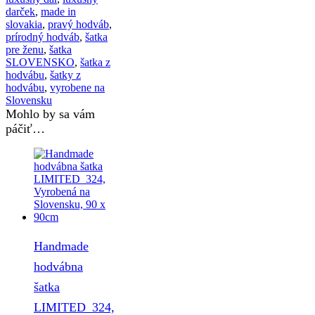
darček
,
made in
slovakia
,
pravý hodváb
,
prírodný hodváb
,
šatka
pre ženu
,
šatka
SLOVENSKO
,
šatka z
hodvábu
,
šatky z
hodvábu
,
vyrobene na
Slovensku
Mohlo by sa vám
páčiť…
Handmade
hodvábna
šatka
LIMITED_324,