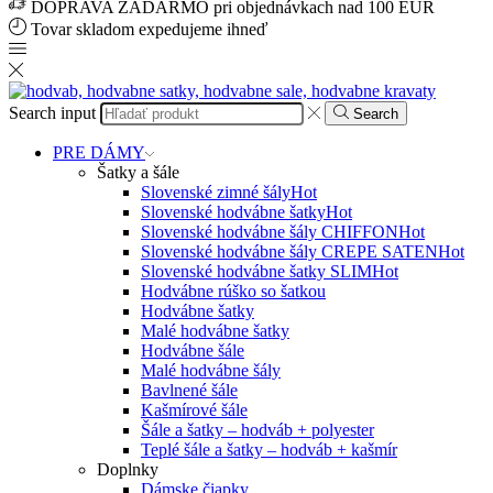
DOPRAVA ZADARMO pri objednávkach nad 100 EUR
Tovar skladom expedujeme ihneď
Search input
Search
PRE DÁMY
Šatky a šále
Slovenské zimné šály
Hot
Slovenské hodvábne šatky
Hot
Slovenské hodvábne šály CHIFFON
Hot
Slovenské hodvábne šály CREPE SATEN
Hot
Slovenské hodvábne šatky SLIM
Hot
Hodvábne rúško so šatkou
Hodvábne šatky
Malé hodvábne šatky
Hodvábne šále
Malé hodvábne šály
Bavlnené šále
Kašmírové šále
Šále a šatky – hodváb + polyester
Teplé šále a šatky – hodváb + kašmír
Doplnky
Dámske čiapky