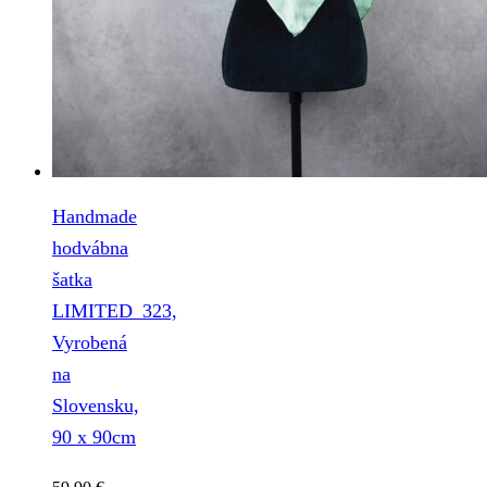
Handmade
hodvábna
šatka
LIMITED_323,
Vyrobená
na
Slovensku,
90 x 90cm