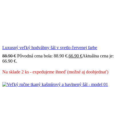
Luxusný veľký hodvábny šál v svetlo červenej farbe
88.90
€
Pôvodná cena bola: 88.90 €.
66.90
€
Aktuálna cena je:
66.90 €.
Na sklade 2 ks - expedujeme ihneď (možné aj doobjednať)