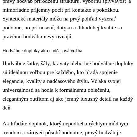
pravý hodváb prirodzenú štruktúru, výbornú splývavosť a
mimoriadne príjemný pocit pri kontakte s pokožkou.
Syntetické materiály môžu na prvý pohľad vyzerať
podobne, no pri nosení, dotyku a dlhodobej kvalite sa
pravému hodvábu nevyrovnajú.
Hodvábne doplnky ako nadčasová voľba
Hodvábne šatky, šály, kravaty alebo iné hodvábne doplnky
sú ideálnou voľbou pre každého, kto hľadá spojenie
elegancie, kvality a nadčasového štýlu. Vďaka svojej
univerzálnosti sa hodia k formálnemu oblečeniu,
elegantným outfitom aj ako jemný luxusný detail na každý
deň.
Ak hľadáte doplnok, ktorý nepodlieha rýchlym módnym
trendom a zároveň pôsobí hodnotne, pravý hodváb je