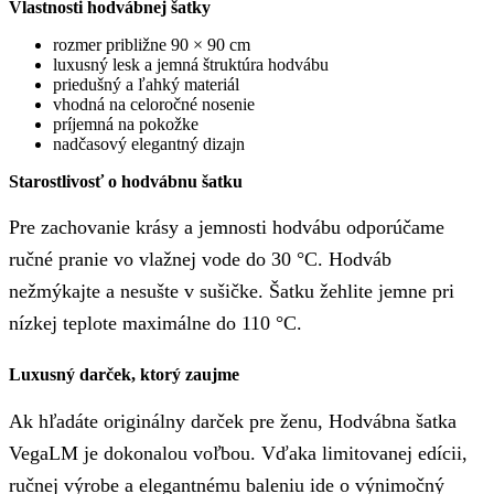
Vlastnosti hodvábnej šatky
rozmer približne 90 × 90 cm
luxusný lesk a jemná štruktúra hodvábu
priedušný a ľahký materiál
vhodná na celoročné nosenie
príjemná na pokožke
nadčasový elegantný dizajn
Starostlivosť o hodvábnu šatku
Pre zachovanie krásy a jemnosti hodvábu odporúčame
ručné pranie vo vlažnej vode do 30 °C. Hodváb
nežmýkajte a nesušte v sušičke. Šatku žehlite jemne pri
nízkej teplote maximálne do 110 °C.
Luxusný darček, ktorý zaujme
Ak hľadáte originálny darček pre ženu, Hodvábna šatka
VegaLM je dokonalou voľbou. Vďaka limitovanej edícii,
ručnej výrobe a elegantnému baleniu ide o výnimočný