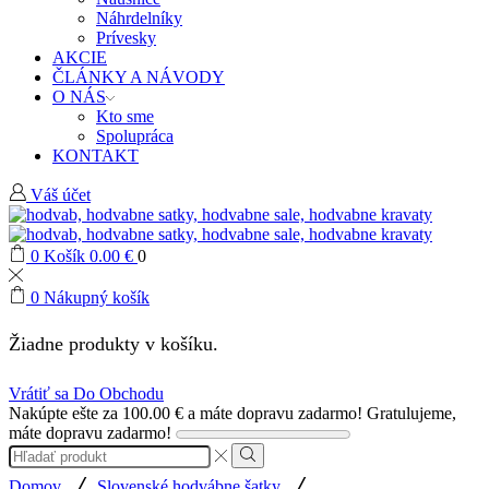
Náhrdelníky
Prívesky
AKCIE
ČLÁNKY A NÁVODY
O NÁS
Kto sme
Spolupráca
KONTAKT
Váš účet
0
Košík
0.00
€
0
0
Nákupný košík
Žiadne produkty v košíku.
Vrátiť sa Do Obchodu
Nakúpte ešte za
100.00
€
a máte dopravu zadarmo!
Gratulujeme,
máte dopravu zadarmo!
Search
input
Search
/
/
Domov
Slovenské hodvábne šatky