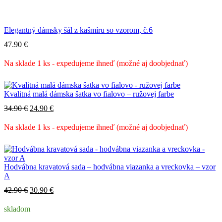
Elegantný dámsky šál z kašmíru so vzorom, č.6
47.90
€
Na sklade 1 ks - expedujeme ihneď (možné aj doobjednať)
Kvalitná malá dámska šatka vo fialovo – ružovej farbe
Pôvodná
Aktuálna
34.90
€
24.90
€
cena
cena
bola:
je:
Na sklade 1 ks - expedujeme ihneď (možné aj doobjednať)
34.90 €.
24.90 €.
Hodvábna kravatová sada – hodvábna viazanka a vreckovka – vzor
A
Pôvodná
Aktuálna
42.90
€
30.90
€
cena
cena
bola:
je:
skladom
42.90 €.
30.90 €.