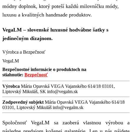
módny doplnok, ktorý poteší každú milovníčku módy,
luxusu a kvalitných handmade produktov.
VegaLM – slovenské luxusné hodvábne šatky s
jedinečným dizajnom.
Výrobca a Bezpečnosť
VegaLM
Bezpečnostné informácie o produktoch na
stiahnutie:
Bezpečnosť
Výrobca
Mária Opavská VEGA Vajanského 614/18 03101,
Liptovský Mikuláš, SK info@vegalm.sk
Zodpovedný subjekt
Mária Opavská VEGA Vajanského 614/18
03101, Liptovský Mikuláš info@vegalm.sk
Spoločnosť VegaLM sa zaoberá vlastnou výrobou a
následne predajom koženej galantérie. Len u nás nájdete