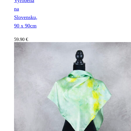
Vyrobená
na
Slovensku,
90 x 90cm
59.90
€