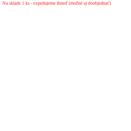
bola:
je:
Na sklade 1 ks - expedujeme ihneď (možné aj doobjednať)
93.90 €.
66.90 €.