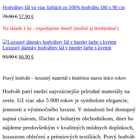
Hodvábny šál vo viac farbách zo 100% hodvábu 180 x 90 cm
Pôvodná
Aktuálna
79.90
€
57.90
€
cena
cena
bola:
je:
Na sklade 1 ks - expedujeme ihneď (možné aj doobjednať)
79.90 €.
57.90 €.
Luxusný dámsky hodvábny šál v hnedej farbe s kvetmi
Pôvodná
Aktuálna
93.90
€
66.90
€
cena
cena
bola:
je:
93.90 €.
66.90 €.
Pravý hodváb – luxusný materiál s históriou starou tisíce rokov
Hodváb patrí medzi najvzácnejšie prírodné materiály na
svete. Už viac ako 5 000 rokov je symbolom elegancie,
jemnosti a výnimočného luxusu. V minulosti bol dostupný
najmä cisárom, šľachte a bohatým obchodníkom, dnes ho
nájdeme predovšetkým v kvalitných módnych doplnkoch,
luxusnom oblečení a prémiových textíliách. Pravý hodváb