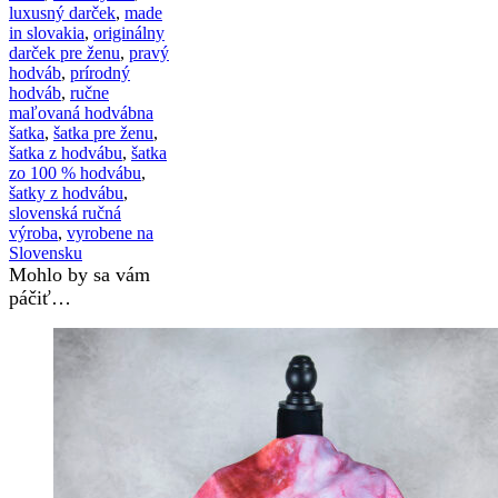
luxusný darček
,
made
in slovakia
,
originálny
darček pre ženu
,
pravý
hodváb
,
prírodný
hodváb
,
ručne
maľovaná hodvábna
šatka
,
šatka pre ženu
,
šatka z hodvábu
,
šatka
zo 100 % hodvábu
,
šatky z hodvábu
,
slovenská ručná
výroba
,
vyrobene na
Slovensku
Mohlo by sa vám
páčiť…