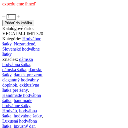
expedujeme ihneď
množstvo
Handmade
Pridať do košíka
hodvábna
Katalógové číslo:
šatka
VEGALM-LIMIT320
LIMITED_320,
Kategórie:
Hodvábne
Vyrobená
šatky
,
Nezaradené
,
na
Slovenské hodvábne
Slovensku,
šatky
90
Značiek:
dámska
x
hodvábna šatka
,
90cm
dámska šatka
,
dámske
šatky
,
darcek pre zenu
,
elegantný hodvábny
doplnok
,
exkluzívna
šatka pre ženy
,
Handmade hodvábna
šatka
,
handmade
hodvábne šatky
,
Hodváb
,
hodvábna
šatka
,
hodvábne šatky
,
Luxusná hodvábna
šatka
,
luxusný dar
,