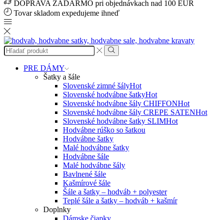
DOPRAVA ZADARMO pri objednávkach nad 100 EUR
Tovar skladom expedujeme ihneď
Search
input
Search
PRE DÁMY
Šatky a šále
Slovenské zimné šály
Hot
Slovenské hodvábne šatky
Hot
Slovenské hodvábne šály CHIFFON
Hot
Slovenské hodvábne šály CREPE SATEN
Hot
Slovenské hodvábne šatky SLIM
Hot
Hodvábne rúško so šatkou
Hodvábne šatky
Malé hodvábne šatky
Hodvábne šále
Malé hodvábne šály
Bavlnené šále
Kašmírové šále
Šále a šatky – hodváb + polyester
Teplé šále a šatky – hodváb + kašmír
Doplnky
Dámske čiapky