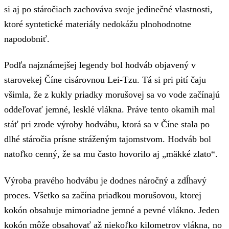
si aj po stáročiach zachováva svoje jedinečné vlastnosti,
ktoré syntetické materiály nedokážu plnohodnotne
napodobniť.
Podľa najznámejšej legendy bol hodváb objavený v
starovekej Číne cisárovnou Lei-Tzu. Tá si pri pití čaju
všimla, že z kukly priadky morušovej sa vo vode začínajú
oddeľovať jemné, lesklé vlákna. Práve tento okamih mal
stáť pri zrode výroby hodvábu, ktorá sa v Číne stala po
dlhé stáročia prísne stráženým tajomstvom. Hodváb bol
natoľko cenný, že sa mu často hovorilo aj „mäkké zlato“.
Výroba pravého hodvábu je dodnes náročný a zdĺhavý
proces. Všetko sa začína priadkou morušovou, ktorej
kokón obsahuje mimoriadne jemné a pevné vlákno. Jeden
kokón môže obsahovať až niekoľko kilometrov vlákna, no