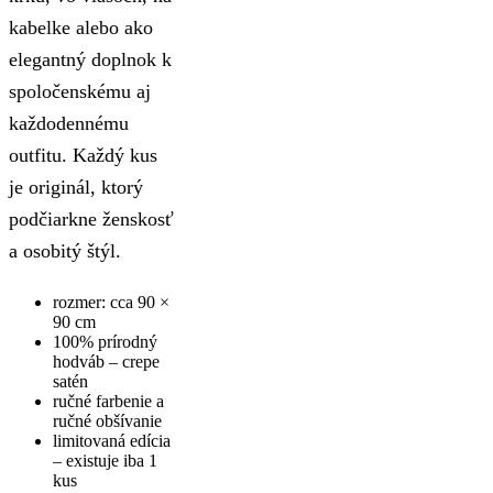
kabelke alebo ako
elegantný doplnok k
spoločenskému aj
každodennému
outfitu. Každý kus
je originál, ktorý
podčiarkne ženskosť
a osobitý štýl.
rozmer: cca 90 ×
90 cm
100% prírodný
hodváb – crepe
satén
ručné farbenie a
ručné obšívanie
limitovaná edícia
– existuje iba 1
kus