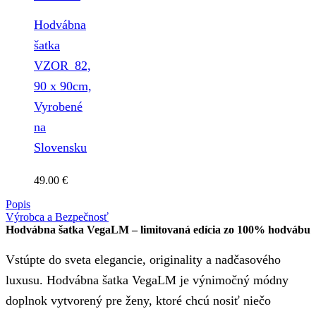
Hodvábna
šatka
VZOR_82,
90 x 90cm,
Vyrobené
na
Slovensku
49.00
€
Popis
Výrobca a Bezpečnosť
Hodvábna šatka VegaLM – limitovaná edícia zo 100% hodvábu
Vstúpte do sveta elegancie, originality a nadčasového
luxusu. Hodvábna šatka VegaLM je výnimočný módny
doplnok vytvorený pre ženy, ktoré chcú nosiť niečo