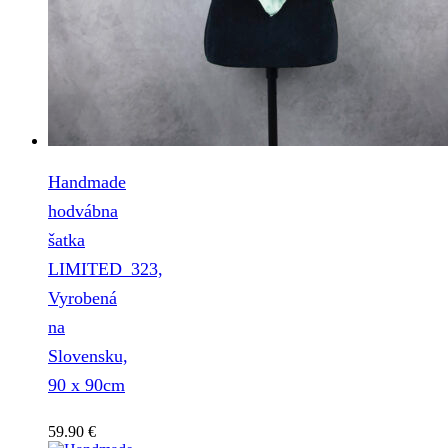
Handmade
hodvábna
šatka
LIMITED_323,
Vyrobená
na
Slovensku,
90 x 90cm
59.90
€