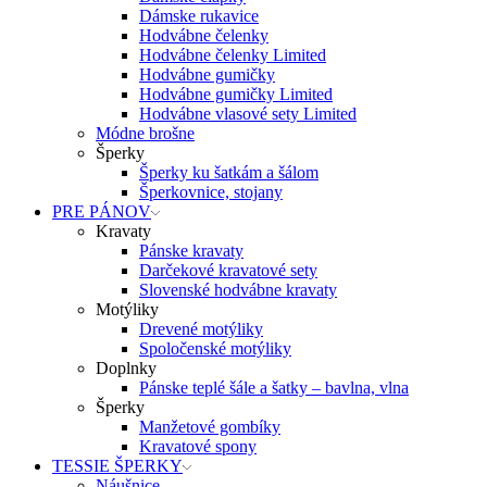
Dámske rukavice
Hodvábne čelenky
Hodvábne čelenky Limited
Hodvábne gumičky
Hodvábne gumičky Limited
Hodvábne vlasové sety Limited
Módne brošne
Šperky
Šperky ku šatkám a šálom
Šperkovnice, stojany
PRE PÁNOV
Kravaty
Pánske kravaty
Darčekové kravatové sety
Slovenské hodvábne kravaty
Motýliky
Drevené motýliky
Spoločenské motýliky
Doplnky
Pánske teplé šále a šatky – bavlna, vlna
Šperky
Manžetové gombíky
Kravatové spony
TESSIE ŠPERKY
Náušnice