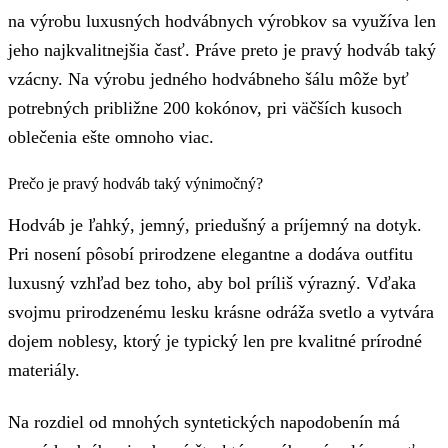
na výrobu luxusných hodvábnych výrobkov sa využíva len
jeho najkvalitnejšia časť. Práve preto je pravý hodváb taký
vzácny. Na výrobu jedného hodvábneho šálu môže byť
potrebných približne 200 kokónov, pri väčších kusoch
oblečenia ešte omnoho viac.
Prečo je pravý hodváb taký výnimočný?
Hodváb je ľahký, jemný, priedušný a príjemný na dotyk.
Pri nosení pôsobí prirodzene elegantne a dodáva outfitu
luxusný vzhľad bez toho, aby bol príliš výrazný. Vďaka
svojmu prirodzenému lesku krásne odráža svetlo a vytvára
dojem noblesy, ktorý je typický len pre kvalitné prírodné
materiály.
Na rozdiel od mnohých syntetických napodobenín má