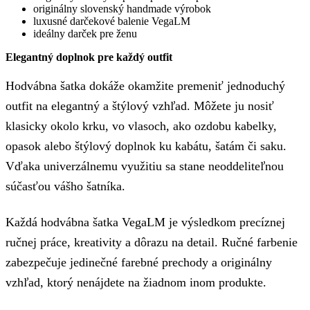
originálny slovenský handmade výrobok
luxusné darčekové balenie VegaLM
ideálny darček pre ženu
Elegantný doplnok pre každý outfit
Hodvábna šatka dokáže okamžite premeniť jednoduchý
outfit na elegantný a štýlový vzhľad. Môžete ju nosiť
klasicky okolo krku, vo vlasoch, ako ozdobu kabelky,
opasok alebo štýlový doplnok ku kabátu, šatám či saku.
Vďaka univerzálnemu využitiu sa stane neoddeliteľnou
súčasťou vášho šatníka.
Každá hodvábna šatka VegaLM je výsledkom precíznej
ručnej práce, kreativity a dôrazu na detail. Ručné farbenie
zabezpečuje jedinečné farebné prechody a originálny
vzhľad, ktorý nenájdete na žiadnom inom produkte.