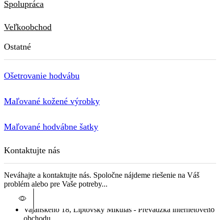
Spolupráca
Veľkoobchod
Ostatné
Ošetrovanie hodvábu
Maľované kožené výrobky
Maľované hodvábne šatky
Kontaktujte nás
Neváhajte a kontaktujte nás. Spoločne nájdeme riešenie na Váš
problém alebo pre Vaše potreby...
hodvab@hodvab.eu
Vajanského 18, Liptovský Mikuláš - Prevádzka internetového
Tento
obchodu