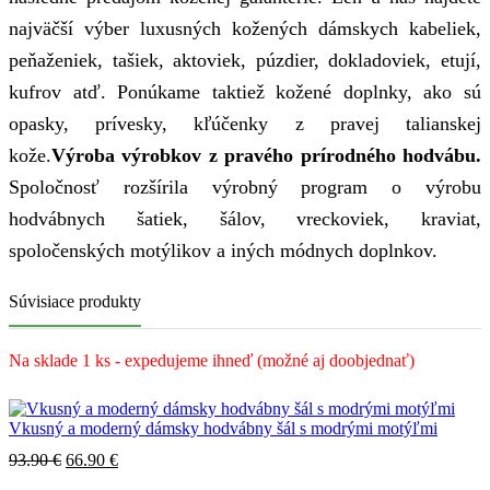
najväčší výber luxusných kožených dámskych kabeliek,
peňaženiek, tašiek, aktoviek, púzdier, dokladoviek, etují,
kufrov atď. Ponúkame taktiež kožené doplnky, ako sú
opasky, prívesky, kľúčenky z pravej talianskej
kože.
Výroba výrobkov z pravého prírodného hodvábu.
Spoločnosť rozšírila výrobný program o výrobu
hodvábnych šatiek, šálov, vreckoviek, kraviat,
spoločenských motýlikov a iných módnych doplnkov.
Súvisiace produkty
Na sklade 1 ks - expedujeme ihneď (možné aj doobjednať)
Vkusný a moderný dámsky hodvábny šál s modrými motýľmi
Pôvodná
Aktuálna
93.90
€
66.90
€
cena
cena