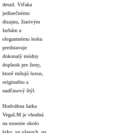
detail. Vďaka
jedinečnému
dizajnu, žiarivým
farbám a
elegantnému lesku
predstavuje
dokonalý módny
doplnok pre ženy,
ktoré milujú luxus,
originalitu a
nadčasový štýl.
Hodvábna šatka
VegaLM je vhodná
na nosenie okolo
krku, vo vlasoch, na