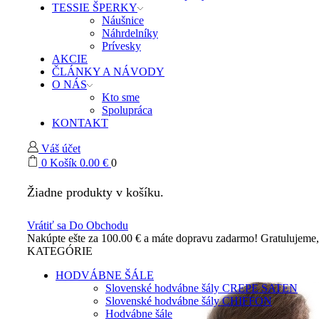
TESSIE ŠPERKY
Náušnice
Náhrdelníky
Prívesky
AKCIE
ČLÁNKY A NÁVODY
O NÁS
Kto sme
Spolupráca
KONTAKT
Váš účet
0
Košík
0.00
€
0
Žiadne produkty v košíku.
Vrátiť sa Do Obchodu
Nakúpte ešte za
100.00
€
a máte dopravu zadarmo!
Gratulujeme
KATEGÓRIE
HODVÁBNE ŠÁLE
Slovenské hodvábne šály CREPE SATEN
Slovenské hodvábne šály CHIFFON
Hodvábne šále