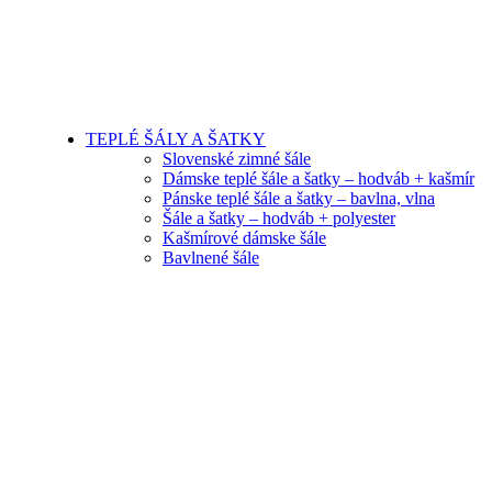
TEPLÉ ŠÁLY A ŠATKY
Slovenské zimné šále
Dámske teplé šále a šatky – hodváb + kašmír
Pánske teplé šále a šatky – bavlna, vlna
Šále a šatky – hodváb + polyester
Kašmírové dámske šále
Bavlnené šále