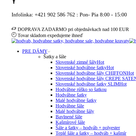
Facebook
Infolinka: +421 902 586 762 : Pon- Pia 8:00 - 15:00
DOPRAVA ZADARMO pri objednávkach nad 100 EUR
Tovar skladom expedujeme ihneď
PRE DÁMY
Šatky a šále
Slovenské zimné šály
Hot
Slovenské hodvábne šatky
Hot
Slovenské hodvábne šály CHIFFON
Hot
Slovenské hodvábne šály CREPE SATE
Slovenské hodvábne šatky SLIM
Hot
Hodvábne rúško so šatkou
Hodvábne šatky
Malé hodvábne šatky
Hodvábne šále
Malé hodvábne šály
Bavlnené šále
Kašmírové šále
Šále a šatky – hodváb + polyester
Teplé šále a šatky – hodváb + kašmír