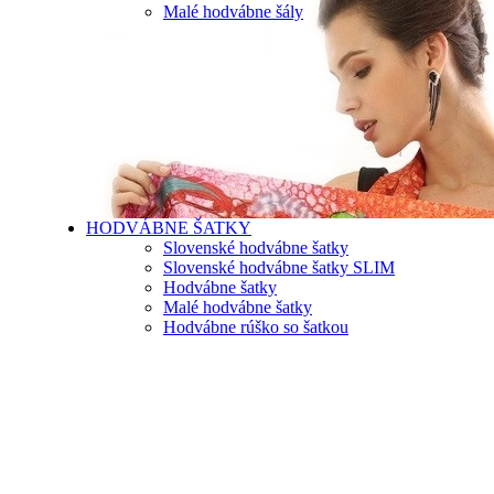
Malé hodvábne šály
HODVÁBNE ŠATKY
Slovenské hodvábne šatky
Slovenské hodvábne šatky SLIM
Hodvábne šatky
Malé hodvábne šatky
Hodvábne rúško so šatkou