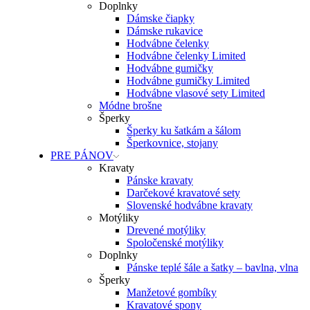
Doplnky
Dámske čiapky
Dámske rukavice
Hodvábne čelenky
Hodvábne čelenky Limited
Hodvábne gumičky
Hodvábne gumičky Limited
Hodvábne vlasové sety Limited
Módne brošne
Šperky
Šperky ku šatkám a šálom
Šperkovnice, stojany
PRE PÁNOV
Kravaty
Pánske kravaty
Darčekové kravatové sety
Slovenské hodvábne kravaty
Motýliky
Drevené motýliky
Spoločenské motýliky
Doplnky
Pánske teplé šále a šatky – bavlna, vlna
Šperky
Manžetové gombíky
Kravatové spony