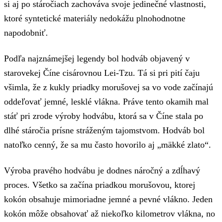
si aj po stáročiach zachováva svoje jedinečné vlastnosti,
ktoré syntetické materiály nedokážu plnohodnotne
napodobniť.
Podľa najznámejšej legendy bol hodváb objavený v
starovekej Číne cisárovnou Lei-Tzu. Tá si pri pití čaju
všimla, že z kukly priadky morušovej sa vo vode začínajú
oddeľovať jemné, lesklé vlákna. Práve tento okamih mal
stáť pri zrode výroby hodvábu, ktorá sa v Číne stala po
dlhé stáročia prísne stráženým tajomstvom. Hodváb bol
natoľko cenný, že sa mu často hovorilo aj „mäkké zlato“.
Výroba pravého hodvábu je dodnes náročný a zdĺhavý
proces. Všetko sa začína priadkou morušovou, ktorej
kokón obsahuje mimoriadne jemné a pevné vlákno. Jeden
kokón môže obsahovať až niekoľko kilometrov vlákna, no