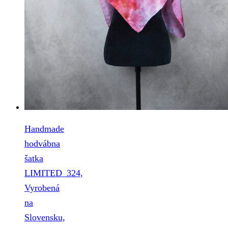
Handmade
hodvábna
šatka
LIMITED_324,
Vyrobená
na
Slovensku,