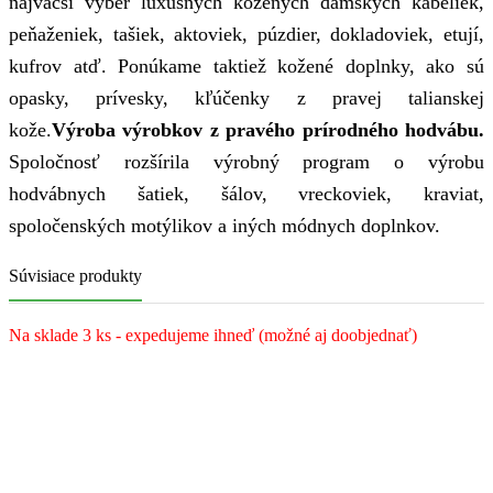
najväčší výber luxusných kožených dámskych kabeliek,
peňaženiek, tašiek, aktoviek, púzdier, dokladoviek, etují,
kufrov atď. Ponúkame taktiež kožené doplnky, ako sú
opasky, prívesky, kľúčenky z pravej talianskej
kože.
Výroba výrobkov z pravého prírodného hodvábu.
Spoločnosť rozšírila výrobný program o výrobu
hodvábnych šatiek, šálov, vreckoviek, kraviat,
spoločenských motýlikov a iných módnych doplnkov.
Súvisiace produkty
Na sklade 3 ks - expedujeme ihneď (možné aj doobjednať)