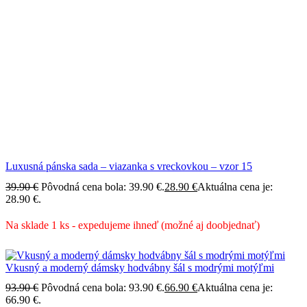
Luxusná pánska sada – viazanka s vreckovkou – vzor 15
39.90
€
Pôvodná cena bola: 39.90 €.
28.90
€
Aktuálna cena je:
28.90 €.
Na sklade 1 ks - expedujeme ihneď (možné aj doobjednať)
Vkusný a moderný dámsky hodvábny šál s modrými motýľmi
93.90
€
Pôvodná cena bola: 93.90 €.
66.90
€
Aktuálna cena je:
66.90 €.