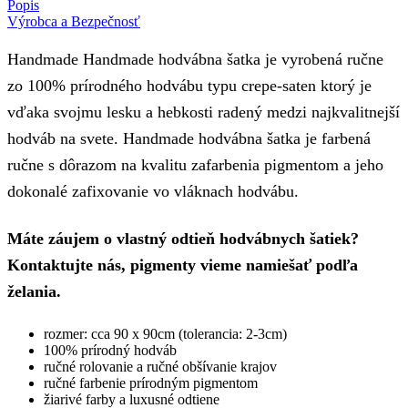
Popis
Výrobca a Bezpečnosť
Handmade Handmade hodvábna šatka je vyrobená ručne
zo 100% prírodného hodvábu typu crepe-saten ktorý je
vďaka svojmu lesku a hebkosti radený medzi najkvalitnejší
hodváb na svete. Handmade hodvábna šatka je farbená
ručne s dôrazom na kvalitu zafarbenia pigmentom a jeho
dokonalé zafixovanie vo vláknach hodvábu.
Máte záujem o vlastný odtieň hodvábnych šatiek?
Kontaktujte nás, pigmenty vieme namiešať podľa
želania.
rozmer: cca 90 x 90cm (tolerancia: 2-3cm)
100% prírodný hodváb
ručné rolovanie a ručné obšívanie krajov
ručné farbenie prírodným pigmentom
žiarivé farby a luxusné odtiene