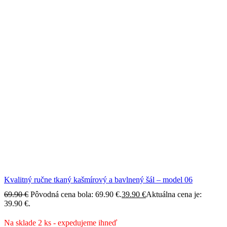
Kvalitný ručne tkaný kašmírový a bavlnený šál – model 06
69.90
€
Pôvodná cena bola: 69.90 €.
39.90
€
Aktuálna cena je:
39.90 €.
Na sklade 2 ks - expedujeme ihneď