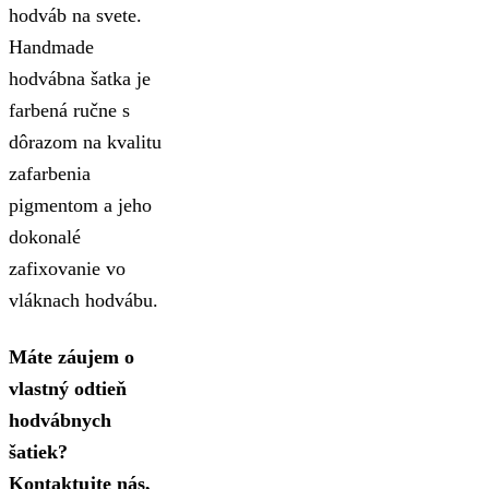
hodváb na svete.
Handmade
hodvábna šatka je
farbená ručne s
dôrazom na kvalitu
zafarbenia
pigmentom a jeho
dokonalé
zafixovanie vo
vláknach hodvábu.
Máte záujem o
vlastný odtieň
hodvábnych
šatiek?
Kontaktujte nás,