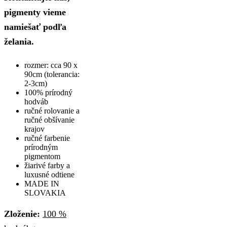
pigmenty vieme
namiešať podľa
želania.
rozmer: cca 90 x
90cm (tolerancia:
2-3cm)
100% prírodný
hodváb
ručné rolovanie a
ručné obšívanie
krajov
ručné farbenie
prírodným
pigmentom
žiarivé farby a
luxusné odtiene
MADE IN
SLOVAKIA
Zloženie:
100 %