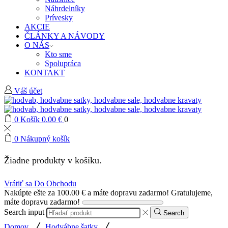
Náhrdelníky
Prívesky
AKCIE
ČLÁNKY A NÁVODY
O NÁS
Kto sme
Spolupráca
KONTAKT
Váš účet
0
Košík
0.00
€
0
0
Nákupný košík
Žiadne produkty v košíku.
Vrátiť sa Do Obchodu
Nakúpte ešte za
100.00
€
a máte dopravu zadarmo!
Gratulujeme,
máte dopravu zadarmo!
Search input
Search
/
/
Domov
Hodvábne šatky