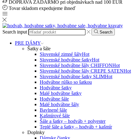
DOPRAVA ZADARMO pri objednávkach nad 100 EUR
Tovar skladom expedujeme ihneď
Search input
Search
PRE DÁMY
Šatky a šále
Slovenské zimné šály
Hot
Slovenské hodvábne šatky
Hot
Slovenské hodvábne šály CHIFFON
Hot
Slovenské hodvábne šály CREPE SATEN
Hot
Slovenské hodvábne šatky SLIM
Hot
Hodvábne rúško so šatkou
Hodvábne šatky
Malé hodvábne šatky
Hodvábne šále
Malé hodvábne šály
Bavlnené šále
Kašmírové šále
Šále a šatky – hodváb + polyester
Teplé šále a šatky – hodváb + kašmír
Doplnky
Dámske čiapky