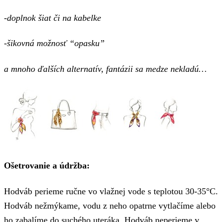
-doplnok šiat či na kabelke
-šikovná možnosť “opasku”
a mnoho ďalších alternatív, fantázii sa medze nekladú…
Ošetrovanie a údržba:
Hodváb perieme ručne vo vlažnej vode s teplotou 30-35°C.
Hodváb nežmýkame, vodu z neho opatrne vytlačíme alebo
ho zabalíme do suchého uteráka. Hodváb neperieme v