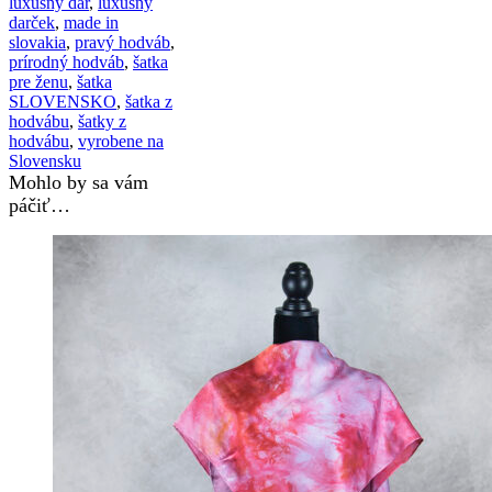
luxusný dar
,
luxusný
darček
,
made in
slovakia
,
pravý hodváb
,
prírodný hodváb
,
šatka
pre ženu
,
šatka
SLOVENSKO
,
šatka z
hodvábu
,
šatky z
hodvábu
,
vyrobene na
Slovensku
Mohlo by sa vám
páčiť…