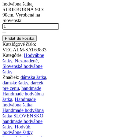
hodvábna šatka
STRIEBORNÁ 90 x
90cm, Vyrobená na
Slovensku
Pridať do košíka
Katalógové číslo:
VEGALM-SAT63833
Kategórie:
Hodvábne
šatky
,
Nezaradené
,
Slovenské hodvábne
šatky
Značiek:
dámska šatka
,
dámske šatky
,
darcek
pre zenu
,
handmade
Handmade hodvábna
šatka
,
Handmade
hodvábna šatka
,
Handmade hodvábna
šatka SLOVENSKO
,
handmade hodvábne
šatky
,
Hodváb
,
hodvábne šatky
,