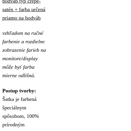
hodváb typ crepe-
satén + farba určená
priamo na hodváb
vzhľadom na ručné
farbenie a rozdielne
zobrazenie farieb na
monitore/display
môže byť farba
mierne odlišná.
Postup tvorby:
Šatka je farbená
špeciálnym
spôsobom, 100%
prírodným