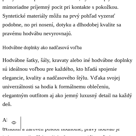
mimoriadne príjemný pocit pri kontakte s pokožkou.
Syntetické materiály môžu na prvý pohľad vyzerať
podobne, no pri nosení, dotyku a dlhodobej kvalite sa
pravému hodvábu nevyrovnajú.
Hodvábne doplnky ako nadčasová voľba
Hodvábne šatky, šály, kravaty alebo iné hodvábne doplnky
sú ideálnou voľbou pre každého, kto hľadá spojenie
elegancie, kvality a nadčasového štýlu. Vďaka svojej
univerzálnosti sa hodia k formálnemu oblečeniu,
elegantným outfitom aj ako jemný luxusný detail na každý
deň.
Ak hľadáte doplnok, ktorý nepodlieha rýchlym módnym
trendom a zároveň pôsobí hodnotne, pravý hodváb je
Tento produkt má viacero variantov. Možnosti si môžete vybrať