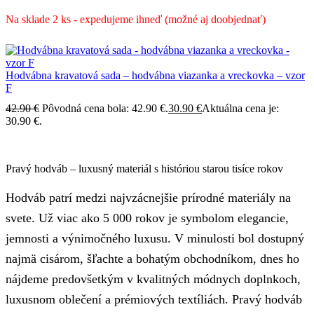
Na sklade 2 ks - expedujeme ihneď (možné aj doobjednať)
Hodvábna kravatová sada – hodvábna viazanka a vreckovka – vzor
F
42.90
€
Pôvodná cena bola: 42.90 €.
30.90
€
Aktuálna cena je:
30.90 €.
Pravý hodváb – luxusný materiál s históriou starou tisíce rokov
Hodváb patrí medzi najvzácnejšie prírodné materiály na
svete. Už viac ako 5 000 rokov je symbolom elegancie,
jemnosti a výnimočného luxusu. V minulosti bol dostupný
najmä cisárom, šľachte a bohatým obchodníkom, dnes ho
nájdeme predovšetkým v kvalitných módnych doplnkoch,
luxusnom oblečení a prémiových textíliách. Pravý hodváb