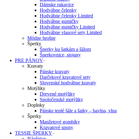
Dámske rukavice
Hodvábne čelenky
Hodvábne čelenky Limited
Hodvábne gumičky
Hodvábne gumičky Limited
Hodvábne vlasové sety Limited
Módne brošne
Šperky
Šperky ku šatkám a šálom
Šperkovnice, stojany
PRE PÁNOV
Kravaty
Pánske kravaty
Darčekové kravatové sety
Slovenské hodvábne kravaty
Motýliky
Drevené motýliky
Spoločenské motýliky
Doplnky
Pánske teplé šále a šatky – bavlna, vlna
Šperky
Manžetové gombíky
Kravatové spony
TESSIE ŠPERKY
Náušnice