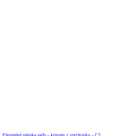
Elegantná pánska sada – kravata + vreckovka – č.5