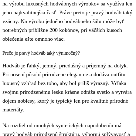
na výrobu luxusných hodvábnych výrobkov sa využíva len
jeho najkvalitnejšia časť. Práve preto je pravý hodváb taký
vzácny. Na výrobu jedného hodvábneho šálu môže byť
potrebných približne 200 kokónov, pri väčších kusoch
oblečenia ešte omnoho viac.
Prečo je pravý hodváb taký výnimočný?
Hodváb je ľahký, jemný, priedušný a príjemný na dotyk.
Pri nosení pôsobí prirodzene elegantne a dodáva outfitu
luxusný vzhľad bez toho, aby bol príliš výrazný. Vďaka
svojmu prirodzenému lesku krásne odráža svetlo a vytvára
dojem noblesy, ktorý je typický len pre kvalitné prírodné
materiály.
Na rozdiel od mnohých syntetických napodobenín má
pravý hodváb prirodzenú štruktúru, výbornú splývavosť a