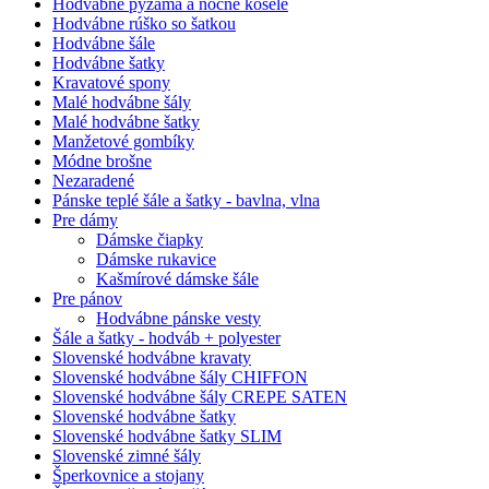
Hodvábne pyžamá a nočné košele
Hodvábne rúško so šatkou
Hodvábne šále
Hodvábne šatky
Kravatové spony
Malé hodvábne šály
Malé hodvábne šatky
Manžetové gombíky
Módne brošne
Nezaradené
Pánske teplé šále a šatky - bavlna, vlna
Pre dámy
Dámske čiapky
Dámske rukavice
Kašmírové dámske šále
Pre pánov
Hodvábne pánske vesty
Šále a šatky - hodváb + polyester
Slovenské hodvábne kravaty
Slovenské hodvábne šály CHIFFON
Slovenské hodvábne šály CREPE SATEN
Slovenské hodvábne šatky
Slovenské hodvábne šatky SLIM
Slovenské zimné šály
Šperkovnice a stojany