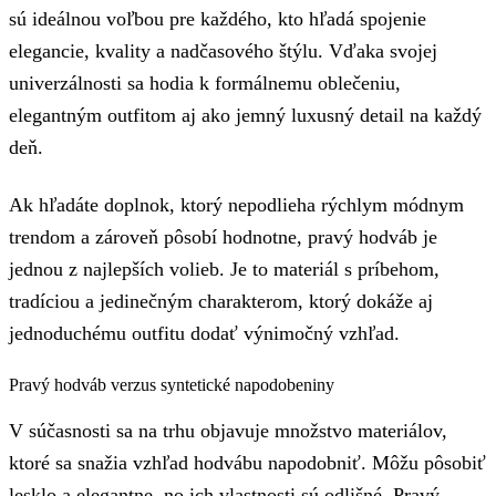
sú ideálnou voľbou pre každého, kto hľadá spojenie
elegancie, kvality a nadčasového štýlu. Vďaka svojej
univerzálnosti sa hodia k formálnemu oblečeniu,
elegantným outfitom aj ako jemný luxusný detail na každý
deň.
Ak hľadáte doplnok, ktorý nepodlieha rýchlym módnym
trendom a zároveň pôsobí hodnotne, pravý hodváb je
jednou z najlepších volieb. Je to materiál s príbehom,
tradíciou a jedinečným charakterom, ktorý dokáže aj
jednoduchému outfitu dodať výnimočný vzhľad.
Pravý hodváb verzus syntetické napodobeniny
V súčasnosti sa na trhu objavuje množstvo materiálov,
ktoré sa snažia vzhľad hodvábu napodobniť. Môžu pôsobiť
lesklo a elegantne, no ich vlastnosti sú odlišné. Pravý