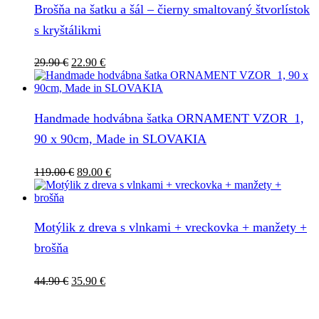
Brošňa na šatku a šál – čierny smaltovaný štvorlístok
s kryštálikmi
Pôvodná
Aktuálna
29.90
€
22.90
€
cena
cena
bola:
je:
29.90 €.
22.90 €.
Handmade hodvábna šatka ORNAMENT VZOR_1,
90 x 90cm, Made in SLOVAKIA
Pôvodná
Aktuálna
119.00
€
89.00
€
cena
cena
bola:
je:
119.00 €.
89.00 €.
Motýlik z dreva s vlnkami + vreckovka + manžety +
brošňa
Pôvodná
Aktuálna
44.90
€
35.90
€
cena
cena
bola:
je:
44.90 €.
35.90 €.