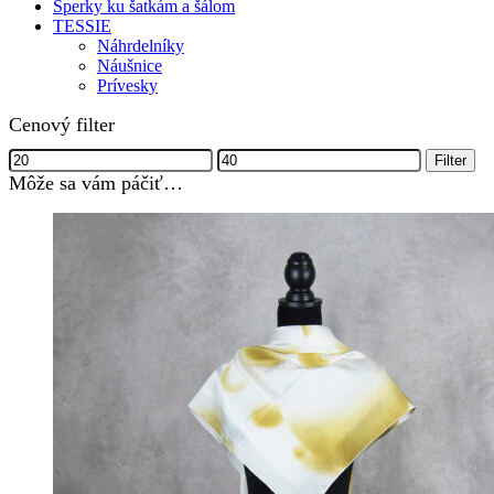
Šperky ku šatkám a šálom
TESSIE
Náhrdelníky
Náušnice
Prívesky
Cenový filter
Minimálna
Maximálna
Filter
cena
cena
Môže sa vám páčiť…