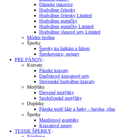
Dámske rukavice
Hodvábne čelenky
Hodvábne čelenky Limited
Hodvábne gumičky
Hodvábne gumičky Limited
Hodvábne vlasové sety Limited
Módne brošne
Šperky
Šperky ku šatkám a šálom
Šperkovnice, stojany
PRE PÁNOV
Kravaty
Pánske kravaty
Darčekové kravatové sety
Slovenské hodvábne kravaty
Motýliky
Drevené motýliky
Spoločenské motýliky
Doplnky
Pánske teplé šále a šatky – bavlna, vlna
Šperky
Manžetové gombíky
Kravatové spony
TESSIE ŠPERKY
Náušnice