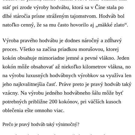
stáť pri zrode výroby hodvábu, ktorá sa v Číne stala po
dlhé stáročia prísne stráženým tajomstvom. Hodváb bol
natoľko cenný, že sa mu často hovorilo aj „mäkké zlato“.
Výroba pravého hodvábu je dodnes náročný a zdĺhavý
proces. Všetko sa začína priadkou morušovou, ktorej
kokón obsahuje mimoriadne jemné a pevné vlákno. Jeden
kokón môže obsahovať až niekoľko kilometrov vlákna, no
na výrobu luxusných hodvábnych výrobkov sa využíva len
jeho najkvalitnejšia časť. Práve preto je pravý hodváb taký
vzácny. Na výrobu jedného hodvábneho šálu môže byť
potrebných približne 200 kokónov, pri väčších kusoch
oblečenia ešte omnoho viac.
Prečo je pravý hodváb taký výnimočný?