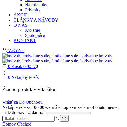
Náhrdelníky
Prívesky
AKCIE
ČLÁNKY A NÁVODY
O NÁS
Kto sme
Spolupráca
KONTAKT
Váš účet
0
Košík
0.00
€
0
0
Nákupný košík
Žiadne produkty v košíku.
Vrátiť sa Do Obchodu
Nakúpte ešte za
100.00
€
a máte dopravu zadarmo!
Gratulujeme,
máte dopravu zadarmo!
Search
input
Search
Domov
Obchod