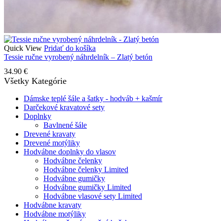
Quick View
Pridať do košíka
Tessie ručne vyrobený náhrdelník – Zlatý betón
34.90
€
Všetky Kategórie
Dámske teplé šále a šatky - hodváb + kašmír
Darčekové kravatové sety
Doplnky
Bavlnené šále
Drevené kravaty
Drevené motýliky
Hodvábne doplnky do vlasov
Hodvábne čelenky
Hodvábne čelenky Limited
Hodvábne gumičky
Hodvábne gumičky Limited
Hodvábne vlasové sety Limited
Hodvábne kravaty
Hodvábne motýliky