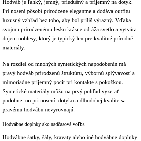
Hodváb je ľahký, jemný, priedušný a príjemný na dotyk.
Pri nosení pôsobí prirodzene elegantne a dodáva outfitu
luxusný vzhľad bez toho, aby bol príliš výrazný. Vďaka
svojmu prirodzenému lesku krásne odráža svetlo a vytvára
dojem noblesy, ktorý je typický len pre kvalitné prírodné
materiály.
Na rozdiel od mnohých syntetických napodobenín má
pravý hodváb prirodzenú štruktúru, výbornú splývavosť a
mimoriadne príjemný pocit pri kontakte s pokožkou.
Syntetické materiály môžu na prvý pohľad vyzerať
podobne, no pri nosení, dotyku a dlhodobej kvalite sa
pravému hodvábu nevyrovnajú.
Hodvábne doplnky ako nadčasová voľba
Hodvábne šatky, šály, kravaty alebo iné hodvábne doplnky