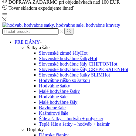
DOPRAVA ZADARMO pri objednávkach nad 100 EUR
Tovar skladom expedujeme ihneď
Search
input
Search
PRE DÁMY
Šatky a šále
Slovenské zimné šály
Hot
Slovenské hodvábne šatky
Hot
Slovenské hodvábne šály CHIFFON
Hot
Slovenské hodvábne šály CREPE SATEN
Hot
Slovenské hodvábne šatky SLIM
Hot
Hodvábne rúško so šatkou
Hodvábne šatky
Malé hodvábne šatky
Hodvábne šále
Malé hodvábne šály
Bavlnené šále
Kašmírové šále
Šále a šatky – hodváb + polyester
Teplé šále a šatky – hodváb + kašmír
Doplnky
Dámske čiapky