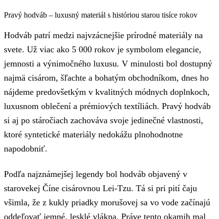
Pravý hodváb – luxusný materiál s históriou starou tisíce rokov
Hodváb patrí medzi najvzácnejšie prírodné materiály na
svete. Už viac ako 5 000 rokov je symbolom elegancie,
jemnosti a výnimočného luxusu. V minulosti bol dostupný
najmä cisárom, šľachte a bohatým obchodníkom, dnes ho
nájdeme predovšetkým v kvalitných módnych doplnkoch,
luxusnom oblečení a prémiových textíliách. Pravý hodváb
si aj po stáročiach zachováva svoje jedinečné vlastnosti,
ktoré syntetické materiály nedokážu plnohodnotne
napodobniť.
Podľa najznámejšej legendy bol hodváb objavený v
starovekej Číne cisárovnou Lei-Tzu. Tá si pri pití čaju
všimla, že z kukly priadky morušovej sa vo vode začínajú
oddeľovať jemné, lesklé vlákna. Práve tento okamih mal