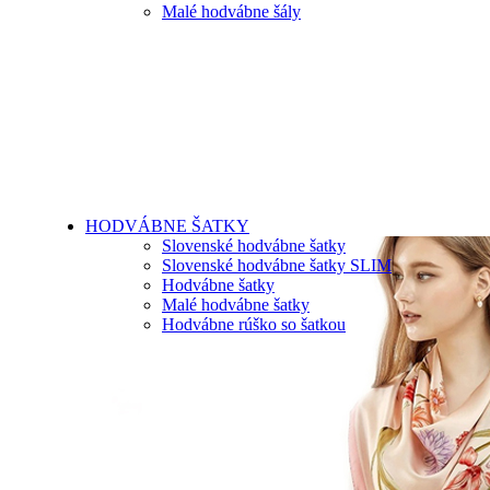
Malé hodvábne šály
HODVÁBNE ŠATKY
Slovenské hodvábne šatky
Slovenské hodvábne šatky SLIM
Hodvábne šatky
Malé hodvábne šatky
Hodvábne rúško so šatkou