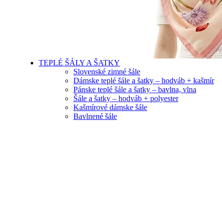
TEPLÉ ŠÁLY A ŠATKY
Slovenské zimné šále
Dámske teplé šále a šatky – hodváb + kašmír
Pánske teplé šále a šatky – bavlna, vlna
Šále a šatky – hodváb + polyester
Kašmírové dámske šále
Bavlnené šále