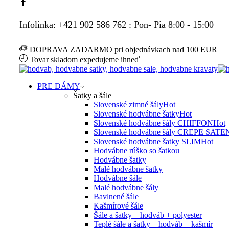
Facebook
Infolinka: +421 902 586 762 : Pon- Pia 8:00 - 15:00
DOPRAVA ZADARMO pri objednávkach nad 100 EUR
Tovar skladom expedujeme ihneď
PRE DÁMY
Šatky a šále
Slovenské zimné šály
Hot
Slovenské hodvábne šatky
Hot
Slovenské hodvábne šály CHIFFON
Hot
Slovenské hodvábne šály CREPE SATE
Slovenské hodvábne šatky SLIM
Hot
Hodvábne rúško so šatkou
Hodvábne šatky
Malé hodvábne šatky
Hodvábne šále
Malé hodvábne šály
Bavlnené šále
Kašmírové šále
Šále a šatky – hodváb + polyester
Teplé šále a šatky – hodváb + kašmír