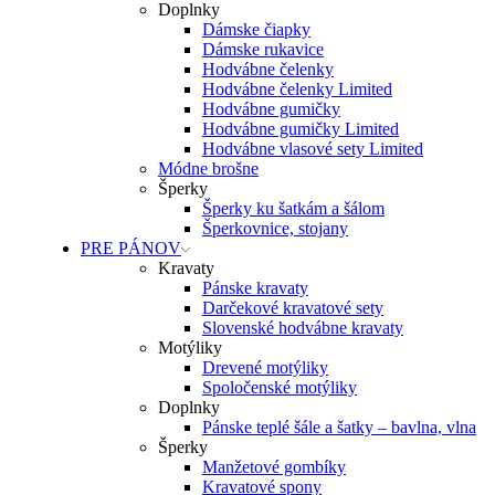
Doplnky
Dámske čiapky
Dámske rukavice
Hodvábne čelenky
Hodvábne čelenky Limited
Hodvábne gumičky
Hodvábne gumičky Limited
Hodvábne vlasové sety Limited
Módne brošne
Šperky
Šperky ku šatkám a šálom
Šperkovnice, stojany
PRE PÁNOV
Kravaty
Pánske kravaty
Darčekové kravatové sety
Slovenské hodvábne kravaty
Motýliky
Drevené motýliky
Spoločenské motýliky
Doplnky
Pánske teplé šále a šatky – bavlna, vlna
Šperky
Manžetové gombíky
Kravatové spony