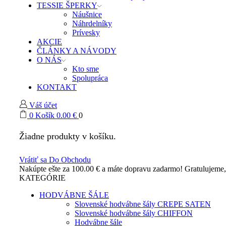
TESSIE ŠPERKY
Náušnice
Náhrdelníky
Prívesky
AKCIE
ČLÁNKY A NÁVODY
O NÁS
Kto sme
Spolupráca
KONTAKT
Váš účet
0
Košík
0.00
€
0
Žiadne produkty v košíku.
Vrátiť sa Do Obchodu
Nakúpte ešte za
100.00
€
a máte dopravu zadarmo!
Gratulujeme
KATEGÓRIE
HODVÁBNE ŠÁLE
Slovenské hodvábne šály CREPE SATEN
Slovenské hodvábne šály CHIFFON
Hodvábne šále