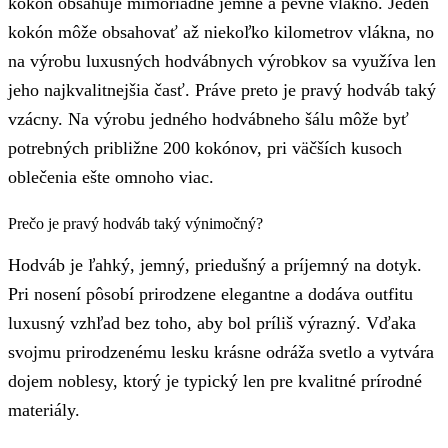
kokón obsahuje mimoriadne jemné a pevné vlákno. Jeden
kokón môže obsahovať až niekoľko kilometrov vlákna, no
na výrobu luxusných hodvábnych výrobkov sa využíva len
jeho najkvalitnejšia časť. Práve preto je pravý hodváb taký
vzácny. Na výrobu jedného hodvábneho šálu môže byť
potrebných približne 200 kokónov, pri väčších kusoch
oblečenia ešte omnoho viac.
Prečo je pravý hodváb taký výnimočný?
Hodváb je ľahký, jemný, priedušný a príjemný na dotyk.
Pri nosení pôsobí prirodzene elegantne a dodáva outfitu
luxusný vzhľad bez toho, aby bol príliš výrazný. Vďaka
svojmu prirodzenému lesku krásne odráža svetlo a vytvára
dojem noblesy, ktorý je typický len pre kvalitné prírodné
materiály.