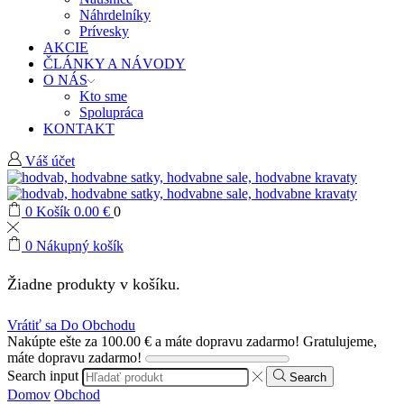
Náhrdelníky
Prívesky
AKCIE
ČLÁNKY A NÁVODY
O NÁS
Kto sme
Spolupráca
KONTAKT
Váš účet
0
Košík
0.00
€
0
0
Nákupný košík
Žiadne produkty v košíku.
Vrátiť sa Do Obchodu
Nakúpte ešte za
100.00
€
a máte dopravu zadarmo!
Gratulujeme,
máte dopravu zadarmo!
Search input
Search
Domov
Obchod