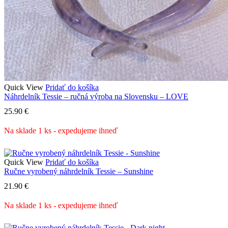
Quick View
Pridať do košíka
Náhrdelník Tessie – ručná výroba na Slovensku – LOVE
25.90
€
Na sklade 1 ks - expedujeme ihneď
Quick View
Pridať do košíka
Ručne vyrobený náhrdelník Tessie – Sunshine
21.90
€
Na sklade 1 ks - expedujeme ihneď