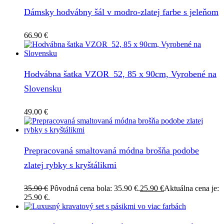
Dámsky hodvábny šál v modro-zlatej farbe s jeleňom
66.90
€
Hodvábna šatka VZOR_52, 85 x 90cm, Vyrobené na
Slovensku
49.00
€
Prepracovaná smaltovaná módna brošňa podobe
zlatej rybky s kryštálikmi
35.90
€
Pôvodná cena bola: 35.90 €.
25.90
€
Aktuálna cena je:
25.90 €.