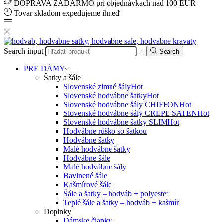
DOPRAVA ZADARMO pri objednávkach nad 100 EUR
Tovar skladom expedujeme ihneď
Search input
Search
PRE DÁMY
Šatky a šále
Slovenské zimné šály
Hot
Slovenské hodvábne šatky
Hot
Slovenské hodvábne šály CHIFFON
Hot
Slovenské hodvábne šály CREPE SATEN
Hot
Slovenské hodvábne šatky SLIM
Hot
Hodvábne rúško so šatkou
Hodvábne šatky
Malé hodvábne šatky
Hodvábne šále
Malé hodvábne šály
Bavlnené šále
Kašmírové šále
Šále a šatky – hodváb + polyester
Teplé šále a šatky – hodváb + kašmír
Doplnky
Dámske čiapky