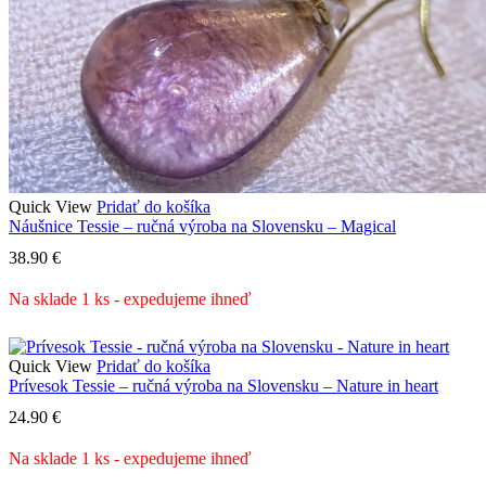
Quick View
Pridať do košíka
Náušnice Tessie – ručná výroba na Slovensku – Magical
38.90
€
Na sklade 1 ks - expedujeme ihneď
Quick View
Pridať do košíka
Prívesok Tessie – ručná výroba na Slovensku – Nature in heart
24.90
€
Na sklade 1 ks - expedujeme ihneď