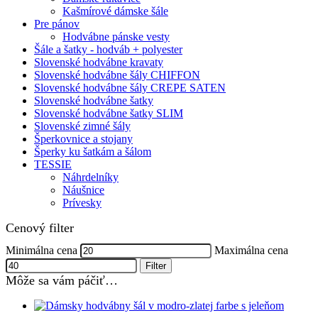
Kašmírové dámske šále
Pre pánov
Hodvábne pánske vesty
Šále a šatky - hodváb + polyester
Slovenské hodvábne kravaty
Slovenské hodvábne šály CHIFFON
Slovenské hodvábne šály CREPE SATEN
Slovenské hodvábne šatky
Slovenské hodvábne šatky SLIM
Slovenské zimné šály
Šperkovnice a stojany
Šperky ku šatkám a šálom
TESSIE
Náhrdelníky
Náušnice
Prívesky
Cenový filter
Minimálna cena
Maximálna cena
Filter
Môže sa vám páčiť…