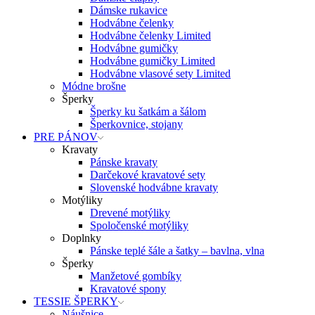
Dámske rukavice
Hodvábne čelenky
Hodvábne čelenky Limited
Hodvábne gumičky
Hodvábne gumičky Limited
Hodvábne vlasové sety Limited
Módne brošne
Šperky
Šperky ku šatkám a šálom
Šperkovnice, stojany
PRE PÁNOV
Kravaty
Pánske kravaty
Darčekové kravatové sety
Slovenské hodvábne kravaty
Motýliky
Drevené motýliky
Spoločenské motýliky
Doplnky
Pánske teplé šále a šatky – bavlna, vlna
Šperky
Manžetové gombíky
Kravatové spony
TESSIE ŠPERKY
Náušnice