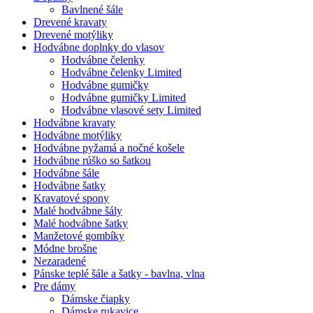
Bavlnené šále
Drevené kravaty
Drevené motýliky
Hodvábne doplnky do vlasov
Hodvábne čelenky
Hodvábne čelenky Limited
Hodvábne gumičky
Hodvábne gumičky Limited
Hodvábne vlasové sety Limited
Hodvábne kravaty
Hodvábne motýliky
Hodvábne pyžamá a nočné košele
Hodvábne rúško so šatkou
Hodvábne šále
Hodvábne šatky
Kravatové spony
Malé hodvábne šály
Malé hodvábne šatky
Manžetové gombíky
Módne brošne
Nezaradené
Pánske teplé šále a šatky - bavlna, vlna
Pre dámy
Dámske čiapky
Dámske rukavice