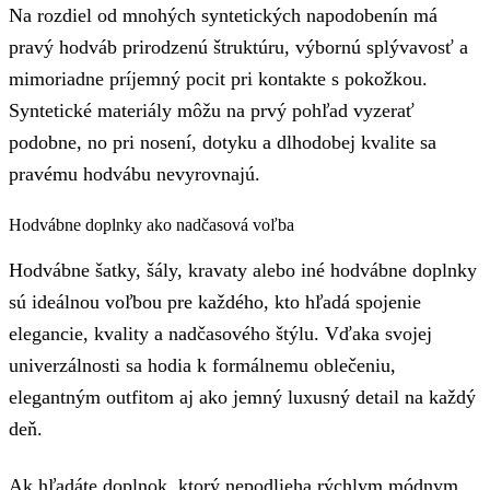
Na rozdiel od mnohých syntetických napodobenín má
pravý hodváb prirodzenú štruktúru, výbornú splývavosť a
mimoriadne príjemný pocit pri kontakte s pokožkou.
Syntetické materiály môžu na prvý pohľad vyzerať
podobne, no pri nosení, dotyku a dlhodobej kvalite sa
pravému hodvábu nevyrovnajú.
Hodvábne doplnky ako nadčasová voľba
Hodvábne šatky, šály, kravaty alebo iné hodvábne doplnky
sú ideálnou voľbou pre každého, kto hľadá spojenie
elegancie, kvality a nadčasového štýlu. Vďaka svojej
univerzálnosti sa hodia k formálnemu oblečeniu,
elegantným outfitom aj ako jemný luxusný detail na každý
deň.
Ak hľadáte doplnok, ktorý nepodlieha rýchlym módnym