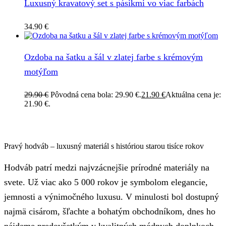
Luxusný kravatový set s pásikmi vo viac farbách
34.90
€
Ozdoba na šatku a šál v zlatej farbe s krémovým
motýľom
29.90
€
Pôvodná cena bola: 29.90 €.
21.90
€
Aktuálna cena je:
21.90 €.
Pravý hodváb – luxusný materiál s históriou starou tisíce rokov
Hodváb patrí medzi najvzácnejšie prírodné materiály na
svete. Už viac ako 5 000 rokov je symbolom elegancie,
jemnosti a výnimočného luxusu. V minulosti bol dostupný
najmä cisárom, šľachte a bohatým obchodníkom, dnes ho
nájdeme predovšetkým v kvalitných módnych doplnkoch,