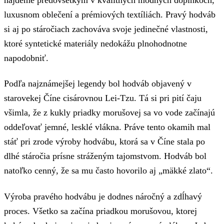
luxusnom oblečení a prémiových textíliách. Pravý hodváb
si aj po stáročiach zachováva svoje jedinečné vlastnosti,
ktoré syntetické materiály nedokážu plnohodnotne
napodobniť.
Podľa najznámejšej legendy bol hodváb objavený v
starovekej Číne cisárovnou Lei-Tzu. Tá si pri pití čaju
všimla, že z kukly priadky morušovej sa vo vode začínajú
oddeľovať jemné, lesklé vlákna. Práve tento okamih mal
stáť pri zrode výroby hodvábu, ktorá sa v Číne stala po
dlhé stáročia prísne stráženým tajomstvom. Hodváb bol
natoľko cenný, že sa mu často hovorilo aj „mäkké zlato“.
Výroba pravého hodvábu je dodnes náročný a zdĺhavý
proces. Všetko sa začína priadkou morušovou, ktorej