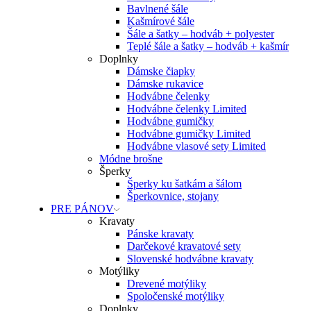
Bavlnené šále
Kašmírové šále
Šále a šatky – hodváb + polyester
Teplé šále a šatky – hodváb + kašmír
Doplnky
Dámske čiapky
Dámske rukavice
Hodvábne čelenky
Hodvábne čelenky Limited
Hodvábne gumičky
Hodvábne gumičky Limited
Hodvábne vlasové sety Limited
Módne brošne
Šperky
Šperky ku šatkám a šálom
Šperkovnice, stojany
PRE PÁNOV
Kravaty
Pánske kravaty
Darčekové kravatové sety
Slovenské hodvábne kravaty
Motýliky
Drevené motýliky
Spoločenské motýliky
Doplnky