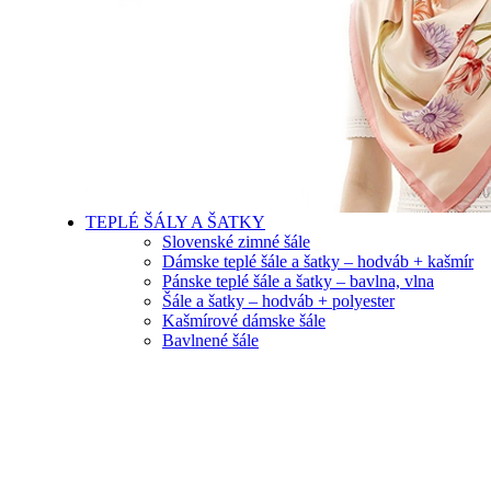
TEPLÉ ŠÁLY A ŠATKY
Slovenské zimné šále
Dámske teplé šále a šatky – hodváb + kašmír
Pánske teplé šále a šatky – bavlna, vlna
Šále a šatky – hodváb + polyester
Kašmírové dámske šále
Bavlnené šále