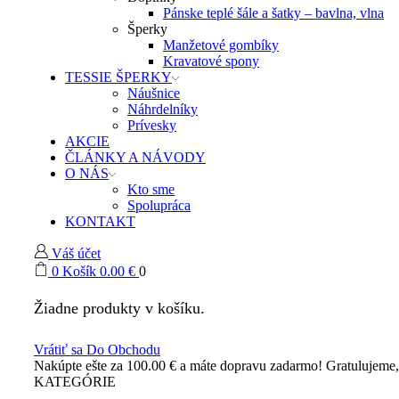
Pánske teplé šále a šatky – bavlna, vlna
Šperky
Manžetové gombíky
Kravatové spony
TESSIE ŠPERKY
Náušnice
Náhrdelníky
Prívesky
AKCIE
ČLÁNKY A NÁVODY
O NÁS
Kto sme
Spolupráca
KONTAKT
Váš účet
0
Košík
0.00
€
0
Žiadne produkty v košíku.
Vrátiť sa Do Obchodu
Nakúpte ešte za
100.00
€
a máte dopravu zadarmo!
Gratulujeme
KATEGÓRIE