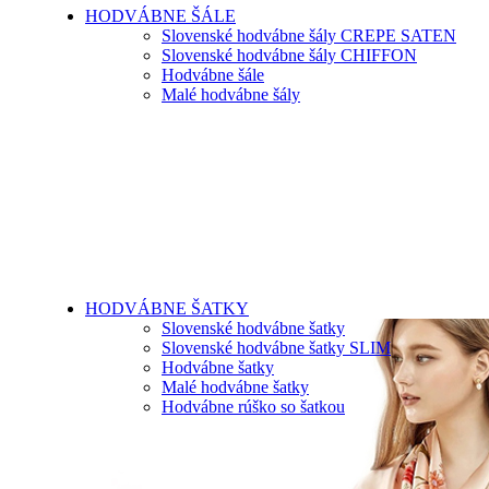
HODVÁBNE ŠÁLE
Slovenské hodvábne šály CREPE SATEN
Slovenské hodvábne šály CHIFFON
Hodvábne šále
Malé hodvábne šály
HODVÁBNE ŠATKY
Slovenské hodvábne šatky
Slovenské hodvábne šatky SLIM
Hodvábne šatky
Malé hodvábne šatky
Hodvábne rúško so šatkou