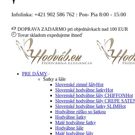
Facebook
Infolinka: +421 902 586 762 : Pon- Pia 8:00 - 15:00
DOPRAVA ZADARMO pri objednávkach nad 100 EUR
Tovar skladom expedujeme ihneď
PRE DÁMY
Šatky a šále
Slovenské zimné šály
Hot
Slovenské hodvábne šatky
Hot
Slovenské hodvábne šály CHIFFON
Hot
Slovenské hodvábne šály CREPE SATE
Slovenské hodvábne šatky SLIM
Hot
Hodvábne rúško so šatkou
Hodvábne šatky
Malé hodvábne šatky
Hodvábne šále
Malé hodvábne šály