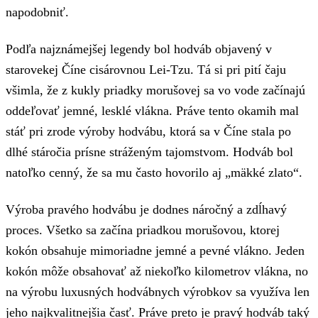
napodobniť.
Podľa najznámejšej legendy bol hodváb objavený v
starovekej Číne cisárovnou Lei-Tzu. Tá si pri pití čaju
všimla, že z kukly priadky morušovej sa vo vode začínajú
oddeľovať jemné, lesklé vlákna. Práve tento okamih mal
stáť pri zrode výroby hodvábu, ktorá sa v Číne stala po
dlhé stáročia prísne stráženým tajomstvom. Hodváb bol
natoľko cenný, že sa mu často hovorilo aj „mäkké zlato“.
Výroba pravého hodvábu je dodnes náročný a zdĺhavý
proces. Všetko sa začína priadkou morušovou, ktorej
kokón obsahuje mimoriadne jemné a pevné vlákno. Jeden
kokón môže obsahovať až niekoľko kilometrov vlákna, no
na výrobu luxusných hodvábnych výrobkov sa využíva len
jeho najkvalitnejšia časť. Práve preto je pravý hodváb taký