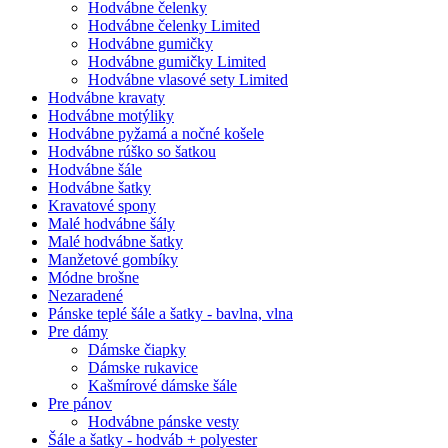
Hodvábne čelenky
Hodvábne čelenky Limited
Hodvábne gumičky
Hodvábne gumičky Limited
Hodvábne vlasové sety Limited
Hodvábne kravaty
Hodvábne motýliky
Hodvábne pyžamá a nočné košele
Hodvábne rúško so šatkou
Hodvábne šále
Hodvábne šatky
Kravatové spony
Malé hodvábne šály
Malé hodvábne šatky
Manžetové gombíky
Módne brošne
Nezaradené
Pánske teplé šále a šatky - bavlna, vlna
Pre dámy
Dámske čiapky
Dámske rukavice
Kašmírové dámske šále
Pre pánov
Hodvábne pánske vesty
Šále a šatky - hodváb + polyester