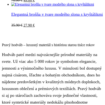
70.00
€
49.00
€
cena
cena
bola:
je:
70.00 €.
49.00 €.
Elegantná brošňa v tvare modrého slona s kryštálikmi
Pôvodná
Aktuálna
35.90
€
27.90
€
cena
cena
bola:
je:
35.90 €.
27.90 €.
Pravý hodváb – luxusný materiál s históriou starou tisíce rokov
Hodváb patrí medzi najvzácnejšie prírodné materiály na
svete. Už viac ako 5 000 rokov je symbolom elegancie,
jemnosti a výnimočného luxusu. V minulosti bol dostupný
najmä cisárom, šľachte a bohatým obchodníkom, dnes ho
nájdeme predovšetkým v kvalitných módnych doplnkoch,
luxusnom oblečení a prémiových textíliách. Pravý hodváb
si aj po stáročiach zachováva svoje jedinečné vlastnosti,
ktoré syntetické materiály nedokážu plnohodnotne