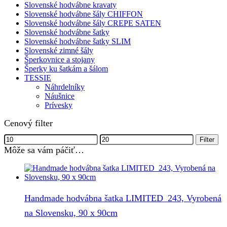
Slovenské hodvábne kravaty
Slovenské hodvábne šály CHIFFON
Slovenské hodvábne šály CREPE SATEN
Slovenské hodvábne šatky
Slovenské hodvábne šatky SLIM
Slovenské zimné šály
Šperkovnice a stojany
Šperky ku šatkám a šálom
TESSIE
Náhrdelníky
Náušnice
Prívesky
Cenový filter
Minimálna
Maximálna
Filter
cena
cena
Môže sa vám páčiť…
Handmade hodvábna šatka LIMITED_243, Vyrobená
na Slovensku, 90 x 90cm