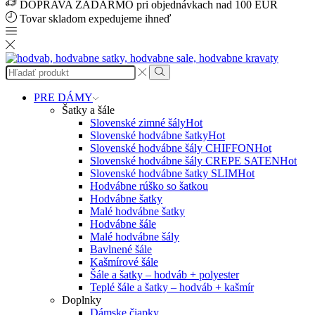
DOPRAVA ZADARMO pri objednávkach nad 100 EUR
Tovar skladom expedujeme ihneď
Search
input
Search
PRE DÁMY
Šatky a šále
Slovenské zimné šály
Hot
Slovenské hodvábne šatky
Hot
Slovenské hodvábne šály CHIFFON
Hot
Slovenské hodvábne šály CREPE SATEN
Hot
Slovenské hodvábne šatky SLIM
Hot
Hodvábne rúško so šatkou
Hodvábne šatky
Malé hodvábne šatky
Hodvábne šále
Malé hodvábne šály
Bavlnené šále
Kašmírové šále
Šále a šatky – hodváb + polyester
Teplé šále a šatky – hodváb + kašmír
Doplnky
Dámske čiapky