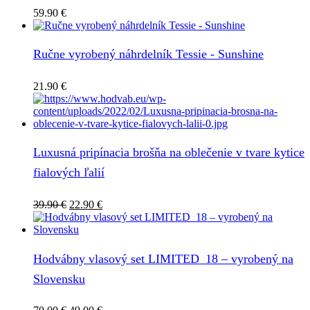
59.90
€
Ručne vyrobený náhrdelník Tessie - Sunshine
21.90
€
Luxusná pripínacia brošňa na oblečenie v tvare kytice
fialových ľalií
Pôvodná
Aktuálna
39.90
€
22.90
€
cena
cena
bola:
je:
39.90 €.
22.90 €.
Hodvábny vlasový set LIMITED_18 – vyrobený na
Slovensku
Pôvodná
Aktuálna