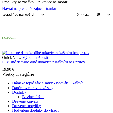
Produkty so značkou “rukavice na mobil”
Návrat na predchádzajúcu stránku
Produktov
Zobraziť
na
stranu
skladom
Tento
Quick View
Výber možností
produkt
Luxusné dámske dlhé rukavice z kašmíru bez prstov
má
19.90
€
viacero
Všetky Kategórie
variantov.
Možnosti
Dámske teplé šále a šatky - hodváb + kašmír
si
Darčekové kravatové sety
môžete
Doplnky
vybrať
Bavlnené šále
na
Drevené kravaty
stránke
Drevené motýliky
produktu.
Hodvábne doplnky do vlasov