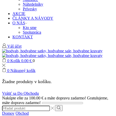
Náhrdelníky
Prívesky
AKCIE
ČLÁNKY A NÁVODY
O NÁS
Kto sme
Spolupráca
KONTAKT
Váš účet
0
Košík
0.00
€
0
0
Nákupný košík
Žiadne produkty v košíku.
Vrátiť sa Do Obchodu
Nakúpte ešte za
100.00
€
a máte dopravu zadarmo!
Gratulujeme,
máte dopravu zadarmo!
Search
input
Search
Domov
Obchod