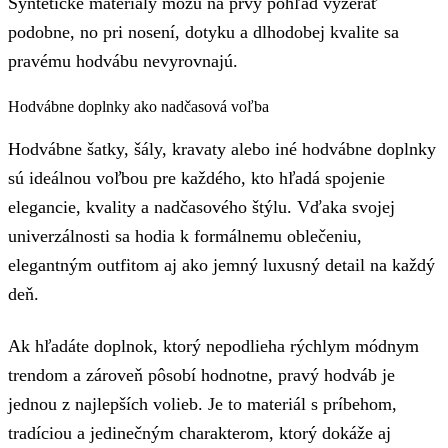
Syntetické materiály môžu na prvý pohľad vyzerať
podobne, no pri nosení, dotyku a dlhodobej kvalite sa
pravému hodvábu nevyrovnajú.
Hodvábne doplnky ako nadčasová voľba
Hodvábne šatky, šály, kravaty alebo iné hodvábne doplnky
sú ideálnou voľbou pre každého, kto hľadá spojenie
elegancie, kvality a nadčasového štýlu. Vďaka svojej
univerzálnosti sa hodia k formálnemu oblečeniu,
elegantným outfitom aj ako jemný luxusný detail na každý
deň.
Ak hľadáte doplnok, ktorý nepodlieha rýchlym módnym
trendom a zároveň pôsobí hodnotne, pravý hodváb je
jednou z najlepších volieb. Je to materiál s príbehom,
tradíciou a jedinečným charakterom, ktorý dokáže aj