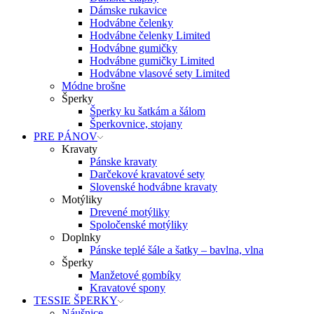
Dámske rukavice
Hodvábne čelenky
Hodvábne čelenky Limited
Hodvábne gumičky
Hodvábne gumičky Limited
Hodvábne vlasové sety Limited
Módne brošne
Šperky
Šperky ku šatkám a šálom
Šperkovnice, stojany
PRE PÁNOV
Kravaty
Pánske kravaty
Darčekové kravatové sety
Slovenské hodvábne kravaty
Motýliky
Drevené motýliky
Spoločenské motýliky
Doplnky
Pánske teplé šále a šatky – bavlna, vlna
Šperky
Manžetové gombíky
Kravatové spony
TESSIE ŠPERKY
Náušnice