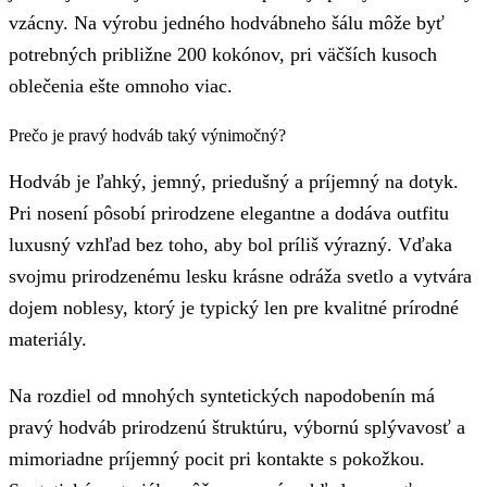
vzácny. Na výrobu jedného hodvábneho šálu môže byť
potrebných približne 200 kokónov, pri väčších kusoch
oblečenia ešte omnoho viac.
Prečo je pravý hodváb taký výnimočný?
Hodváb je ľahký, jemný, priedušný a príjemný na dotyk.
Pri nosení pôsobí prirodzene elegantne a dodáva outfitu
luxusný vzhľad bez toho, aby bol príliš výrazný. Vďaka
svojmu prirodzenému lesku krásne odráža svetlo a vytvára
dojem noblesy, ktorý je typický len pre kvalitné prírodné
materiály.
Na rozdiel od mnohých syntetických napodobenín má
pravý hodváb prirodzenú štruktúru, výbornú splývavosť a
mimoriadne príjemný pocit pri kontakte s pokožkou.