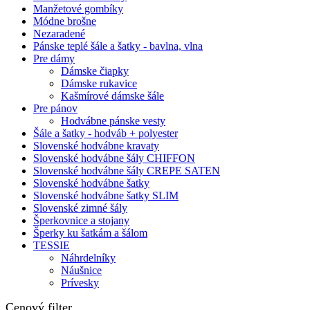
Manžetové gombíky
Módne brošne
Nezaradené
Pánske teplé šále a šatky - bavlna, vlna
Pre dámy
Dámske čiapky
Dámske rukavice
Kašmírové dámske šále
Pre pánov
Hodvábne pánske vesty
Šále a šatky - hodváb + polyester
Slovenské hodvábne kravaty
Slovenské hodvábne šály CHIFFON
Slovenské hodvábne šály CREPE SATEN
Slovenské hodvábne šatky
Slovenské hodvábne šatky SLIM
Slovenské zimné šály
Šperkovnice a stojany
Šperky ku šatkám a šálom
TESSIE
Náhrdelníky
Náušnice
Prívesky
Cenový filter