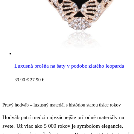
Luxusná brošňa na šaty v podobe zlatého leoparda
Pôvodná
Aktuálna
39.90
€
27.90
€
cena
cena
bola:
je:
39.90 €.
27.90 €.
Pravý hodváb – luxusný materiál s históriou starou tisíce rokov
Hodváb patrí medzi najvzácnejšie prírodné materiály na
svete. Už viac ako 5 000 rokov je symbolom elegancie,