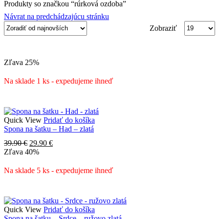
Produkty so značkou “rúrková ozdoba”
Návrat na predchádzajúcu stránku
Produktov
Zobraziť
na
stranu
Zľava
25%
Na sklade 1 ks - expedujeme ihneď
Quick View
Pridať do košíka
Spona na šatku – Had – zlatá
Pôvodná
Aktuálna
39.90
€
29.90
€
cena
cena
Zľava
40%
bola:
je:
39.90 €.
29.90 €.
Na sklade 5 ks - expedujeme ihneď
Quick View
Pridať do košíka
Spona na šatku – Srdce – ružovo zlatá