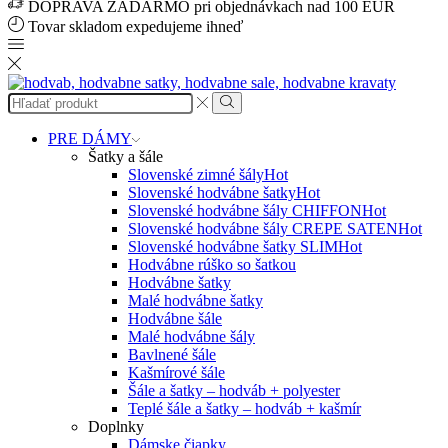
DOPRAVA ZADARMO pri objednávkach nad 100 EUR
Tovar skladom expedujeme ihneď
Search
input
Search
PRE DÁMY
Šatky a šále
Slovenské zimné šály
Hot
Slovenské hodvábne šatky
Hot
Slovenské hodvábne šály CHIFFON
Hot
Slovenské hodvábne šály CREPE SATEN
Hot
Slovenské hodvábne šatky SLIM
Hot
Hodvábne rúško so šatkou
Hodvábne šatky
Malé hodvábne šatky
Hodvábne šále
Malé hodvábne šály
Bavlnené šále
Kašmírové šále
Šále a šatky – hodváb + polyester
Teplé šále a šatky – hodváb + kašmír
Doplnky
Dámske čiapky