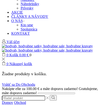
Náhrdelníky
Prívesky
AKCIE
ČLÁNKY A NÁVODY
O NÁS
Kto sme
Spolupráca
KONTAKT
Váš účet
0
Košík
0.00
€
0
0
Nákupný košík
Žiadne produkty v košíku.
Vrátiť sa Do Obchodu
Nakúpte ešte za
100.00
€
a máte dopravu zadarmo!
Gratulujeme,
máte dopravu zadarmo!
Search
input
Search
Domov
Obchod