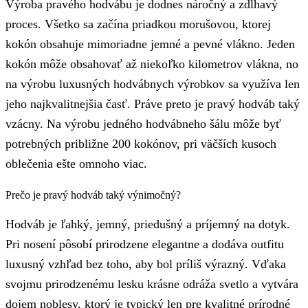
Výroba pravého hodvábu je dodnes náročný a zdĺhavý
proces. Všetko sa začína priadkou morušovou, ktorej
kokón obsahuje mimoriadne jemné a pevné vlákno. Jeden
kokón môže obsahovať až niekoľko kilometrov vlákna, no
na výrobu luxusných hodvábnych výrobkov sa využíva len
jeho najkvalitnejšia časť. Práve preto je pravý hodváb taký
vzácny. Na výrobu jedného hodvábneho šálu môže byť
potrebných približne 200 kokónov, pri väčších kusoch
oblečenia ešte omnoho viac.
Prečo je pravý hodváb taký výnimočný?
Hodváb je ľahký, jemný, priedušný a príjemný na dotyk.
Pri nosení pôsobí prirodzene elegantne a dodáva outfitu
luxusný vzhľad bez toho, aby bol príliš výrazný. Vďaka
svojmu prirodzenému lesku krásne odráža svetlo a vytvára
dojem noblesy, ktorý je typický len pre kvalitné prírodné