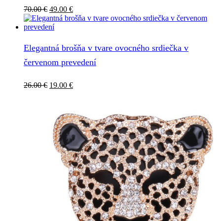
Pôvodná
Aktuálna
70.00
€
49.00
€
cena
cena
bola:
je:
70.00 €.
49.00 €.
Elegantná brošňa v tvare ovocného srdiečka v
červenom prevedení
Pôvodná
Aktuálna
26.00
€
19.00
€
cena
cena
bola:
je:
26.00 €.
19.00 €.