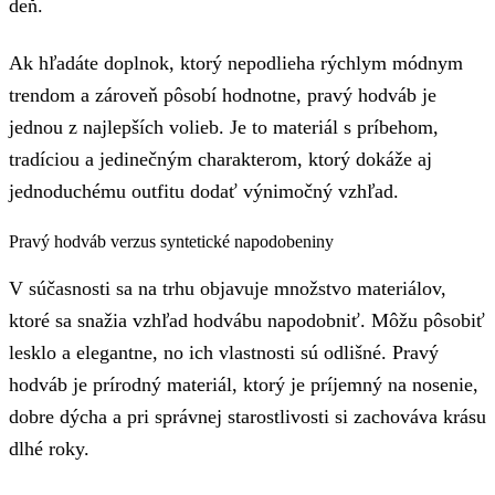
deň.
Ak hľadáte doplnok, ktorý nepodlieha rýchlym módnym
trendom a zároveň pôsobí hodnotne, pravý hodváb je
jednou z najlepších volieb. Je to materiál s príbehom,
tradíciou a jedinečným charakterom, ktorý dokáže aj
jednoduchému outfitu dodať výnimočný vzhľad.
Pravý hodváb verzus syntetické napodobeniny
V súčasnosti sa na trhu objavuje množstvo materiálov,
ktoré sa snažia vzhľad hodvábu napodobniť. Môžu pôsobiť
lesklo a elegantne, no ich vlastnosti sú odlišné. Pravý
hodváb je prírodný materiál, ktorý je príjemný na nosenie,
dobre dýcha a pri správnej starostlivosti si zachováva krásu
dlhé roky.