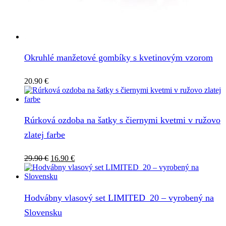
Okruhlé manžetové gombíky s kvetinovým vzorom
20.90
€
Rúrková ozdoba na šatky s čiernymi kvetmi v ružovo
zlatej farbe
Pôvodná
Aktuálna
29.90
€
16.90
€
cena
cena
bola:
je:
29.90 €.
16.90 €.
Hodvábny vlasový set LIMITED_20 – vyrobený na
Slovensku