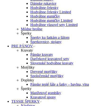
Dámske rukavice
Hodvábne čelenky
Hodvábne čelenky Limited
Hodvábne gumičky
Hodvábne gumičky Limited
Hodvábne vlasové sety Limited
Módne brošne
Šperky
Šperky ku šatkám a šálom
Šperkovnice, stojany
PRE PÁNOV
Kravaty
Pánske kravaty
Darčekové kravatové sety
Slovenské hodvábne kravaty
Motýliky
Drevené motýliky
Spoločenské motýliky
Doplnky
Pánske teplé šále a šatky – bavlna, vlna
Šperky
Manžetové gombíky
Kravatové spony
TESSIE ŠPERKY
Náušnice