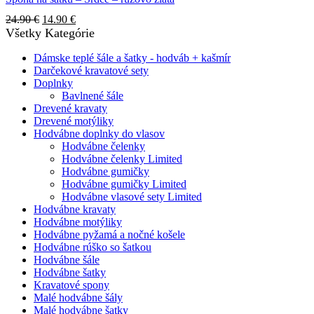
Pôvodná
Aktuálna
24.90
€
14.90
€
cena
cena
Všetky Kategórie
bola:
je:
24.90 €.
14.90 €.
Dámske teplé šále a šatky - hodváb + kašmír
Darčekové kravatové sety
Doplnky
Bavlnené šále
Drevené kravaty
Drevené motýliky
Hodvábne doplnky do vlasov
Hodvábne čelenky
Hodvábne čelenky Limited
Hodvábne gumičky
Hodvábne gumičky Limited
Hodvábne vlasové sety Limited
Hodvábne kravaty
Hodvábne motýliky
Hodvábne pyžamá a nočné košele
Hodvábne rúško so šatkou
Hodvábne šále
Hodvábne šatky
Kravatové spony
Malé hodvábne šály
Malé hodvábne šatky