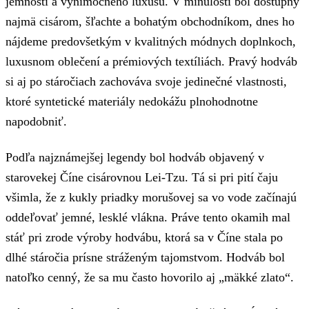
jemnosti a výnimočného luxusu. V minulosti bol dostupný
najmä cisárom, šľachte a bohatým obchodníkom, dnes ho
nájdeme predovšetkým v kvalitných módnych doplnkoch,
luxusnom oblečení a prémiových textíliách. Pravý hodváb
si aj po stáročiach zachováva svoje jedinečné vlastnosti,
ktoré syntetické materiály nedokážu plnohodnotne
napodobniť.
Podľa najznámejšej legendy bol hodváb objavený v
starovekej Číne cisárovnou Lei-Tzu. Tá si pri pití čaju
všimla, že z kukly priadky morušovej sa vo vode začínajú
oddeľovať jemné, lesklé vlákna. Práve tento okamih mal
stáť pri zrode výroby hodvábu, ktorá sa v Číne stala po
dlhé stáročia prísne stráženým tajomstvom. Hodváb bol
natoľko cenný, že sa mu často hovorilo aj „mäkké zlato“.