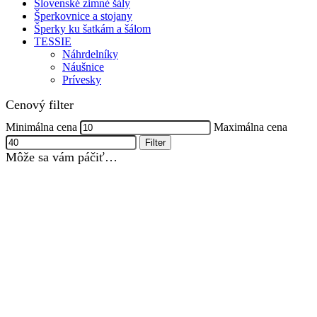
Slovenské zimné šály
Šperkovnice a stojany
Šperky ku šatkám a šálom
TESSIE
Náhrdelníky
Náušnice
Prívesky
Cenový filter
Minimálna cena
Maximálna cena
Filter
Môže sa vám páčiť…