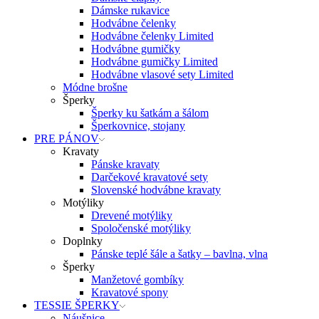
Dámske rukavice
Hodvábne čelenky
Hodvábne čelenky Limited
Hodvábne gumičky
Hodvábne gumičky Limited
Hodvábne vlasové sety Limited
Módne brošne
Šperky
Šperky ku šatkám a šálom
Šperkovnice, stojany
PRE PÁNOV
Kravaty
Pánske kravaty
Darčekové kravatové sety
Slovenské hodvábne kravaty
Motýliky
Drevené motýliky
Spoločenské motýliky
Doplnky
Pánske teplé šále a šatky – bavlna, vlna
Šperky
Manžetové gombíky
Kravatové spony
TESSIE ŠPERKY
Náušnice