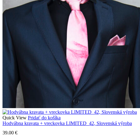
Quick View
Pridať do košíka
Hodvábna kravata + vreckovka LIMITED_42, Slovenská výroba
39.00
€