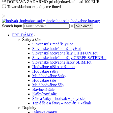
DOPRAVA ZADARMO pri objednávkach nad 100 EUR
Tovar skladom expedujeme ihneď
Search input
Search
PRE DÁMY
Šatky a šále
Slovenské zimné šály
Hot
Slovenské hodvábne šatky
Hot
Slovenské hodvábne šály CHIFFON
Hot
Slovenské hodvábne šály CREPE SATEN
Hot
Slovenské hodvábne šatky SLIM
Hot
Hodvábne rúško so šatkou
Hodvábne šatky
Malé hodvábne šatky
Hodvábne šále
Malé hodvábne šály
Bavlnené šále
Kašmírové šále
Šále a šatky – hodváb + polyester
Teplé šále a šatky – hodváb + kašmír
Doplnky
Dámske čiapky