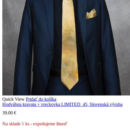
Quick View
Pridať do košíka
Hodvábna kravata + vreckovka LIMITED_45, Slovenská výroba
39.00
€
Na sklade 1 ks - expedujeme ihneď