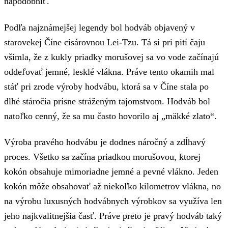
napodobniť.
Podľa najznámejšej legendy bol hodváb objavený v
starovekej Číne cisárovnou Lei-Tzu. Tá si pri pití čaju
všimla, že z kukly priadky morušovej sa vo vode začínajú
oddeľovať jemné, lesklé vlákna. Práve tento okamih mal
stáť pri zrode výroby hodvábu, ktorá sa v Číne stala po
dlhé stáročia prísne stráženým tajomstvom. Hodváb bol
natoľko cenný, že sa mu často hovorilo aj „mäkké zlato“.
Výroba pravého hodvábu je dodnes náročný a zdĺhavý
proces. Všetko sa začína priadkou morušovou, ktorej
kokón obsahuje mimoriadne jemné a pevné vlákno. Jeden
kokón môže obsahovať až niekoľko kilometrov vlákna, no
na výrobu luxusných hodvábnych výrobkov sa využíva len
jeho najkvalitnejšia časť. Práve preto je pravý hodváb taký