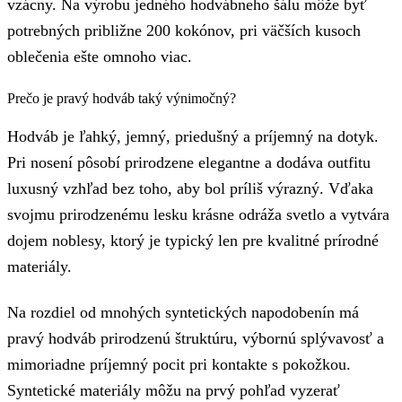
vzácny. Na výrobu jedného hodvábneho šálu môže byť
potrebných približne 200 kokónov, pri väčších kusoch
oblečenia ešte omnoho viac.
Prečo je pravý hodváb taký výnimočný?
Hodváb je ľahký, jemný, priedušný a príjemný na dotyk.
Pri nosení pôsobí prirodzene elegantne a dodáva outfitu
luxusný vzhľad bez toho, aby bol príliš výrazný. Vďaka
svojmu prirodzenému lesku krásne odráža svetlo a vytvára
dojem noblesy, ktorý je typický len pre kvalitné prírodné
materiály.
Na rozdiel od mnohých syntetických napodobenín má
pravý hodváb prirodzenú štruktúru, výbornú splývavosť a
mimoriadne príjemný pocit pri kontakte s pokožkou.
Syntetické materiály môžu na prvý pohľad vyzerať