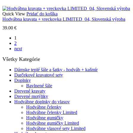
Quick View
Pridať do košíka
Hodvábna kravata + vreckovka LIMITED_04, Slovenská výroba
39.00
€
1
2
next
Všetky Kategórie
Dámske teplé šále a šatky - hodváb + kašmír
Darčekové kravatové sety
Doplnky
Bavlnené šále
Drevené kravaty
Drevené motýliky
Hodvábne doplnky do vlasov
Hodvábne čelenky
Hodvábne čelenky Limited
Hodvábne gumičky
Hodvábne gumičky Limited
Hodvábne vlasové sety Limited