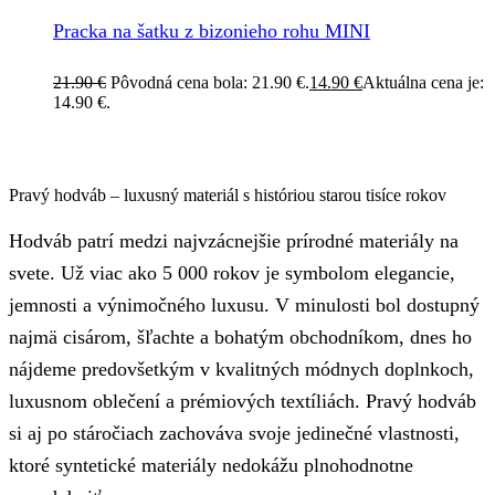
Pracka na šatku z bizonieho rohu MINI
21.90
€
Pôvodná cena bola: 21.90 €.
14.90
€
Aktuálna cena je:
14.90 €.
Pravý hodváb – luxusný materiál s históriou starou tisíce rokov
Hodváb patrí medzi najvzácnejšie prírodné materiály na
svete. Už viac ako 5 000 rokov je symbolom elegancie,
jemnosti a výnimočného luxusu. V minulosti bol dostupný
najmä cisárom, šľachte a bohatým obchodníkom, dnes ho
nájdeme predovšetkým v kvalitných módnych doplnkoch,
luxusnom oblečení a prémiových textíliách. Pravý hodváb
si aj po stáročiach zachováva svoje jedinečné vlastnosti,
ktoré syntetické materiály nedokážu plnohodnotne