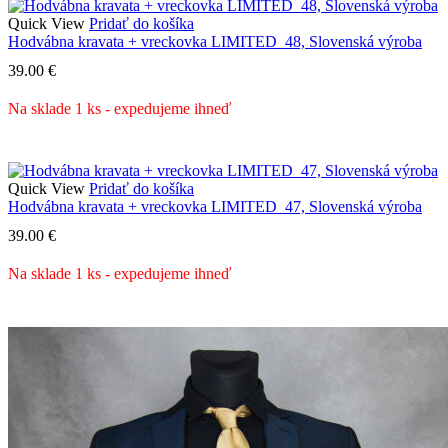
Quick View
Pridať do košíka
Hodvábna kravata + vreckovka LIMITED_48, Slovenská výroba
39.00
€
Na sklade 1 ks - expedujeme ihneď
Quick View
Pridať do košíka
Hodvábna kravata + vreckovka LIMITED_47, Slovenská výroba
39.00
€
Na sklade 1 ks - expedujeme ihneď