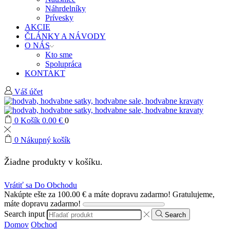
Náhrdelníky
Prívesky
AKCIE
ČLÁNKY A NÁVODY
O NÁS
Kto sme
Spolupráca
KONTAKT
Váš účet
0
Košík
0.00
€
0
0
Nákupný košík
Žiadne produkty v košíku.
Vrátiť sa Do Obchodu
Nakúpte ešte za
100.00
€
a máte dopravu zadarmo!
Gratulujeme,
máte dopravu zadarmo!
Search input
Search
Domov
Obchod