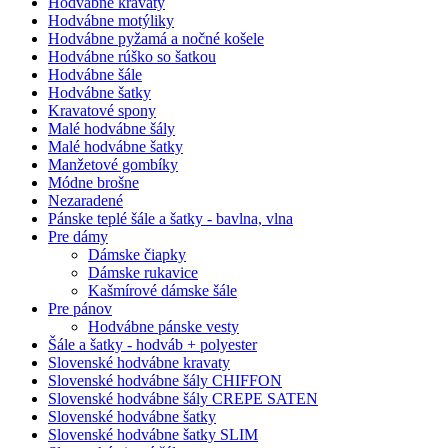
Hodvábne kravaty
Hodvábne motýliky
Hodvábne pyžamá a nočné košele
Hodvábne rúško so šatkou
Hodvábne šále
Hodvábne šatky
Kravatové spony
Malé hodvábne šály
Malé hodvábne šatky
Manžetové gombíky
Módne brošne
Nezaradené
Pánske teplé šále a šatky - bavlna, vlna
Pre dámy
Dámske čiapky
Dámske rukavice
Kašmírové dámske šále
Pre pánov
Hodvábne pánske vesty
Šále a šatky - hodváb + polyester
Slovenské hodvábne kravaty
Slovenské hodvábne šály CHIFFON
Slovenské hodvábne šály CREPE SATEN
Slovenské hodvábne šatky
Slovenské hodvábne šatky SLIM