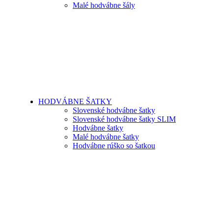
Malé hodvábne šály
HODVÁBNE ŠATKY
Slovenské hodvábne šatky
Slovenské hodvábne šatky SLIM
Hodvábne šatky
Malé hodvábne šatky
Hodvábne rúško so šatkou