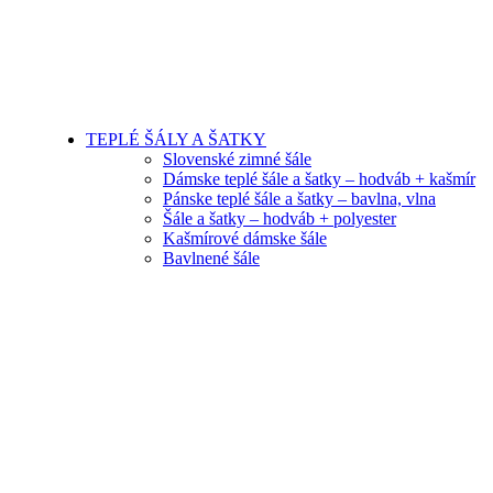
TEPLÉ ŠÁLY A ŠATKY
Slovenské zimné šále
Dámske teplé šále a šatky – hodváb + kašmír
Pánske teplé šále a šatky – bavlna, vlna
Šále a šatky – hodváb + polyester
Kašmírové dámske šále
Bavlnené šále