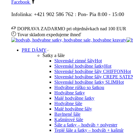
Facebook
Infolinka: +421 902 586 762 : Pon- Pia 8:00 - 15:00
DOPRAVA ZADARMO pri objednávkach nad 100 EUR
Tovar skladom expedujeme ihneď
PRE DÁMY
Šatky a šále
Slovenské zimné šály
Hot
Slovenské hodvábne šatky
Hot
Slovenské hodvábne šály CHIFFON
Hot
Slovenské hodvábne šály CREPE SATE
Slovenské hodvábne šatky SLIM
Hot
Hodvábne rúško so šatkou
Hodvábne šatky
Malé hodvábne šatky
Hodvábne šále
Malé hodvábne šály
Bavlnené šále
Kašmírové šále
Šále a šatky – hodváb + polyester
Teplé šále a šatky – hodváb + kašmír