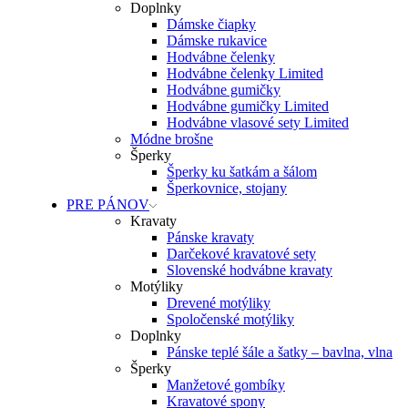
Doplnky
Dámske čiapky
Dámske rukavice
Hodvábne čelenky
Hodvábne čelenky Limited
Hodvábne gumičky
Hodvábne gumičky Limited
Hodvábne vlasové sety Limited
Módne brošne
Šperky
Šperky ku šatkám a šálom
Šperkovnice, stojany
PRE PÁNOV
Kravaty
Pánske kravaty
Darčekové kravatové sety
Slovenské hodvábne kravaty
Motýliky
Drevené motýliky
Spoločenské motýliky
Doplnky
Pánske teplé šále a šatky – bavlna, vlna
Šperky
Manžetové gombíky
Kravatové spony