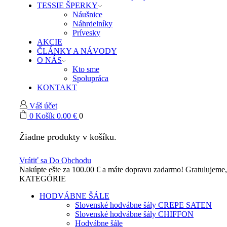
TESSIE ŠPERKY
Náušnice
Náhrdelníky
Prívesky
AKCIE
ČLÁNKY A NÁVODY
O NÁS
Kto sme
Spolupráca
KONTAKT
Váš účet
0
Košík
0.00
€
0
Žiadne produkty v košíku.
Vrátiť sa Do Obchodu
Nakúpte ešte za
100.00
€
a máte dopravu zadarmo!
Gratulujeme
KATEGÓRIE
HODVÁBNE ŠÁLE
Slovenské hodvábne šály CREPE SATEN
Slovenské hodvábne šály CHIFFON
Hodvábne šále