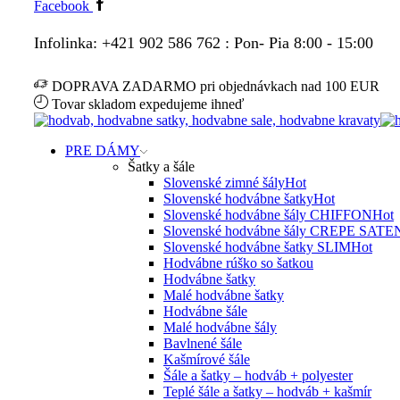
Facebook
Infolinka: +421 902 586 762 : Pon- Pia 8:00 - 15:00
DOPRAVA ZADARMO pri objednávkach nad 100 EUR
Tovar skladom expedujeme ihneď
PRE DÁMY
Šatky a šále
Slovenské zimné šály
Hot
Slovenské hodvábne šatky
Hot
Slovenské hodvábne šály CHIFFON
Hot
Slovenské hodvábne šály CREPE SATE
Slovenské hodvábne šatky SLIM
Hot
Hodvábne rúško so šatkou
Hodvábne šatky
Malé hodvábne šatky
Hodvábne šále
Malé hodvábne šály
Bavlnené šále
Kašmírové šále
Šále a šatky – hodváb + polyester
Teplé šále a šatky – hodváb + kašmír