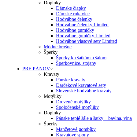
Doplnky
Dámske čiapky
Dámske rukavice
Hodvábne čelenky
Hodvábne čelenky Limited
Hodvábne gumičky
Hodvábne gumičky Limited
Hodvábne vlasové sety Limited
Módne brošne
Šperky
Šperky ku šatkám a šálom
Šperkovnice, stojany
PRE PÁNOV
Kravaty
Pánske kravaty
Darčekové kravatové sety
Slovenské hodvábne kravaty
Motýliky
Drevené motýliky
Spoločenské motýliky
Doplnky
Pánske teplé šále a šatky – bavlna, vlna
Šperky
Manžetové gombíky
Kravatové spony