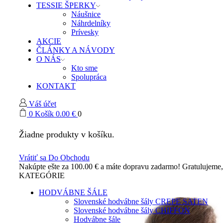
TESSIE ŠPERKY
Náušnice
Náhrdelníky
Prívesky
AKCIE
ČLÁNKY A NÁVODY
O NÁS
Kto sme
Spolupráca
KONTAKT
Váš účet
0
Košík
0.00
€
0
Žiadne produkty v košíku.
Vrátiť sa Do Obchodu
Nakúpte ešte za
100.00
€
a máte dopravu zadarmo!
Gratulujeme
KATEGÓRIE
HODVÁBNE ŠÁLE
Slovenské hodvábne šály CREPE SATEN
Slovenské hodvábne šály CHIFFON
Hodvábne šále