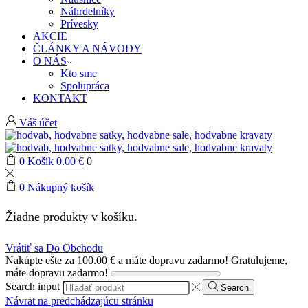
Náhrdelníky
Prívesky
AKCIE
ČLÁNKY A NÁVODY
O NÁS
Kto sme
Spolupráca
KONTAKT
Váš účet
0
Košík
0.00
€
0
0
Nákupný košík
Žiadne produkty v košíku.
Vrátiť sa Do Obchodu
Nakúpte ešte za
100.00
€
a máte dopravu zadarmo!
Gratulujeme,
máte dopravu zadarmo!
Search input
Search
Návrat na predchádzajúcu stránku