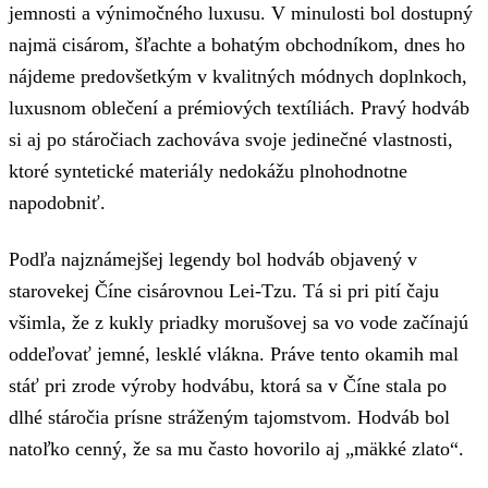
jemnosti a výnimočného luxusu. V minulosti bol dostupný
najmä cisárom, šľachte a bohatým obchodníkom, dnes ho
nájdeme predovšetkým v kvalitných módnych doplnkoch,
luxusnom oblečení a prémiových textíliách. Pravý hodváb
si aj po stáročiach zachováva svoje jedinečné vlastnosti,
ktoré syntetické materiály nedokážu plnohodnotne
napodobniť.
Podľa najznámejšej legendy bol hodváb objavený v
starovekej Číne cisárovnou Lei-Tzu. Tá si pri pití čaju
všimla, že z kukly priadky morušovej sa vo vode začínajú
oddeľovať jemné, lesklé vlákna. Práve tento okamih mal
stáť pri zrode výroby hodvábu, ktorá sa v Číne stala po
dlhé stáročia prísne stráženým tajomstvom. Hodváb bol
natoľko cenný, že sa mu často hovorilo aj „mäkké zlato“.