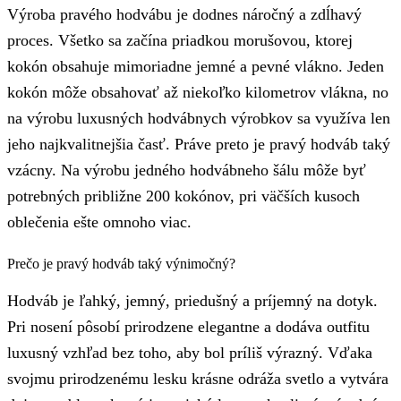
Výroba pravého hodvábu je dodnes náročný a zdĺhavý
proces. Všetko sa začína priadkou morušovou, ktorej
kokón obsahuje mimoriadne jemné a pevné vlákno. Jeden
kokón môže obsahovať až niekoľko kilometrov vlákna, no
na výrobu luxusných hodvábnych výrobkov sa využíva len
jeho najkvalitnejšia časť. Práve preto je pravý hodváb taký
vzácny. Na výrobu jedného hodvábneho šálu môže byť
potrebných približne 200 kokónov, pri väčších kusoch
oblečenia ešte omnoho viac.
Prečo je pravý hodváb taký výnimočný?
Hodváb je ľahký, jemný, priedušný a príjemný na dotyk.
Pri nosení pôsobí prirodzene elegantne a dodáva outfitu
luxusný vzhľad bez toho, aby bol príliš výrazný. Vďaka
svojmu prirodzenému lesku krásne odráža svetlo a vytvára