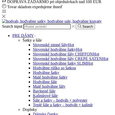
DOPRAVA ZADARMO pri objednávkach nad 100 EUR
Tovar skladom expedujeme ihneď
Search input
Search
PRE DÁMY
Šatky a šále
Slovenské zimné šály
Hot
Slovenské hodvábne šatky
Hot
Slovenské hodvábne šály CHIFFON
Hot
Slovenské hodvábne šály CREPE SATEN
Hot
Slovenské hodvábne šatky SLIM
Hot
Hodvábne rúško so šatkou
Hodvábne šatky
Malé hodvábne šatky
Hodvábne šále
Malé hodvábne šály
Bavlnené šále
Kašmírové šále
Šále a šatky – hodváb + polyester
Teplé šále a šatky – hodváb + kašmír
Doplnky
Dámske čiapky