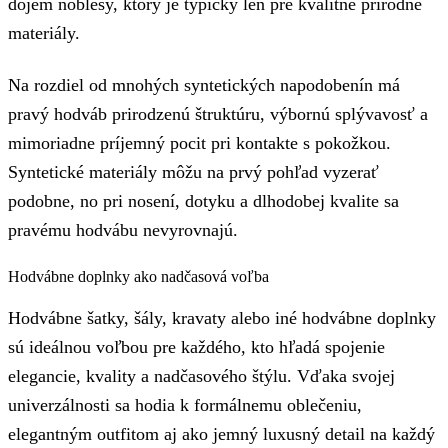
dojem noblesy, ktorý je typický len pre kvalitné prírodné
materiály.
Na rozdiel od mnohých syntetických napodobenín má
pravý hodváb prirodzenú štruktúru, výbornú splývavosť a
mimoriadne príjemný pocit pri kontakte s pokožkou.
Syntetické materiály môžu na prvý pohľad vyzerať
podobne, no pri nosení, dotyku a dlhodobej kvalite sa
pravému hodvábu nevyrovnajú.
Hodvábne doplnky ako nadčasová voľba
Hodvábne šatky, šály, kravaty alebo iné hodvábne doplnky
sú ideálnou voľbou pre každého, kto hľadá spojenie
elegancie, kvality a nadčasového štýlu. Vďaka svojej
univerzálnosti sa hodia k formálnemu oblečeniu,
elegantným outfitom aj ako jemný luxusný detail na každý