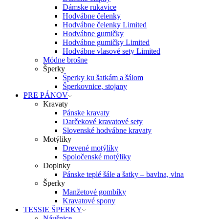
Dámske rukavice
Hodvábne čelenky
Hodvábne čelenky Limited
Hodvábne gumičky
Hodvábne gumičky Limited
Hodvábne vlasové sety Limited
Módne brošne
Šperky
Šperky ku šatkám a šálom
Šperkovnice, stojany
PRE PÁNOV
Kravaty
Pánske kravaty
Darčekové kravatové sety
Slovenské hodvábne kravaty
Motýliky
Drevené motýliky
Spoločenské motýliky
Doplnky
Pánske teplé šále a šatky – bavlna, vlna
Šperky
Manžetové gombíky
Kravatové spony
TESSIE ŠPERKY
Náušnice