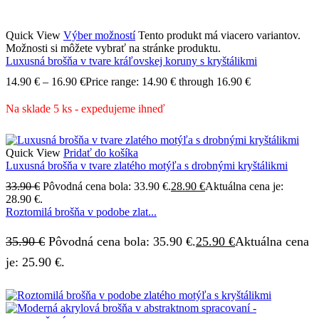
Quick View
Výber možností
Tento produkt má viacero variantov.
Možnosti si môžete vybrať na stránke produktu.
Luxusná brošňa v tvare kráľovskej koruny s kryštálikmi
14.90
€
–
16.90
€
Price range: 14.90 € through 16.90 €
Na sklade 5 ks - expedujeme ihneď
Quick View
Pridať do košíka
Luxusná brošňa v tvare zlatého motýľa s drobnými kryštálikmi
33.90
€
Pôvodná cena bola: 33.90 €.
28.90
€
Aktuálna cena je:
28.90 €.
Roztomilá brošňa v podobe zlat...
35.90
€
Pôvodná cena bola: 35.90 €.
25.90
€
Aktuálna cena
je: 25.90 €.