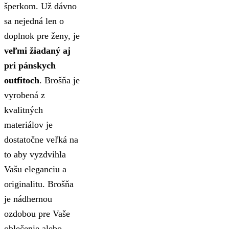
šperkom. Už dávno
sa nejedná len o
doplnok pre ženy, je
veľmi žiadaný aj
pri pánskych
outfitoch
. Brošňa je
vyrobená z
kvalitných
materiálov je
dostatočne veľká na
to aby vyzdvihla
Vašu eleganciu a
originalitu.
Brošňa
je nádhernou
ozdobou pre Vaše
oblečenie alebo