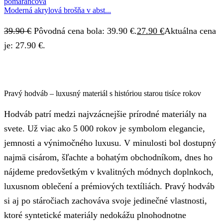
Moderná akrylová brošňa v abst...
39.90
€
Pôvodná cena bola: 39.90 €.
27.90
€
Aktuálna cena
je: 27.90 €.
Pravý hodváb – luxusný materiál s históriou starou tisíce rokov
Hodváb patrí medzi najvzácnejšie prírodné materiály na
svete. Už viac ako 5 000 rokov je symbolom elegancie,
jemnosti a výnimočného luxusu. V minulosti bol dostupný
najmä cisárom, šľachte a bohatým obchodníkom, dnes ho
nájdeme predovšetkým v kvalitných módnych doplnkoch,
luxusnom oblečení a prémiových textíliách. Pravý hodváb
si aj po stáročiach zachováva svoje jedinečné vlastnosti,
ktoré syntetické materiály nedokážu plnohodnotne