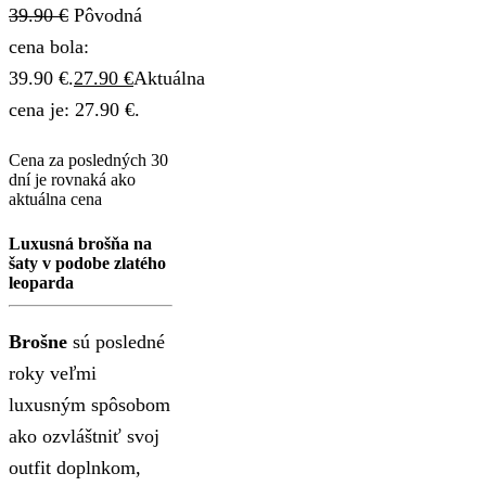
39.90
€
Pôvodná
cena bola:
39.90 €.
27.90
€
Aktuálna
cena je: 27.90 €.
Cena za posledných 30
dní je rovnaká ako
aktuálna cena
Luxusná brošňa na
šaty v podobe zlatého
leoparda
Brošne
sú posledné
roky veľmi
luxusným spôsobom
ako ozvláštniť svoj
outfit doplnkom,