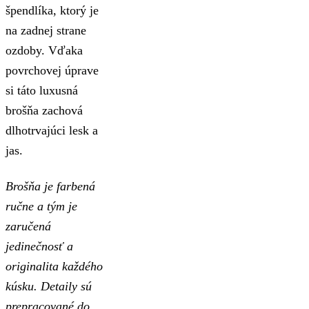
špendlíka, ktorý je
na zadnej strane
ozdoby. Vďaka
povrchovej úprave
si táto luxusná
brošňa zachová
dlhotrvajúci lesk a
jas.
Brošňa je farbená
ručne a tým je
zaručená
jedinečnosť a
originalita každého
kúsku. Detaily sú
prepracované do