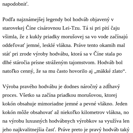
napodobniť.
Podľa najznámejšej legendy bol hodváb objavený v
starovekej Číne cisárovnou Lei-Tzu. Tá si pri pití čaju
všimla, že z kukly priadky morušovej sa vo vode začínajú
oddeľovať jemné, lesklé vlákna. Práve tento okamih mal
stáť pri zrode výroby hodvábu, ktorá sa v Číne stala po
dlhé stáročia prísne stráženým tajomstvom. Hodváb bol
natoľko cenný, že sa mu často hovorilo aj „mäkké zlato“.
Výroba pravého hodvábu je dodnes náročný a zdĺhavý
proces. Všetko sa začína priadkou morušovou, ktorej
kokón obsahuje mimoriadne jemné a pevné vlákno. Jeden
kokón môže obsahovať až niekoľko kilometrov vlákna, no
na výrobu luxusných hodvábnych výrobkov sa využíva len
jeho najkvalitnejšia časť. Práve preto je pravý hodváb taký