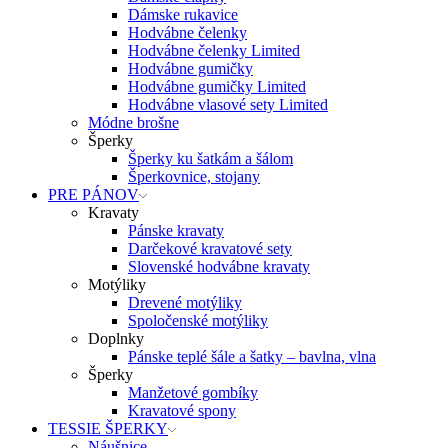
Dámske rukavice
Hodvábne čelenky
Hodvábne čelenky Limited
Hodvábne gumičky
Hodvábne gumičky Limited
Hodvábne vlasové sety Limited
Módne brošne
Šperky
Šperky ku šatkám a šálom
Šperkovnice, stojany
PRE PÁNOV
Kravaty
Pánske kravaty
Darčekové kravatové sety
Slovenské hodvábne kravaty
Motýliky
Drevené motýliky
Spoločenské motýliky
Doplnky
Pánske teplé šále a šatky – bavlna, vlna
Šperky
Manžetové gombíky
Kravatové spony
TESSIE ŠPERKY
Náušnice