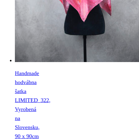
Handmade
hodvábna
šatka
LIMITED_322,
Vyrobená
na
Slovensku,
90 x 90cm