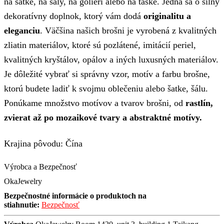
na šatke, na šály, na golieri alebo na taške. Jedná sa o silný
dekoratívny doplnok, ktorý vám dodá
originalitu a
eleganciu
. Väčšina našich brošni je vyrobená z kvalitných
zliatin materiálov, ktoré sú pozlátené, imitácií periel,
kvalitných kryštálov, opálov a iných luxusných materiálov.
Je dôležité vybrať si správny vzor, motív a farbu brošne,
ktorú budete ladiť k svojmu oblečeniu alebo šatke, šálu.
Ponúkame množstvo motívov a tvarov brošni, od
rastlín,
zvierat až po mozaikové tvary a abstraktné motívy.
Krajina pôvodu: Čína
Výrobca a Bezpečnosť
OkaJewelry
Bezpečnostné informácie o produktoch na
stiahnutie:
Bezpečnosť