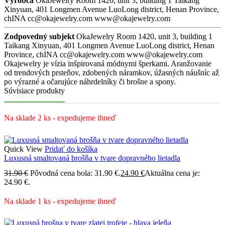
Výrobca
OkaJewelry Room 1420, unit 3, building 1 Taikang
Xinyuan, 401 Longmen Avenue LuoLong district, Henan Province,
chINA cc@okajewelry.com www@okajewelry.com
Zodpovedný subjekt
OkaJewelry Room 1420, unit 3, building 1
Taikang Xinyuan, 401 Longmen Avenue LuoLong district, Henan
Province, chINA cc@okajewelry.com www@okajewelry.com
Okajewelry je vízia inšpirovaná módnymi šperkami. Aranžovanie
od trendových prsteňov, zdobených náramkov, úžasných náušníc až
po výrazné a očarujúce náhrdelníky či brošne a spony.
Súvisiace produkty
Na sklade 2 ks - expedujeme ihneď
Quick View
Pridať do košíka
Luxusná smaltovaná brošňa v tvare dopravného lietadla
31.90
€
Pôvodná cena bola: 31.90 €.
24.90
€
Aktuálna cena je:
24.90 €.
Na sklade 1 ks - expedujeme ihneď