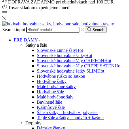
DOPRAVA ZADARMO pri objednávkach nad 100 EUR
Tovar skladom expedujeme ihneď
Search input
Search
PRE DÁMY
Šatky a šále
Slovenské zimné šály
Hot
Slovenské hodvábne šatky
Hot
Slovenské hodvábne šály CHIFFON
Hot
Slovenské hodvábne šály CREPE SATEN
Hot
Slovenské hodvábne šatky SLIM
Hot
Hodvábne rúško so šatkou
Hodvábne šatky
Malé hodvábne šatky
Hodvábne šále
Malé hodvábne šály
Bavlnené šále
Kašmírové šále
Šále a šatky – hodváb + polyester
Teplé šále a šatky – hodváb + kašmír
Doplnky
Dámske čiapky