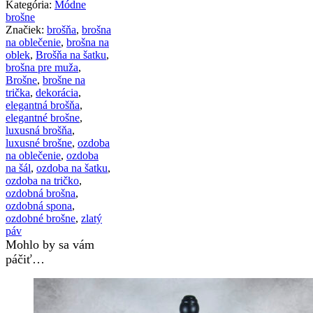
Kategória:
Módne
brošne
Značiek:
brošňa
,
brošna
na oblečenie
,
brošna na
oblek
,
Brošňa na šatku
,
brošna pre muža
,
Brošne
,
brošne na
trička
,
dekorácia
,
elegantná brošňa
,
elegantné brošne
,
luxusná brošňa
,
luxusné brošne
,
ozdoba
na oblečenie
,
ozdoba
na šál
,
ozdoba na šatku
,
ozdoba na tričko
,
ozdobná brošna
,
ozdobná spona
,
ozdobné brošne
,
zlatý
páv
Mohlo by sa vám
páčiť…