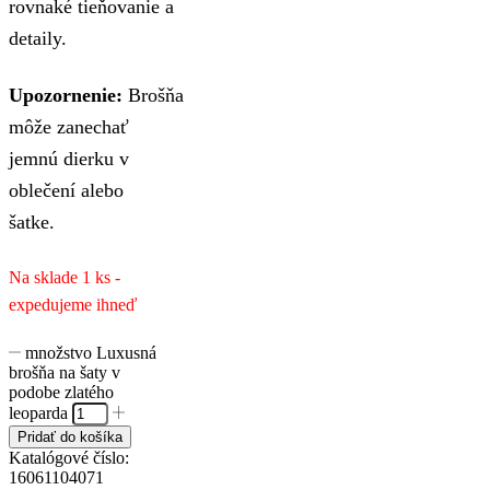
rovnaké tieňovanie a
detaily.
Upozornenie:
Brošňa
môže zanechať
jemnú dierku v
oblečení alebo
šatke.
Na sklade 1 ks -
expedujeme ihneď
množstvo Luxusná
brošňa na šaty v
podobe zlatého
leoparda
Pridať do košíka
Katalógové číslo:
16061104071