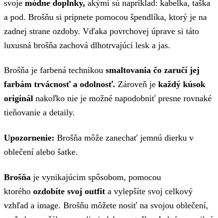
svoje
módne doplnky,
akými sú napríklad: kabelka, taška
a pod. Brošňu si pripnete pomocou špendlíka, ktorý je na
zadnej strane ozdoby. Vďaka povrchovej úprave si táto
luxusná brošňa zachová dlhotrvajúci lesk a jas.
Brošňa je farbená technikou
smaltovania čo zaručí jej
farbám trvácnosť a odolnosť.
Zároveň je
každý kúsok
originál
nakoľko nie je možné napodobniť presne rovnaké
tieňovanie a detaily.
Upozornenie:
Brošňa môže zanechať jemnú dierku v
oblečení alebo šatke.
Brošňa
je vynikajúcim spôsobom, pomocou
ktorého
ozdobíte svoj outfit
a vylepšíte svoj celkový
vzhľad a image. Brošňu môžete nosiť na svojou oblečení,