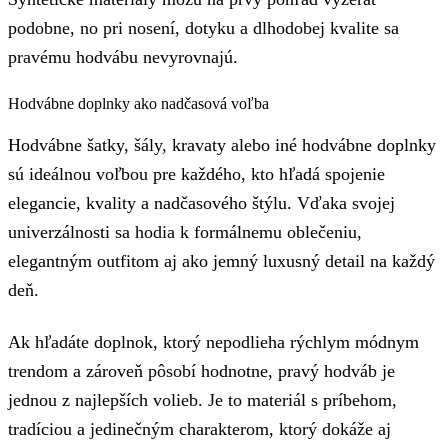
podobne, no pri nosení, dotyku a dlhodobej kvalite sa
pravému hodvábu nevyrovnajú.
Hodvábne doplnky ako nadčasová voľba
Hodvábne šatky, šály, kravaty alebo iné hodvábne doplnky
sú ideálnou voľbou pre každého, kto hľadá spojenie
elegancie, kvality a nadčasového štýlu. Vďaka svojej
univerzálnosti sa hodia k formálnemu oblečeniu,
elegantným outfitom aj ako jemný luxusný detail na každý
deň.
Ak hľadáte doplnok, ktorý nepodlieha rýchlym módnym
trendom a zároveň pôsobí hodnotne, pravý hodváb je
jednou z najlepších volieb. Je to materiál s príbehom,
tradíciou a jedinečným charakterom, ktorý dokáže aj