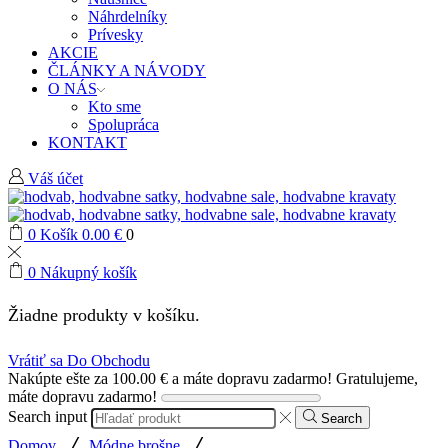
Náhrdelníky
Prívesky
AKCIE
ČLÁNKY A NÁVODY
O NÁS
Kto sme
Spolupráca
KONTAKT
Váš účet
0
Košík
0.00
€
0
0
Nákupný košík
Žiadne produkty v košíku.
Vrátiť sa Do Obchodu
Nakúpte ešte za
100.00
€
a máte dopravu zadarmo!
Gratulujeme,
máte dopravu zadarmo!
Search input
Search
/
/
Domov
Módne brošne