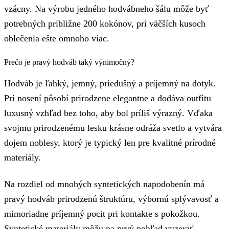
vzácny. Na výrobu jedného hodvábneho šálu môže byť
potrebných približne 200 kokónov, pri väčších kusoch
oblečenia ešte omnoho viac.
Prečo je pravý hodváb taký výnimočný?
Hodváb je ľahký, jemný, priedušný a príjemný na dotyk.
Pri nosení pôsobí prirodzene elegantne a dodáva outfitu
luxusný vzhľad bez toho, aby bol príliš výrazný. Vďaka
svojmu prirodzenému lesku krásne odráža svetlo a vytvára
dojem noblesy, ktorý je typický len pre kvalitné prírodné
materiály.
Na rozdiel od mnohých syntetických napodobenín má
pravý hodváb prirodzenú štruktúru, výbornú splývavosť a
mimoriadne príjemný pocit pri kontakte s pokožkou.
Syntetické materiály môžu na prvý pohľad vyzerať