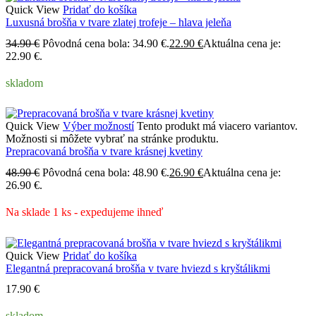
Quick View
Pridať do košíka
Luxusná brošňa v tvare zlatej trofeje – hlava jeleňa
34.90
€
Pôvodná cena bola: 34.90 €.
22.90
€
Aktuálna cena je:
22.90 €.
skladom
Quick View
Výber možností
Tento produkt má viacero variantov.
Možnosti si môžete vybrať na stránke produktu.
Prepracovaná brošňa v tvare krásnej kvetiny
48.90
€
Pôvodná cena bola: 48.90 €.
26.90
€
Aktuálna cena je:
26.90 €.
Na sklade 1 ks - expedujeme ihneď
Quick View
Pridať do košíka
Elegantná prepracovaná brošňa v tvare hviezd s kryštálikmi
17.90
€
skladom