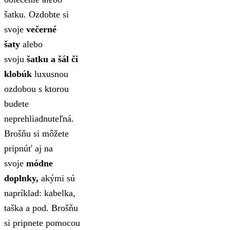
šatku. Ozdobte si
svoje
večerné
šaty
alebo
svoju
šatku a šál či
klobúk
luxusnou
ozdobou s ktorou
budete
neprehliadnuteľná.
Brošňu si môžete
pripnúť aj na
svoje
módne
doplnky,
akými sú
napríklad: kabelka,
taška a pod. Brošňu
si pripnete pomocou