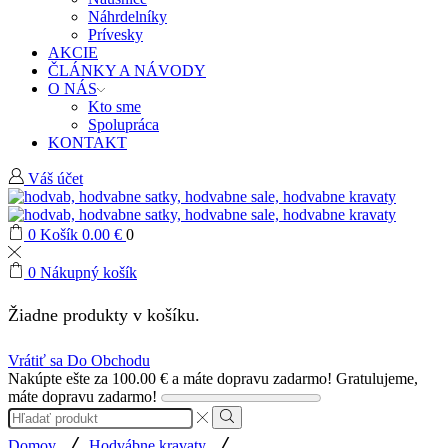
Náhrdelníky
Prívesky
AKCIE
ČLÁNKY A NÁVODY
O NÁS
Kto sme
Spolupráca
KONTAKT
Váš účet
0
Košík
0.00
€
0
0
Nákupný košík
Žiadne produkty v košíku.
Vrátiť sa Do Obchodu
Nakúpte ešte za
100.00
€
a máte dopravu zadarmo!
Gratulujeme,
máte dopravu zadarmo!
Search
input
Search
/
/
Domov
Hodvábne kravaty