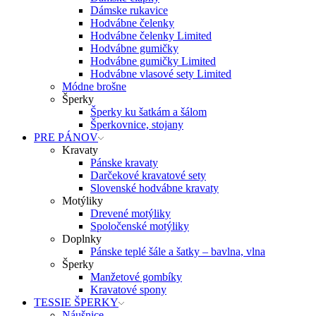
Dámske rukavice
Hodvábne čelenky
Hodvábne čelenky Limited
Hodvábne gumičky
Hodvábne gumičky Limited
Hodvábne vlasové sety Limited
Módne brošne
Šperky
Šperky ku šatkám a šálom
Šperkovnice, stojany
PRE PÁNOV
Kravaty
Pánske kravaty
Darčekové kravatové sety
Slovenské hodvábne kravaty
Motýliky
Drevené motýliky
Spoločenské motýliky
Doplnky
Pánske teplé šále a šatky – bavlna, vlna
Šperky
Manžetové gombíky
Kravatové spony
TESSIE ŠPERKY
Náušnice