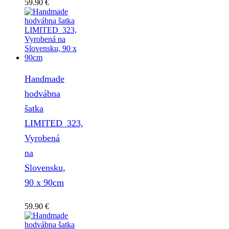
59.90
€
Handmade
hodvábna
šatka
LIMITED_323,
Vyrobená
na
Slovensku,
90 x 90cm
59.90
€