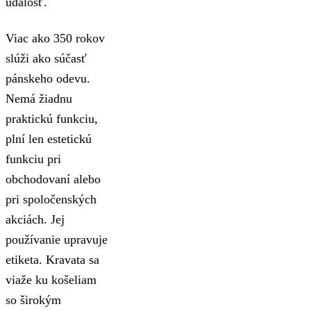
udalosť.
Viac ako 350 rokov
slúži ako súčasť
pánskeho odevu.
Nemá žiadnu
praktickú funkciu,
plní len estetickú
funkciu pri
obchodovaní alebo
pri spoločenských
akciách. Jej
používanie upravuje
etiketa. Kravata sa
viaže ku košeliam
so širokým