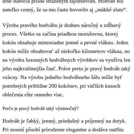
dlhé stáročia prísne stráženým tajomstvom. Hodváb bol
natoľko cenný, že sa mu často hovorilo aj „mäkké zlato“.
Výroba pravého hodvábu je dodnes náročný a zdĺhavý
proces. Všetko sa začína priadkou morušovou, ktorej
kokón obsahuje mimoriadne jemné a pevné vlákno. Jeden
kokón môže obsahovať až niekoľko kilometrov vlákna, no
na výrobu luxusných hodvábnych výrobkov sa využíva len
jeho najkvalitnejšia časť. Práve preto je pravý hodváb taký
vzácny. Na výrobu jedného hodvábneho šálu môže byť
potrebných približne 200 kokónov, pri väčších kusoch
oblečenia ešte omnoho viac.
Prečo je pravý hodváb taký výnimočný?
Hodváb je ľahký, jemný, priedušný a príjemný na dotyk.
Pri nosení pôsobí prirodzene elegantne a dodáva outfitu