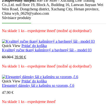
Zodpovedný subjekt
Hie-Tie Store - Xuchang Lele Trading
Co.,Ltd. null floor 19, Block A, Building 16, Lanwan Jiayuan Wei
Wen Road, Dongcheng district, Xuchang City, Henan province,
China wyh_0629@yahoo.com
Súvisiace produkty
Na sklade 1 ks - expedujeme ihneď (možné aj doobjednať)
Quick View
Pridať do košíka
Kvalitný ručne tkaný kašmírový a bavlnený šál – model 03
Pôvodná
Aktuálna
69.90
€
39.90
€
cena
cena
bola:
je:
Na sklade 1 ks - expedujeme ihneď (možné aj doobjednať)
69.90 €.
39.90 €.
Quick View
Pridať do košíka
Elegantný dámsky šál z kašmíru so vzorom, č.6
47.90
€
Na sklade 1 ks - expedujeme ihneď