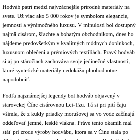
Hodváb patrí medzi najvzácnejšie prírodné materiály na
svete. Už viac ako 5 000 rokov je symbolom elegancie,
jemnosti a výnimočného luxusu. V minulosti bol dostupný
najmä cisárom, šľachte a bohatým obchodníkom, dnes ho
nájdeme predovšetkým v kvalitných módnych doplnkoch,
luxusnom oblečení a prémiových textíliách. Pravý hodváb
si aj po stáročiach zachováva svoje jedinečné vlastnosti,
ktoré syntetické materiály nedokážu plnohodnotne
napodobniť.
Podľa najznámejšej legendy bol hodváb objavený v
starovekej Číne cisárovnou Lei-Tzu. Tá si pri pití čaju
všimla, že z kukly priadky morušovej sa vo vode začínajú
oddeľovať jemné, lesklé vlákna. Práve tento okamih mal
stáť pri zrode výroby hodvábu, ktorá sa v Číne stala po