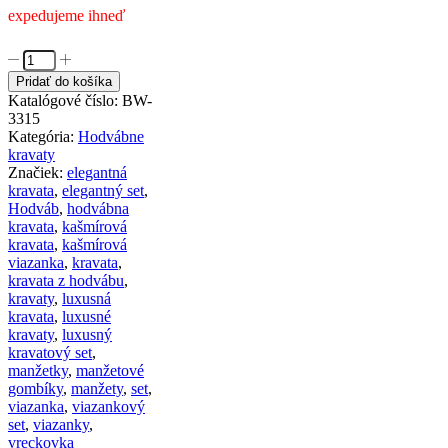
expedujeme ihneď
množstvo
Luxusný
Pridať do košíka
kravatový
Katalógové číslo:
BW-
set
3315
s
Kategória:
Hodvábne
zlatými
kravaty
pásmi
Značiek:
elegantná
s
kravata
,
elegantný set
,
vreckovkou
Hodváb
,
hodvábna
a
kravata
,
kašmírová
manžetami
kravata
,
kašmírová
viazanka
,
kravata
,
kravata z hodvábu
,
kravaty
,
luxusná
kravata
,
luxusné
kravaty
,
luxusný
kravatový set
,
manžetky
,
manžetové
gombíky
,
manžety
,
set
,
viazanka
,
viazankový
set
,
viazanky
,
vreckovka