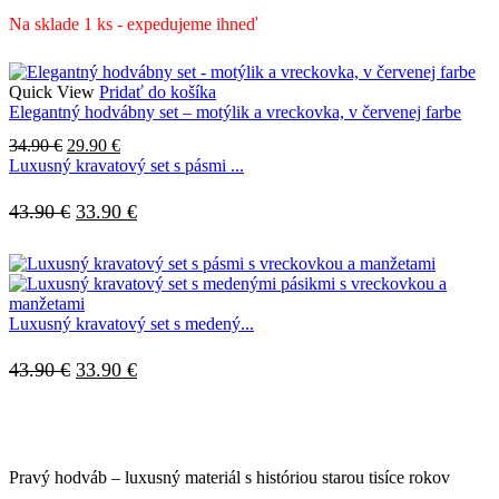
cena
cena
bola:
je:
Na sklade 1 ks - expedujeme ihneď
54.90 €.
38.90 €.
Quick View
Pridať do košíka
Elegantný hodvábny set – motýlik a vreckovka, v červenej farbe
Pôvodná
Aktuálna
34.90
€
29.90
€
cena
cena
Luxusný kravatový set s pásmi ...
bola:
je:
34.90 €.
29.90 €.
Pôvodná
Aktuálna
43.90
€
33.90
€
cena
cena
bola:
je:
43.90 €.
33.90 €.
Luxusný kravatový set s medený...
Pôvodná
Aktuálna
43.90
€
33.90
€
cena
cena
bola:
je:
43.90 €.
33.90 €.
Pravý hodváb – luxusný materiál s históriou starou tisíce rokov