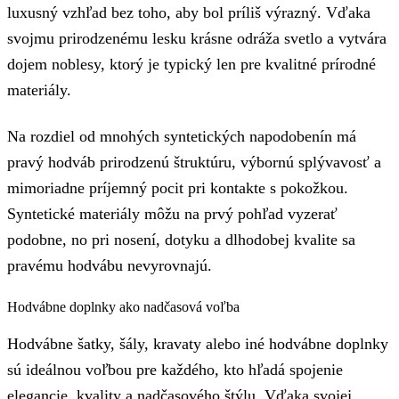
luxusný vzhľad bez toho, aby bol príliš výrazný. Vďaka
svojmu prirodzenému lesku krásne odráža svetlo a vytvára
dojem noblesy, ktorý je typický len pre kvalitné prírodné
materiály.
Na rozdiel od mnohých syntetických napodobenín má
pravý hodváb prirodzenú štruktúru, výbornú splývavosť a
mimoriadne príjemný pocit pri kontakte s pokožkou.
Syntetické materiály môžu na prvý pohľad vyzerať
podobne, no pri nosení, dotyku a dlhodobej kvalite sa
pravému hodvábu nevyrovnajú.
Hodvábne doplnky ako nadčasová voľba
Hodvábne šatky, šály, kravaty alebo iné hodvábne doplnky
sú ideálnou voľbou pre každého, kto hľadá spojenie
elegancie, kvality a nadčasového štýlu. Vďaka svojej