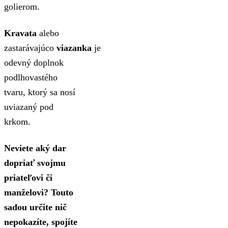
golierom.
Kravata
alebo
zastarávajúco
viazanka
je
odevný doplnok
podlhovastého
tvaru, ktorý sa nosí
uviazaný pod
krkom.
Neviete aký dar
dopriať svojmu
priateľovi či
manželovi? Touto
sadou určite nič
nepokazíte, spojíte