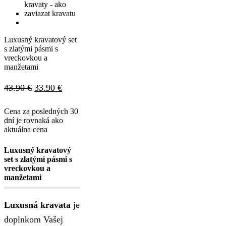
Luxusný kravatový set
s zlatými pásmi s
vreckovkou a
manžetami
Pôvodná
Aktuálna
43.90
€
33.90
€
cena
cena
Cena za posledných 30
bola:
je:
dní je rovnaká ako
aktuálna cena
43.90 €.
33.90 €.
Luxusný kravatový
set s zlatými pásmi s
vreckovkou a
manžetami
Luxusná kravata
je
doplnkom Vašej