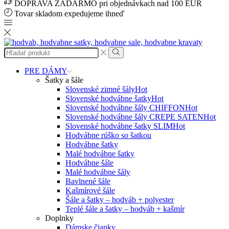
DOPRAVA ZADARMO pri objednávkach nad 100 EUR
Tovar skladom expedujeme ihneď
Search
input
Search
PRE DÁMY
Šatky a šále
Slovenské zimné šály
Hot
Slovenské hodvábne šatky
Hot
Slovenské hodvábne šály CHIFFON
Hot
Slovenské hodvábne šály CREPE SATEN
Hot
Slovenské hodvábne šatky SLIM
Hot
Hodvábne rúško so šatkou
Hodvábne šatky
Malé hodvábne šatky
Hodvábne šále
Malé hodvábne šály
Bavlnené šále
Kašmírové šále
Šále a šatky – hodváb + polyester
Teplé šále a šatky – hodváb + kašmír
Doplnky
Dámske čiapky