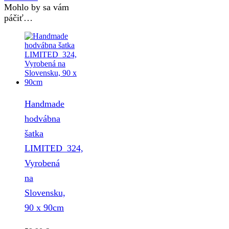
Mohlo by sa vám
páčiť…
Handmade
hodvábna
šatka
LIMITED_324,
Vyrobená
na
Slovensku,
90 x 90cm