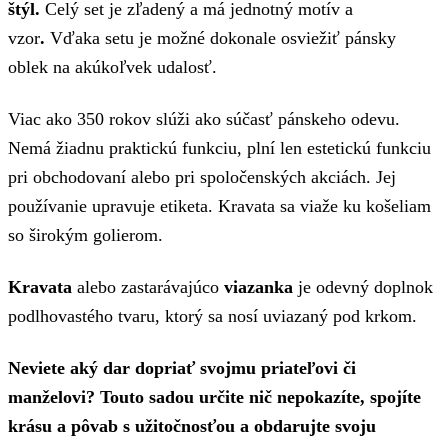
štýl.
Celý set je zľadený a má jednotný motív a
vzor
.
Vďaka setu je možné dokonale osviežiť pánsky
oblek na akúkoľvek udalosť.
Viac ako 350 rokov slúži ako súčasť pánskeho odevu.
Nemá žiadnu praktickú funkciu, plní len estetickú funkciu
pri obchodovaní alebo pri spoločenských akciách. Jej
používanie upravuje etiketa. Kravata sa viaže ku košeliam
so širokým golierom.
Kravata
alebo zastarávajúco
viazanka
je odevný doplnok
podlhovastého tvaru, ktorý sa nosí uviazaný pod krkom.
Neviete aký dar dopriať svojmu priateľovi či
manželovi? Touto sadou určite nič nepokazíte, spojíte
krásu a pôvab s užitočnosťou a obdarujte svoju