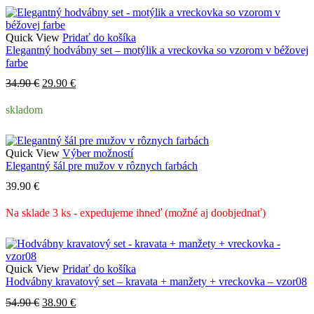
Quick View
Pridať do košíka
Elegantný hodvábny set – motýlik a vreckovka so vzorom v béžovej
farbe
Pôvodná
Aktuálna
34.90
€
29.90
€
cena
cena
bola:
je:
skladom
34.90 €.
29.90 €.
Tento
Quick View
Výber možností
produkt
Elegantný šál pre mužov v rôznych farbách
má
39.90
€
viacero
variantov.
Na sklade 3 ks - expedujeme ihneď (možné aj doobjednať)
Možnosti
si
môžete
vybrať
na
Quick View
Pridať do košíka
stránke
Hodvábny kravatový set – kravata + manžety + vreckovka – vzor08
produktu.
Pôvodná
Aktuálna
54.90
€
38.90
€