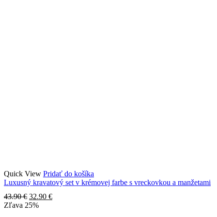
Quick View
Pridať do košíka
Luxusný kravatový set v krémovej farbe s vreckovkou a manžetami
Pôvodná
Aktuálna
43.90
€
32.90
€
cena
cena
Zľava
25%
bola:
je: