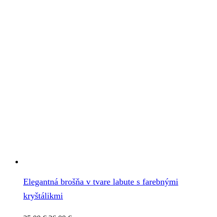
Elegantná brošňa v tvare labute s farebnými
kryštálikmi