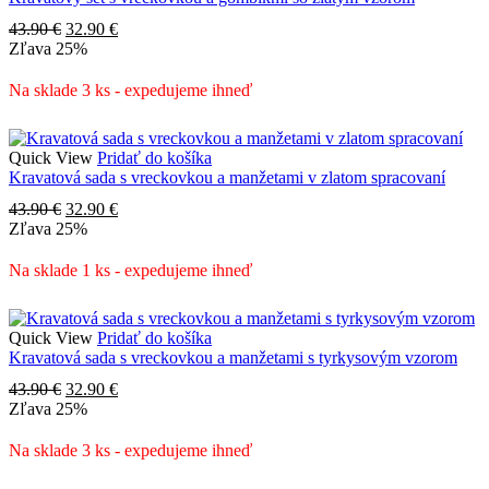
Pôvodná
Aktuálna
43.90
€
32.90
€
cena
cena
Zľava
25%
bola:
je:
43.90 €.
32.90 €.
Na sklade 3 ks - expedujeme ihneď
Quick View
Pridať do košíka
Kravatová sada s vreckovkou a manžetami v zlatom spracovaní
Pôvodná
Aktuálna
43.90
€
32.90
€
cena
cena
Zľava
25%
bola:
je:
43.90 €.
32.90 €.
Na sklade 1 ks - expedujeme ihneď
Quick View
Pridať do košíka
Kravatová sada s vreckovkou a manžetami s tyrkysovým vzorom
Pôvodná
Aktuálna
43.90
€
32.90
€
cena
cena
Zľava
25%
bola:
je:
43.90 €.
32.90 €.
Na sklade 3 ks - expedujeme ihneď