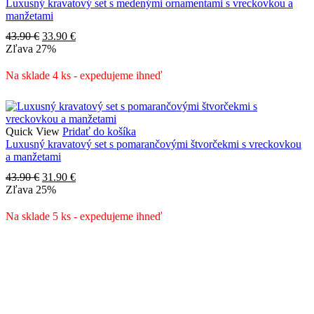
Luxusný kravatový set s medenými ornamentami s vreckovkou a
manžetami
Pôvodná
Aktuálna
43.90
€
33.90
€
cena
cena
Zľava
27%
bola:
je:
43.90 €.
33.90 €.
Na sklade 4 ks - expedujeme ihneď
Quick View
Pridať do košíka
Luxusný kravatový set s pomarančovými štvorčekmi s vreckovkou
a manžetami
Pôvodná
Aktuálna
43.90
€
31.90
€
cena
cena
Zľava
25%
bola:
je:
43.90 €.
31.90 €.
Na sklade 5 ks - expedujeme ihneď