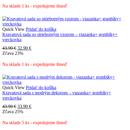
43.90 €.
32.90 €.
Na sklade 1 ks - expedujeme ihneď
Quick View
Pridať do košíka
Kravatová sada so strieborným vzorom – viazanka+ gombíky+
vreckovka
Pôvodná
Aktuálna
43.90
€
32.90
€
cena
cena
Zľava
23%
bola:
je:
43.90 €.
32.90 €.
Na sklade 1 ks - expedujeme ihneď
Quick View
Pridať do košíka
Kravatová sada s modrým dekorom – viazanka+ gombíky+
vreckovka
Pôvodná
Aktuálna
43.90
€
33.90
€
cena
cena
Zľava
25%
bola:
je:
43.90 €.
33.90 €.
Na sklade 5 ks - expedujeme ihneď