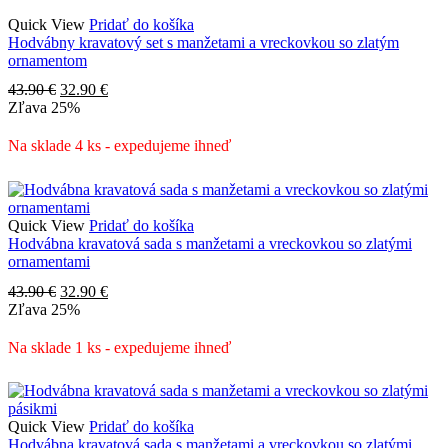
Quick View
Pridať do košíka
Hodvábny kravatový set s manžetami a vreckovkou so zlatým
ornamentom
Pôvodná
Aktuálna
43.90
€
32.90
€
cena
cena
Zľava
25%
bola:
je:
43.90 €.
32.90 €.
Na sklade 4 ks - expedujeme ihneď
Quick View
Pridať do košíka
Hodvábna kravatová sada s manžetami a vreckovkou so zlatými
ornamentami
Pôvodná
Aktuálna
43.90
€
32.90
€
cena
cena
Zľava
25%
bola:
je:
43.90 €.
32.90 €.
Na sklade 1 ks - expedujeme ihneď
Quick View
Pridať do košíka
Hodvábna kravatová sada s manžetami a vreckovkou so zlatými