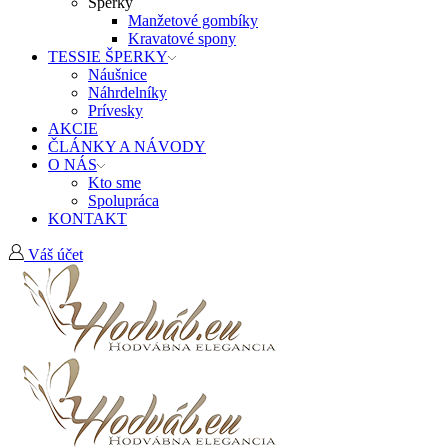
Šperky
Manžetové gombíky
Kravatové spony
TESSIE ŠPERKY
Náušnice
Náhrdelníky
Prívesky
AKCIE
ČLÁNKY A NÁVODY
O NÁS
Kto sme
Spolupráca
KONTAKT
Váš účet