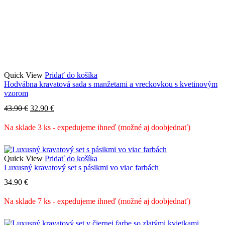
Quick View
Pridať do košíka
Hodvábna kravatová sada s manžetami a vreckovkou s kvetinovým
vzorom
Pôvodná
Aktuálna
43.90
€
32.90
€
cena
cena
bola:
je:
Na sklade 3 ks - expedujeme ihneď (možné aj doobjednať)
43.90 €.
32.90 €.
Quick View
Pridať do košíka
Luxusný kravatový set s pásikmi vo viac farbách
34.90
€
Na sklade 7 ks - expedujeme ihneď (možné aj doobjednať)