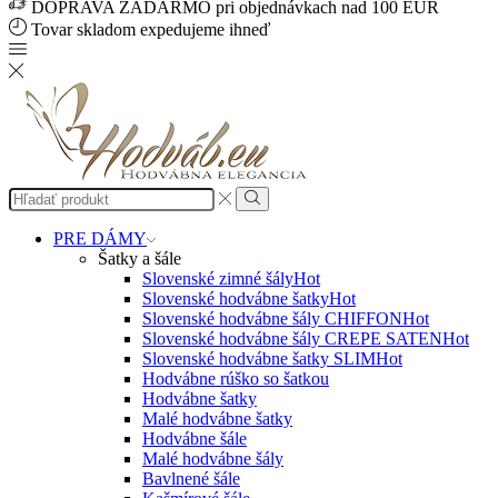
DOPRAVA ZADARMO pri objednávkach nad 100 EUR
Tovar skladom expedujeme ihneď
Search
input
Search
PRE DÁMY
Šatky a šále
Slovenské zimné šály
Hot
Slovenské hodvábne šatky
Hot
Slovenské hodvábne šály CHIFFON
Hot
Slovenské hodvábne šály CREPE SATEN
Hot
Slovenské hodvábne šatky SLIM
Hot
Hodvábne rúško so šatkou
Hodvábne šatky
Malé hodvábne šatky
Hodvábne šále
Malé hodvábne šály
Bavlnené šále