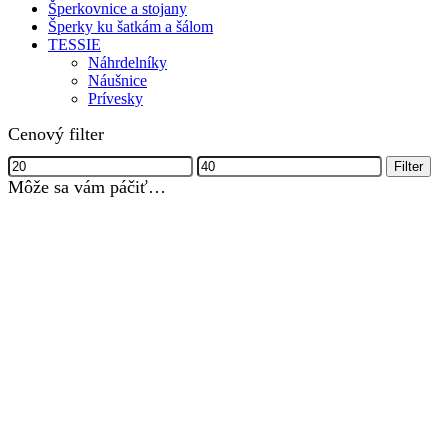
Šperkovnice a stojany
Šperky ku šatkám a šálom
TESSIE
Náhrdelníky
Náušnice
Prívesky
Cenový filter
Minimálna
Maximálna
Filter
cena
cena
Môže sa vám páčiť…