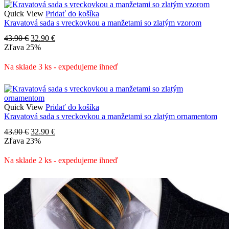
Quick View
Pridať do košíka
Kravatová sada s vreckovkou a manžetami so zlatým vzorom
Pôvodná
Aktuálna
43.90
€
32.90
€
cena
cena
Zľava
25%
bola:
je:
43.90 €.
32.90 €.
Na sklade 3 ks - expedujeme ihneď
Quick View
Pridať do košíka
Kravatová sada s vreckovkou a manžetami so zlatým ornamentom
Pôvodná
Aktuálna
43.90
€
32.90
€
cena
cena
Zľava
23%
bola:
je:
43.90 €.
32.90 €.
Na sklade 2 ks - expedujeme ihneď