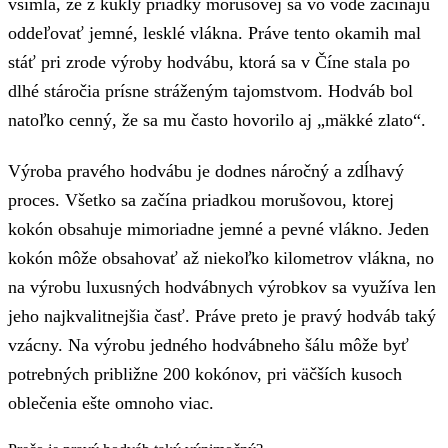
všimla, že z kukly priadky morušovej sa vo vode začínajú
oddeľovať jemné, lesklé vlákna. Práve tento okamih mal
stáť pri zrode výroby hodvábu, ktorá sa v Číne stala po
dlhé stáročia prísne stráženým tajomstvom. Hodváb bol
natoľko cenný, že sa mu často hovorilo aj „mäkké zlato“.
Výroba pravého hodvábu je dodnes náročný a zdĺhavý
proces. Všetko sa začína priadkou morušovou, ktorej
kokón obsahuje mimoriadne jemné a pevné vlákno. Jeden
kokón môže obsahovať až niekoľko kilometrov vlákna, no
na výrobu luxusných hodvábnych výrobkov sa využíva len
jeho najkvalitnejšia časť. Práve preto je pravý hodváb taký
vzácny. Na výrobu jedného hodvábneho šálu môže byť
potrebných približne 200 kokónov, pri väčších kusoch
oblečenia ešte omnoho viac.