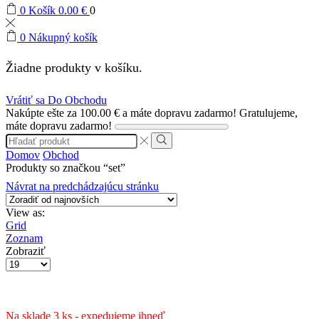
0
Košík
0.00
€
0
0
Nákupný košík
Žiadne produkty v košíku.
Vrátiť sa Do Obchodu
Nakúpte ešte za
100.00
€
a máte dopravu zadarmo!
Gratulujeme,
máte dopravu zadarmo!
Search
input
Search
Domov
Obchod
Produkty so značkou “set”
Návrat na predchádzajúcu stránku
View as:
Grid
Zoznam
Zobraziť
Produktov
na
stranu
Na sklade 3 ks - expedujeme ihneď