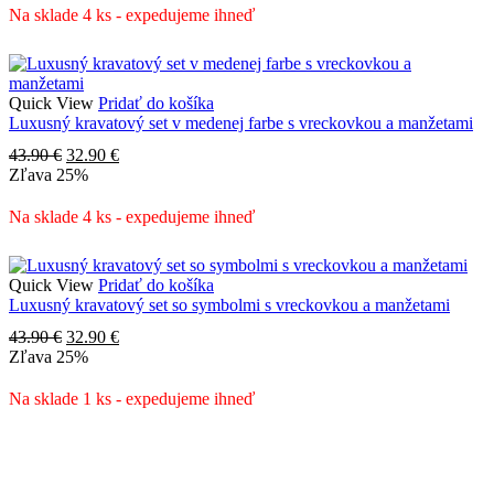
43.90 €.
32.90 €.
Na sklade 4 ks - expedujeme ihneď
Quick View
Pridať do košíka
Luxusný kravatový set v medenej farbe s vreckovkou a manžetami
Pôvodná
Aktuálna
43.90
€
32.90
€
cena
cena
Zľava
25%
bola:
je:
43.90 €.
32.90 €.
Na sklade 4 ks - expedujeme ihneď
Quick View
Pridať do košíka
Luxusný kravatový set so symbolmi s vreckovkou a manžetami
Pôvodná
Aktuálna
43.90
€
32.90
€
cena
cena
Zľava
25%
bola:
je:
43.90 €.
32.90 €.
Na sklade 1 ks - expedujeme ihneď