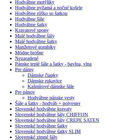
Hodvábne motýliky
Hodvábne pyžamá a nočné košele
Hodvábne rúško so šatkou
Hodvábne šále
Hodvábne šatky
Kravatové spony
Malé hodvábne šály
Malé hodvábne šatky
Manžetové gombíky
Módne brošne
Nezaradené
Pánske teplé šále a šatky - bavlna, vlna
Pre dámy
Dámske čiapky
Dámske rukavice
Kašmírové dámske šále
Pre pánov
Hodvábne pánske vesty
Šále a šatky - hodváb + polyester
Slovenské hodvábne kravaty
Slovenské hodvábne šály CHIFFON
Slovenské hodvábne šály CREPE SATEN
Slovenské hodvábne šatky
Slovenské hodvábne šatky SLIM
Slovenské zimné šály