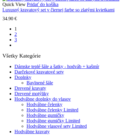
Quick View
Pridať do košíka
Luxusný kravatový set v čiernej farbe so zlatými kvietkami
34.90
€
1
2
3
next
Všetky Kategórie
Dámske teplé šále a šatky - hodváb + kašmír
Darčekové kravatové sety
Doplnky
Bavlnené šále
Drevené kravaty
Drevené motýliky
Hodvábne doplnky do vlasov
Hodvábne čelenky
Hodvábne čelenky Limited
Hodvábne gumičky
Hodvábne gumičky Limited
Hodvábne vlasové sety Limited
Hodvábne kravaty