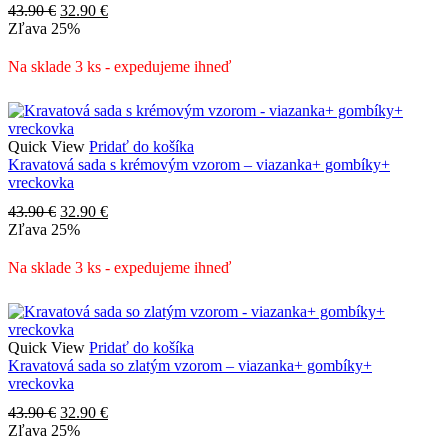
Pôvodná
Aktuálna
43.90
€
32.90
€
cena
cena
Zľava
25%
bola:
je:
43.90 €.
32.90 €.
Na sklade 3 ks - expedujeme ihneď
Quick View
Pridať do košíka
Kravatová sada s krémovým vzorom – viazanka+ gombíky+
vreckovka
Pôvodná
Aktuálna
43.90
€
32.90
€
cena
cena
Zľava
25%
bola:
je:
43.90 €.
32.90 €.
Na sklade 3 ks - expedujeme ihneď
Quick View
Pridať do košíka
Kravatová sada so zlatým vzorom – viazanka+ gombíky+
vreckovka
Pôvodná
Aktuálna
43.90
€
32.90
€
cena
cena
Zľava
25%
bola:
je: