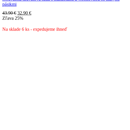
pásikmi
Pôvodná
Aktuálna
43.90
€
32.90
€
cena
cena
Zľava
25%
bola:
je:
43.90 €.
32.90 €.
Na sklade 6 ks - expedujeme ihneď