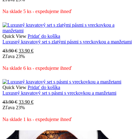
bola:
je:
43.90 €.
33.90 €.
Na sklade 5 ks - expedujeme ihneď
Quick View
Pridať do košíka
Luxusný kravatový set s zlatými pásmi s vreckovkou a manžetami
Pôvodná
Aktuálna
43.90
€
33.90
€
cena
cena
Zľava
23%
bola:
je:
43.90 €.
33.90 €.
Na sklade 6 ks - expedujeme ihneď
Quick View
Pridať do košíka
Luxusný kravatový set s pásmi s vreckovkou a manžetami
Pôvodná
Aktuálna
43.90
€
33.90
€
cena
cena
Zľava
23%
bola:
je:
43.90 €.
33.90 €.
Na sklade 1 ks - expedujeme ihneď