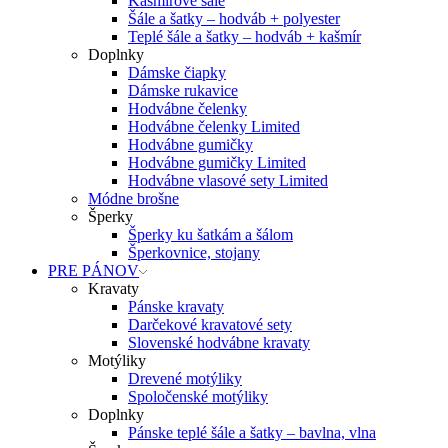
Kašmírové šále
Šále a šatky – hodváb + polyester
Teplé šále a šatky – hodváb + kašmír
Doplnky
Dámske čiapky
Dámske rukavice
Hodvábne čelenky
Hodvábne čelenky Limited
Hodvábne gumičky
Hodvábne gumičky Limited
Hodvábne vlasové sety Limited
Módne brošne
Šperky
Šperky ku šatkám a šálom
Šperkovnice, stojany
PRE PÁNOV
Kravaty
Pánske kravaty
Darčekové kravatové sety
Slovenské hodvábne kravaty
Motýliky
Drevené motýliky
Spoločenské motýliky
Doplnky
Pánske teplé šále a šatky – bavlna, vlna