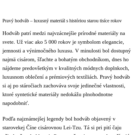
Pravý hodváb – luxusný materiál s históriou starou tisíce rokov
Hodváb patrí medzi najvzácnejšie prírodné materiály na
svete. Už viac ako 5 000 rokov je symbolom elegancie,
jemnosti a výnimočného luxusu. V minulosti bol dostupný
najmä cisárom, šľachte a bohatým obchodníkom, dnes ho
nájdeme predovšetkým v kvalitných módnych doplnkoch,
luxusnom oblečení a prémiových textíliách. Pravý hodváb
si aj po stáročiach zachováva svoje jedinečné vlastnosti,
ktoré syntetické materiály nedokážu plnohodnotne
napodobniť.
Podľa najznámejšej legendy bol hodváb objavený v
starovekej Číne cisárovnou Lei-Tzu. Tá si pri pití čaju