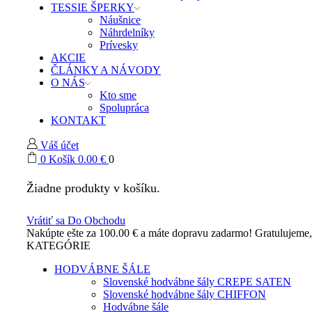
TESSIE ŠPERKY
Náušnice
Náhrdelníky
Prívesky
AKCIE
ČLÁNKY A NÁVODY
O NÁS
Kto sme
Spolupráca
KONTAKT
Váš účet
0
Košík
0.00
€
0
Žiadne produkty v košíku.
Vrátiť sa Do Obchodu
Nakúpte ešte za
100.00
€
a máte dopravu zadarmo!
Gratulujeme
KATEGÓRIE
HODVÁBNE ŠÁLE
Slovenské hodvábne šály CREPE SATEN
Slovenské hodvábne šály CHIFFON
Hodvábne šále