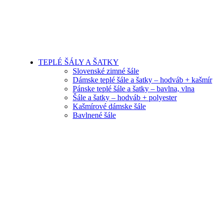
TEPLÉ ŠÁLY A ŠATKY
Slovenské zimné šále
Dámske teplé šále a šatky – hodváb + kašmír
Pánske teplé šále a šatky – bavlna, vlna
Šále a šatky – hodváb + polyester
Kašmírové dámske šále
Bavlnené šále