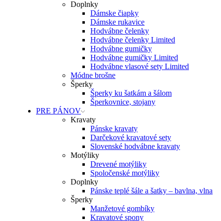
Doplnky
Dámske čiapky
Dámske rukavice
Hodvábne čelenky
Hodvábne čelenky Limited
Hodvábne gumičky
Hodvábne gumičky Limited
Hodvábne vlasové sety Limited
Módne brošne
Šperky
Šperky ku šatkám a šálom
Šperkovnice, stojany
PRE PÁNOV
Kravaty
Pánske kravaty
Darčekové kravatové sety
Slovenské hodvábne kravaty
Motýliky
Drevené motýliky
Spoločenské motýliky
Doplnky
Pánske teplé šále a šatky – bavlna, vlna
Šperky
Manžetové gombíky
Kravatové spony