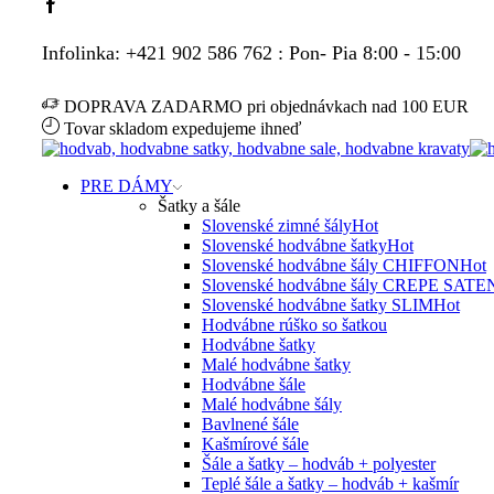
Facebook
Infolinka: +421 902 586 762 : Pon- Pia 8:00 - 15:00
DOPRAVA ZADARMO pri objednávkach nad 100 EUR
Tovar skladom expedujeme ihneď
PRE DÁMY
Šatky a šále
Slovenské zimné šály
Hot
Slovenské hodvábne šatky
Hot
Slovenské hodvábne šály CHIFFON
Hot
Slovenské hodvábne šály CREPE SATE
Slovenské hodvábne šatky SLIM
Hot
Hodvábne rúško so šatkou
Hodvábne šatky
Malé hodvábne šatky
Hodvábne šále
Malé hodvábne šály
Bavlnené šále
Kašmírové šále
Šále a šatky – hodváb + polyester
Teplé šále a šatky – hodváb + kašmír