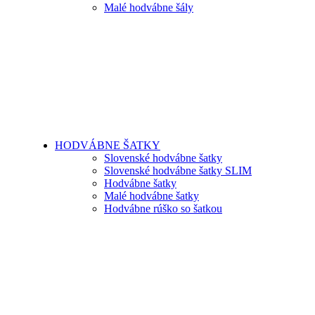
Malé hodvábne šály
HODVÁBNE ŠATKY
Slovenské hodvábne šatky
Slovenské hodvábne šatky SLIM
Hodvábne šatky
Malé hodvábne šatky
Hodvábne rúško so šatkou