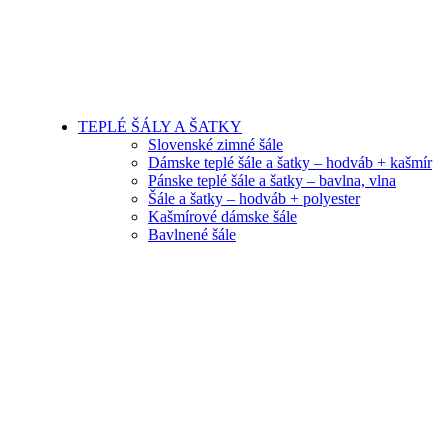
TEPLÉ ŠÁLY A ŠATKY
Slovenské zimné šále
Dámske teplé šále a šatky – hodváb + kašmír
Pánske teplé šále a šatky – bavlna, vlna
Šále a šatky – hodváb + polyester
Kašmírové dámske šále
Bavlnené šále