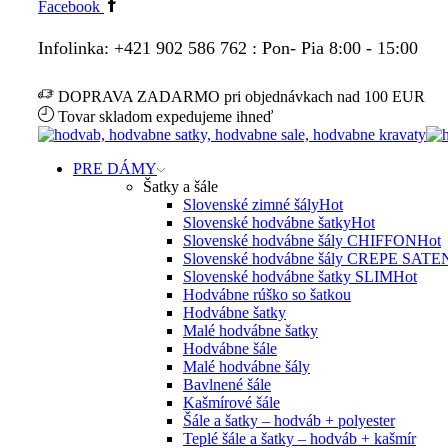
Facebook
Infolinka: +421 902 586 762 : Pon- Pia 8:00 - 15:00
DOPRAVA ZADARMO pri objednávkach nad 100 EUR
Tovar skladom expedujeme ihneď
PRE DÁMY
Šatky a šále
Slovenské zimné šály
Hot
Slovenské hodvábne šatky
Hot
Slovenské hodvábne šály CHIFFON
Hot
Slovenské hodvábne šály CREPE SATE
Slovenské hodvábne šatky SLIM
Hot
Hodvábne rúško so šatkou
Hodvábne šatky
Malé hodvábne šatky
Hodvábne šále
Malé hodvábne šály
Bavlnené šále
Kašmírové šále
Šále a šatky – hodváb + polyester
Teplé šále a šatky – hodváb + kašmír