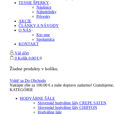
TESSIE ŠPERKY
Náušnice
Náhrdelníky
Prívesky
AKCIE
ČLÁNKY A NÁVODY
O NÁS
Kto sme
Spolupráca
KONTAKT
Váš účet
0
Košík
0.00
€
0
Žiadne produkty v košíku.
Vrátiť sa Do Obchodu
Nakúpte ešte za
100.00
€
a máte dopravu zadarmo!
Gratulujeme
KATEGÓRIE
HODVÁBNE ŠÁLE
Slovenské hodvábne šály CREPE SATEN
Slovenské hodvábne šály CHIFFON
Hodvábne šále