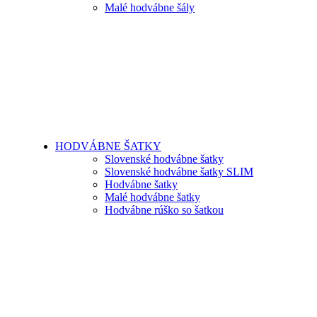
Malé hodvábne šály
HODVÁBNE ŠATKY
Slovenské hodvábne šatky
Slovenské hodvábne šatky SLIM
Hodvábne šatky
Malé hodvábne šatky
Hodvábne rúško so šatkou