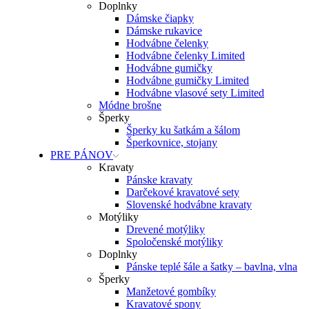
Doplnky
Dámske čiapky
Dámske rukavice
Hodvábne čelenky
Hodvábne čelenky Limited
Hodvábne gumičky
Hodvábne gumičky Limited
Hodvábne vlasové sety Limited
Módne brošne
Šperky
Šperky ku šatkám a šálom
Šperkovnice, stojany
PRE PÁNOV
Kravaty
Pánske kravaty
Darčekové kravatové sety
Slovenské hodvábne kravaty
Motýliky
Drevené motýliky
Spoločenské motýliky
Doplnky
Pánske teplé šále a šatky – bavlna, vlna
Šperky
Manžetové gombíky
Kravatové spony