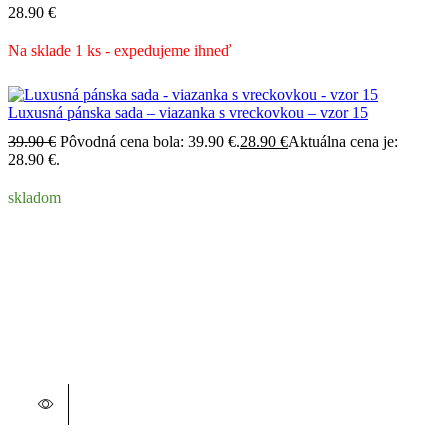
28.90
€
Na sklade 1 ks - expedujeme ihneď
Luxusná pánska sada – viazanka s vreckovkou – vzor 15
39.90
€
Pôvodná cena bola: 39.90 €.
28.90
€
Aktuálna cena je:
28.90 €.
skladom
Tento produkt má viacero variantov. Možnosti si môžete vybrať
Tento produkt má viacero variantov. Možnosti si môžete vybrať