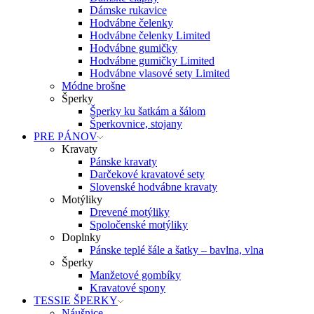
Dámske rukavice
Hodvábne čelenky
Hodvábne čelenky Limited
Hodvábne gumičky
Hodvábne gumičky Limited
Hodvábne vlasové sety Limited
Módne brošne
Šperky
Šperky ku šatkám a šálom
Šperkovnice, stojany
PRE PÁNOV
Kravaty
Pánske kravaty
Darčekové kravatové sety
Slovenské hodvábne kravaty
Motýliky
Drevené motýliky
Spoločenské motýliky
Doplnky
Pánske teplé šále a šatky – bavlna, vlna
Šperky
Manžetové gombíky
Kravatové spony
TESSIE ŠPERKY
Náušnice