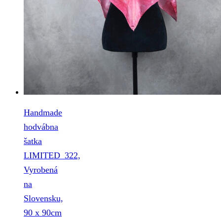
Handmade
hodvábna
šatka
LIMITED_322,
Vyrobená
na
Slovensku,
90 x 90cm