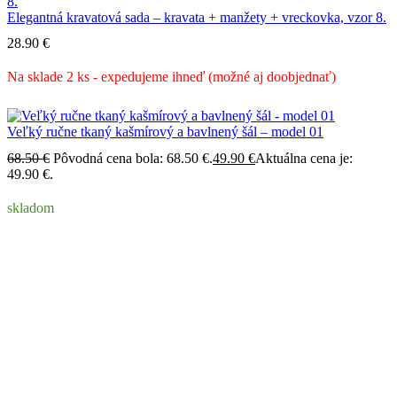
Elegantná kravatová sada – kravata + manžety + vreckovka, vzor 8.
28.90
€
Na sklade 2 ks - expedujeme ihneď (možné aj doobjednať)
Veľký ručne tkaný kašmírový a bavlnený šál – model 01
68.50
€
Pôvodná cena bola: 68.50 €.
49.90
€
Aktuálna cena je:
49.90 €.
skladom