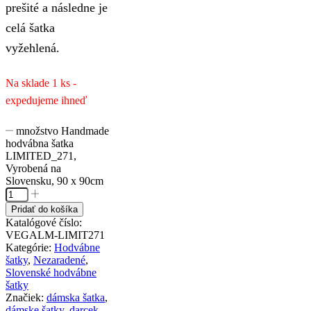
prešité a následne je
celá šatka
vyžehlená.
Na sklade 1 ks -
expedujeme ihneď
množstvo Handmade
hodvábna šatka
LIMITED_271,
Vyrobená na
Slovensku, 90 x 90cm
Pridať do košíka
Katalógové číslo:
VEGALM-LIMIT271
Kategórie:
Hodvábne
šatky
,
Nezaradené
,
Slovenské hodvábne
šatky
Značiek:
dámska šatka
,
dámske šatky
,
darcek