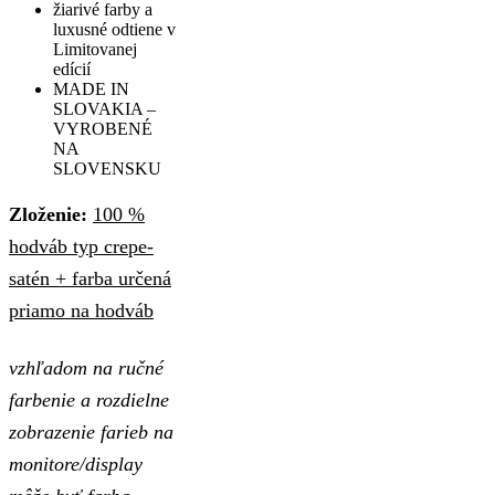
žiarivé farby a
luxusné odtiene v
Limitovanej
edícií
MADE IN
SLOVAKIA –
VYROBENÉ
NA
SLOVENSKU
Zloženie:
100 %
hodváb typ crepe-
satén + farba určená
priamo na hodváb
vzhľadom na ručné
farbenie a rozdielne
zobrazenie farieb na
monitore/display