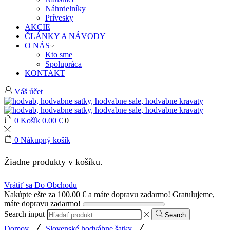
Náhrdelníky
Prívesky
AKCIE
ČLÁNKY A NÁVODY
O NÁS
Kto sme
Spolupráca
KONTAKT
Váš účet
0
Košík
0.00
€
0
0
Nákupný košík
Žiadne produkty v košíku.
Vrátiť sa Do Obchodu
Nakúpte ešte za
100.00
€
a máte dopravu zadarmo!
Gratulujeme,
máte dopravu zadarmo!
Search input
Search
/
/
Domov
Slovenské hodvábne šatky