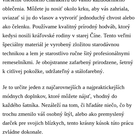
oblečenia. Môžete ju nosiť okolo krku, aby vás zahriala,
uviazať si ju do vlasov a vytvoriť jednoduchý chvost alebo
ako čelenku. Používame kvalitný prírodný hodváb, ktorý
kedysi nosili kráľovské rodiny v starej Číne. Tento veľmi
špeciálny materiál je vyrobený zložitou starodávnou
technikou a lem je starostlivo ručne šitý profesionálnymi
remeselníkmi. Je obojstranne zafarbený prirodzene, šetrný
k citlivej pokožke, udržateľný a stálofarebný.
Je to určite jeden z najčarovnejších a najpraktickejších
módnych doplnkov, ktoré môžete nájsť, vhodný do
každého šatníka. Nezáleží na tom, či hľadáte niečo, čo by
trochu zmenilo váš osobný štýl, alebo ako premyslený
darček pre svojich blízkych, tento krásny kúsok túto prácu
zvládne dokonale.