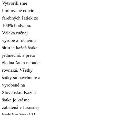
Vytvorili sme
limitované edície
farebných šatiek zo
100% hodvábu.
Vďaka ručnej
výrobe a ručnému
šitiu je každá šatka
jedinečná, a preto
žiadna šatka nebude
rovnaká. Všetky
šatky sú navrhnuté a
vyrobené na
Slovensku. Každá
šatka je krásne
zabalená v luxusnej
krabičke VegaLM