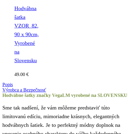
Hodvábna
šatka
VZOR_82,
90 x 90cm,
Vyrobené
na
Slovensku
49.00
€
Popis
Výrobca a Bezpečnosť
Hodvábne šatky značky VegaLM vyrobené na SLOVENSKU
Sme tak nadšení, že vám môžeme predstaviť túto
limitovanú edíciu, mimoriadne krásnych, elegantných
hodvábnych šatiek. Je to perfektný módny doplnok na
vnesenie osobného charakteru do vášho každodenného