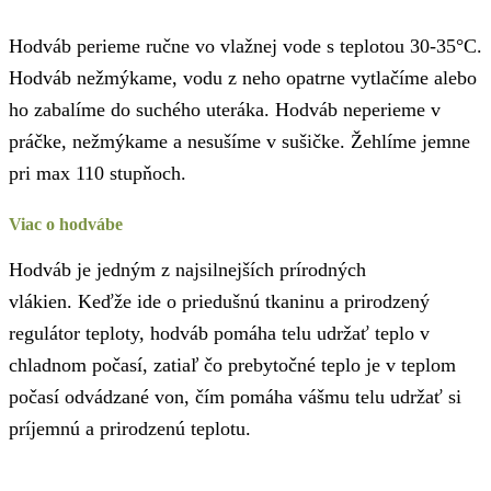
Hodváb perieme ručne vo vlažnej vode s teplotou 30-35°C.
Hodváb nežmýkame, vodu z neho opatrne vytlačíme alebo
ho zabalíme do suchého uteráka. Hodváb neperieme v
práčke, nežmýkame a nesušíme v sušičke. Žehlíme jemne
pri max 110 stupňoch.
Viac o hodvábe
Hodváb je jedným z najsilnejších prírodných
vlákien. Keďže ide o priedušnú tkaninu a prirodzený
regulátor teploty, hodváb pomáha telu udržať teplo v
chladnom počasí, zatiaľ čo prebytočné teplo je v teplom
počasí odvádzané von, čím pomáha vášmu telu udržať si
príjemnú a prirodzenú teplotu.