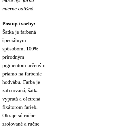
môže byť farba
mierne odlišná.
Postup tvorby:
Šatka je farbená
špeciálnym
spôsobom, 100%
prírodným
pigmentom určeným
priamo na farbenie
hodvábu. Farba je
zafixovaná, šatka
vypratá a ošetrená
fixátorom farieb.
Okraje sú ručne
zrolované a ručne