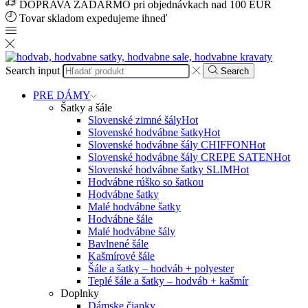
DOPRAVA ZADARMO pri objednávkach nad 100 EUR
Tovar skladom expedujeme ihneď
Search input
Search
PRE DÁMY
Šatky a šále
Slovenské zimné šály
Hot
Slovenské hodvábne šatky
Hot
Slovenské hodvábne šály CHIFFON
Hot
Slovenské hodvábne šály CREPE SATEN
Hot
Slovenské hodvábne šatky SLIM
Hot
Hodvábne rúško so šatkou
Hodvábne šatky
Malé hodvábne šatky
Hodvábne šále
Malé hodvábne šály
Bavlnené šále
Kašmírové šále
Šále a šatky – hodváb + polyester
Teplé šále a šatky – hodváb + kašmír
Doplnky
Dámske čiapky