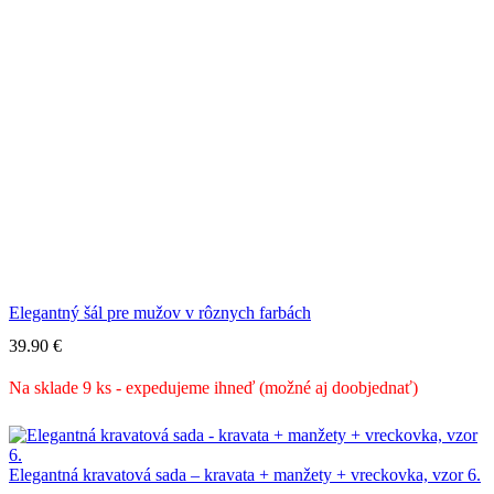
Elegantný šál pre mužov v rôznych farbách
39.90
€
Na sklade 9 ks - expedujeme ihneď (možné aj doobjednať)
Elegantná kravatová sada – kravata + manžety + vreckovka, vzor 6.