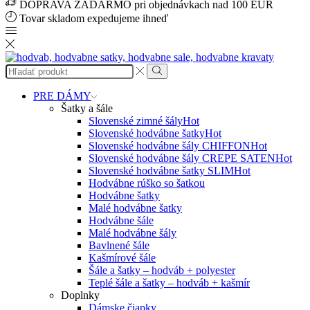
DOPRAVA ZADARMO pri objednávkach nad 100 EUR
Tovar skladom expedujeme ihneď
Search
input
Search
PRE DÁMY
Šatky a šále
Slovenské zimné šály
Hot
Slovenské hodvábne šatky
Hot
Slovenské hodvábne šály CHIFFON
Hot
Slovenské hodvábne šály CREPE SATEN
Hot
Slovenské hodvábne šatky SLIM
Hot
Hodvábne rúško so šatkou
Hodvábne šatky
Malé hodvábne šatky
Hodvábne šále
Malé hodvábne šály
Bavlnené šále
Kašmírové šále
Šále a šatky – hodváb + polyester
Teplé šále a šatky – hodváb + kašmír
Doplnky
Dámske čiapky