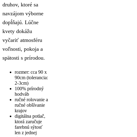
druhov, ktoré sa
navzájom výborne
dopĺňajú. Lúčne
kvety dokážu
vyčariť atmosféru
voľnosti, pokoja a
spätosti s prírodou.
rozmer: cca 90 x
90cm (tolerancia:
2-3cm)
100% prírodný
hodváb
ručné rolovanie a
ručné obšívanie
krajov
digitálna potlač,
ktorá zaručuje
farebnú sýtosť
len z jednej