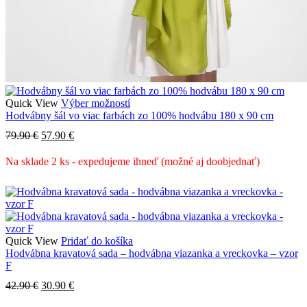
Tento
Quick View
Výber možností
produkt
Hodvábny šál vo viac farbách zo 100% hodvábu 180 x 90 cm
má
Pôvodná
Aktuálna
79.90
€
57.90
€
viacero
cena
cena
variantov.
bola:
je:
Na sklade 2 ks - expedujeme ihneď (možné aj doobjednať)
Možnosti
79.90 €.
57.90 €.
si
môžete
vybrať
na
stránke
produktu.
Quick View
Pridať do košíka
Hodvábna kravatová sada – hodvábna viazanka a vreckovka – vzor
F
Pôvodná
Aktuálna
42.90
€
30.90
€
cena
cena