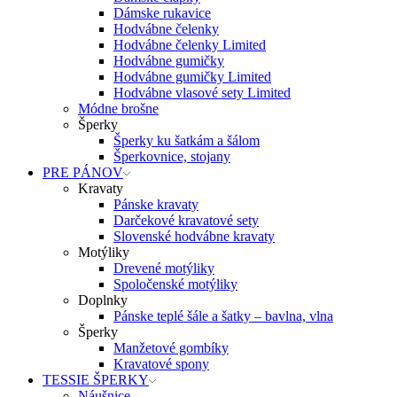
Dámske rukavice
Hodvábne čelenky
Hodvábne čelenky Limited
Hodvábne gumičky
Hodvábne gumičky Limited
Hodvábne vlasové sety Limited
Módne brošne
Šperky
Šperky ku šatkám a šálom
Šperkovnice, stojany
PRE PÁNOV
Kravaty
Pánske kravaty
Darčekové kravatové sety
Slovenské hodvábne kravaty
Motýliky
Drevené motýliky
Spoločenské motýliky
Doplnky
Pánske teplé šále a šatky – bavlna, vlna
Šperky
Manžetové gombíky
Kravatové spony
TESSIE ŠPERKY
Náušnice