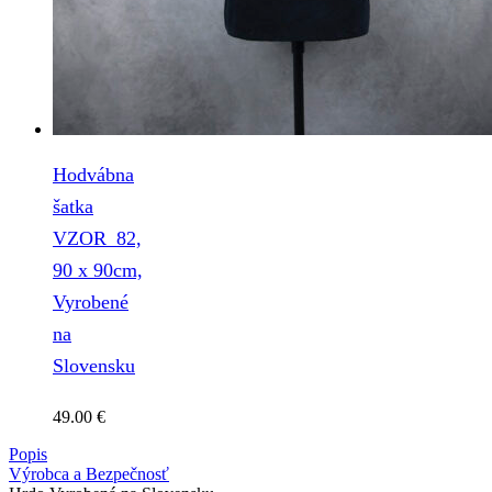
Hodvábna
šatka
VZOR_82,
90 x 90cm,
Vyrobené
na
Slovensku
49.00
€
Popis
Výrobca a Bezpečnosť