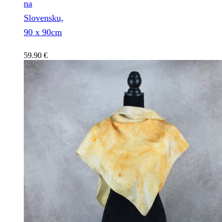
na
Slovensku,
90 x 90cm
59.90
€