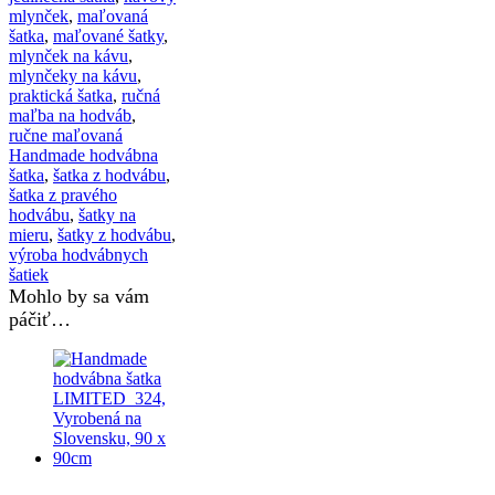
mlynček
,
maľovaná
šatka
,
maľované šatky
,
mlynček na kávu
,
mlynčeky na kávu
,
praktická šatka
,
ručná
maľba na hodváb
,
ručne maľovaná
Handmade hodvábna
šatka
,
šatka z hodvábu
,
šatka z pravého
hodvábu
,
šatky na
mieru
,
šatky z hodvábu
,
výroba hodvábnych
šatiek
Mohlo by sa vám
páčiť…