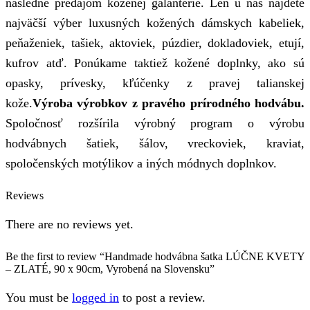
následne predajom koženej galantérie. Len u nás nájdete
najväčší výber luxusných kožených dámskych kabeliek,
peňaženiek, tašiek, aktoviek, púzdier, dokladoviek, etují,
kufrov atď. Ponúkame taktiež kožené doplnky, ako sú
opasky, prívesky, kľúčenky z pravej talianskej
kože.
Výroba výrobkov z pravého prírodného hodvábu.
Spoločnosť rozšírila výrobný program o výrobu
hodvábnych šatiek, šálov, vreckoviek, kraviat,
spoločenských motýlikov a iných módnych doplnkov.
Reviews
There are no reviews yet.
Be the first to review “Handmade hodvábna šatka LÚČNE KVETY
– ZLATÉ, 90 x 90cm, Vyrobená na Slovensku”
You must be
logged in
to post a review.