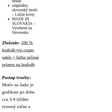
strany
originálny
slovenský motív
– Lúčne kvety
MADE IN
SLOVAKIA –
Vyrobená na
Slovensku
Zloženie:
100 %
hodváb typ crepe-
satén + farba určená
priamo na hodváb
Postup tvorby:
Motív na šatke je
grafikom po dobu
cca 3-4 týždne
tvorený ručne a