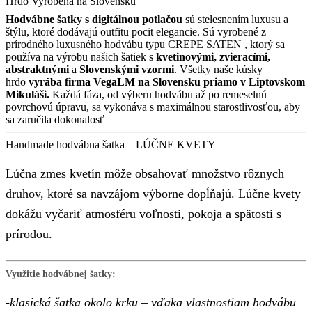
Hrdo Vyrobená na Slovensku
Hodvábne šatky s digitálnou potlačou
sú stelesnením luxusu a
štýlu, ktoré dodávajú outfitu pocit elegancie. Sú vyrobené z
prírodného luxusného hodvábu typu CREPE SATEN , ktorý sa
používa na výrobu našich šatiek s
kvetinovými, zvieracími,
abstraktnými
a
Slovenskými
vzormi
. Všetky naše kúsky
hrdo
vyrába firma VegaLM na Slovensku priamo v Liptovskom
Mikuláši.
Každá fáza, od výberu hodvábu až po remeselnú
povrchovú úpravu, sa vykonáva s maximálnou starostlivosťou, aby
sa zaručila dokonalosť
Handmade hodvábna šatka – LÚČNE KVETY
Lúčna zmes kvetín môže obsahovať množstvo rôznych
druhov, ktoré sa navzájom výborne dopĺňajú. Lúčne kvety
dokážu vyčariť atmosféru voľnosti, pokoja a spätosti s
prírodou.
Využitie hodvábnej šatky:
-klasická šatka okolo krku – vďaka vlastnostiam hodvábu