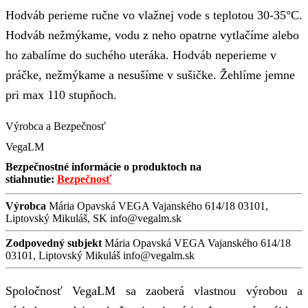
Hodváb perieme ručne vo vlažnej vode s teplotou 30-35°C.
Hodváb nežmýkame, vodu z neho opatrne vytlačíme alebo
ho zabalíme do suchého uteráka. Hodváb neperieme v
práčke, nežmýkame a nesušíme v sušičke. Žehlíme jemne
pri max 110 stupňoch.
Výrobca a Bezpečnosť
VegaLM
Bezpečnostné informácie o produktoch na
stiahnutie:
Bezpečnosť
Výrobca
Mária Opavská VEGA Vajanského 614/18 03101,
Liptovský Mikuláš, SK info@vegalm.sk
Zodpovedný subjekt
Mária Opavská VEGA Vajanského 614/18
03101, Liptovský Mikuláš info@vegalm.sk
Spoločnosť VegaLM sa zaoberá vlastnou výrobou a