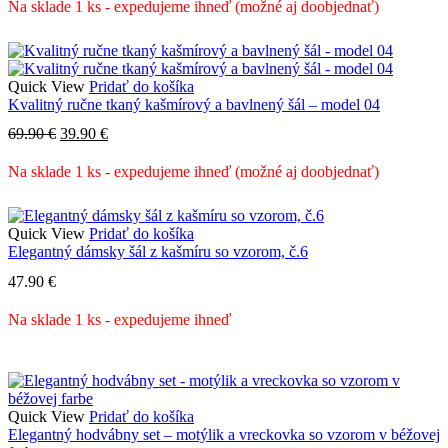
bola:
je:
Na sklade 1 ks - expedujeme ihneď (možné aj doobjednať)
42.90 €.
30.90 €.
Quick View
Pridať do košíka
Kvalitný ručne tkaný kašmírový a bavlnený šál – model 04
Pôvodná
Aktuálna
69.90
€
39.90
€
cena
cena
bola:
je:
Na sklade 1 ks - expedujeme ihneď (možné aj doobjednať)
69.90 €.
39.90 €.
Quick View
Pridať do košíka
Elegantný dámsky šál z kašmíru so vzorom, č.6
47.90
€
Na sklade 1 ks - expedujeme ihneď
Quick View
Pridať do košíka
Elegantný hodvábny set – motýlik a vreckovka so vzorom v béžovej