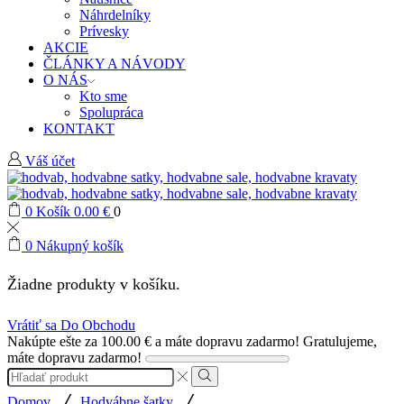
Náhrdelníky
Prívesky
AKCIE
ČLÁNKY A NÁVODY
O NÁS
Kto sme
Spolupráca
KONTAKT
Váš účet
0
Košík
0.00
€
0
0
Nákupný košík
Žiadne produkty v košíku.
Vrátiť sa Do Obchodu
Nakúpte ešte za
100.00
€
a máte dopravu zadarmo!
Gratulujeme,
máte dopravu zadarmo!
Search
input
Search
/
/
Domov
Hodvábne šatky