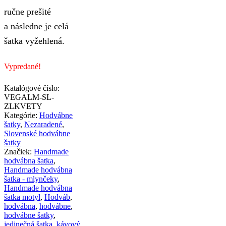
ručne prešité
a následne je celá
šatka vyžehlená.
Vypredané!
Katalógové číslo:
VEGALM-SL-
ZLKVETY
Kategórie:
Hodvábne
šatky
,
Nezaradené
,
Slovenské hodvábne
šatky
Značiek:
Handmade
hodvábna šatka
,
Handmade hodvábna
šatka - mlynčeky
,
Handmade hodvábna
šatka motyl
,
Hodváb
,
hodvábna
,
hodvábne
,
hodvábne šatky
,
jedinečná šatka
,
kávový