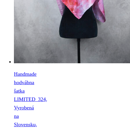
Handmade
hodvábna
šatka
LIMITED_324,
Vyrobená
na
Slovensku,