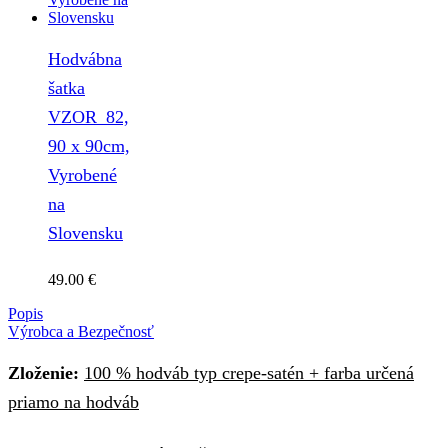
Hodvábna
šatka
VZOR_82,
90 x 90cm,
Vyrobené
na
Slovensku
49.00
€
Popis
Výrobca a Bezpečnosť
Zloženie:
100 % hodváb typ crepe-satén + farba určená
priamo na hodváb