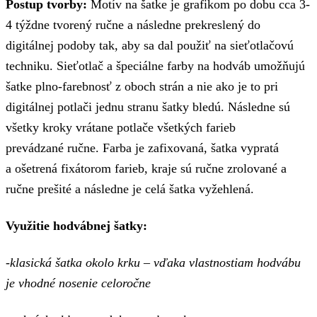
Postup tvorby:
Motív na šatke je grafikom po dobu cca 3-
4 týždne tvorený ručne a následne prekreslený do
digitálnej podoby tak, aby sa dal použiť na sieťotlačovú
techniku. Sieťotlač a špeciálne farby na hodváb umožňujú
šatke plno-farebnosť z oboch strán a nie ako je to pri
digitálnej potlači jednu stranu šatky bledú. Následne sú
všetky kroky vrátane potlače všetkých farieb
prevádzané ručne. Farba je zafixovaná, šatka vypratá
a ošetrená fixátorom farieb, kraje sú ručne zrolované a
ručne prešité a následne je celá šatka vyžehlená.
Využitie hodvábnej šatky:
-klasická šatka okolo krku – vďaka vlastnostiam hodvábu
je vhodné nosenie celoročne