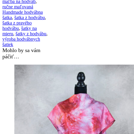
maľba na hodváb
,
ručne maľovaná
Handmade hodvábna
šatka
,
šatka z hodvábu
,
šatka z pravého
hodvábu
,
šatky na
mieru
,
šatky z hodvábu
,
výroba hodvábnych
šatiek
Mohlo by sa vám
páčiť…