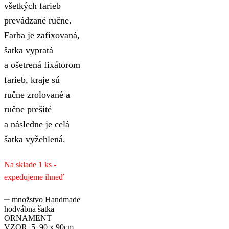
všetkých farieb
prevádzané ručne.
Farba je zafixovaná,
šatka vypratá
a ošetrená fixátorom
farieb, kraje sú
ručne zrolované a
ručne prešité
a následne je celá
šatka vyžehlená.
Na sklade 1 ks -
expedujeme ihneď
množstvo Handmade
hodvábna šatka
ORNAMENT
VZOR_5, 90 x 90cm,