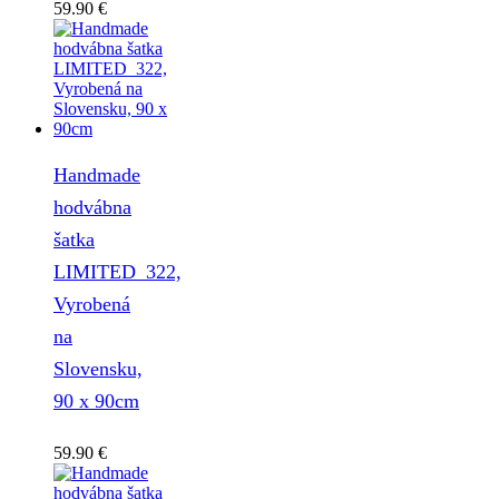
59.90
€
Handmade
hodvábna
šatka
LIMITED_322,
Vyrobená
na
Slovensku,
90 x 90cm
59.90
€