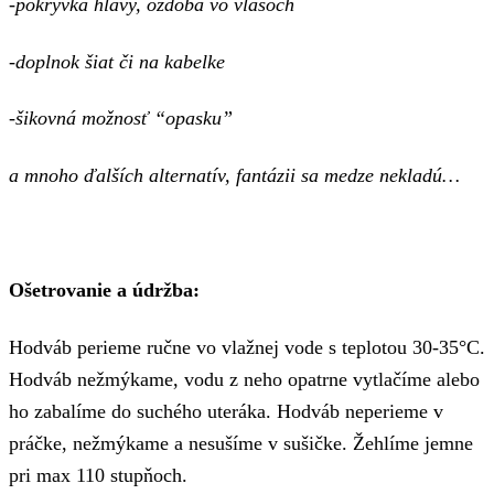
-pokrývka hlavy, ozdoba vo vlasoch
-doplnok šiat či na kabelke
-šikovná možnosť “opasku”
a mnoho ďalších alternatív, fantázii sa medze nekladú…
Ošetrovanie a údržba:
Hodváb perieme ručne vo vlažnej vode s teplotou 30-35°C.
Hodváb nežmýkame, vodu z neho opatrne vytlačíme alebo
ho zabalíme do suchého uteráka. Hodváb neperieme v
práčke, nežmýkame a nesušíme v sušičke. Žehlíme jemne
pri max 110 stupňoch.