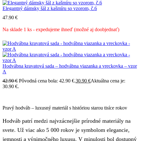
Elegantný dámsky šál z kašmíru so vzorom, č.6
47.90
€
Na sklade 1 ks - expedujeme ihneď (možné aj doobjednať)
Hodvábna kravatová sada – hodvábna viazanka a vreckovka – vzor
A
42.90
€
Pôvodná cena bola: 42.90 €.
30.90
€
Aktuálna cena je:
30.90 €.
Pravý hodváb – luxusný materiál s históriou starou tisíce rokov
Hodváb patrí medzi najvzácnejšie prírodné materiály na
svete. Už viac ako 5 000 rokov je symbolom elegancie,
jemnosti a výnimočného luxusu. V minulosti bol dostupný