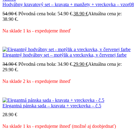
Hodvábny kravatový set – kravata + manžety + vreckovka – vzor08
54.90
€
Pôvodná cena bola: 54.90 €.
38.90
€
Aktuálna cena je:
38.90 €.
Na sklade 1 ks - expedujeme ihneď
Elegantný hodvábny set – motýlik a vreckovka, v červenej farbe
34.90
€
Pôvodná cena bola: 34.90 €.
29.90
€
Aktuálna cena je:
29.90 €.
Na sklade 2 ks - expedujeme ihneď
Elegantná pánska sada – kravata + vreckovka – č.5
28.90
€
Na sklade 1 ks - expedujeme ihneď (možné aj doobjednať)