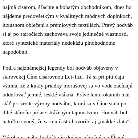
najmä cisárom, šľachte a bohatým obchodníkom, dnes ho
nájdeme predovšetkým v kvalitných módnych doplnkoch,
luxusnom oblečení a prémiových textíliách. Pravý hodváb
si aj po stáročiach zachováva svoje jedinečné vlastnosti,
ktoré syntetické materiály nedokážu plnohodnotne
napodobniť.
Podľa najznámejšej legendy bol hodváb objavený v
starovekej Číne cisárovnou Lei-Tzu. Tá si pri pití čaju
všimla, že z kukly priadky morušovej sa vo vode začínajú
oddeľovať jemné, lesklé vlákna. Práve tento okamih mal
stáť pri zrode výroby hodvábu, ktorá sa v Číne stala po
dlhé stáročia prísne stráženým tajomstvom. Hodváb bol
natoľko cenný, že sa mu často hovorilo aj „mäkké zlato“.
Výroba pravého hodvábu je dodnes náročný a zdĺhavý