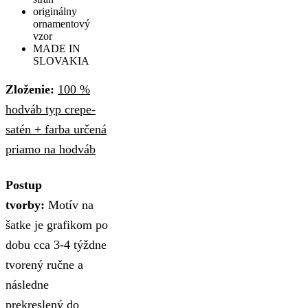
originálny
ornamentový
vzor
MADE IN
SLOVAKIA
Zloženie:
100 %
hodváb typ crepe-
satén + farba určená
priamo na hodváb
Postup
tvorby:
Motív na
šatke je grafikom po
dobu cca 3-4 týždne
tvorený ručne a
následne
prekreslený do