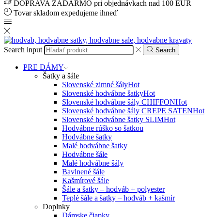
DOPRAVA ZADARMO pri objednávkach nad 100 EUR
Tovar skladom expedujeme ihneď
Search input
Search
PRE DÁMY
Šatky a šále
Slovenské zimné šály
Hot
Slovenské hodvábne šatky
Hot
Slovenské hodvábne šály CHIFFON
Hot
Slovenské hodvábne šály CREPE SATEN
Hot
Slovenské hodvábne šatky SLIM
Hot
Hodvábne rúško so šatkou
Hodvábne šatky
Malé hodvábne šatky
Hodvábne šále
Malé hodvábne šály
Bavlnené šále
Kašmírové šále
Šále a šatky – hodváb + polyester
Teplé šále a šatky – hodváb + kašmír
Doplnky
Dámske čiapky