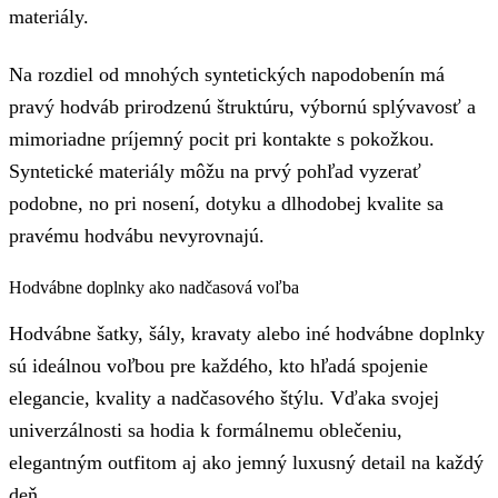
materiály.
Na rozdiel od mnohých syntetických napodobenín má
pravý hodváb prirodzenú štruktúru, výbornú splývavosť a
mimoriadne príjemný pocit pri kontakte s pokožkou.
Syntetické materiály môžu na prvý pohľad vyzerať
podobne, no pri nosení, dotyku a dlhodobej kvalite sa
pravému hodvábu nevyrovnajú.
Hodvábne doplnky ako nadčasová voľba
Hodvábne šatky, šály, kravaty alebo iné hodvábne doplnky
sú ideálnou voľbou pre každého, kto hľadá spojenie
elegancie, kvality a nadčasového štýlu. Vďaka svojej
univerzálnosti sa hodia k formálnemu oblečeniu,
elegantným outfitom aj ako jemný luxusný detail na každý
deň.