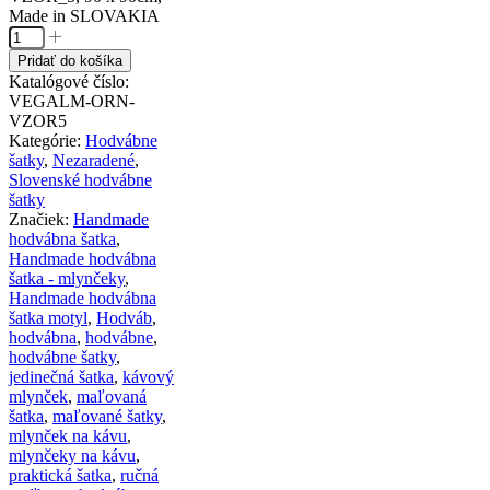
Made in SLOVAKIA
Pridať do košíka
Katalógové číslo:
VEGALM-ORN-
VZOR5
Kategórie:
Hodvábne
šatky
,
Nezaradené
,
Slovenské hodvábne
šatky
Značiek:
Handmade
hodvábna šatka
,
Handmade hodvábna
šatka - mlynčeky
,
Handmade hodvábna
šatka motyl
,
Hodváb
,
hodvábna
,
hodvábne
,
hodvábne šatky
,
jedinečná šatka
,
kávový
mlynček
,
maľovaná
šatka
,
maľované šatky
,
mlynček na kávu
,
mlynčeky na kávu
,
praktická šatka
,
ručná