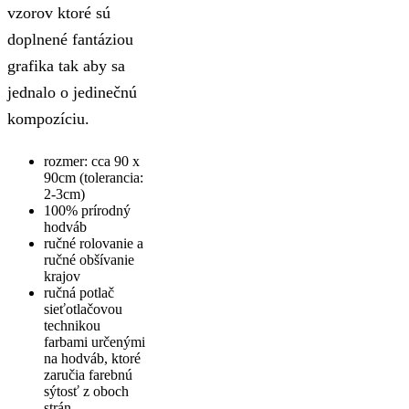
vzorov ktoré sú
doplnené fantáziou
grafika tak aby sa
jednalo o jedinečnú
kompozíciu.
rozmer: cca 90 x
90cm (tolerancia:
2-3cm)
100% prírodný
hodváb
ručné rolovanie a
ručné obšívanie
krajov
ručná potlač
sieťotlačovou
technikou
farbami určenými
na hodváb, ktoré
zaručia farebnú
sýtosť z oboch
strán