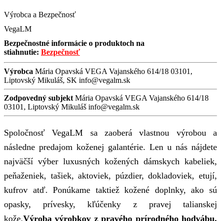
Výrobca a Bezpečnosť
VegaLM
Bezpečnostné informácie o produktoch na
stiahnutie:
Bezpečnosť
Výrobca
Mária Opavská VEGA Vajanského 614/18 03101,
Liptovský Mikuláš, SK info@vegalm.sk
Zodpovedný subjekt
Mária Opavská VEGA Vajanského 614/18
03101, Liptovský Mikuláš info@vegalm.sk
Spoločnosť VegaLM sa zaoberá vlastnou výrobou a
následne predajom koženej galantérie. Len u nás nájdete
najväčší výber luxusných kožených dámskych kabeliek,
peňaženiek, tašiek, aktoviek, púzdier, dokladoviek, etují,
kufrov atď. Ponúkame taktiež kožené doplnky, ako sú
opasky, prívesky, kľúčenky z pravej talianskej
kože.
Výroba výrobkov z pravého prírodného hodvábu.