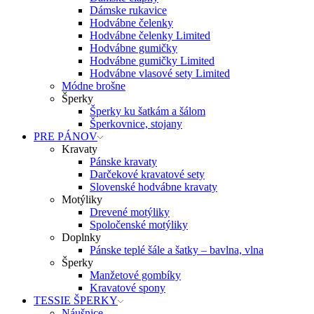
Dámske rukavice
Hodvábne čelenky
Hodvábne čelenky Limited
Hodvábne gumičky
Hodvábne gumičky Limited
Hodvábne vlasové sety Limited
Módne brošne
Šperky
Šperky ku šatkám a šálom
Šperkovnice, stojany
PRE PÁNOV
Kravaty
Pánske kravaty
Darčekové kravatové sety
Slovenské hodvábne kravaty
Motýliky
Drevené motýliky
Spoločenské motýliky
Doplnky
Pánske teplé šále a šatky – bavlna, vlna
Šperky
Manžetové gombíky
Kravatové spony
TESSIE ŠPERKY
Náušnice