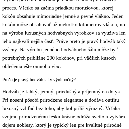
proces. Všetko sa začína priadkou morušovou, ktorej
kokón obsahuje mimoriadne jemné a pevné vlákno. Jeden
kokón môže obsahovať až niekoľko kilometrov vlákna, no
na výrobu luxusných hodvábnych výrobkov sa využíva len
jeho najkvalitnejšia časť. Práve preto je pravý hodváb taký
vzácny. Na výrobu jedného hodvábneho šálu môže byť
potrebných približne 200 kokónov, pri väčších kusoch
oblečenia ešte omnoho viac.
Prečo je pravý hodváb taký výnimočný?
Hodváb je ľahký, jemný, priedušný a príjemný na dotyk.
Pri nosení pôsobí prirodzene elegantne a dodáva outfitu
luxusný vzhľad bez toho, aby bol príliš výrazný. Vďaka
svojmu prirodzenému lesku krásne odráža svetlo a vytvára
dojem noblesy, ktorý je typický len pre kvalitné prírodné