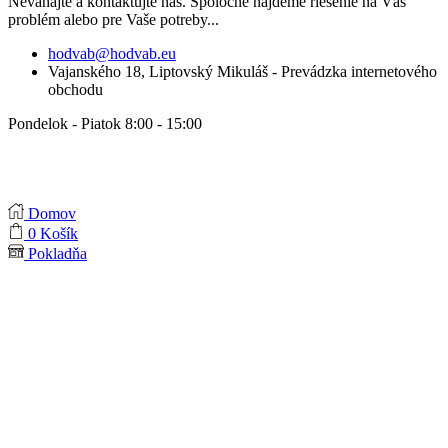
Neváhajte a kontaktujte nás. Spoločne nájdeme riešenie na Váš
problém alebo pre Vaše potreby...
hodvab@hodvab.eu
Vajanského 18, Liptovský Mikuláš - Prevádzka internetového
obchodu
Pondelok - Piatok 8:00 - 15:00
Domov
0
Košík
Pokladňa