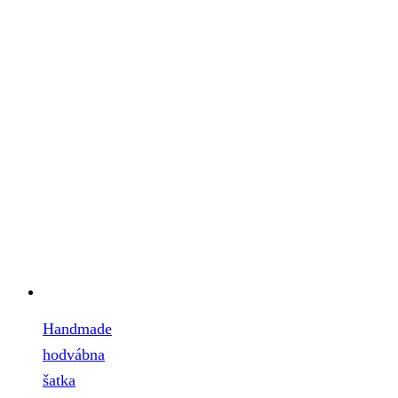
Handmade
hodvábna
šatka