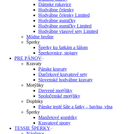
Dámske rukavice
Hodvábne čelenky
Hodvábne čelenky Limited
Hodvábne gumičky
Hodvábne gumičky Limited
Hodvábne vlasové sety Limited
Módne brošne
Šperky
Šperky ku šatkám a šálom
Šperkovnice, stojany
PRE PÁNOV
Kravaty
Pánske kravaty
Darčekové kravatové sety
Slovenské hodvábne kravaty
Motýliky
Drevené motýliky
Spoločenské motýliky
Doplnky
Pánske teplé šále a šatky – bavlna, vlna
Šperky
Manžetové gombíky
Kravatové spony
TESSIE ŠPERKY
Náušnice