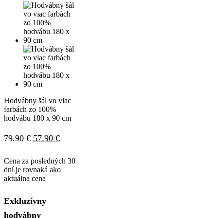
Hodvábny šál vo viac
farbách zo 100%
hodvábu 180 x 90 cm
Pôvodná
Aktuálna
79.90
€
57.90
€
cena
cena
Cena za posledných 30
bola:
je:
dní je rovnaká ako
aktuálna cena
79.90 €.
57.90 €.
Exkluzívny
hodvábny