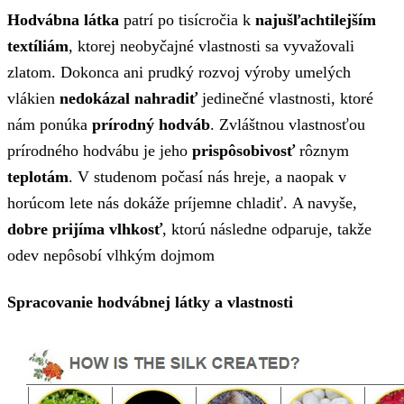
Hodvábna látka
patrí po tisícročia k
najušľachtilejším
textíliám
, ktorej neobyčajné vlastnosti sa vyvažovali
zlatom. Dokonca ani prudký rozvoj výroby umelých
vlákien
nedokázal nahradiť
jedinečné vlastnosti, ktoré
nám ponúka
prírodný hodváb
. Zvláštnou vlastnosťou
prírodného hodvábu je jeho
prispôsobivosť
rôznym
teplotám
. V studenom počasí nás hreje, a naopak v
horúcom lete nás dokáže príjemne chladiť. A navyše,
dobre prijíma vlhkosť
, ktorú následne odparuje, takže
odev nepôsobí vlhkým dojmom
Spracovanie hodvábnej látky a vlastnosti