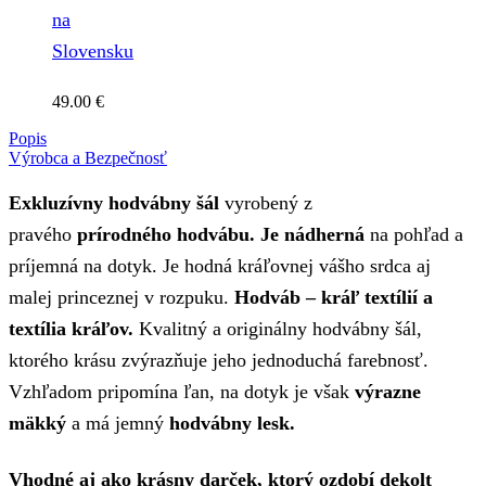
na
Slovensku
49.00
€
Popis
Výrobca a Bezpečnosť
Exkluzívny hodvábny šál
vyrobený z
pravého
prírodného hodvábu. Je nádherná
na pohľad a
príjemná na dotyk. Je hodná kráľovnej vášho srdca aj
malej princeznej v rozpuku.
Hodváb – kráľ textílií a
textília kráľov.
Kvalitný a originálny hodvábny šál,
ktorého krásu zvýrazňuje jeho jednoduchá farebnosť.
Vzhľadom pripomína ľan, na dotyk je však
výrazne
mäkký
a má jemný
hodvábny lesk.
Vhodné aj ako krásny darček, ktorý ozdobí dekolt