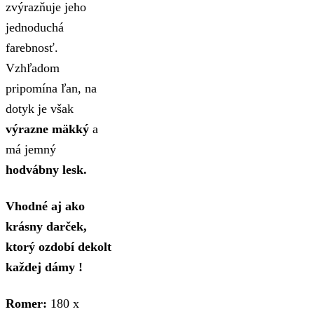
zvýrazňuje jeho
jednoduchá
farebnosť.
Vzhľadom
pripomína ľan, na
dotyk je však
výrazne mäkký
a
má jemný
hodvábny lesk.
Vhodné aj ako
krásny darček,
ktorý ozdobí dekolt
každej dámy !
Romer:
180 x