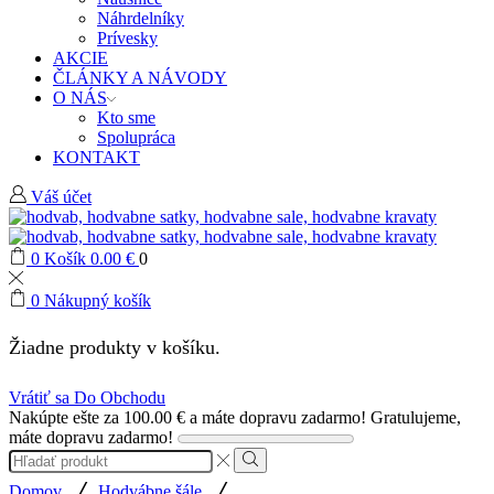
Náhrdelníky
Prívesky
AKCIE
ČLÁNKY A NÁVODY
O NÁS
Kto sme
Spolupráca
KONTAKT
Váš účet
0
Košík
0.00
€
0
0
Nákupný košík
Žiadne produkty v košíku.
Vrátiť sa Do Obchodu
Nakúpte ešte za
100.00
€
a máte dopravu zadarmo!
Gratulujeme,
máte dopravu zadarmo!
Search
input
Search
/
/
Domov
Hodvábne šále