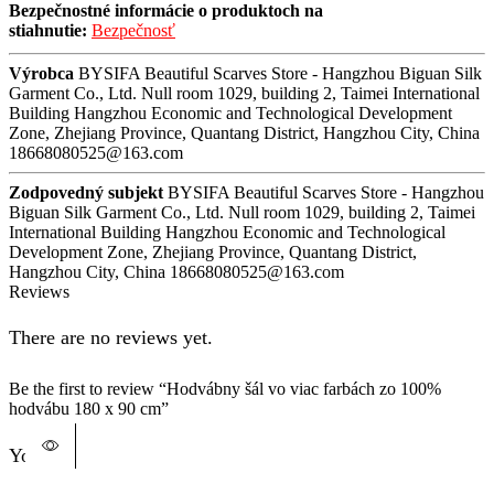
Bezpečnostné informácie o produktoch na
stiahnutie:
Bezpečnosť
Výrobca
BYSIFA Beautiful Scarves Store - Hangzhou Biguan Silk
Garment Co., Ltd. Null room 1029, building 2, Taimei International
Building Hangzhou Economic and Technological Development
Zone, Zhejiang Province, Quantang District, Hangzhou City, China
18668080525@163.com
Zodpovedný subjekt
BYSIFA Beautiful Scarves Store - Hangzhou
Biguan Silk Garment Co., Ltd. Null room 1029, building 2, Taimei
International Building Hangzhou Economic and Technological
Development Zone, Zhejiang Province, Quantang District,
Hangzhou City, China 18668080525@163.com
Reviews
There are no reviews yet.
Be the first to review “Hodvábny šál vo viac farbách zo 100%
hodvábu 180 x 90 cm”
You must be
logged in
to post a review.