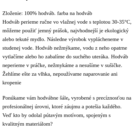
Zloženie: 100% hodváb. farba na hodváb
Hodváb perieme ručne vo vlažnej vode s teplotou 30-35°C,
môžeme použiť jemný prášok, najvhodnejší je ekologický
alebo tekuté mydlo. Následne výrobok vyplácheneme v
studenej vode. Hodváb nežmýkame, vodu z neho opatrne
vytlačíme alebo ho zabalíme do suchého uteráka. Hodváb
neperieme v práčke, nežmykáme a nesušíme v sušičke.
Žehlíme ešte za vlhka, nepoužívame naparovanie ani
kropenie
Ponúkame vám hodvábne šále
,
vyrobené s precíznosťou na
profesionálnej úrovni, ktoré záujmu a potešia každého.
Veď kto by odolal pútavým motívom, spojeným s
kvalitným materiálom?