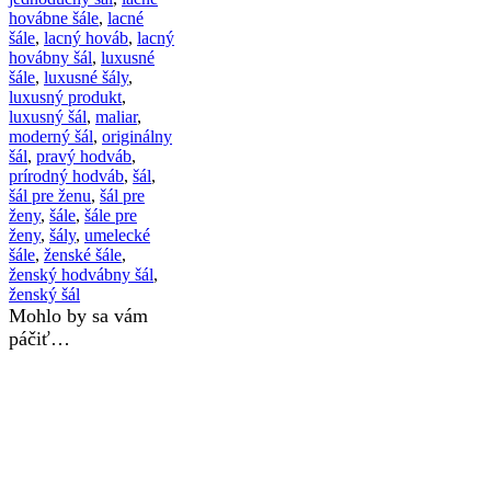
hovábne šále
,
lacné
šále
,
lacný hováb
,
lacný
hovábny šál
,
luxusné
šále
,
luxusné šály
,
luxusný produkt
,
luxusný šál
,
maliar
,
moderný šál
,
originálny
šál
,
pravý hodváb
,
prírodný hodváb
,
šál
,
šál pre ženu
,
šál pre
ženy
,
šále
,
šále pre
ženy
,
šály
,
umelecké
šále
,
ženské šále
,
ženský hodvábny šál
,
ženský šál
Mohlo by sa vám
páčiť…