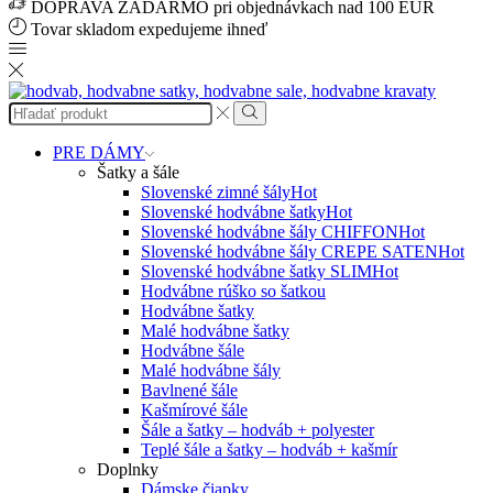
DOPRAVA ZADARMO pri objednávkach nad 100 EUR
Tovar skladom expedujeme ihneď
Search
input
Search
PRE DÁMY
Šatky a šále
Slovenské zimné šály
Hot
Slovenské hodvábne šatky
Hot
Slovenské hodvábne šály CHIFFON
Hot
Slovenské hodvábne šály CREPE SATEN
Hot
Slovenské hodvábne šatky SLIM
Hot
Hodvábne rúško so šatkou
Hodvábne šatky
Malé hodvábne šatky
Hodvábne šále
Malé hodvábne šály
Bavlnené šále
Kašmírové šále
Šále a šatky – hodváb + polyester
Teplé šále a šatky – hodváb + kašmír
Doplnky
Dámske čiapky