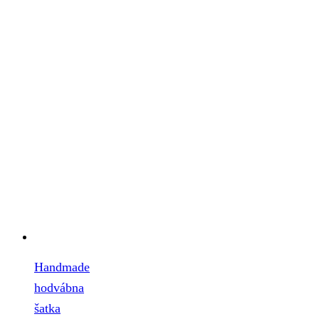
Handmade
hodvábna
šatka