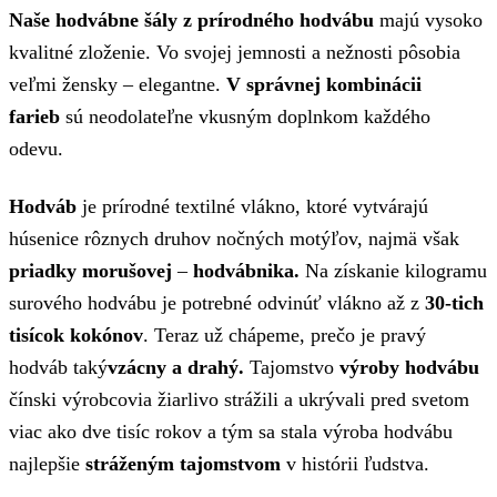
Naše hodvábne šály z prírodného hodvábu
majú vysoko
kvalitné zloženie. Vo svojej jemnosti a nežnosti pôsobia
veľmi žensky – elegantne.
V správnej kombinácii
farieb
sú neodolateľne vkusným doplnkom každého
odevu.
Hodváb
je prírodné textilné vlákno, ktoré vytvárajú
húsenice rôznych druhov nočných motýľov, najmä však
priadky morušovej
–
hodvábnika.
Na získanie kilogramu
surového hodvábu je potrebné odvinúť vlákno až z
30-tich
tisícok kokónov
. Teraz už chápeme, prečo je pravý
hodváb taký
vzácny a drahý.
Tajomstvo
výroby hodvábu
čínski výrobcovia žiarlivo strážili a ukrývali pred svetom
viac ako dve tisíc rokov a tým sa stala výroba hodvábu
najlepšie
stráženým tajomstvom
v histórii ľudstva.