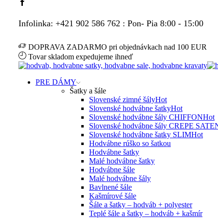
Facebook
Infolinka: +421 902 586 762 : Pon- Pia 8:00 - 15:00
DOPRAVA ZADARMO pri objednávkach nad 100 EUR
Tovar skladom expedujeme ihneď
PRE DÁMY
Šatky a šále
Slovenské zimné šály
Hot
Slovenské hodvábne šatky
Hot
Slovenské hodvábne šály CHIFFON
Hot
Slovenské hodvábne šály CREPE SATE
Slovenské hodvábne šatky SLIM
Hot
Hodvábne rúško so šatkou
Hodvábne šatky
Malé hodvábne šatky
Hodvábne šále
Malé hodvábne šály
Bavlnené šále
Kašmírové šále
Šále a šatky – hodváb + polyester
Teplé šále a šatky – hodváb + kašmír