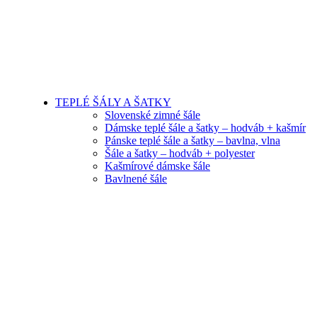
TEPLÉ ŠÁLY A ŠATKY
Slovenské zimné šále
Dámske teplé šále a šatky – hodváb + kašmír
Pánske teplé šále a šatky – bavlna, vlna
Šále a šatky – hodváb + polyester
Kašmírové dámske šále
Bavlnené šále