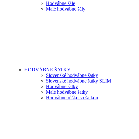
Hodvábne šále
Malé hodvábne šály
HODVÁBNE ŠATKY
Slovenské hodvábne šatky
Slovenské hodvábne šatky SLIM
Hodvábne šatky
Malé hodvábne šatky
Hodvábne rúško so šatkou