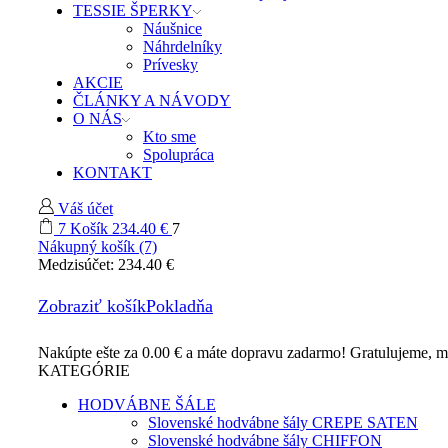
TESSIE ŠPERKY
Náušnice
Náhrdelníky
Prívesky
AKCIE
ČLÁNKY A NÁVODY
O NÁS
Kto sme
Spolupráca
KONTAKT
Váš účet
7
Košík
234.40
€
7
Nákupný košík (7)
Medzisúčet:
234.40
€
Zobraziť košík
Pokladňa
Nakúpte ešte za
0.00
€
a máte dopravu zadarmo!
Gratulujeme, m
KATEGÓRIE
HODVÁBNE ŠÁLE
Slovenské hodvábne šály CREPE SATEN
Slovenské hodvábne šály CHIFFON