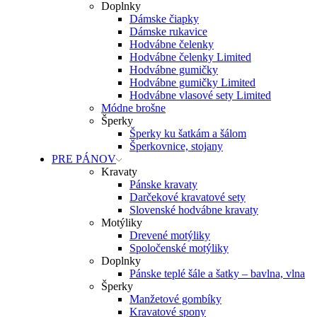
Doplnky
Dámske čiapky
Dámske rukavice
Hodvábne čelenky
Hodvábne čelenky Limited
Hodvábne gumičky
Hodvábne gumičky Limited
Hodvábne vlasové sety Limited
Módne brošne
Šperky
Šperky ku šatkám a šálom
Šperkovnice, stojany
PRE PÁNOV
Kravaty
Pánske kravaty
Darčekové kravatové sety
Slovenské hodvábne kravaty
Motýliky
Drevené motýliky
Spoločenské motýliky
Doplnky
Pánske teplé šále a šatky – bavlna, vlna
Šperky
Manžetové gombíky
Kravatové spony