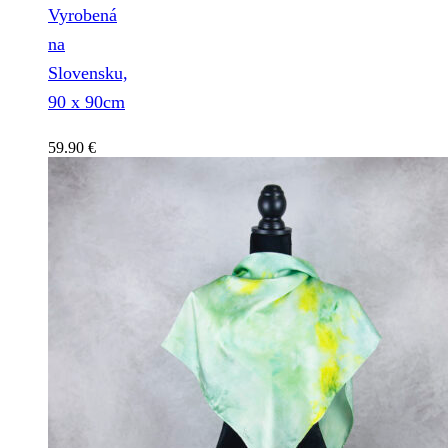
Vyrobená
na
Slovensku,
90 x 90cm
59.90
€