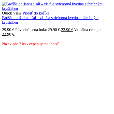
Quick View
Pridať do košíka
Brošňa na šatku a šál – zlatá a strieborná kvetina s farebným
kryštálom
29.90
€
Pôvodná cena bola: 29.90 €.
22.90
€
Aktuálna cena je:
22.90 €.
Na sklade 2 ks - expedujeme ihneď