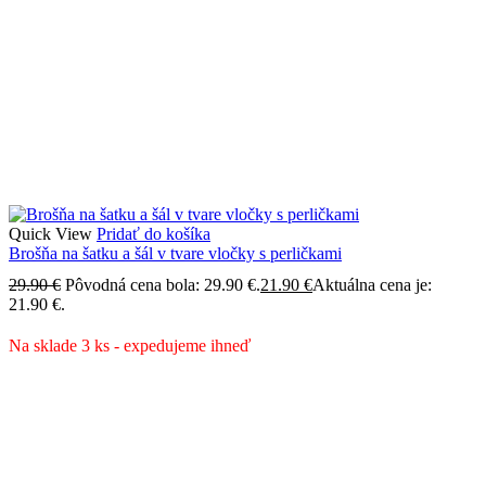
Quick View
Pridať do košíka
Brošňa na šatku a šál v tvare vločky s perličkami
29.90
€
Pôvodná cena bola: 29.90 €.
21.90
€
Aktuálna cena je:
21.90 €.
Na sklade 3 ks - expedujeme ihneď