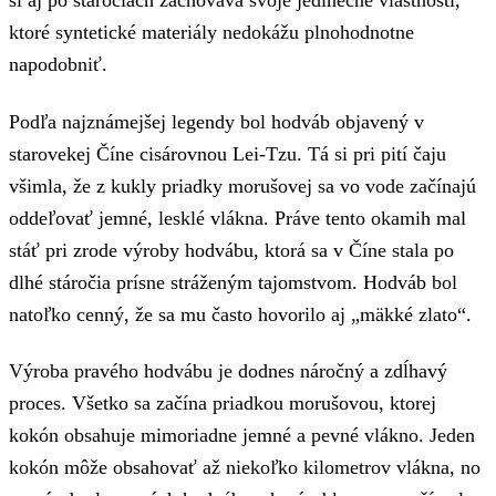
ktoré syntetické materiály nedokážu plnohodnotne
napodobniť.
Podľa najznámejšej legendy bol hodváb objavený v
starovekej Číne cisárovnou Lei-Tzu. Tá si pri pití čaju
všimla, že z kukly priadky morušovej sa vo vode začínajú
oddeľovať jemné, lesklé vlákna. Práve tento okamih mal
stáť pri zrode výroby hodvábu, ktorá sa v Číne stala po
dlhé stáročia prísne stráženým tajomstvom. Hodváb bol
natoľko cenný, že sa mu často hovorilo aj „mäkké zlato“.
Výroba pravého hodvábu je dodnes náročný a zdĺhavý
proces. Všetko sa začína priadkou morušovou, ktorej
kokón obsahuje mimoriadne jemné a pevné vlákno. Jeden
kokón môže obsahovať až niekoľko kilometrov vlákna, no