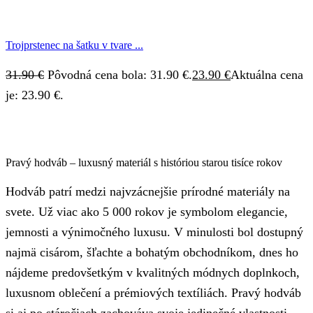
Trojprstenec na šatku v tvare ...
31.90
€
Pôvodná cena bola: 31.90 €.
23.90
€
Aktuálna cena
je: 23.90 €.
Pravý hodváb – luxusný materiál s históriou starou tisíce rokov
Hodváb patrí medzi najvzácnejšie prírodné materiály na
svete. Už viac ako 5 000 rokov je symbolom elegancie,
jemnosti a výnimočného luxusu. V minulosti bol dostupný
najmä cisárom, šľachte a bohatým obchodníkom, dnes ho
nájdeme predovšetkým v kvalitných módnych doplnkoch,
luxusnom oblečení a prémiových textíliách. Pravý hodváb
si aj po stáročiach zachováva svoje jedinečné vlastnosti,