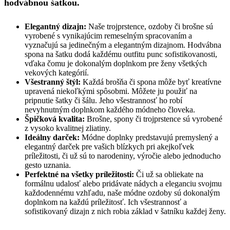
hodvábnou šatkou.
Elegantný dizajn:
Naše trojprstence, ozdoby či brošne sú
vyrobené s vynikajúcim remeselným spracovaním a
vyznačujú sa jedinečným a elegantným dizajnom. Hodvábna
spona na šatku dodá každému outfitu punc sofistikovanosti,
vďaka čomu je dokonalým doplnkom pre ženy všetkých
vekových kategórií.
Všestranný štýl:
Každá brošňa či spona môže byť kreatívne
upravená niekoľkými spôsobmi. Môžete ju použiť na
pripnutie šatky či šálu. Jeho všestrannosť ho robí
nevyhnutným doplnkom každého módneho človeka.
Špičková kvalita:
Brošne, spony či trojprstence sú vyrobené
z vysoko kvalitnej zliatiny.
Ideálny darček:
Módne doplnky predstavujú premyslený a
elegantný darček pre vašich blízkych pri akejkoľvek
príležitosti, či už sú to narodeniny, výročie alebo jednoducho
gesto uznania.
Perfektné na všetky príležitosti:
Či už sa obliekate na
formálnu udalosť alebo pridávate nádych a eleganciu svojmu
každodennému vzhľadu, naše módne ozdoby sú dokonalým
doplnkom na každú príležitosť. Ich všestrannosť a
sofistikovaný dizajn z nich robia základ v šatníku každej ženy.