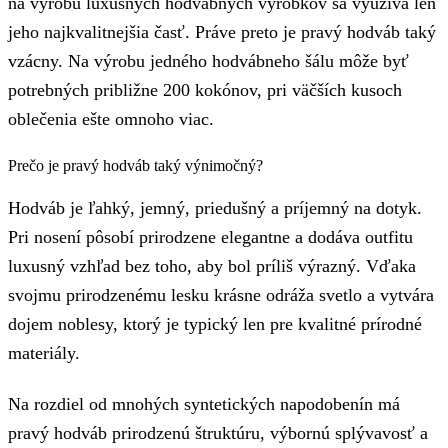
na výrobu luxusných hodvábnych výrobkov sa využíva len
jeho najkvalitnejšia časť. Práve preto je pravý hodváb taký
vzácny. Na výrobu jedného hodvábneho šálu môže byť
potrebných približne 200 kokónov, pri väčších kusoch
oblečenia ešte omnoho viac.
Prečo je pravý hodváb taký výnimočný?
Hodváb je ľahký, jemný, priedušný a príjemný na dotyk.
Pri nosení pôsobí prirodzene elegantne a dodáva outfitu
luxusný vzhľad bez toho, aby bol príliš výrazný. Vďaka
svojmu prirodzenému lesku krásne odráža svetlo a vytvára
dojem noblesy, ktorý je typický len pre kvalitné prírodné
materiály.
Na rozdiel od mnohých syntetických napodobenín má
pravý hodváb prirodzenú štruktúru, výbornú splývavosť a