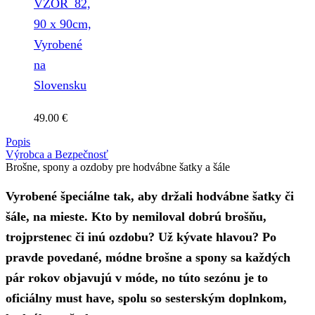
VZOR_82,
90 x 90cm,
Vyrobené
na
Slovensku
49.00
€
Popis
Výrobca a Bezpečnosť
Brošne, spony a ozdoby pre hodvábne šatky a šále
Vyrobené špeciálne tak, aby držali hodvábne šatky či
šále, na mieste. Kto by nemiloval dobrú brošňu,
trojprstenec či inú ozdobu? Už kývate hlavou? Po
pravde povedané, módne brošne a spony sa každých
pár rokov objavujú v móde, no túto sezónu je to
oficiálny must have, spolu so sesterským doplnkom,