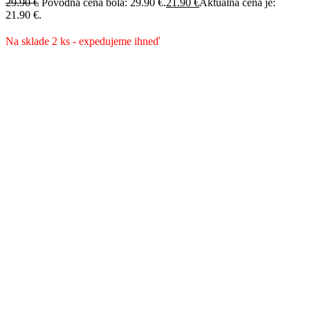
29.90
€
Pôvodná cena bola: 29.90 €.
21.90
€
Aktuálna cena je:
21.90 €.
Na sklade 2 ks - expedujeme ihneď