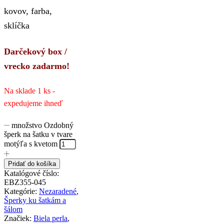
kovov, farba,
sklíčka
Darčekový box /
vrecko zadarmo!
Na sklade 1 ks -
expedujeme ihneď
množstvo Ozdobný
šperk na šatku v tvare
motýľa s kvetom
Pridať do košíka
Katalógové číslo:
EBZ355-045
Kategórie:
Nezaradené
,
Šperky ku šatkám a
šálom
Značiek:
Biela perla
,