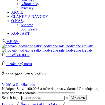
Náhrdelníky
Prívesky
AKCIE
ČLÁNKY A NÁVODY
O NÁS
Kto sme
Spolupráca
KONTAKT
Váš účet
0
Košík
0.00
€
0
0
Nákupný košík
Žiadne produkty v košíku.
Vrátiť sa Do Obchodu
Nakúpte ešte za
100.00
€
a máte dopravu zadarmo!
Gratulujeme,
máte dopravu zadarmo!
Search input
Search
/
/
Domov
Šperky ku šatkám a šálom