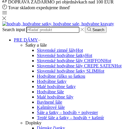
DOPRAVA ZADARMO pri objednávkach nad 100 EUR
Tovar skladom expedujeme ihneď
Search input
Search
PRE DÁMY
Šatky a šále
Slovenské zimné šály
Hot
Slovenské hodvábne šatky
Hot
Slovenské hodvábne šály CHIFFON
Hot
Slovenské hodvábne šály CREPE SATEN
Hot
Slovenské hodvábne šatky SLIM
Hot
Hodvábne rúško so šatkou
Hodvábne šatky
Malé hodvábne šatky
Hodvábne šále
Malé hodvábne šály
Bavlnené šále
Kašmírové šále
Šále a šatky – hodváb + polyester
Teplé šále a šatky – hodváb + kašmír
Doplnky
Dámske čiapky