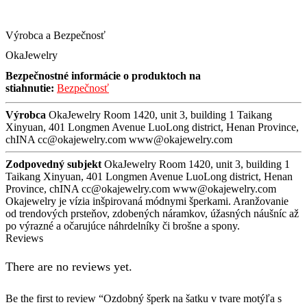
Výrobca a Bezpečnosť
OkaJewelry
Bezpečnostné informácie o produktoch na
stiahnutie:
Bezpečnosť
Výrobca
OkaJewelry Room 1420, unit 3, building 1 Taikang
Xinyuan, 401 Longmen Avenue LuoLong district, Henan Province,
chINA cc@okajewelry.com www@okajewelry.com
Zodpovedný subjekt
OkaJewelry Room 1420, unit 3, building 1
Taikang Xinyuan, 401 Longmen Avenue LuoLong district, Henan
Province, chINA cc@okajewelry.com www@okajewelry.com
Okajewelry je vízia inšpirovaná módnymi šperkami. Aranžovanie
od trendových prsteňov, zdobených náramkov, úžasných náušníc až
po výrazné a očarujúce náhrdelníky či brošne a spony.
Reviews
There are no reviews yet.
Be the first to review “Ozdobný šperk na šatku v tvare motýľa s