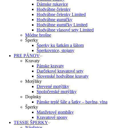
Dámske rukavice
Hodvábne čelenky
Hodvábne čelenky Limited
Hodvábne gumičky
Hodvábne gumičky Limited
Hodvábne vlasové sety Limited
Módne brošne
Šperky
Šperky ku šatkám a šálom
Šperkovnice, stojany
PRE PÁNOV
Kravaty
Pánske kravaty
Darčekové kravatové sety
Slovenské hodvábne kravaty
Motýliky
Drevené motýliky
Spoločenské motýliky
Doplnky
Pánske teplé šále a šatky – bavlna, vlna
Šperky
Manžetové gombíky
Kravatové spony
TESSIE ŠPERKY
Náušnice