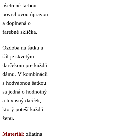
ošetrené farbou
povrchovou úpravou
a doplnená o
farebné sklíčka.
Ozdoba na šatku a
šál je skvelým
darčekom pre každú
dámu. V kombinácii
s hodvábnou šatkou
sa jedná o hodnotný
a luxusný darček,
ktorý poteší každú
ženu.
Materiál:
zliatina