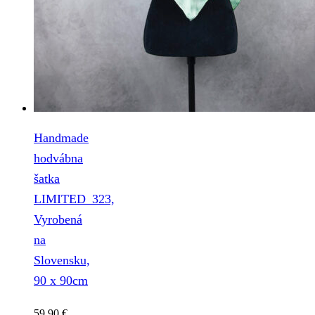
Handmade
hodvábna
šatka
LIMITED_323,
Vyrobená
na
Slovensku,
90 x 90cm
59.90
€