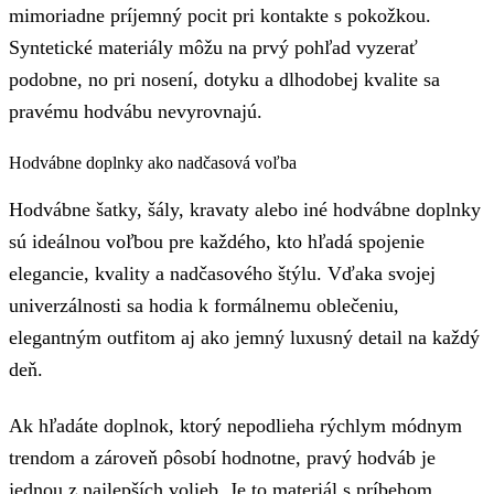
mimoriadne príjemný pocit pri kontakte s pokožkou.
Syntetické materiály môžu na prvý pohľad vyzerať
podobne, no pri nosení, dotyku a dlhodobej kvalite sa
pravému hodvábu nevyrovnajú.
Hodvábne doplnky ako nadčasová voľba
Hodvábne šatky, šály, kravaty alebo iné hodvábne doplnky
sú ideálnou voľbou pre každého, kto hľadá spojenie
elegancie, kvality a nadčasového štýlu. Vďaka svojej
univerzálnosti sa hodia k formálnemu oblečeniu,
elegantným outfitom aj ako jemný luxusný detail na každý
deň.
Ak hľadáte doplnok, ktorý nepodlieha rýchlym módnym
trendom a zároveň pôsobí hodnotne, pravý hodváb je
jednou z najlepších volieb. Je to materiál s príbehom,