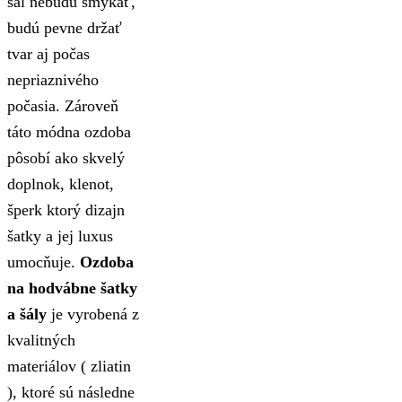
šál nebudú šmýkať,
budú pevne držať
tvar aj počas
nepriaznivého
počasia. Zároveň
táto módna ozdoba
pôsobí ako skvelý
doplnok, klenot,
šperk ktorý dizajn
šatky a jej luxus
umocňuje.
Ozdoba
na hodvábne šatky
a šály
je vyrobená z
kvalitných
materiálov ( zliatin
), ktoré sú následne