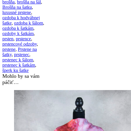
brošňa
,
brošňa na šál
,
Brošňa na šatku
,
luxusné prstene
,
ozdoba k hodvábnej
šatke
,
ozdoba k šálom
,
ozdoba k šatkám
,
ozdoby k šatkám
,
prsten
,
prstence
,
prstencové odzoby
,
prstene
,
Prstene na
šatky
,
prstenec
,
prstenec k šálom
,
prstenec k šatkám
,
šperk ku šatke
Mohlo by sa vám
páčiť…