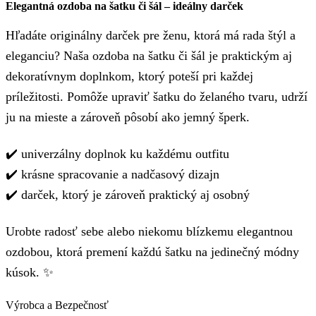
Elegantná ozdoba na šatku či šál – ideálny darček
Hľadáte originálny darček pre ženu, ktorá má rada štýl a
eleganciu? Naša ozdoba na šatku či šál je praktickým aj
dekoratívnym doplnkom, ktorý poteší pri každej
príležitosti. Pomôže upraviť šatku do želaného tvaru, udrží
ju na mieste a zároveň pôsobí ako jemný šperk.
✔️ univerzálny doplnok ku každému outfitu
✔️ krásne spracovanie a nadčasový dizajn
✔️ darček, ktorý je zároveň praktický aj osobný
Urobte radosť sebe alebo niekomu blízkemu elegantnou
ozdobou, ktorá premení každú šatku na jedinečný módny
kúsok. ✨
Výrobca a Bezpečnosť