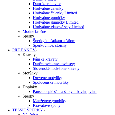
Dámske rukavice
Hodvábne čelenky
Hodvábne čelenky Limited
Hodvábne gumičky
Hodvábne gumičky Limited
Hodvábne vlasové sety Limited
Módne brošne
Šperky
Šperky ku šatkám a šálom
Šperkovnice, stojany
PRE PÁNOV
Kravaty
Pánske kravaty
Darčekové kravatové sety
Slovenské hodvábne kravaty
Motýliky
Drevené motýliky
Spoločenské motýliky
Doplnky
Pánske teplé šále a šatky – bavlna, vlna
Šperky
Manžetové gombíky
Kravatové spony
TESSIE ŠPERKY
Náušnice