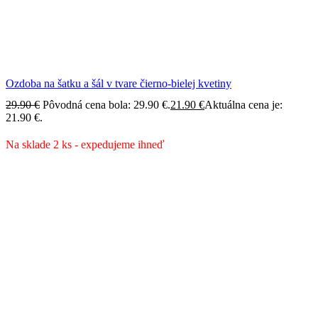
Ozdoba na šatku a šál v tvare čierno-bielej kvetiny
29.90
€
Pôvodná cena bola: 29.90 €.
21.90
€
Aktuálna cena je:
21.90 €.
Na sklade 2 ks - expedujeme ihneď