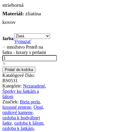
strieborná
Materiál:
zliatina
kovov
farba
Vymazať
množstvo Prsteň na
šatku - luxury s perlami
Pridať do košíka
Katalógové číslo:
BS0531
Kategórie:
Nezaradené
,
Šperky ku šatkám a
šálom
Značiek:
Biela perla
,
luxusné prstene
,
Opal
,
opálové kamene
,
ozdoba k hodvábnej
šatke
,
ozdoba k šálom
,
ozdoba k šatkám
,