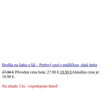
Brošňa na šatku a šál – Perlový uzol s mašličkou, zlatá farba
27.90
€
Pôvodná cena bola: 27.90 €.
19.90
€
Aktuálna cena je:
19.90 €.
Na sklade 3 ks - expedujeme ihneď