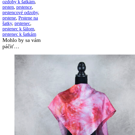
ozdoby k šatkám
,
prsten
,
prstence
,
prstencové odzoby
,
prstene
,
Prstene na
šatky
,
prstenec
,
prstenec k šálom
,
prstenec k šatkám
Mohlo by sa vám
páčiť…