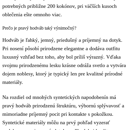
potrebných približne 200 kokónov, pri väčších kusoch
oblečenia ešte omnoho viac.
Prečo je pravý hodváb taký výnimočný?
Hodváb je ľahký, jemný, priedušný a príjemný na dotyk.
Pri nosení pôsobí prirodzene elegantne a dodáva outfitu
luxusný vzhľad bez toho, aby bol príliš výrazný. Vďaka
svojmu prirodzenému lesku krásne odráža svetlo a vytvára
dojem noblesy, ktorý je typický len pre kvalitné prírodné
materiály.
Na rozdiel od mnohých syntetických napodobenín má
pravý hodváb prirodzenú štruktúru, výbornú splývavosť a
mimoriadne príjemný pocit pri kontakte s pokožkou.
Syntetické materiály môžu na prvý pohľad vyzerať