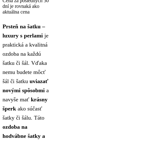
Cena za posledných 30
dní je rovnaká ako
aktuálna cena
Prsteň na šatku –
luxury s perlami
je
praktická a kvalitná
ozdoba na každú
šatku či šál. Vďaka
nemu budete môcť
šál či šatku
uviazať
novými spôsobmi
a
navyše mať
krásny
šperk
ako súčasť
šatky či šálu. Táto
ozdoba na
hodvábne šatky a