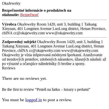
OkaJewelry
Bezpečnostné informácie o produktoch na
stiahnutie:
Bezpečnosť
Výrobca
OkaJewelry Room 1420, unit 3, building 1 Taikang
Xinyuan, 401 Longmen Avenue LuoLong district, Henan Province,
chINA cc@okajewelry.com www@okajewelry.com
Zodpovedný subjekt
OkaJewelry Room 1420, unit 3, building 1
Taikang Xinyuan, 401 Longmen Avenue LuoLong district, Henan
Province, chINA cc@okajewelry.com www@okajewelry.com
Okajewelry je vízia inšpirovaná módnymi šperkami. Aranžovanie
od trendových prsteňov, zdobených náramkov, úžasných náušníc až
po výrazné a očarujúce náhrdelníky či brošne a spony.
Reviews
There are no reviews yet.
Be the first to review “Prsteň na šatku – luxury s perlami”
You must be
logged in
to post a review.