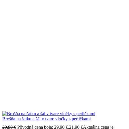
Brošňa na šatku a šál v tvare vločky s perličkami
29.90
€
Pôvodná cena bola: 29.90 €.
21.90
€
Aktuálna cena je: