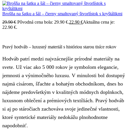
Brošňa na šatku a šál – čierny smaltovaný štvorlístok s kryštálikmi
29.90
€
Pôvodná cena bola: 29.90 €.
22.90
€
Aktuálna cena je:
22.90 €.
Pravý hodváb – luxusný materiál s históriou starou tisíce rokov
Hodváb patrí medzi najvzácnejšie prírodné materiály na
svete. Už viac ako 5 000 rokov je symbolom elegancie,
jemnosti a výnimočného luxusu. V minulosti bol dostupný
najmä cisárom, šľachte a bohatým obchodníkom, dnes ho
nájdeme predovšetkým v kvalitných módnych doplnkoch,
luxusnom oblečení a prémiových textíliách. Pravý hodváb
si aj po stáročiach zachováva svoje jedinečné vlastnosti,
ktoré syntetické materiály nedokážu plnohodnotne
napodobniť.