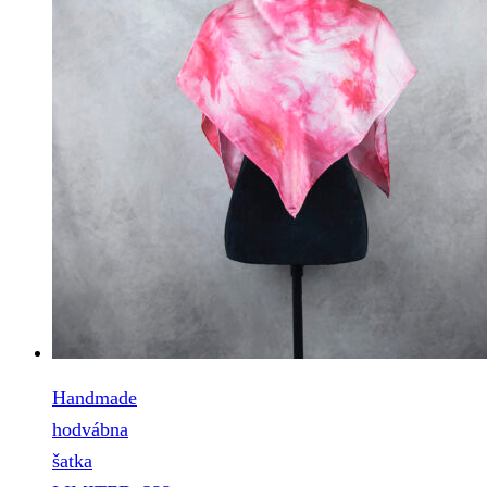
Handmade
hodvábna
šatka