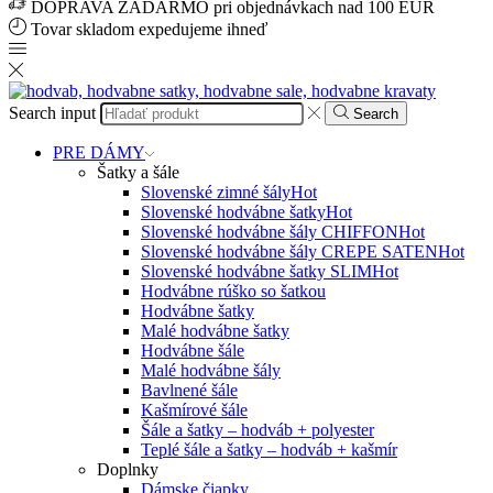
DOPRAVA ZADARMO pri objednávkach nad 100 EUR
Tovar skladom expedujeme ihneď
Search input
Search
PRE DÁMY
Šatky a šále
Slovenské zimné šály
Hot
Slovenské hodvábne šatky
Hot
Slovenské hodvábne šály CHIFFON
Hot
Slovenské hodvábne šály CREPE SATEN
Hot
Slovenské hodvábne šatky SLIM
Hot
Hodvábne rúško so šatkou
Hodvábne šatky
Malé hodvábne šatky
Hodvábne šále
Malé hodvábne šály
Bavlnené šále
Kašmírové šále
Šále a šatky – hodváb + polyester
Teplé šále a šatky – hodváb + kašmír
Doplnky
Dámske čiapky