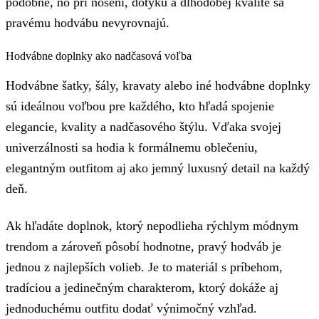
podobne, no pri nosení, dotyku a dlhodobej kvalite sa
pravému hodvábu nevyrovnajú.
Hodvábne doplnky ako nadčasová voľba
Hodvábne šatky, šály, kravaty alebo iné hodvábne doplnky
sú ideálnou voľbou pre každého, kto hľadá spojenie
elegancie, kvality a nadčasového štýlu. Vďaka svojej
univerzálnosti sa hodia k formálnemu oblečeniu,
elegantným outfitom aj ako jemný luxusný detail na každý
deň.
Ak hľadáte doplnok, ktorý nepodlieha rýchlym módnym
trendom a zároveň pôsobí hodnotne, pravý hodváb je
jednou z najlepších volieb. Je to materiál s príbehom,
tradíciou a jedinečným charakterom, ktorý dokáže aj
jednoduchému outfitu dodať výnimočný vzhľad.