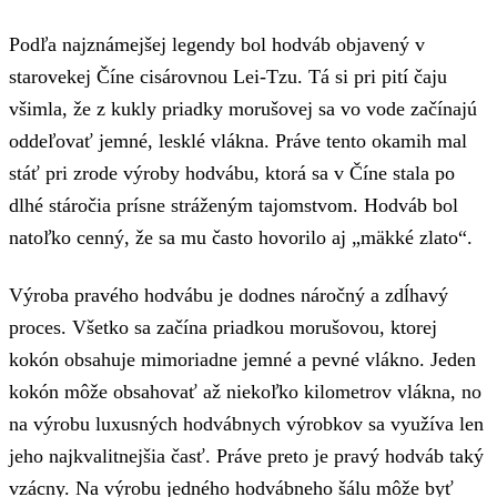
Podľa najznámejšej legendy bol hodváb objavený v
starovekej Číne cisárovnou Lei-Tzu. Tá si pri pití čaju
všimla, že z kukly priadky morušovej sa vo vode začínajú
oddeľovať jemné, lesklé vlákna. Práve tento okamih mal
stáť pri zrode výroby hodvábu, ktorá sa v Číne stala po
dlhé stáročia prísne stráženým tajomstvom. Hodváb bol
natoľko cenný, že sa mu často hovorilo aj „mäkké zlato“.
Výroba pravého hodvábu je dodnes náročný a zdĺhavý
proces. Všetko sa začína priadkou morušovou, ktorej
kokón obsahuje mimoriadne jemné a pevné vlákno. Jeden
kokón môže obsahovať až niekoľko kilometrov vlákna, no
na výrobu luxusných hodvábnych výrobkov sa využíva len
jeho najkvalitnejšia časť. Práve preto je pravý hodváb taký
vzácny. Na výrobu jedného hodvábneho šálu môže byť