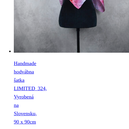
Handmade
hodvábna
šatka
LIMITED_324,
Vyrobená
na
Slovensku,
90 x 90cm