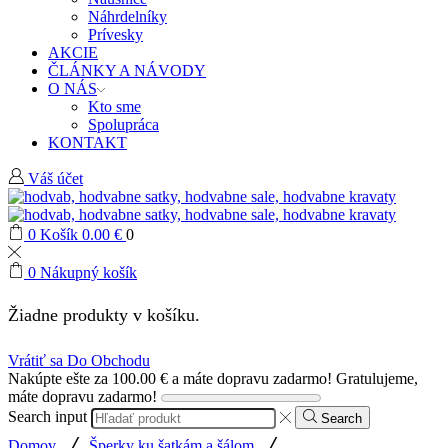
Náhrdelníky
Prívesky
AKCIE
ČLÁNKY A NÁVODY
O NÁS
Kto sme
Spolupráca
KONTAKT
Váš účet
0
Košík
0.00
€
0
0
Nákupný košík
Žiadne produkty v košíku.
Vrátiť sa Do Obchodu
Nakúpte ešte za
100.00
€
a máte dopravu zadarmo!
Gratulujeme,
máte dopravu zadarmo!
Search input
Search
/
/
Domov
Šperky ku šatkám a šálom