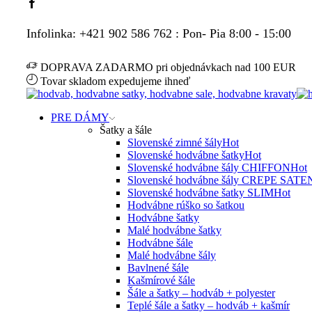
Facebook
Infolinka: +421 902 586 762 : Pon- Pia 8:00 - 15:00
DOPRAVA ZADARMO pri objednávkach nad 100 EUR
Tovar skladom expedujeme ihneď
PRE DÁMY
Šatky a šále
Slovenské zimné šály
Hot
Slovenské hodvábne šatky
Hot
Slovenské hodvábne šály CHIFFON
Hot
Slovenské hodvábne šály CREPE SATE
Slovenské hodvábne šatky SLIM
Hot
Hodvábne rúško so šatkou
Hodvábne šatky
Malé hodvábne šatky
Hodvábne šále
Malé hodvábne šály
Bavlnené šále
Kašmírové šále
Šále a šatky – hodváb + polyester
Teplé šále a šatky – hodváb + kašmír