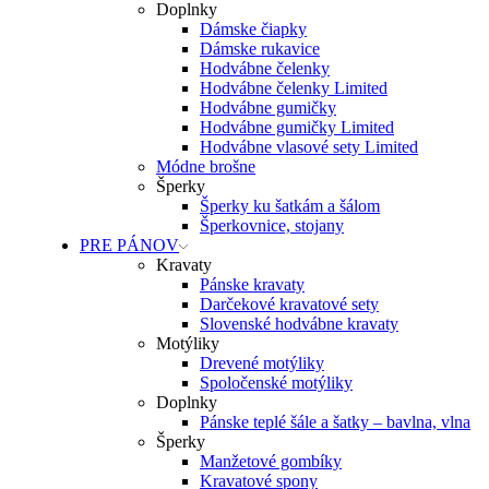
Doplnky
Dámske čiapky
Dámske rukavice
Hodvábne čelenky
Hodvábne čelenky Limited
Hodvábne gumičky
Hodvábne gumičky Limited
Hodvábne vlasové sety Limited
Módne brošne
Šperky
Šperky ku šatkám a šálom
Šperkovnice, stojany
PRE PÁNOV
Kravaty
Pánske kravaty
Darčekové kravatové sety
Slovenské hodvábne kravaty
Motýliky
Drevené motýliky
Spoločenské motýliky
Doplnky
Pánske teplé šále a šatky – bavlna, vlna
Šperky
Manžetové gombíky
Kravatové spony