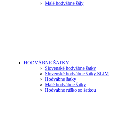
Malé hodvábne šály
HODVÁBNE ŠATKY
Slovenské hodvábne šatky
Slovenské hodvábne šatky SLIM
Hodvábne šatky
Malé hodvábne šatky
Hodvábne rúško so šatkou