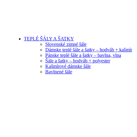
TEPLÉ ŠÁLY A ŠATKY
Slovenské zimné šále
Dámske teplé šále a šatky – hodváb + kašmír
Pánske teplé šále a šatky – bavlna, vlna
Šále a šatky – hodváb + polyester
Kašmírové dámske šále
Bavlnené šále