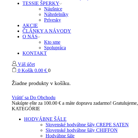
TESSIE ŠPERKY
Náušnice
Náhrdelníky
Prívesky
AKCIE
ČLÁNKY A NÁVODY
O NÁS
Kto sme
Spolupráca
KONTAKT
Váš účet
0
Košík
0.00
€
0
Žiadne produkty v košíku.
Vrátiť sa Do Obchodu
Nakúpte ešte za
100.00
€
a máte dopravu zadarmo!
Gratulujeme
KATEGÓRIE
HODVÁBNE ŠÁLE
Slovenské hodvábne šály CREPE SATEN
Slovenské hodvábne šály CHIFFON
Hodvábne šále