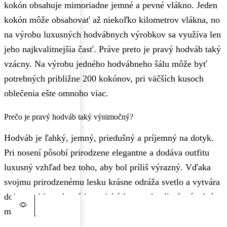
kokón obsahuje mimoriadne jemné a pevné vlákno. Jeden
kokón môže obsahovať až niekoľko kilometrov vlákna, no
na výrobu luxusných hodvábnych výrobkov sa využíva len
jeho najkvalitnejšia časť. Práve preto je pravý hodváb taký
vzácny. Na výrobu jedného hodvábneho šálu môže byť
potrebných približne 200 kokónov, pri väčších kusoch
oblečenia ešte omnoho viac.
Prečo je pravý hodváb taký výnimočný?
Hodváb je ľahký, jemný, priedušný a príjemný na dotyk.
Pri nosení pôsobí prirodzene elegantne a dodáva outfitu
luxusný vzhľad bez toho, aby bol príliš výrazný. Vďaka
svojmu prirodzenému lesku krásne odráža svetlo a vytvára
dojem noblesy, ktorý je typický len pre kvalitné prírodné
materiály.