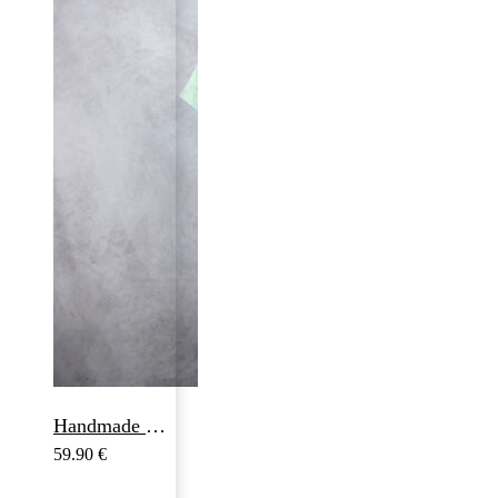
Handmade hodvábna šatka LIMITED_323, Vyrobená na Slovensku, 90 x 90cm
59.90
€