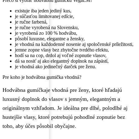
Prečo si vybrať hodvábnu gumičku VegaLM?
existuje iba jeden jediný kus,
je súčasťou limitovanej edície,
je ručne farbená,
je ručne vyrobená na Slovensku,
je vyrobená zo 100 % hodvábu,
pôsobí luxusne, elegantne a žensky,
je vhodná na každodenné nosenie aj spoločenské príležitosti,
jemne zopne vlasy bez zbytočne tvrdého efektu,
hodí sa na cop, drdol aj voľné zopnutie vlasov,
dá sa nosiť aj ako elegantný doplnok na zápästí,
je vhodná ako jedinečný darček pre ženu.
Pre koho je hodvábna gumička vhodná?
Hodvábna gumičkaje vhodná pre ženy, ktoré hľadajú
luxusný doplnok do vlasov s jemným, elegantným a
originálnym vzhľadom. Je ideálna pre dlhé, polodlhé aj
hustejšie vlasy, ktoré potrebujú pohodlné zopnutie bez
toho, aby účes pôsobil obyčajne.