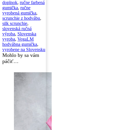
doplnok
,
ručne farbená
gumička
,
ručne
vyrobená gumička
,
scrunchie z hodvábu
,
silk scrunchie
,
slovenská ručná
výroba
,
Slovenska
vyroba
,
VegaLM
hodvábna gumička
,
vyrobene na Slovensku
Mohlo by sa vám
páčiť…