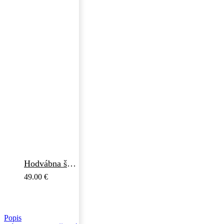
Hodvábna šatka VZOR_82, 90 x 90cm, Vyrobené na Slovensku
49.00
€
Popis