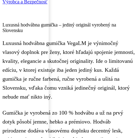
Výrobca a Bezpečnosť
Luxusná hodvábna gumička – jediný originál vyrobený na
Slovensku
Luxusná hodvábna gumička VegaLM je výnimočný
vlasový doplnok pre ženy, ktoré hľadajú spojenie jemnosti,
kvality, elegancie a skutočnej originality. Ide o limitovanú
edíciu, v ktorej existuje iba jeden jediný kus. Každá
gumička je ručne farbená, ručne vyrobená a ušitá na
Slovensku, vďaka čomu vzniká jedinečný originál, ktorý
nebude mať nikto iný.
Gumička je vyrobená zo 100 % hodvábu a už na prvý
dotyk pôsobí jemne, hebko a prémiovo. Hodváb
prirodzene dodáva vlasovému doplnku decentný lesk,