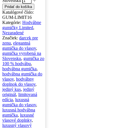
Slovensku
Pridať do košíka
Katalógové číslo:
GUM-LIMIT16
Kategórie:
Hodvábne
gumičky Limited
,
Nezaradené
Značiek:
darcek pre
zenu
,
elegantná
gumička do vlasov
,
gumička vyrobená na
Slovensku
,
gumička zo
100 % hodvábu
,
hodvábna gumička
,
hodvábna gumička do
vlasov
,
hodvábny
doplnok do vlasov
,
jediný kus
,
jediný
originál
,
limitovaná
edícia
,
luxusná
gumička do vlasov
,
luxusná hodvábna
gumička
,
luxusné
vlasové doplnky
,
luxusný vlasový