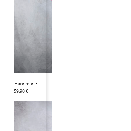
Handmade hodvábna šatka LIMITED_324, Vyrobená na Slovensku, 90 x 90cm
59.90
€