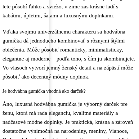
lete pôsobí ľahko a sviežo, v zime zas krásne ladí s
kabátmi, úpletmi, šatami a luxusnými doplnkami.
Vďaka svojmu univerzálnemu charakteru sa hodvábna
gumička dá jednoducho kombinovať s rôznymi štýlmi
oblečenia. Môže pôsobiť romanticky, minimalisticky,
elegantne aj moderne – podľa toho, s čím ju skombinujete.
Vo vlasoch vytvorí jemný ženský detail a na zápästí môže
pôsobiť ako decentný módny doplnok.
Je hodvábna gumička vhodná ako darček?
Áno, luxusná hodvábna gumička je výborný darček pre
ženu, ktorá má rada eleganciu, kvalitné materiály a
nadčasové módne doplnky. Je praktická, krásna a zároveň
dostatočne výnimočná na narodeniny, meniny, Vianoce,