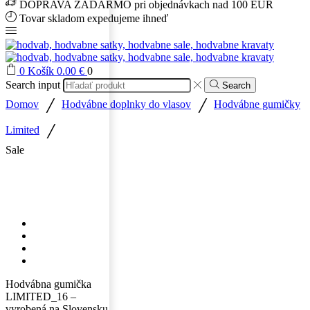
DOPRAVA ZADARMO pri objednávkach nad 100 EUR
Tovar skladom expedujeme ihneď
0
Košík
0.00
€
0
Search input
Search
/
/
Domov
Hodvábne doplnky do vlasov
Hodvábne gumičky
/
Limited
Sale
Hodvábna gumička
LIMITED_16 –
vyrobená na Slovensku