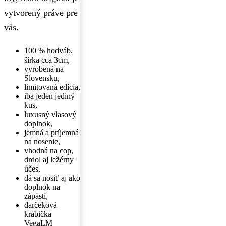
vytvorený práve pre
vás.
100 % hodváb,
šírka cca 3cm,
vyrobená na
Slovensku,
limitovaná edícia,
iba jeden jediný
kus,
luxusný vlasový
doplnok,
jemná a príjemná
na nosenie,
vhodná na cop,
drdol aj ležérny
účes,
dá sa nosiť aj ako
doplnok na
zápästí,
darčeková
krabička
VegaLM