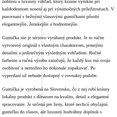
noblesu a luxusný vzhľad, ktorý krásne vynikne pri
každodennom nosení aj pri výnimočných príležitostiach. V
porovnaní s bežnými vlasovými gumičkami pôsobí
elegantnejšie, ženskejšie a hodnotnejšie.
Gumička nie je sériovo vyrábaný produkt. Je to ručne
vytvorený originál s vlastným charakterom, jemnými
detailmi a jedinečným výsledným vzhľadom. Ručné
farbenie a ručná výroba zaručujú, že každý kus má svoju
osobitosť a nemožno ho dokonale zopakovať. Po
vypredaní už nebude dostupný v rovnakej podobe.
Gumička je vyrobená na Slovensku, čo z nej robí krásny
lokálny produkt s dôrazom na kvalitu, detail a elegantné
spracovanie. Je určená pre ženy, ktoré nechcú obyčajnú
gumičku do vlasov, ale luxusný hodvábny doplnok s