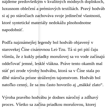
nájdeme predovšetkým v kvalitných módnych doplnkoch,
luxusnom oblečení a prémiových textíliách. Pravý hodváb
si aj po stáročiach zachováva svoje jedinečné vlastnosti,
ktoré syntetické materiály nedokážu plnohodnotne
napodobniť.
Podľa najznámejšej legendy bol hodváb objavený v
starovekej Číne cisárovnou Lei-Tzu. Tá si pri pití čaju
všimla, že z kukly priadky morušovej sa vo vode začínajú
oddeľovať jemné, lesklé vlákna. Práve tento okamih mal
stáť pri zrode výroby hodvábu, ktorá sa v Číne stala po
dlhé stáročia prísne stráženým tajomstvom. Hodváb bol
natoľko cenný, že sa mu často hovorilo aj „mäkké zlato“.
Výroba pravého hodvábu je dodnes náročný a zdĺhavý
proces. Všetko sa začína priadkou morušovou, ktorej