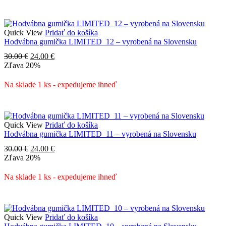
Quick View
Pridať do košíka
Hodvábna gumička LIMITED_12 – vyrobená na Slovensku
Pôvodná
Aktuálna
30.00
€
24.00
€
cena
cena
Zľava
20%
bola:
je:
30.00 €.
24.00 €.
Na sklade 1 ks - expedujeme ihneď
Quick View
Pridať do košíka
Hodvábna gumička LIMITED_11 – vyrobená na Slovensku
Pôvodná
Aktuálna
30.00
€
24.00
€
cena
cena
Zľava
20%
bola:
je:
30.00 €.
24.00 €.
Na sklade 1 ks - expedujeme ihneď
Quick View
Pridať do košíka