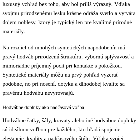
luxusný vzhľad bez toho, aby bol príliš výrazný. Vďaka
svojmu prirodzenému lesku krásne odráža svetlo a vytvára
dojem noblesy, ktorý je typický len pre kvalitné prírodné
materiály.
Na rozdiel od mnohých syntetických napodobenín má
pravý hodváb prirodzenú štruktúru, výbornú splývavosť a
mimoriadne príjemný pocit pri kontakte s pokožkou.
Syntetické materiály môžu na prvý pohľad vyzerať
podobne, no pri nosení, dotyku a dlhodobej kvalite sa
pravému hodvábu nevyrovnajú.
Hodvábne doplnky ako nadčasová voľba
Hodvábne šatky, šály, kravaty alebo iné hodvábne doplnky
sú ideálnou voľbou pre každého, kto hľadá spojenie
elegancie, kvality a nadčasového štýlu. Vďaka svojej