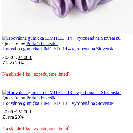
Quick View
Pridať do košíka
Hodvábna gumička LIMITED_14 – vyrobená na Slovensku
Pôvodná
Aktuálna
30.00
€
24.00
€
cena
cena
Zľava
20%
bola:
je:
30.00 €.
24.00 €.
Na sklade 1 ks - expedujeme ihneď
Quick View
Pridať do košíka
Hodvábna gumička LIMITED_13 – vyrobená na Slovensku
Pôvodná
Aktuálna
30.00
€
24.00
€
cena
cena
Zľava
20%
bola:
je:
30.00 €.
24.00 €.
Na sklade 1 ks - expedujeme ihneď