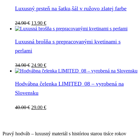
Luxusný prsteň na šatku,šál v ružovo zlatej farbe
Pôvodná
Aktuálna
24.90
€
13.90
€
cena
cena
bola:
je:
24.90 €.
13.90 €.
Luxusná brošňa s prepracovanými kvetinami s
perlami
Pôvodná
Aktuálna
34.90
€
24.90
€
cena
cena
bola:
je:
34.90 €.
24.90 €.
Hodvábna čelenka LIMITED_08 – vyrobená na
Slovensku
Pôvodná
Aktuálna
40.00
€
29.00
€
cena
cena
bola:
je:
40.00 €.
29.00 €.
Pravý hodváb – luxusný materiál s históriou starou tisíce rokov