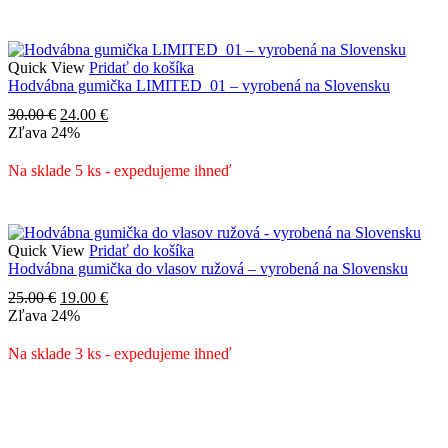
Quick View
Pridať do košíka
Hodvábna gumička LIMITED_01 – vyrobená na Slovensku
Pôvodná
Aktuálna
30.00
€
24.00
€
cena
cena
Zľava
24%
bola:
je:
30.00 €.
24.00 €.
Na sklade 5 ks - expedujeme ihneď
Quick View
Pridať do košíka
Hodvábna gumička do vlasov ružová – vyrobená na Slovensku
Pôvodná
Aktuálna
25.00
€
19.00
€
cena
cena
Zľava
24%
bola:
je:
25.00 €.
19.00 €.
Na sklade 3 ks - expedujeme ihneď