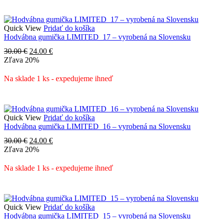
Quick View
Pridať do košíka
Hodvábna gumička LIMITED_17 – vyrobená na Slovensku
Pôvodná
Aktuálna
30.00
€
24.00
€
cena
cena
Zľava
20%
bola:
je:
30.00 €.
24.00 €.
Na sklade 1 ks - expedujeme ihneď
Quick View
Pridať do košíka
Hodvábna gumička LIMITED_16 – vyrobená na Slovensku
Pôvodná
Aktuálna
30.00
€
24.00
€
cena
cena
Zľava
20%
bola:
je:
30.00 €.
24.00 €.
Na sklade 1 ks - expedujeme ihneď
Quick View
Pridať do košíka
Hodvábna gumička LIMITED_15 – vyrobená na Slovensku