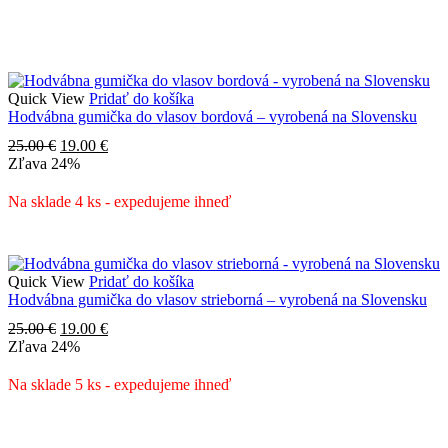
Quick View
Pridať do košíka
Hodvábna gumička do vlasov bordová – vyrobená na Slovensku
Pôvodná
Aktuálna
25.00
€
19.00
€
cena
cena
Zľava
24%
bola:
je:
25.00 €.
19.00 €.
Na sklade 4 ks - expedujeme ihneď
Quick View
Pridať do košíka
Hodvábna gumička do vlasov strieborná – vyrobená na Slovensku
Pôvodná
Aktuálna
25.00
€
19.00
€
cena
cena
Zľava
24%
bola:
je:
25.00 €.
19.00 €.
Na sklade 5 ks - expedujeme ihneď