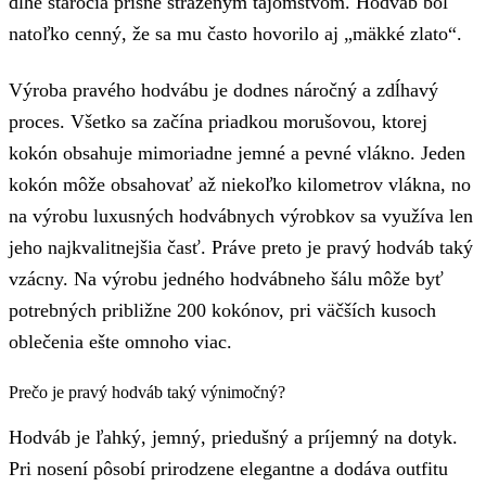
dlhé stáročia prísne stráženým tajomstvom. Hodváb bol
natoľko cenný, že sa mu často hovorilo aj „mäkké zlato“.
Výroba pravého hodvábu je dodnes náročný a zdĺhavý
proces. Všetko sa začína priadkou morušovou, ktorej
kokón obsahuje mimoriadne jemné a pevné vlákno. Jeden
kokón môže obsahovať až niekoľko kilometrov vlákna, no
na výrobu luxusných hodvábnych výrobkov sa využíva len
jeho najkvalitnejšia časť. Práve preto je pravý hodváb taký
vzácny. Na výrobu jedného hodvábneho šálu môže byť
potrebných približne 200 kokónov, pri väčších kusoch
oblečenia ešte omnoho viac.
Prečo je pravý hodváb taký výnimočný?
Hodváb je ľahký, jemný, priedušný a príjemný na dotyk.
Pri nosení pôsobí prirodzene elegantne a dodáva outfitu