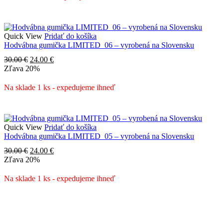
Quick View
Pridať do košíka
Hodvábna gumička LIMITED_06 – vyrobená na Slovensku
Pôvodná
Aktuálna
30.00
€
24.00
€
cena
cena
Zľava
20%
bola:
je:
30.00 €.
24.00 €.
Na sklade 1 ks - expedujeme ihneď
Quick View
Pridať do košíka
Hodvábna gumička LIMITED_05 – vyrobená na Slovensku
Pôvodná
Aktuálna
30.00
€
24.00
€
cena
cena
Zľava
20%
bola:
je:
30.00 €.
24.00 €.
Na sklade 1 ks - expedujeme ihneď