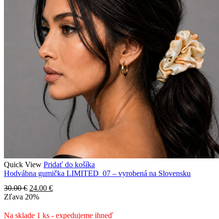
Quick View
Pridať do košíka
Hodvábna gumička LIMITED_07 – vyrobená na Slovensku
Pôvodná
Aktuálna
30.00
€
24.00
€
cena
cena
Zľava
20%
bola:
je:
30.00 €.
24.00 €.
Na sklade 1 ks - expedujeme ihneď