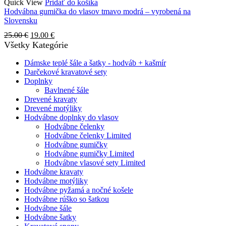
Quick View
Pridať do košíka
Hodvábna gumička do vlasov tmavo modrá – vyrobená na
Slovensku
Pôvodná
Aktuálna
25.00
€
19.00
€
cena
cena
Všetky Kategórie
bola:
je:
25.00 €.
19.00 €.
Dámske teplé šále a šatky - hodváb + kašmír
Darčekové kravatové sety
Doplnky
Bavlnené šále
Drevené kravaty
Drevené motýliky
Hodvábne doplnky do vlasov
Hodvábne čelenky
Hodvábne čelenky Limited
Hodvábne gumičky
Hodvábne gumičky Limited
Hodvábne vlasové sety Limited
Hodvábne kravaty
Hodvábne motýliky
Hodvábne pyžamá a nočné košele
Hodvábne rúško so šatkou
Hodvábne šále
Hodvábne šatky