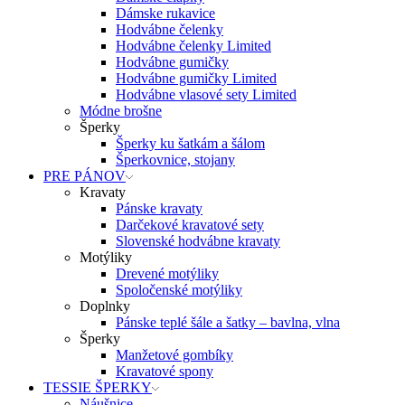
Dámske rukavice
Hodvábne čelenky
Hodvábne čelenky Limited
Hodvábne gumičky
Hodvábne gumičky Limited
Hodvábne vlasové sety Limited
Módne brošne
Šperky
Šperky ku šatkám a šálom
Šperkovnice, stojany
PRE PÁNOV
Kravaty
Pánske kravaty
Darčekové kravatové sety
Slovenské hodvábne kravaty
Motýliky
Drevené motýliky
Spoločenské motýliky
Doplnky
Pánske teplé šále a šatky – bavlna, vlna
Šperky
Manžetové gombíky
Kravatové spony
TESSIE ŠPERKY
Náušnice