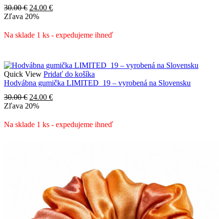
Pôvodná
Aktuálna
30.00
€
24.00
€
cena
cena
Zľava
20%
bola:
je:
30.00 €.
24.00 €.
Na sklade 1 ks - expedujeme ihneď
Quick View
Pridať do košíka
Hodvábna gumička LIMITED_19 – vyrobená na Slovensku
Pôvodná
Aktuálna
30.00
€
24.00
€
cena
cena
Zľava
20%
bola:
je:
30.00 €.
24.00 €.
Na sklade 1 ks - expedujeme ihneď