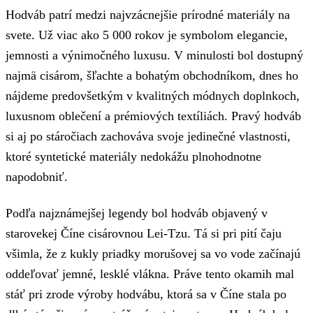
Hodváb patrí medzi najvzácnejšie prírodné materiály na
svete. Už viac ako 5 000 rokov je symbolom elegancie,
jemnosti a výnimočného luxusu. V minulosti bol dostupný
najmä cisárom, šľachte a bohatým obchodníkom, dnes ho
nájdeme predovšetkým v kvalitných módnych doplnkoch,
luxusnom oblečení a prémiových textíliách. Pravý hodváb
si aj po stáročiach zachováva svoje jedinečné vlastnosti,
ktoré syntetické materiály nedokážu plnohodnotne
napodobniť.
Podľa najznámejšej legendy bol hodváb objavený v
starovekej Číne cisárovnou Lei-Tzu. Tá si pri pití čaju
všimla, že z kukly priadky morušovej sa vo vode začínajú
oddeľovať jemné, lesklé vlákna. Práve tento okamih mal
stáť pri zrode výroby hodvábu, ktorá sa v Číne stala po