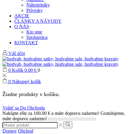
Náhrdelníky
Prívesky
AKCIE
ČLÁNKY A NÁVODY
O NÁS
Kto sme
Spolupráca
KONTAKT
Váš účet
0
Košík
0.00
€
0
0
Nákupný košík
Žiadne produkty v košíku.
Vrátiť sa Do Obchodu
Nakúpte ešte za
100.00
€
a máte dopravu zadarmo!
Gratulujeme,
máte dopravu zadarmo!
Search
input
Search
Domov
Obchod