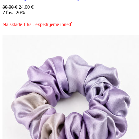
Pôvodná
Aktuálna
30.00
€
24.00
€
cena
cena
Zľava
20%
bola:
je:
30.00 €.
24.00 €.
Na sklade 1 ks - expedujeme ihneď