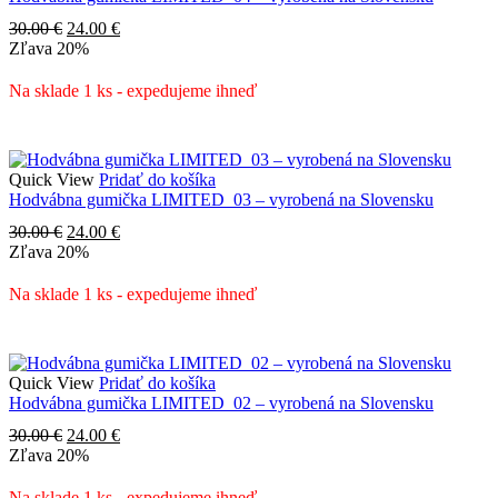
Pôvodná
Aktuálna
30.00
€
24.00
€
cena
cena
Zľava
20%
bola:
je:
30.00 €.
24.00 €.
Na sklade 1 ks - expedujeme ihneď
Quick View
Pridať do košíka
Hodvábna gumička LIMITED_03 – vyrobená na Slovensku
Pôvodná
Aktuálna
30.00
€
24.00
€
cena
cena
Zľava
20%
bola:
je:
30.00 €.
24.00 €.
Na sklade 1 ks - expedujeme ihneď
Quick View
Pridať do košíka
Hodvábna gumička LIMITED_02 – vyrobená na Slovensku
Pôvodná
Aktuálna
30.00
€
24.00
€
cena
cena
Zľava
20%
bola:
je:
30.00 €.
24.00 €.
Na sklade 1 ks - expedujeme ihneď