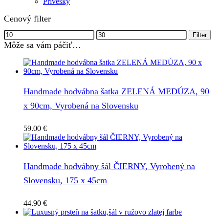
Prívesky
Cenový filter
Minimálna
Maximálna
Filter
cena
cena
Môže sa vám páčiť…
Handmade hodvábna šatka ZELENÁ MEDÚZA, 90
x 90cm, Vyrobená na Slovensku
59.00
€
Handmade hodvábny šál ČIERNY, Vyrobený na
Slovensku, 175 x 45cm
44.90
€