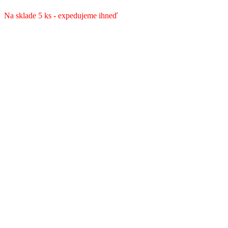
bola:
je:
25.00 €.
19.00 €.
Na sklade 5 ks - expedujeme ihneď