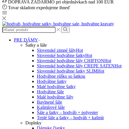
DOPRAVA ZADARMO pri objednávkach nad 100 EUR
Tovar skladom expedujeme ihneď
Search
input
Search
PRE DÁMY
Šatky a šále
Slovenské zimné šály
Hot
Slovenské hodvábne šatky
Hot
Slovenské hodvábne šály CHIFFON
Hot
Slovenské hodvábne šály CREPE SATEN
Hot
Slovenské hodvábne šatky SLIM
Hot
Hodvábne rúško so šatkou
Hodvábne šatky
Malé hodvábne šatky
Hodvábne šále
Malé hodvábne šály
Bavlnené šále
Kašmírové šále
Šále a šatky – hodváb + polyester
Teplé šále a šatky – hodváb + kašmír
Doplnky
Dámske čiapky