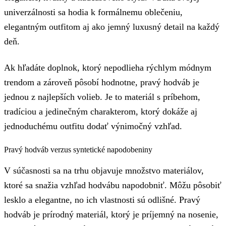
univerzálnosti sa hodia k formálnemu oblečeniu,
elegantným outfitom aj ako jemný luxusný detail na každý
deň.
Ak hľadáte doplnok, ktorý nepodlieha rýchlym módnym
trendom a zároveň pôsobí hodnotne, pravý hodváb je
jednou z najlepších volieb. Je to materiál s príbehom,
tradíciou a jedinečným charakterom, ktorý dokáže aj
jednoduchému outfitu dodať výnimočný vzhľad.
Pravý hodváb verzus syntetické napodobeniny
V súčasnosti sa na trhu objavuje množstvo materiálov,
ktoré sa snažia vzhľad hodvábu napodobniť. Môžu pôsobiť
lesklo a elegantne, no ich vlastnosti sú odlišné. Pravý
hodváb je prírodný materiál, ktorý je príjemný na nosenie,