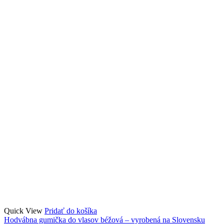
Quick View
Pridať do košíka
Hodvábna gumička do vlasov béžová – vyrobená na Slovensku