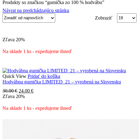
Produkty so značkou “gumička zo 100 % hodvábu”
Návrat na predchádzajúcu stránku
Produktov
Zobraziť
na
stranu
Zľava
20%
Na sklade 1 ks - expedujeme ihneď
Quick View
Pridať do košíka
Hodvábna gumička LIMITED_21 – vyrobená na Slovensku
Pôvodná
Aktuálna
30.00
€
24.00
€
cena
cena
Zľava
20%
bola:
je:
30.00 €.
24.00 €.
Na sklade 1 ks - expedujeme ihneď