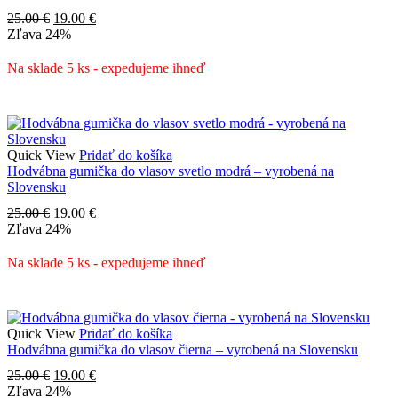
Pôvodná
Aktuálna
25.00
€
19.00
€
cena
cena
Zľava
24%
bola:
je:
25.00 €.
19.00 €.
Na sklade 5 ks - expedujeme ihneď
Quick View
Pridať do košíka
Hodvábna gumička do vlasov svetlo modrá – vyrobená na
Slovensku
Pôvodná
Aktuálna
25.00
€
19.00
€
cena
cena
Zľava
24%
bola:
je:
25.00 €.
19.00 €.
Na sklade 5 ks - expedujeme ihneď
Quick View
Pridať do košíka
Hodvábna gumička do vlasov čierna – vyrobená na Slovensku
Pôvodná
Aktuálna
25.00
€
19.00
€
cena
cena
Zľava
24%