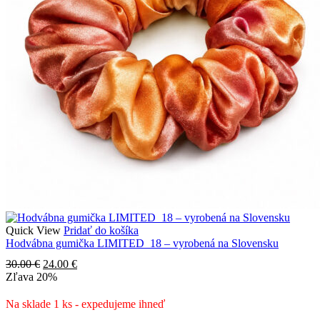
Quick View
Pridať do košíka
Hodvábna gumička LIMITED_18 – vyrobená na Slovensku
Pôvodná
Aktuálna
30.00
€
24.00
€
cena
cena
Zľava
20%
bola:
je:
30.00 €.
24.00 €.
Na sklade 1 ks - expedujeme ihneď