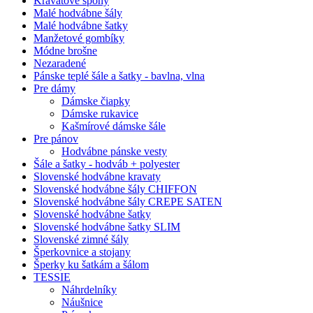
Kravatové spony
Malé hodvábne šály
Malé hodvábne šatky
Manžetové gombíky
Módne brošne
Nezaradené
Pánske teplé šále a šatky - bavlna, vlna
Pre dámy
Dámske čiapky
Dámske rukavice
Kašmírové dámske šále
Pre pánov
Hodvábne pánske vesty
Šále a šatky - hodváb + polyester
Slovenské hodvábne kravaty
Slovenské hodvábne šály CHIFFON
Slovenské hodvábne šály CREPE SATEN
Slovenské hodvábne šatky
Slovenské hodvábne šatky SLIM
Slovenské zimné šály
Šperkovnice a stojany
Šperky ku šatkám a šálom
TESSIE
Náhrdelníky
Náušnice