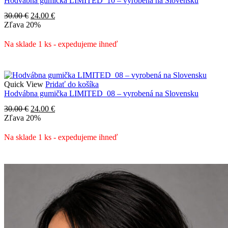
Hodvábna gumička LIMITED_10 – vyrobená na Slovensku
Pôvodná
Aktuálna
30.00
€
24.00
€
cena
cena
Zľava
20%
bola:
je:
30.00 €.
24.00 €.
Na sklade 1 ks - expedujeme ihneď
Quick View
Pridať do košíka
Hodvábna gumička LIMITED_08 – vyrobená na Slovensku
Pôvodná
Aktuálna
30.00
€
24.00
€
cena
cena
Zľava
20%
bola:
je:
30.00 €.
24.00 €.
Na sklade 1 ks - expedujeme ihneď