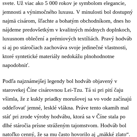
svete. Už viac ako 5 000 rokov je symbolom elegancie,
jemnosti a výnimočného luxusu. V minulosti bol dostupný
najmä cisárom, šľachte a bohatým obchodníkom, dnes ho
nájdeme predovšetkým v kvalitných módnych doplnkoch,
luxusnom oblečení a prémiových textíliách. Pravý hodváb
si aj po stáročiach zachováva svoje jedinečné vlastnosti,
ktoré syntetické materiály nedokážu plnohodnotne
napodobniť.
Podľa najznámejšej legendy bol hodváb objavený v
starovekej Číne cisárovnou Lei-Tzu. Tá si pri pití čaju
všimla, že z kukly priadky morušovej sa vo vode začínajú
oddeľovať jemné, lesklé vlákna. Práve tento okamih mal
stáť pri zrode výroby hodvábu, ktorá sa v Číne stala po
dlhé stáročia prísne stráženým tajomstvom. Hodváb bol
natoľko cenný, že sa mu často hovorilo aj „mäkké zlato“.