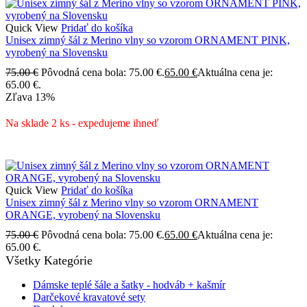
Quick View
Pridať do košíka
Unisex zimný šál z Merino vlny so vzorom ORNAMENT PINK,
vyrobený na Slovensku
75.00
€
Pôvodná cena bola: 75.00 €.
65.00
€
Aktuálna cena je:
65.00 €.
Zľava
13%
Na sklade 2 ks - expedujeme ihneď
Quick View
Pridať do košíka
Unisex zimný šál z Merino vlny so vzorom ORNAMENT
ORANGE, vyrobený na Slovensku
75.00
€
Pôvodná cena bola: 75.00 €.
65.00
€
Aktuálna cena je:
65.00 €.
Všetky Kategórie
Dámske teplé šále a šatky - hodváb + kašmír
Darčekové kravatové sety