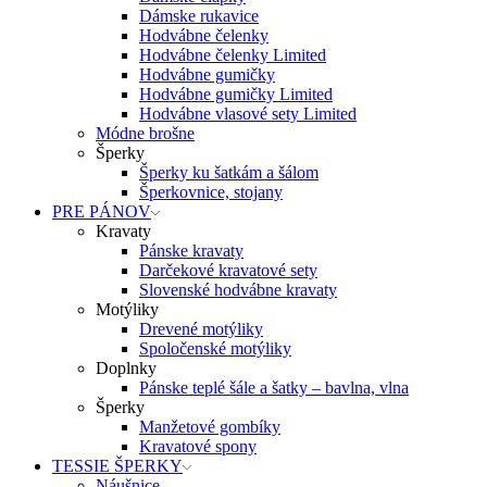
Dámske rukavice
Hodvábne čelenky
Hodvábne čelenky Limited
Hodvábne gumičky
Hodvábne gumičky Limited
Hodvábne vlasové sety Limited
Módne brošne
Šperky
Šperky ku šatkám a šálom
Šperkovnice, stojany
PRE PÁNOV
Kravaty
Pánske kravaty
Darčekové kravatové sety
Slovenské hodvábne kravaty
Motýliky
Drevené motýliky
Spoločenské motýliky
Doplnky
Pánske teplé šále a šatky – bavlna, vlna
Šperky
Manžetové gombíky
Kravatové spony
TESSIE ŠPERKY
Náušnice