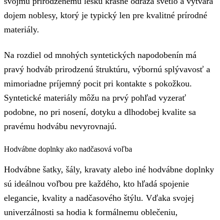
svojmu prirodzenému lesku krásne odráža svetlo a vytvára
dojem noblesy, ktorý je typický len pre kvalitné prírodné
materiály.
Na rozdiel od mnohých syntetických napodobenín má
pravý hodváb prirodzenú štruktúru, výbornú splývavosť a
mimoriadne príjemný pocit pri kontakte s pokožkou.
Syntetické materiály môžu na prvý pohľad vyzerať
podobne, no pri nosení, dotyku a dlhodobej kvalite sa
pravému hodvábu nevyrovnajú.
Hodvábne doplnky ako nadčasová voľba
Hodvábne šatky, šály, kravaty alebo iné hodvábne doplnky
sú ideálnou voľbou pre každého, kto hľadá spojenie
elegancie, kvality a nadčasového štýlu. Vďaka svojej
univerzálnosti sa hodia k formálnemu oblečeniu,