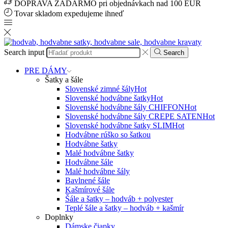
DOPRAVA ZADARMO pri objednávkach nad 100 EUR
Tovar skladom expedujeme ihneď
Search input
Search
PRE DÁMY
Šatky a šále
Slovenské zimné šály
Hot
Slovenské hodvábne šatky
Hot
Slovenské hodvábne šály CHIFFON
Hot
Slovenské hodvábne šály CREPE SATEN
Hot
Slovenské hodvábne šatky SLIM
Hot
Hodvábne rúško so šatkou
Hodvábne šatky
Malé hodvábne šatky
Hodvábne šále
Malé hodvábne šály
Bavlnené šále
Kašmírové šále
Šále a šatky – hodváb + polyester
Teplé šále a šatky – hodváb + kašmír
Doplnky
Dámske čiapky