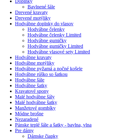
Doplnky
Bavlnené šále
Drevené kravaty
Drevené motýliky
Hodvábne doplnky do vlasov
Hodvábne čelenky
Hodvábne čelenky Limited
Hodvábne gumičky
Hodvábne gumičky Limited
Hodvábne vlasové sety Limited
Hodvábne kravaty
Hodvábne motýliky
Hodvábne pyžamá a nočné košele
Hodvábne rúško so šatkou
Hodvábne šále
Hodvábne šatky
Kravatové spony
Malé hodvábne šály
Malé hodvábne šatky
Manžetové gombíky
Módne brošne
Nezaradené
Pánske teplé šále a šatky - bavlna, vlna
Pre dámy
Dámske čiapky