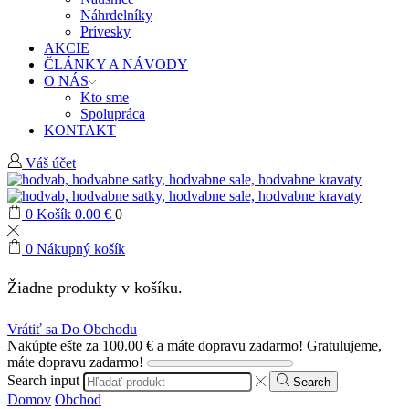
Náhrdelníky
Prívesky
AKCIE
ČLÁNKY A NÁVODY
O NÁS
Kto sme
Spolupráca
KONTAKT
Váš účet
0
Košík
0.00
€
0
0
Nákupný košík
Žiadne produkty v košíku.
Vrátiť sa Do Obchodu
Nakúpte ešte za
100.00
€
a máte dopravu zadarmo!
Gratulujeme,
máte dopravu zadarmo!
Search input
Search
Domov
Obchod