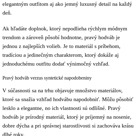
elegantným outfitom aj ako jemný luxusný detail na každý
deň.
Ak hľadáte doplnok, ktorý nepodlieha rýchlym módnym
trendom a zároveň pôsobí hodnotne, pravý hodváb je
jednou z najlepších volieb. Je to materiál s príbehom,
tradíciou a jedinečným charakterom, ktorý dokáže aj
jednoduchému outfitu dodať výnimočný vzhľad.
Pravý hodváb verzus syntetické napodobeniny
V súčasnosti sa na trhu objavuje množstvo materiálov,
ktoré sa snažia vzhľad hodvábu napodobniť. Môžu pôsobiť
lesklo a elegantne, no ich vlastnosti sú odlišné. Pravý
hodváb je prírodný materiál, ktorý je príjemný na nosenie,
dobre dýcha a pri správnej starostlivosti si zachováva krásu
dlhé roky.