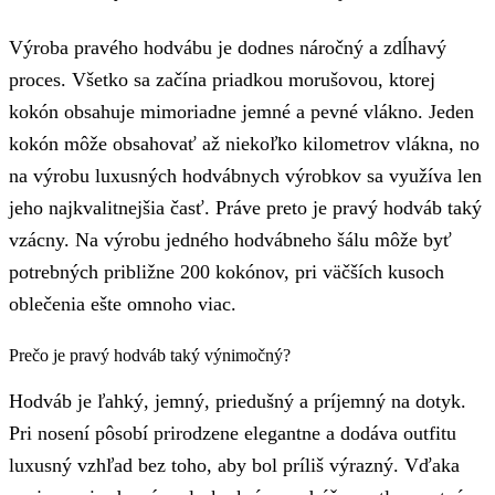
Výroba pravého hodvábu je dodnes náročný a zdĺhavý
proces. Všetko sa začína priadkou morušovou, ktorej
kokón obsahuje mimoriadne jemné a pevné vlákno. Jeden
kokón môže obsahovať až niekoľko kilometrov vlákna, no
na výrobu luxusných hodvábnych výrobkov sa využíva len
jeho najkvalitnejšia časť. Práve preto je pravý hodváb taký
vzácny. Na výrobu jedného hodvábneho šálu môže byť
potrebných približne 200 kokónov, pri väčších kusoch
oblečenia ešte omnoho viac.
Prečo je pravý hodváb taký výnimočný?
Hodváb je ľahký, jemný, priedušný a príjemný na dotyk.
Pri nosení pôsobí prirodzene elegantne a dodáva outfitu
luxusný vzhľad bez toho, aby bol príliš výrazný. Vďaka