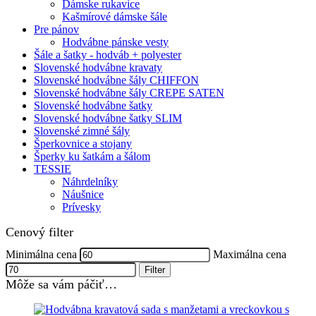
Dámske rukavice
Kašmírové dámske šále
Pre pánov
Hodvábne pánske vesty
Šále a šatky - hodváb + polyester
Slovenské hodvábne kravaty
Slovenské hodvábne šály CHIFFON
Slovenské hodvábne šály CREPE SATEN
Slovenské hodvábne šatky
Slovenské hodvábne šatky SLIM
Slovenské zimné šály
Šperkovnice a stojany
Šperky ku šatkám a šálom
TESSIE
Náhrdelníky
Náušnice
Prívesky
Cenový filter
Minimálna cena
Maximálna cena
Filter
Môže sa vám páčiť…