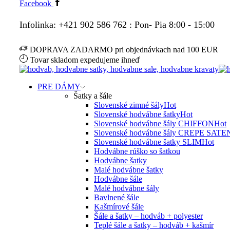
Facebook
Infolinka: +421 902 586 762 : Pon- Pia 8:00 - 15:00
DOPRAVA ZADARMO pri objednávkach nad 100 EUR
Tovar skladom expedujeme ihneď
PRE DÁMY
Šatky a šále
Slovenské zimné šály
Hot
Slovenské hodvábne šatky
Hot
Slovenské hodvábne šály CHIFFON
Hot
Slovenské hodvábne šály CREPE SATE
Slovenské hodvábne šatky SLIM
Hot
Hodvábne rúško so šatkou
Hodvábne šatky
Malé hodvábne šatky
Hodvábne šále
Malé hodvábne šály
Bavlnené šále
Kašmírové šále
Šále a šatky – hodváb + polyester
Teplé šále a šatky – hodváb + kašmír