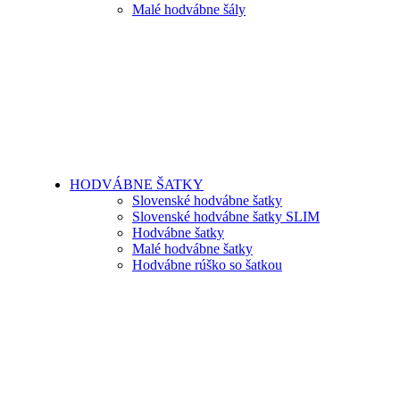
Malé hodvábne šály
HODVÁBNE ŠATKY
Slovenské hodvábne šatky
Slovenské hodvábne šatky SLIM
Hodvábne šatky
Malé hodvábne šatky
Hodvábne rúško so šatkou