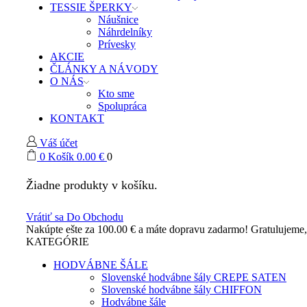
TESSIE ŠPERKY
Náušnice
Náhrdelníky
Prívesky
AKCIE
ČLÁNKY A NÁVODY
O NÁS
Kto sme
Spolupráca
KONTAKT
Váš účet
0
Košík
0.00
€
0
Žiadne produkty v košíku.
Vrátiť sa Do Obchodu
Nakúpte ešte za
100.00
€
a máte dopravu zadarmo!
Gratulujeme
KATEGÓRIE
HODVÁBNE ŠÁLE
Slovenské hodvábne šály CREPE SATEN
Slovenské hodvábne šály CHIFFON
Hodvábne šále