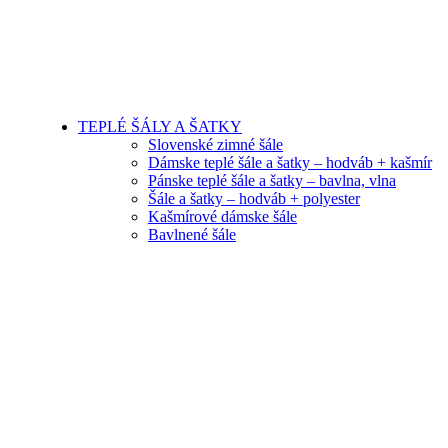
TEPLÉ ŠÁLY A ŠATKY
Slovenské zimné šále
Dámske teplé šále a šatky – hodváb + kašmír
Pánske teplé šále a šatky – bavlna, vlna
Šále a šatky – hodváb + polyester
Kašmírové dámske šále
Bavlnené šále