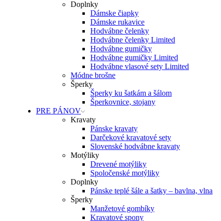
Doplnky
Dámske čiapky
Dámske rukavice
Hodvábne čelenky
Hodvábne čelenky Limited
Hodvábne gumičky
Hodvábne gumičky Limited
Hodvábne vlasové sety Limited
Módne brošne
Šperky
Šperky ku šatkám a šálom
Šperkovnice, stojany
PRE PÁNOV
Kravaty
Pánske kravaty
Darčekové kravatové sety
Slovenské hodvábne kravaty
Motýliky
Drevené motýliky
Spoločenské motýliky
Doplnky
Pánske teplé šále a šatky – bavlna, vlna
Šperky
Manžetové gombíky
Kravatové spony