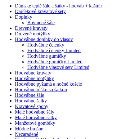
Dámske teplé šále a šatky - hodváb + kašmír
Darčekové kravatové sety
Doplnky
Bavlnené šále
Drevené kravaty
Drevené motýliky
Hodvábne doplnky do vlasov
Hodvábne čelenky
Hodvábne čelenky Limited
Hodvábne gumičky
Hodvábne gumičky Limited
Hodvábne vlasové sety Limited
Hodvábne kravaty
Hodvábne motýliky
Hodvábne pyžamá a nočné košele
Hodvábne rúško so šatkou
Hodvábne šále
Hodvábne šatky
Kravatové spony
Malé hodvábne šály
Malé hodvábne šatky
Manžetové gombíky
Módne brošne
Nezaradené