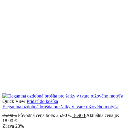
Quick View
Pridať do košíka
Elegantná ozdobná brošňa pre šatky v tvare ružového motýľa
25.90
€
Pôvodná cena bola: 25.90 €.
18.90
€
Aktuálna cena je:
18.90 €.
Zľava
23%