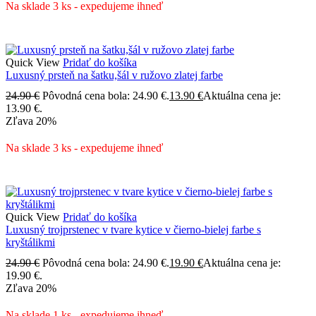
Na sklade 3 ks - expedujeme ihneď
Quick View
Pridať do košíka
Luxusný prsteň na šatku,šál v ružovo zlatej farbe
24.90
€
Pôvodná cena bola: 24.90 €.
13.90
€
Aktuálna cena je:
13.90 €.
Zľava
20%
Na sklade 3 ks - expedujeme ihneď
Quick View
Pridať do košíka
Luxusný trojprstenec v tvare kytice v čierno-bielej farbe s
kryštálikmi
24.90
€
Pôvodná cena bola: 24.90 €.
19.90
€
Aktuálna cena je:
19.90 €.
Zľava
20%
Na sklade 1 ks - expedujeme ihneď