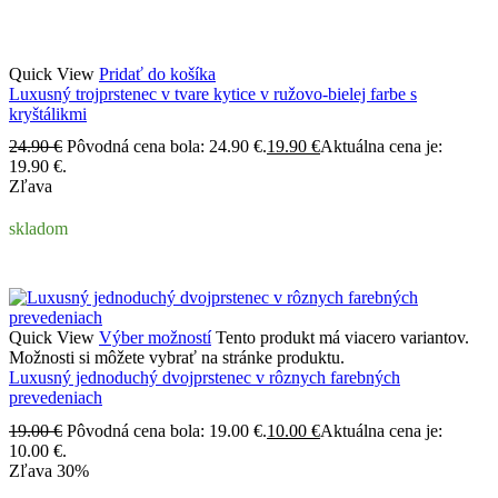
Quick View
Pridať do košíka
Luxusný trojprstenec v tvare kytice v ružovo-bielej farbe s
kryštálikmi
24.90
€
Pôvodná cena bola: 24.90 €.
19.90
€
Aktuálna cena je:
19.90 €.
Zľava
skladom
Quick View
Výber možností
Tento produkt má viacero variantov.
Možnosti si môžete vybrať na stránke produktu.
Luxusný jednoduchý dvojprstenec v rôznych farebných
prevedeniach
19.00
€
Pôvodná cena bola: 19.00 €.
10.00
€
Aktuálna cena je:
10.00 €.
Zľava
30%