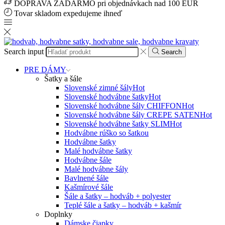
DOPRAVA ZADARMO pri objednávkach nad 100 EUR
Tovar skladom expedujeme ihneď
Search input
Search
PRE DÁMY
Šatky a šále
Slovenské zimné šály
Hot
Slovenské hodvábne šatky
Hot
Slovenské hodvábne šály CHIFFON
Hot
Slovenské hodvábne šály CREPE SATEN
Hot
Slovenské hodvábne šatky SLIM
Hot
Hodvábne rúško so šatkou
Hodvábne šatky
Malé hodvábne šatky
Hodvábne šále
Malé hodvábne šály
Bavlnené šále
Kašmírové šále
Šále a šatky – hodváb + polyester
Teplé šále a šatky – hodváb + kašmír
Doplnky
Dámske čiapky