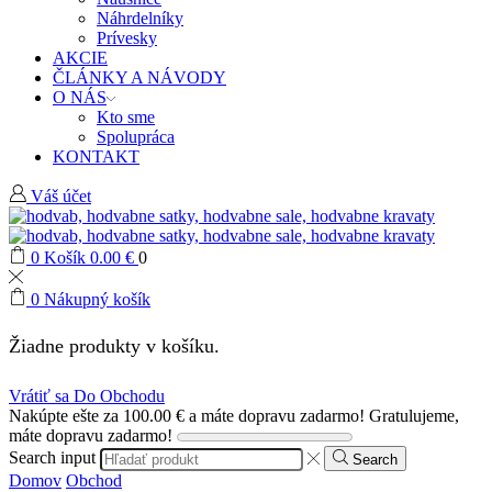
Náhrdelníky
Prívesky
AKCIE
ČLÁNKY A NÁVODY
O NÁS
Kto sme
Spolupráca
KONTAKT
Váš účet
0
Košík
0.00
€
0
0
Nákupný košík
Žiadne produkty v košíku.
Vrátiť sa Do Obchodu
Nakúpte ešte za
100.00
€
a máte dopravu zadarmo!
Gratulujeme,
máte dopravu zadarmo!
Search input
Search
Domov
Obchod