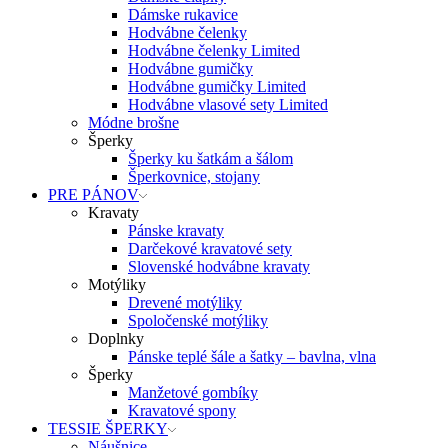
Dámske rukavice
Hodvábne čelenky
Hodvábne čelenky Limited
Hodvábne gumičky
Hodvábne gumičky Limited
Hodvábne vlasové sety Limited
Módne brošne
Šperky
Šperky ku šatkám a šálom
Šperkovnice, stojany
PRE PÁNOV
Kravaty
Pánske kravaty
Darčekové kravatové sety
Slovenské hodvábne kravaty
Motýliky
Drevené motýliky
Spoločenské motýliky
Doplnky
Pánske teplé šále a šatky – bavlna, vlna
Šperky
Manžetové gombíky
Kravatové spony
TESSIE ŠPERKY
Náušnice