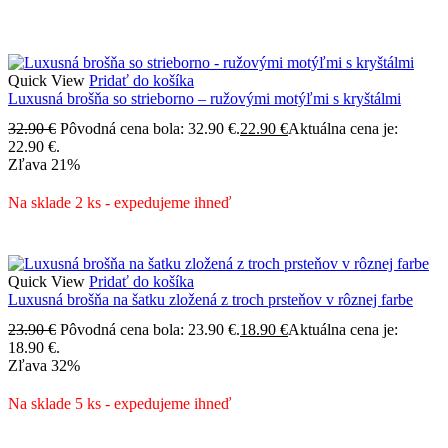
Quick View
Pridať do košíka
Luxusná brošňa so strieborno – ružovými motýľmi s kryštálmi
32.90
€
Pôvodná cena bola: 32.90 €.
22.90
€
Aktuálna cena je:
22.90 €.
Zľava
21%
Na sklade 2 ks - expedujeme ihneď
Quick View
Pridať do košíka
Luxusná brošňa na šatku zložená z troch prsteňov v rôznej farbe
23.90
€
Pôvodná cena bola: 23.90 €.
18.90
€
Aktuálna cena je:
18.90 €.
Zľava
32%
Na sklade 5 ks - expedujeme ihneď