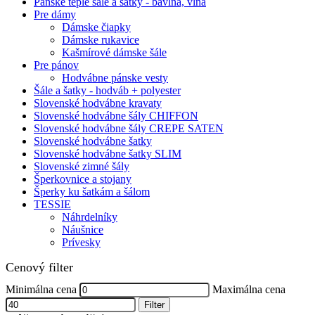
Pánske teplé šále a šatky - bavlna, vlna
Pre dámy
Dámske čiapky
Dámske rukavice
Kašmírové dámske šále
Pre pánov
Hodvábne pánske vesty
Šále a šatky - hodváb + polyester
Slovenské hodvábne kravaty
Slovenské hodvábne šály CHIFFON
Slovenské hodvábne šály CREPE SATEN
Slovenské hodvábne šatky
Slovenské hodvábne šatky SLIM
Slovenské zimné šály
Šperkovnice a stojany
Šperky ku šatkám a šálom
TESSIE
Náhrdelníky
Náušnice
Prívesky
Cenový filter
Minimálna cena
Maximálna cena
Filter