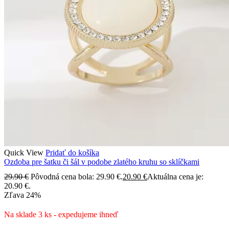
Quick View
Pridať do košíka
Ozdoba pre šatku či šál v podobe zlatého kruhu so sklíčkami
29.90
€
Pôvodná cena bola: 29.90 €.
20.90
€
Aktuálna cena je:
20.90 €.
Zľava
24%
Na sklade 3 ks - expedujeme ihneď