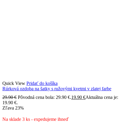
Quick View
Pridať do košíka
Rúrková ozdoba na šatky s ružovými kvetmi v zlatej farbe
29.90
€
Pôvodná cena bola: 29.90 €.
19.90
€
Aktuálna cena je:
19.90 €.
Zľava
23%
Na sklade 3 ks - expedujeme ihneď