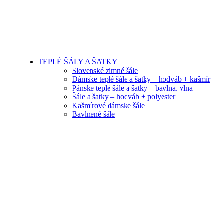
TEPLÉ ŠÁLY A ŠATKY
Slovenské zimné šále
Dámske teplé šále a šatky – hodváb + kašmír
Pánske teplé šále a šatky – bavlna, vlna
Šále a šatky – hodváb + polyester
Kašmírové dámske šále
Bavlnené šále