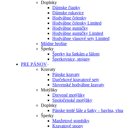
Doplnky
Dámske čiapky
Dámske rukavice
Hodvábne čelenky
Hodvábne čelenky Limited
Hodvábne gumičky
Hodvábne gumičky Limited
Hodvábne vlasové sety Limited
Módne brošne
Šperky
Šperky ku šatkám a šálom
Šperkovnice, stojany
PRE PÁNOV
Kravaty
Pánske kravaty
Darčekové kravatové sety
Slovenské hodvábne kravaty
Motýliky
Drevené motýliky
Spoločenské motýliky
Doplnky
Pánske teplé šále a šatky – bavlna, vlna
Šperky
Manžetové gombíky
Kravatové spony