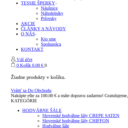
TESSIE ŠPERKY
na
Náušnice
Náhrdelníky
Prívesky
AKCIE
ČLÁNKY A NÁVODY
€.
O NÁS
Kto sme
Spolupráca
KONTAKT
Váš účet
0
Košík
0.00
€
0
Žiadne produkty v košíku.
Vrátiť sa Do Obchodu
Nakúpte ešte za
100.00
€
a máte dopravu zadarmo!
Gratulujeme
KATEGÓRIE
HODVÁBNE ŠÁLE
Slovenské hodvábne šály CREPE SATEN
Slovenské hodvábne šály CHIFFON
Hodvábne šále