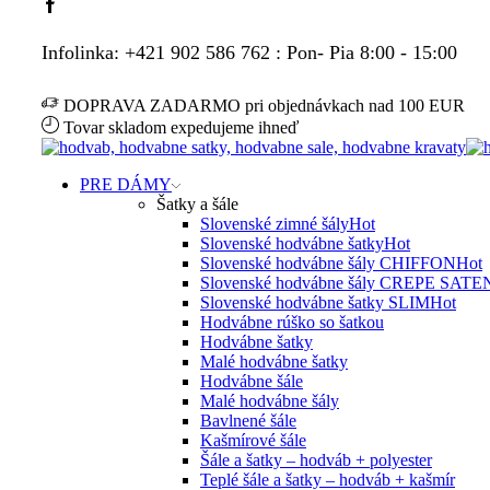
Facebook
Infolinka: +421 902 586 762 : Pon- Pia 8:00 - 15:00
DOPRAVA ZADARMO pri objednávkach nad 100 EUR
Tovar skladom expedujeme ihneď
PRE DÁMY
Šatky a šále
Slovenské zimné šály
Hot
Slovenské hodvábne šatky
Hot
Slovenské hodvábne šály CHIFFON
Hot
Slovenské hodvábne šály CREPE SATE
Slovenské hodvábne šatky SLIM
Hot
Hodvábne rúško so šatkou
Hodvábne šatky
Malé hodvábne šatky
Hodvábne šále
Malé hodvábne šály
Bavlnené šále
Kašmírové šále
Šále a šatky – hodváb + polyester
Teplé šále a šatky – hodváb + kašmír