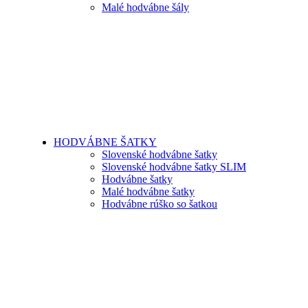
Malé hodvábne šály
HODVÁBNE ŠATKY
Slovenské hodvábne šatky
Slovenské hodvábne šatky SLIM
Hodvábne šatky
Malé hodvábne šatky
Hodvábne rúško so šatkou